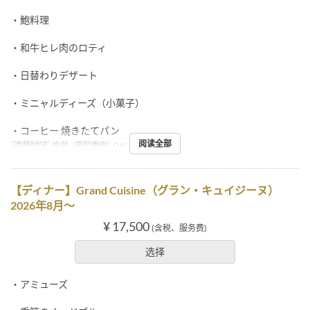
・鮑料理
・和牛ヒレ肉のロティ
・日替わりデザート
・ミニャルディーズ（小菓子）
・コーヒー 焼きたてパン
阅读全部
进餐时间
晚餐
座位类别
OKUMURATEI
【ディナー】Grand Cuisine（グラン・キュイジーヌ）
2026年8月～
¥ 17,500
(含税、服务费)
选择
・アミューズ