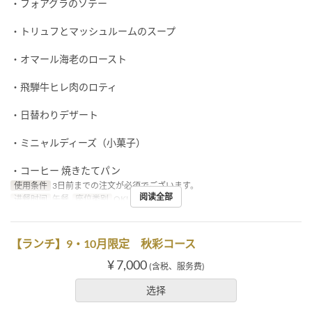
・フォアグラのソテー
・トリュフとマッシュルームのスープ
・オマール海老のロースト
・飛騨牛ヒレ肉のロティ
・日替わりデザート
・ミニャルディーズ（小菓子）
・コーヒー 焼きたてパン
使用条件
3日前までの注文が必須でございます。
阅读全部
进餐时间
午餐
座位类别
OKUMURATEI
【ランチ】9・10月限定 秋彩コース
¥ 7,000
(含税、服务费)
选择