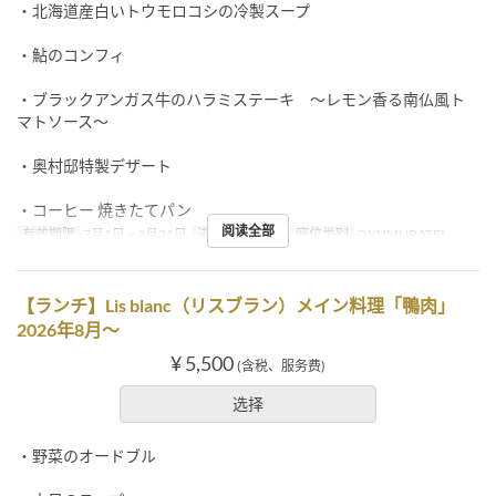
・北海道産白いトウモロコシの冷製スープ
・鮎のコンフィ
・ブラックアンガス牛のハラミステーキ ～レモン香る南仏風ト
マトソース～
・奥村邸特製デザート
・コーヒー 焼きたてパン
阅读全部
有效期限
7月1日 ~ 8月31日
进餐时间
午餐
座位类别
OKUMURATEI
【ランチ】Lis blanc（リスブラン）メイン料理「鴨肉」
2026年8月～
¥ 5,500
(含税、服务费)
选择
・野菜のオードブル