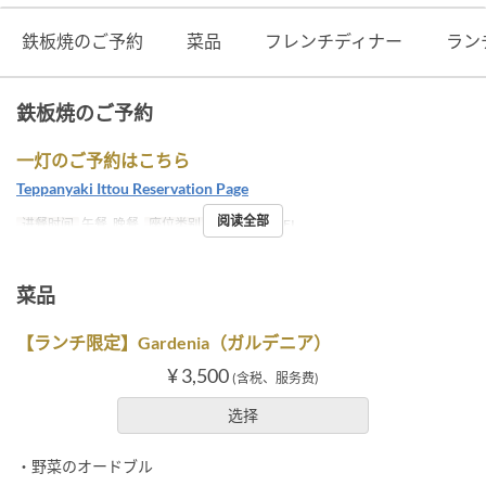
鉄板焼のご予約
菜品
フレンチディナー
ラン
鉄板焼のご予約
一灯のご予約はこちら
Teppanyaki Ittou Reservation Page
阅读全部
进餐时间
午餐, 晚餐
座位类别
OKUMURATEI
菜品
【ランチ限定】Gardenia（ガルデニア）
¥ 3,500
(含税、服务费)
选择
・野菜のオードブル