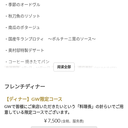
・季節のオードヴル
・秋刀魚のリゾット
・南瓜のポタージュ
・国産牛ランプロティ ～ポルチーニ茸のソース～
・奥村邸特製デザート
・コーヒー 焼きたてパン
阅读全部
有效期限
9月1日 ~ 10月31日
进餐时间
午餐
座位类别
OKUMURATEI
フレンチディナー
【ディナー】GW限定コース
GWで皆様にご来店いただきたいという「料理長」の計らいでご用
意している限定コースでございます。
¥ 7,500
(含税、服务费)