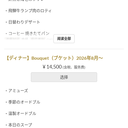
・飛騨牛ランプ肉のロティ
・日替わりデザート
・コーヒー 焼きたてパン
阅读全部
进餐时间
晚餐
座位类别
OKUMURATEI
【ディナー】Bouquet（ブケット）2026年8月～
¥ 14,500
(含税、服务费)
选择
・アミューズ
・季節のオードブル
・温製オードブル
・本日のスープ