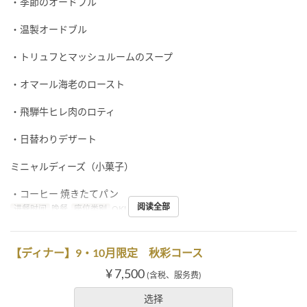
・季節のオードブル
・温製オードブル
・トリュフとマッシュルームのスープ
・オマール海老のロースト
・飛騨牛ヒレ肉のロティ
・日替わりデザート
ミニャルディーズ（小菓子）
・コーヒー 焼きたてパン
阅读全部
进餐时间
晚餐
座位类别
OKUMURATEI
【ディナー】9・10月限定 秋彩コース
¥ 7,500
(含税、服务费)
选择