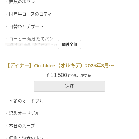
・鮮魚のポワレ
・国産牛ロースのロティ
・日替わりデザート
・コーヒー 焼きたてパン
阅读全部
进餐时间
晚餐
座位类别
OKUMURATEI
【ディナー】Orchidee（オルキデ）2026年8月～
¥ 11,500
(含税、服务费)
选择
・季節のオードブル
・温製オードブル
・本日のスープ
・鮮魚と海老のポワレ