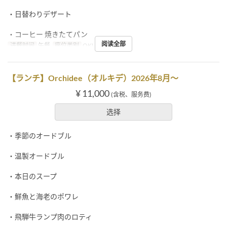
・日替わりデザート
・コーヒー 焼きたてパン
阅读全部
进餐时间
午餐
座位类别
OKUMURATEI
【ランチ】Orchidee（オルキデ）2026年8月～
¥ 11,000
(含税、服务费)
选择
・季節のオードブル
・温製オードブル
・本日のスープ
・鮮魚と海老のポワレ
・飛騨牛ランプ肉のロティ