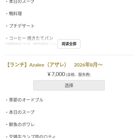
・本日のスープ
・鴨料理
・プチデザート
・コーヒー 焼きたてパン
阅读全部
进餐时间
午餐
座位类别
OKUMURATEI
【ランチ】Azalee（アザレ） 2026年8月～
¥ 7,000
(含税、服务费)
选择
・季節のオードブル
・本日のスープ
・鮮魚のポワレ
・交雑牛ランプ肉のロティ