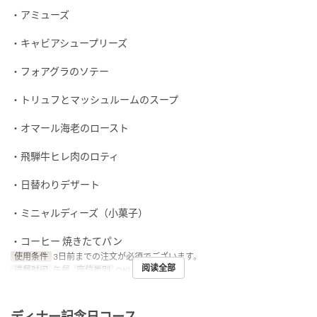
・アミューズ
・キャビアシュープリーズ
・フォアグラのソテー
・トリュフとマッシュルームのスープ
・オマール海老のロースト
・飛騨牛ヒレ肉のロティ
・日替わりデザート
・ミニャルディーズ（小菓子）
・コーヒー 焼きたてパン
使用条件
3日前までの注文が必須でございます。
阅读全部
进餐时间
午餐
座位类别
OKUMURATEI
ディナー記念日コース