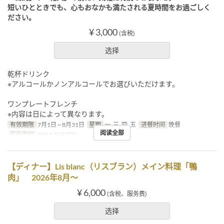
短いひとときでも、心もおなかも満たされる夏時間をお過ごしく
ださい。
¥ 3,000
(含税)
选择
乾杯ドリンク
※アルコールかノンアルコールでお選びいただけます。
ワンプレートフレンチ
※内容は日によって異なります。
有效期限
7月1日 ~ 8月31日
星期
一, 三, 四, 五
进餐时间
晚餐
阅读全部
座位类别
OKUMURATEI
【ディナー】Lis blanc（リスブラン）メイン料理「鴨
肉」 2026年8月～
¥ 6,000
(含税、服务费)
选择