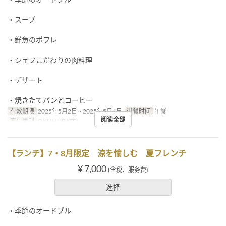
・スープ
・鮮魚のポワレ
・シェフこだわりの肉料理
・デザート
・焼きたてパンとコーヒー
有效期限
2025年5月2日 ~ 2025年5月6日
进餐时间
午餐
阅读全部
座位类别
OKUMURATEI
【ランチ】7・8月限定 涼を愉しむ 夏フレンチ
¥ 7,000
(含税、服务费)
选择
・季節のオードブル