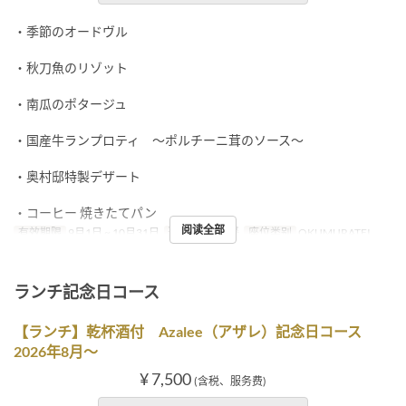
・季節のオードヴル
・秋刀魚のリゾット
・南瓜のポタージュ
・国産牛ランプロティ ～ポルチーニ茸のソース～
・奥村邸特製デザート
・コーヒー 焼きたてパン
阅读全部
有效期限
9月1日 ~ 10月31日
进餐时间
晚餐
座位类别
OKUMURATEI
ランチ記念日コース
【ランチ】乾杯酒付 Azalee（アザレ）記念日コース
2026年8月～
¥ 7,500
(含税、服务费)