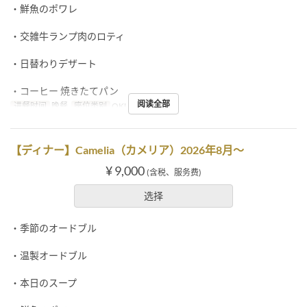
・鮮魚のポワレ
・交雑牛ランプ肉のロティ
・日替わりデザート
・コーヒー 焼きたてパン
阅读全部
进餐时间
晚餐
座位类别
OKUMURATEI
【ディナー】Camelia（カメリア）2026年8月～
¥ 9,000
(含税、服务费)
选择
・季節のオードブル
・温製オードブル
・本日のスープ