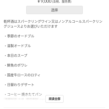
¥ 9,000
(含税、服务费)
选择
乾杯酒はスパークリングワイン又はノンアルコールスパークリン
グジュースよりお選びいただけます
・季節のオードブル
・温製オードブル
・本日のスープ
・鮮魚のポワレ
・国産牛ロースのロティ
・日替わりデザート
・コーヒー 焼きたてパン
阅读全部
进餐时间
午餐
座位类别
OKUMURATEI