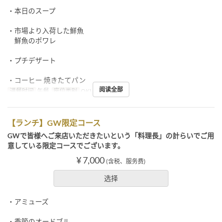
・本日のスープ
・市場より入荷した鮮魚
鮮魚のポワレ
・プチデザート
・コーヒー 焼きたてパン
阅读全部
进餐时间
午餐
座位类别
OKUMURATEI
【ランチ】GW限定コース
GWで皆様へご来店いただきたいという「料理長」の計らいでご用
意している限定コースでございます。
¥ 7,000
(含税、服务费)
选择
・アミューズ
・季節のオードブル