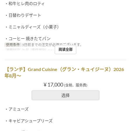
・和牛ヒレ肉のロティ
・日替わりデザート
・ミニャルディーズ（小菓子）
・コーヒー 焼きたてパン
使用条件
3日前までの注文が必須でございます。
阅读全部
进餐时间
午餐
座位类别
OKUMURATEI
【ランチ】Grand Cuisine（グラン・キュイジーヌ）2026
年8月～
¥ 17,000
(含税、服务费)
选择
・アミューズ
・キャビアシュープリーズ