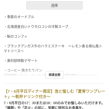
选择
・季節のオードブル
・北海道産白いトウモロコシの冷製スープ
・鮎のコンフィ
・ブラックアンガス牛のハラミステーキ ～レモン香る南仏風ト
マトソース～
・奥村邸特製デザート
・コーヒー 焼きたてパン
阅读全部
有效期限
7月1日 ~ 8月31日
进餐时间
晚餐
座位类别
OKUMURATEI
【7・8月平日ディナー限定】泡と愉しむ「夏宵ワンプレー
ト」～乾杯ドリンク付き～
7・8月平日の17：30または18：00のみでお愉しみいただけます。
「鵜飼」や「花火」の前に、気軽に特別なお食事を。