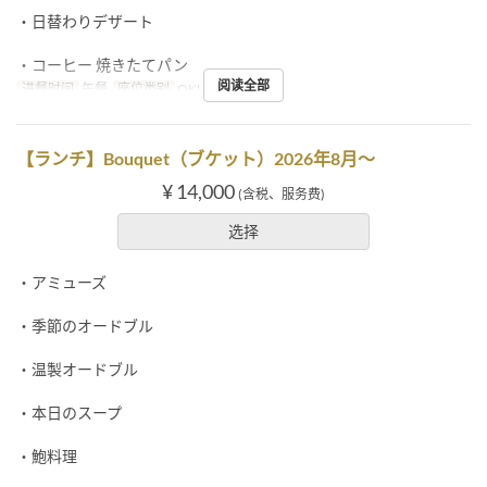
・日替わりデザート
・コーヒー 焼きたてパン
阅读全部
进餐时间
午餐
座位类别
OKUMURATEI
【ランチ】Bouquet（ブケット）2026年8月～
¥ 14,000
(含税、服务费)
选择
・アミューズ
・季節のオードブル
・温製オードブル
・本日のスープ
・鮑料理