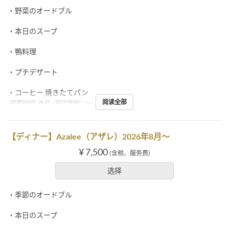
・野菜のオードブル
・本日のスープ
・鴨料理
・プチデザート
・コーヒー 焼きたてパン
阅读全部
进餐时间
晚餐
座位类别
OKUMURATEI
【ディナー】Azalee（アザレ）2026年8月～
¥ 7,500
(含税、服务费)
选择
・季節のオードブル
・本日のスープ