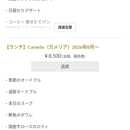
・日替わりデザート
・コーヒー 焼きたてパン
阅读全部
进餐时间
午餐
座位类别
OKUMURATEI
【ランチ】Camelia（カメリア）2026年8月～
¥ 8,500
(含税、服务费)
选择
・季節のオードブル
・温製オードブル
・本日のスープ
・鮮魚のポワレ
・国産牛ロースのロティ