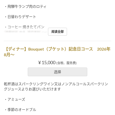
・飛騨牛ランプ肉のロティ
・日替わりデザート
・コーヒー 焼きたてパン
阅读全部
进餐时间
晚餐
座位类别
OKUMURATEI
【ディナー】Bouquet（ブケット）記念日コース 2026年
8月～
¥ 15,000
(含税、服务费)
选择
乾杯酒はスパークリングワイン又はノンアルコールスパークリン
グジュースよりお選びいただけます
・アミューズ
・季節のオードブル