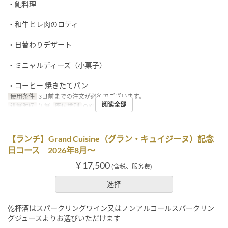
・鮑料理
・和牛ヒレ肉のロティ
・日替わりデザート
・ミニャルディーズ（小菓子）
・コーヒー 焼きたてパン
使用条件
3日前までの注文が必須でございます。
阅读全部
进餐时间
午餐
座位类别
OKUMURATEI
【ランチ】Grand Cuisine（グラン・キュイジーヌ）記念
日コース 2026年8月～
¥ 17,500
(含税、服务费)
选择
乾杯酒はスパークリングワイン又はノンアルコールスパークリン
グジュースよりお選びいただけます