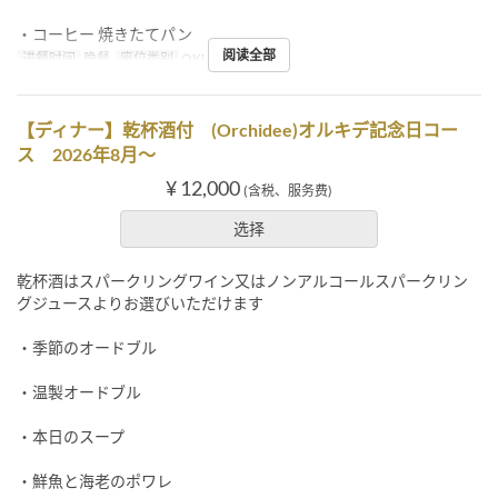
・コーヒー 焼きたてパン
阅读全部
进餐时间
晚餐
座位类别
OKUMURATEI
【ディナー】乾杯酒付 (Orchidee)オルキデ記念日コー
ス 2026年8月～
¥ 12,000
(含税、服务费)
选择
乾杯酒はスパークリングワイン又はノンアルコールスパークリン
グジュースよりお選びいただけます
・季節のオードブル
・温製オードブル
・本日のスープ
・鮮魚と海老のポワレ