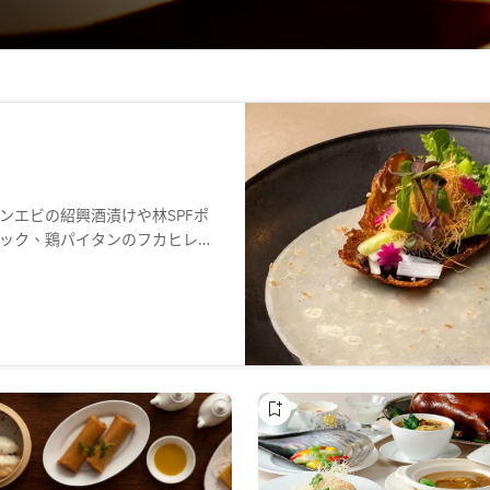
ンエビの紹興酒漬けや林SPFポ
ック、鶏パイタンのフカヒレ煮
にいらしてください。