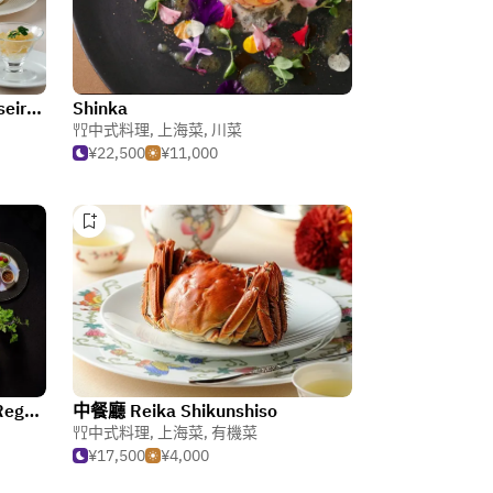
Chinese Restaurant RAIKA -seirankyo- Aoyama
Shinka
中式料理
,
上海菜
,
川菜
¥22,500
¥11,000
中国料理「翡翠宮」・Hyatt Regency Tokyo
中餐廳 Reika Shikunshiso
中式料理
,
上海菜
,
有機菜
¥17,500
¥4,000