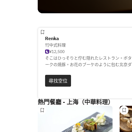
Renka
中式料理
¥12,500
そこはひっそりと佇む隠れたレストラン。ボタ
ークの焼豚。お花のブーケのように包む北京ダ
込みを含むモダンチャイニーズを。
カウンターでゆっくりと素敵な時間をお過ごし
尋找空位
熱門餐廳 - 上海（中華料理）