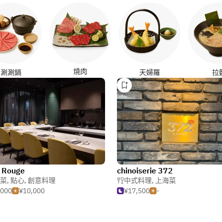
燒肉
涮涮鍋
天婦羅
拉
 Rouge
chinoiserie 372
菜
,
點心
,
創意料理
中式料理
,
上海菜
,000
¥10,000
¥17,500
-