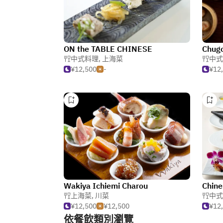
ON the TABLE CHINESE
Chug
中式料理
,
上海菜
中式
¥12,500
-
¥12
Wakiya Ichiemi Charou
上海菜
,
川菜
中式
¥12,500
¥12,500
¥12
依餐飲類別瀏覽