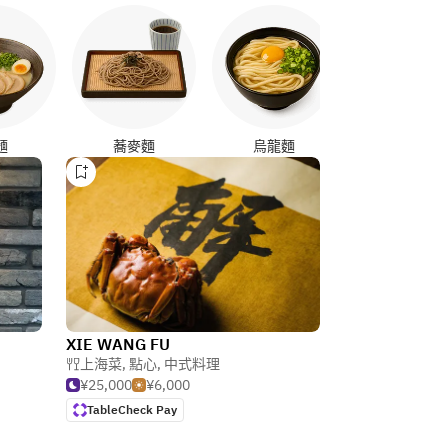
燒鳥
麵
蕎麥麵
烏龍麵
XIE WANG FU
上海菜
,
點心
,
中式料理
¥25,000
¥6,000
TableCheck Pay