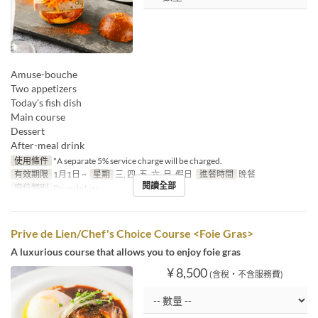
Amuse-bouche
Two appetizers
Today's fish dish
Main course
Dessert
After-meal drink
使用條件
*A separate 5% service charge will be charged.
有效期限
1月1日 ~
星期
三, 四, 五, 六, 日, 假日
進餐時間
晚餐
閱讀全部
座位類別
Prive de Lien
Prive de Lien/Chef's Choice Course <Foie Gras>
A luxurious course that allows you to enjoy foie gras
¥ 8,500
(含稅・不含服務費)