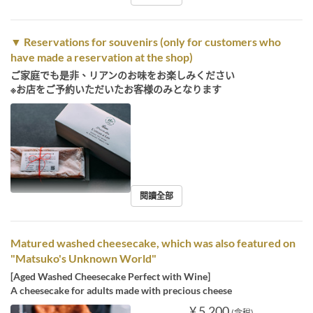
▼ Reservations for souvenirs (only for customers who
have made a reservation at the shop)
ご家庭でも是非、リアンのお味をお楽しみください
※お店をご予約いただいたお客様のみとなります
閱讀全部
Matured washed cheesecake, which was also featured on
"Matsuko's Unknown World"
[Aged Washed Cheesecake Perfect with Wine]
A cheesecake for adults made with precious cheese
¥ 5,200
(含稅)