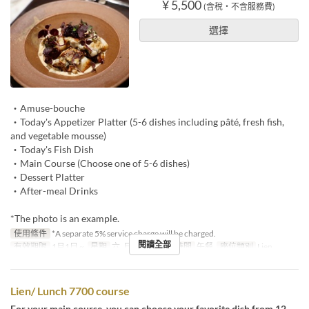
¥ 5,500
(含稅・不含服務費)
選擇
・Amuse-bouche
・Today's Appetizer Platter (5-6 dishes including pâté, fresh fish,
and vegetable mousse)
・Today's Fish Dish
・Main Course (Choose one of 5-6 dishes)
・Dessert Platter
・After-meal Drinks
*The photo is an example.
使用條件
*A separate 5% service charge will be charged.
閱讀全部
有效期限
1月1日 ~
星期
六, 日, 假日
進餐時間
午餐
座位類別
Lien
Lien/ Lunch 7700 course
For your main course, you can choose your favorite dish from 12