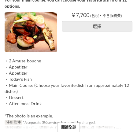
options.
¥ 7,700
(含稅・不含服務費)
選擇
・2 Amuse-bouche
・Appetizer
・Appetizer
・Today's Fish
・Main Course (Choose your favorite dish from approximately 12
dishes)
・Dessert
・After-meal Drink
*The photo is an example.
使用條件
*A separate 5% service charge will be charged.
閱讀全部
有效期限
1月1日 ~
星期
六, 日, 假日
進餐時間
午餐
座位類別
Lien