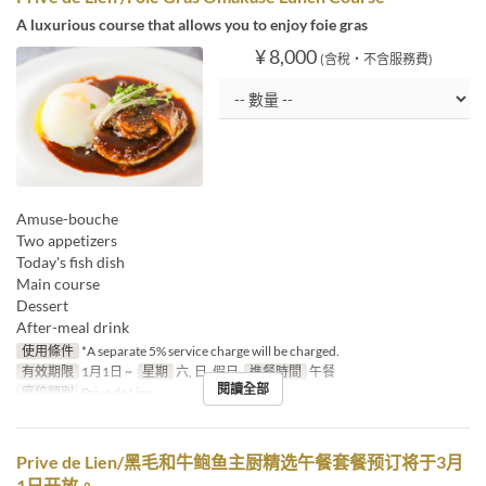
A luxurious course that allows you to enjoy foie gras
¥ 8,000
(含稅・不含服務費)
Amuse-bouche
Two appetizers
Today's fish dish
Main course
Dessert
After-meal drink
使用條件
*A separate 5% service charge will be charged.
有效期限
1月1日 ~
星期
六, 日, 假日
進餐時間
午餐
閱讀全部
座位類別
Prive de Lien
Prive de Lien/黑毛和牛鲍鱼主厨精选午餐套餐预订将于3月
1日开放。