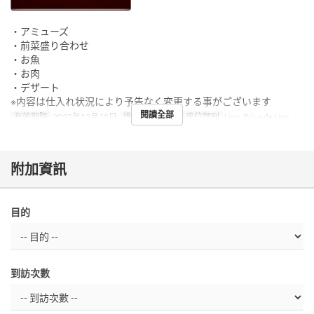
・アミューズ
・前菜盛り合わせ
・お魚
・お肉
・デザート
※内容は仕入れ状況により予告なく変更する事がございます
閱讀全部
有效期限
2022年12月28日
進餐時間
午餐
座位類別
Lien, Prive de Lien
附加資訊
目的
到訪次數