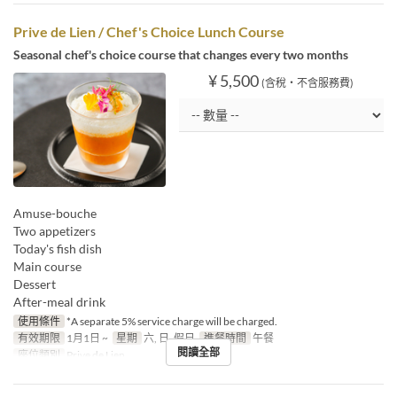
Prive de Lien / Chef's Choice Lunch Course
Seasonal chef's choice course that changes every two months
¥ 5,500
(含稅・不含服務費)
Amuse-bouche
Two appetizers
Today's fish dish
Main course
Dessert
After-meal drink
使用條件
*A separate 5% service charge will be charged.
有效期限
1月1日 ~
星期
六, 日, 假日
進餐時間
午餐
閱讀全部
座位類別
Prive de Lien