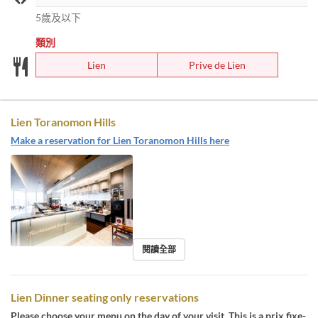
5歲及以下
類別
Lien
Prive de Lien
Lien Toranomon Hills
Make a reservation for Lien Toranomon Hills here
閱讀全部
Lien Dinner seating only reservations
Please choose your menu on the day of your visit. This is a prix fixe-