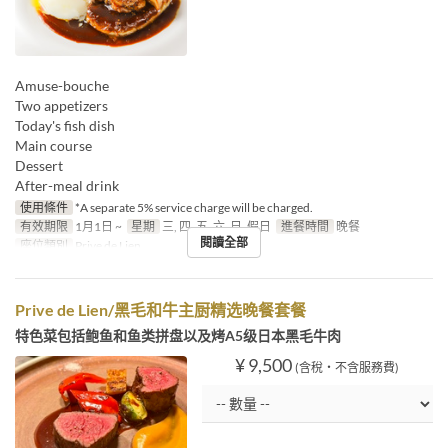
Amuse-bouche
Two appetizers
Today's fish dish
Main course
Dessert
After-meal drink
使用條件
*A separate 5% service charge will be charged.
有效期限
1月1日 ~
星期
三, 四, 五, 六, 日, 假日
進餐時間
晚餐
閱讀全部
座位類別
Prive de Lien
Prive de Lien/黑毛和牛主厨精选晚餐套餐
特色菜包括鲍鱼和鱼类拼盘以及烤A5级日本黑毛牛肉
¥ 9,500
(含稅・不含服務費)