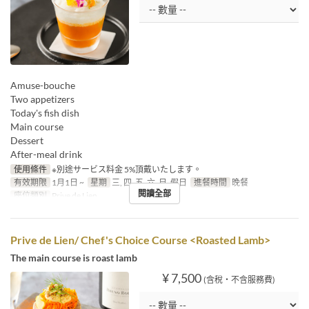
Amuse-bouche
Two appetizers
Today's fish dish
Main course
Dessert
After-meal drink
使用條件
※別途サービス料金 5%頂戴いたします。
有效期限
1月1日 ~
星期
三, 四, 五, 六, 日, 假日
進餐時間
晚餐
閱讀全部
座位類別
Prive de Lien
Prive de Lien/ Chef's Choice Course <Roasted Lamb>
The main course is roast lamb
¥ 7,500
(含稅・不含服務費)