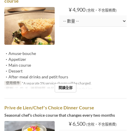
course
¥ 4,900
(含稅・不含服務費)
・Amuse-bouche
・Appetizer
・Main course
・Dessert
・After-meal drinks and petit fours
使用條件
*A separate 5% service charge will be charged.
閱讀全部
星期
三, 四, 五
進餐時間
晚餐
座位類別
Prive de Lien
Prive de Lien/Chef's Choice Dinner Course
Seasonal chef's choice course that changes every two months
¥ 6,500
(含稅・不含服務費)