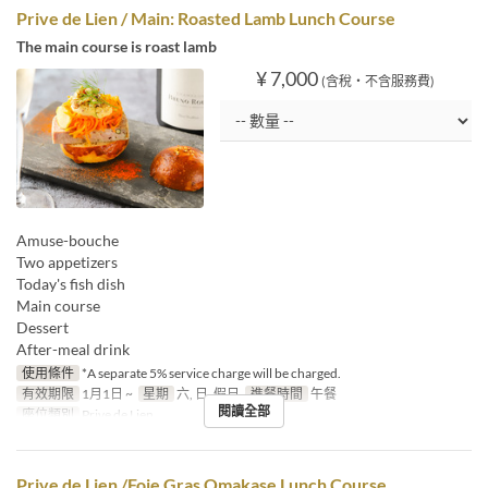
Prive de Lien / Main: Roasted Lamb Lunch Course
The main course is roast lamb
¥ 7,000
(含稅・不含服務費)
Amuse-bouche
Two appetizers
Today's fish dish
Main course
Dessert
After-meal drink
使用條件
*A separate 5% service charge will be charged.
有效期限
1月1日 ~
星期
六, 日, 假日
進餐時間
午餐
閱讀全部
座位類別
Prive de Lien
Prive de Lien /Foie Gras Omakase Lunch Course