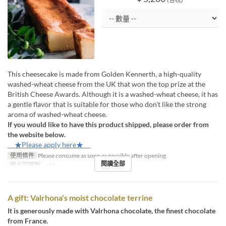
This cheesecake is made from Golden Kennerth, a high-quality
washed-wheat cheese from the UK that won the top prize at the
British Cheese Awards. Although it is a washed-wheat cheese, it has
a gentle flavor that is suitable for those who don't like the strong
aroma of washed-wheat cheese.
If you would like to have this product shipped, please order from
the website below.
★Please apply here★
使用條件
Please consume as soon as possible after opening.
閱讀全部
最大下單數
~ 10
A gift: Valrhona's moist chocolate terrine
It is generously made with Valrhona chocolate, the finest chocolate
from France.