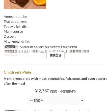
Amuse-bouche
Two appetizers
Today's fish dish
Main course
Dessert
After-meal drink
使用條件
*A separate 5% service charge will be charged.
有效期限
3月1日 ~
星期
三, 四, 五, 六, 日, 假日
進餐時間
晚餐
閱讀全部
座位類別
Prive de Lien
Children's Plate
A children's plate with meat, vegetables, fish, soup, and even dessert
after the meal
¥ 2,750
(含稅・不含服務費)