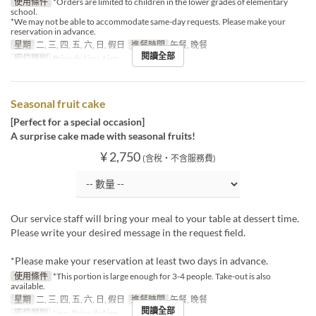
使用條件
*Orders are limited to children in the lower grades of elementary
school.
*We may not be able to accommodate same-day requests. Please make your
reservation in advance.
星期
二, 三, 四, 五, 六, 日, 假日
進餐時間
午餐, 晚餐
閱讀全部
座位類別
Prive de Lien, Lien
Seasonal fruit cake
[Perfect for a special occasion]
A surprise cake made with seasonal fruits!
¥ 2,750
(含稅・不含服務費)
Our service staff will bring your meal to your table at dessert time.
Please write your desired message in the request field.
*Please make your reservation at least two days in advance.
使用條件
*This portion is large enough for 3-4 people. Take-out is also
available.
星期
二, 三, 四, 五, 六, 日, 假日
進餐時間
午餐, 晚餐
閱讀全部
座位類別
Lien, Prive de Lien