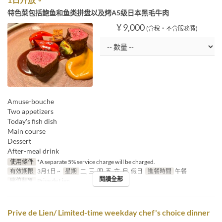
特色菜包括鲍鱼和鱼类拼盘以及烤A5级日本黑毛牛肉
¥ 9,000
(含稅・不含服務費)
Amuse-bouche
Two appetizers
Today's fish dish
Main course
Dessert
After-meal drink
使用條件
*A separate 5% service charge will be charged.
有效期限
3月1日 ~
星期
二, 三, 四, 五, 六, 日, 假日
進餐時間
午餐
閱讀全部
座位類別
Prive de Lien
Prive de Lien/ Limited-time weekday chef's choice dinner