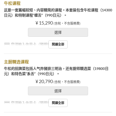
牛松课程
这是一套篇幅较短、内容精简的课程。本套装包含牛松课程（14300
日元）和特制课程“缠舌”（990日元）。
¥ 15,290
(含稅・不含服務費)
選擇
您須輸入信用卡（預授權）
閱讀全部
主厨精选课程
牛松的招牌菜包括人气炸猪排三明治，还有厨师精选菜（19800日
元）和特色菜“系舌”（990日元）。
¥ 20,790
(含稅・不含服務費)
選擇
您須輸入信用卡（預授權）
閱讀全部