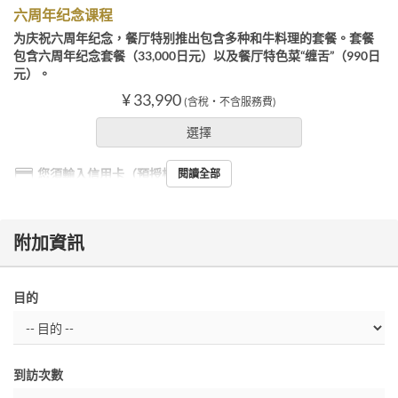
六周年纪念课程
为庆祝六周年纪念，餐厅特别推出包含多种和牛料理的套餐。套餐
包含六周年纪念套餐（33,000日元）以及餐厅特色菜“缠舌”（990日
元）。
¥ 33,990
(含稅・不含服務費)
選擇
您須輸入信用卡（預授權）
閱讀全部
附加資訊
目的
到訪次數