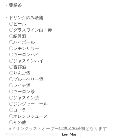
・薬膳茶
・ドリンク飲み放題
〇ビール
〇グラスワイン白・赤
〇紹興酒
〇ハイボール
〇レモンサワー
〇ウーロンハイ
〇ジャスミンハイ
〇杏露酒
〇りんご酒
〇ブルーベリー酒
〇ライチ酒
〇ウーロン茶
〇ジャスミン茶
〇ジンジャーエール
〇コーラ
〇オレンジジュース
〇その他
※ドリンクラストオーダーは終了20分前となります
Leer Más
Fechas validas
01 mar ~
Comidas
Cena