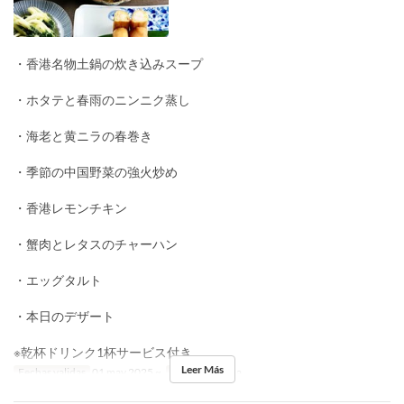
・香港名物土鍋の炊き込みスープ
・ホタテと春雨のニンニク蒸し
・海老と黄ニラの春巻き
・季節の中国野菜の強火炒め
・香港レモンチキン
・蟹肉とレタスのチャーハン
・エッグタルト
・本日のデザート
※乾杯ドリンク1杯サービス付き
Leer Más
Fechas validas
01 may 2025 ~
Comidas
Cena