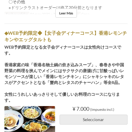
〇その他
※ドリンクラストオーダーは終了20分前となります
Leer Más
Fechas validas
01 may 2025 ~ 28 feb
Comidas
Cena
◆WEB予約限定◆【女子会ディナーコース】香港レモンチ
キンやエッグタルトも
WEB予約限定となる女子会ディナーコースは女性向けコースで
す。
香港家庭の味「香港名物土鍋の炊き込みスープ」、春巻きや中国
野菜の料理を挟んでメインにはサクサクの唐揚げに甘酸っぱいレ
モンソースが楽しい「香港レモンチキン」にシャキシャキのレタ
スがアクセントとなる「蟹肉とレタスのチャーハン」等全8品。
女性にうれしいあっさりそして優しいお料理のコースになりま
す。
¥ 7.000
(Impuesto incl.)
Seleccionar