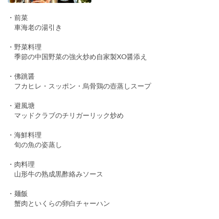
・前菜
車海老の湯引き
・野菜料理
季節の中国野菜の強火炒め自家製XO醤添え
・佛跳醤
フカヒレ・スッポン・烏骨鶏の壺蒸しスープ
・避風塘
マッドクラブのチリガーリック炒め
・海鮮料理
旬の魚の姿蒸し
・肉料理
山形牛の熟成黒酢絡みソース
・麺飯
蟹肉といくらの卵白チャーハン