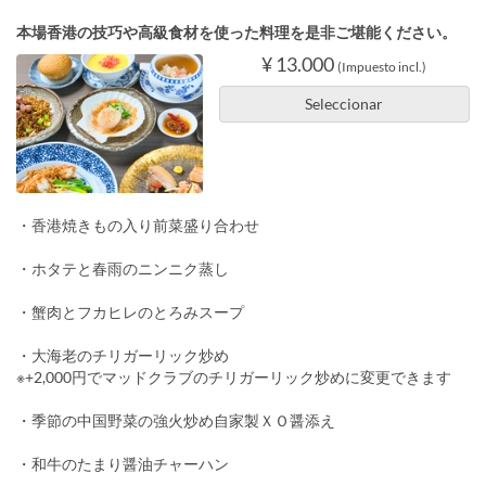
本場香港の技巧や高級食材を使った料理を是非ご堪能ください。
¥ 13.000
(Impuesto incl.)
Seleccionar
・香港焼きもの入り前菜盛り合わせ
・ホタテと春雨のニンニク蒸し
・蟹肉とフカヒレのとろみスープ
・大海老のチリガーリック炒め
※+2,000円でマッドクラブのチリガーリック炒めに変更できます
・季節の中国野菜の強火炒め自家製ＸＯ醤添え
・和牛のたまり醤油チャーハン