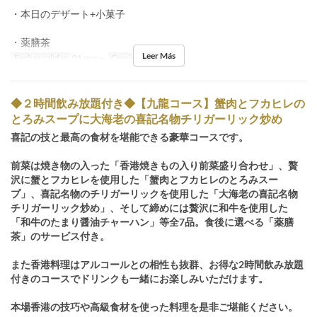
・本日のデザート+小菓子
・薬膳茶
Leer Más
Fechas validas
01 mar ~
Comidas
Cena
◆２時間飲み放題付き◆【九龍コース】蟹肉とフカヒレの
とろみスープに大海老の喜記名物チリガーリック炒め
喜記の技と最高の食材を堪能できる豪華コースです。
前菜は焼き物の入った「香港焼きもの入り前菜盛り合わせ」、贅
沢に蟹とフカヒレを使用した「蟹肉とフカヒレのとろみスー
プ」、喜記名物のチリガーリックを使用した「大海老の喜記名物
チリガーリック炒め」、そして締めには贅沢に和牛を使用した
「和牛のたまり醤油チャーハン」等全7品。食後に選べる「薬膳
茶」のサービス付き。
また香港料理はアルコールとの相性も抜群、お得な2時間飲み放題
付きのコースでドリンクも一緒にお楽しみいただけます。
本場香港の技巧や高級食材を使った料理を是非ご堪能ください。