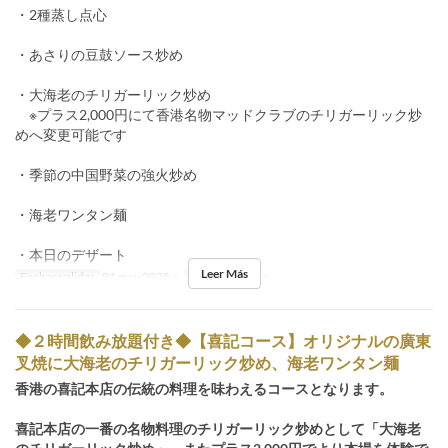
・2種蒸し点心
・あさりの豆鼓ソース炒め
・大海老のチリガーリック炒め
※プラス2,000円にて香港名物マッドクラブのチリガーリック炒
めへ変更可能です
・季節の中国野菜の強火炒め
・海老ワンタン麺
・本日のデザート
Leer Más
Fechas validas
01 may 2025 ~
Comidas
Cena
◆２時間飲み放題付き◆【喜記コース】オリジナルの廣東
叉焼に大海老のチリガーリック炒め、海老ワンタン麺
香港の喜記本店の伝統の料理を味わえるコースとなります。
喜記本店の一番の名物料理のチリガーリック炒めとして「大海老