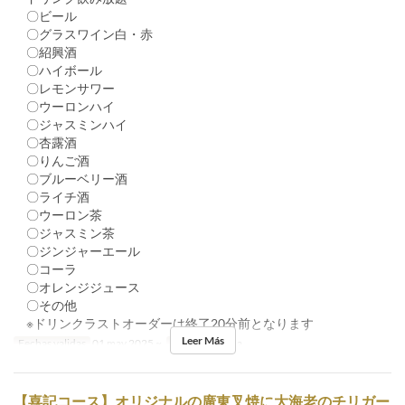
〇ビール
〇グラスワイン白・赤
〇紹興酒
〇ハイボール
〇レモンサワー
〇ウーロンハイ
〇ジャスミンハイ
〇杏露酒
〇りんご酒
〇ブルーベリー酒
〇ライチ酒
〇ウーロン茶
〇ジャスミン茶
〇ジンジャーエール
〇コーラ
〇オレンジジュース
〇その他
※ドリンクラストオーダーは終了20分前となります
Leer Más
Fechas validas
01 may 2025 ~
Comidas
Cena
【喜記コース】オリジナルの廣東叉焼に大海老のチリガー