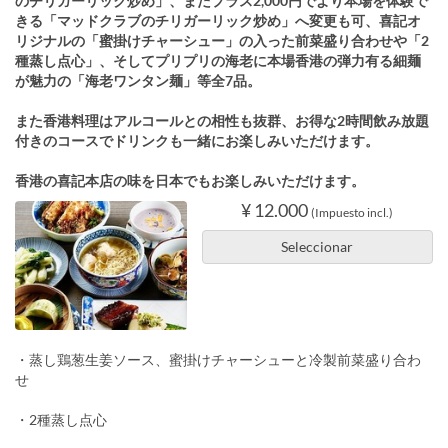
のチリガーリック炒め」、またプラス2,000円でより本場を体験で
きる「マッドクラブのチリガーリック炒め」へ変更も可、喜記オ
リジナルの「蜜掛けチャーシュー」の入った前菜盛り合わせや「2
種蒸し点心」、そしてプリプリの海老に本場香港の弾力有る細麺
が魅力の「海老ワンタン麺」等全7品。
また香港料理はアルコールとの相性も抜群、お得な2時間飲み放題
付きのコースでドリンクも一緒にお楽しみいただけます。
香港の喜記本店の味を日本でもお楽しみいただけます。
¥ 12.000
(Impuesto incl.)
Seleccionar
・蒸し鶏葱生姜ソース、蜜掛けチャーシューと冷製前菜盛り合わ
せ
・2種蒸し点心