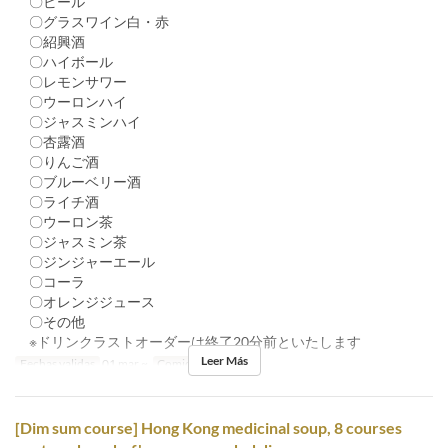
〇ビール
〇グラスワイン白・赤
〇紹興酒
〇ハイボール
〇レモンサワー
〇ウーロンハイ
〇ジャスミンハイ
〇杏露酒
〇りんご酒
〇ブルーベリー酒
〇ライチ酒
〇ウーロン茶
〇ジャスミン茶
〇ジンジャーエール
〇コーラ
〇オレンジジュース
〇その他
※ドリンクラストオーダーは終了20分前といたします
Leer Más
Fechas validas
01 mar ~
Comidas
Cena
[Dim sum course] Hong Kong medicinal soup, 8 courses