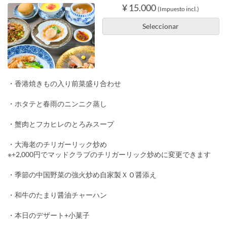
¥ 15.000
(Impuesto incl.)
Seleccionar
・香港焼きもの入り前菜盛り合わせ
・ホタテと春雨のニンニク蒸し
・蟹肉とフカヒレのとろみスープ
・大海老のチリガーリック炒め
※+2,000円でマッドクラブのチリガーリック炒めに変更できます
・季節の中国野菜の強火炒め自家製ＸＯ醤添え
・和牛のたまり醤油チャーハン
・本日のデザート+小菓子