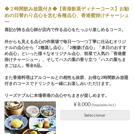
◆２時間飲み放題付き◆【香港飲茶ディナーコース】お勧
めの日替わり点心を含む各種点心、香港蜜掛けチャーシュ
ー
喜記が誇る点心師が店内で作る点心をたっぷり楽しめるコース。
外からも見える点心の作業場で毎日一つ一つ丁寧に仕込むオリジ
ナルの点心から「2種蒸し点心」「2種揚げ点心」「本日のおすす
め点心」といった様々なオリジナル点心、前菜で人気の「香港蜜
掛けチャーシュー」、そしてハスの葉の香り立つ「ハスの葉ちま
きごはん」等全8品。
また香港料理はアルコールとの相性も抜群、お得な2時間飲み放題
付きのコースでドリンクも一緒にお楽しみいただけます。
リーズナブルに本場香港の点心やちまきが楽しめます。
¥ 8.000
(Impuesto incl.)
Seleccionar