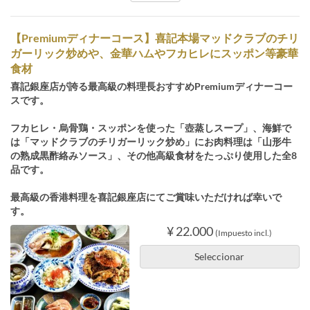
【Premiumディナーコース】喜記本場マッドクラブのチリ
ガーリック炒めや、金華ハムやフカヒレにスッポン等豪華
食材
喜記銀座店が誇る最高級の料理長おすすめPremiumディナーコー
スです。
フカヒレ・烏骨鶏・スッポンを使った「壺蒸しスープ」、海鮮で
は「マッドクラブのチリガーリック炒め」にお肉料理は「山形牛
の熟成黒酢絡みソース」、その他高級食材をたっぷり使用した全8
品です。
最高級の香港料理を喜記銀座店にてご賞味いただければ幸いで
す。
¥ 22.000
(Impuesto incl.)
Seleccionar