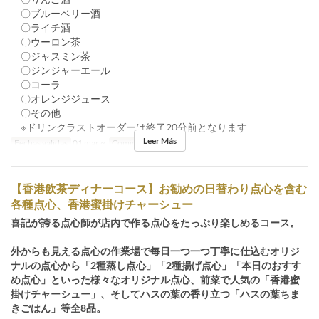
〇ブルーベリー酒
〇ライチ酒
〇ウーロン茶
〇ジャスミン茶
〇ジンジャーエール
〇コーラ
〇オレンジジュース
〇その他
※ドリンクラストオーダーは終了20分前となります
Leer Más
Fechas validas
01 mar ~
Comidas
Cena
【香港飲茶ディナーコース】お勧めの日替わり点心を含む
各種点心、香港蜜掛けチャーシュー
喜記が誇る点心師が店内で作る点心をたっぷり楽しめるコース。
外からも見える点心の作業場で毎日一つ一つ丁寧に仕込むオリジ
ナルの点心から「2種蒸し点心」「2種揚げ点心」「本日のおすす
め点心」といった様々なオリジナル点心、前菜で人気の「香港蜜
掛けチャーシュー」、そしてハスの葉の香り立つ「ハスの葉ちま
きごはん」等全8品。