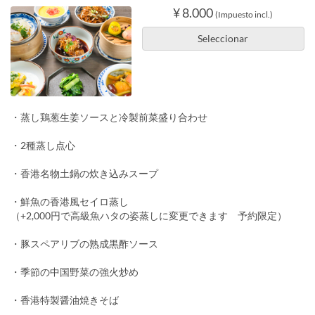
¥ 8.000
(Impuesto incl.)
Seleccionar
・蒸し鶏葱生姜ソースと冷製前菜盛り合わせ
・2種蒸し点心
・香港名物土鍋の炊き込みスープ
・鮮魚の香港風セイロ蒸し
（+2,000円で高級魚ハタの姿蒸しに変更できます 予約限定）
・豚スペアリブの熟成黒酢ソース
・季節の中国野菜の強火炒め
・香港特製醤油焼きそば