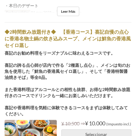
・本日のデザート
Leer Más
Fechas validas
01 may 2025 ~
Comidas
Cena
◆2時間飲み放題付き◆ 【香港コース】喜記自慢の点心
に香港名物土鍋の炊き込みスープ、メインは鮮魚の香港風
セイロ蒸し
喜記のお勧め料理をリーズナブルに味わえるコースです。
喜記の誇る点心師が店内で作る「2種蒸し点心」、メインは旬のお
魚を使用した「鮮魚の香港風セイロ蒸し」、そして「香港特製醤
油焼きそば」等全8品。
また香港料理はアルコールとの相性も抜群、お得な2時間飲み放題
付きのコースでドリンクも一緒にお楽しみいただけます。
喜記や香港料理を気軽に体験できるコースをまずは体験してみて
ください。
⇒
¥ 10.000
¥ 10.500
(Impuesto incl.)
Seleccionar