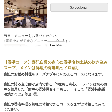
Seleccionar
当日、メニューをお選びください。
※事前予約が必要なメニューもございます。
Leer Más
Fechas validas
06 ene 2025 ~
Comidas
Cena
【香港コース】喜記自慢の点心に香港名物土鍋の炊き込み
スープ、メインは鮮魚の香港風セイロ蒸し
喜記のお勧め料理をリーズナブルに味わえるコースになります。
喜記の誇る点心師が店内で作る「2種蒸し点心」、メインは旬のお
魚を使用した「鮮魚の香港風セイロ蒸し」、そして「香港特製醤
油焼きそば」等全8品。
喜記や香港料理を気軽に体験できるコースをまずは体験してみて
ください。