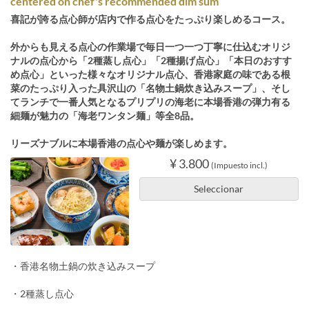
centered on chef's recommended dim sum
喜記が誇る点心師が店内で作る点心をたっぷり楽しめるコース。
外からも見える点心の作業場で毎日一つ一つ丁寧に仕込むオリジ
ナルの点心から「2種蒸し点心」「2種揚げ点心」「本日のおすす
め点心」といった様々なオリジナル点心、香港家庭の味である根
菜のたっぷり入った具沢山の「名物土鍋炊き込みスープ」、そし
てランチで一番人気となるプリプリの海老に本場香港の弾力有る
細麺が魅力の「海老ワンタン麺」等全8品。
リーズナブルに本場香港の点心や麺が楽しめます。
¥ 3.800
(Impuesto incl.)
Seleccionar
・香港名物土鍋の炊き込みスープ
・2種蒸し点心