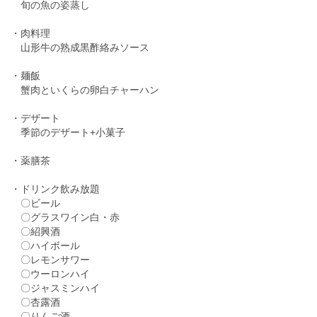
旬の魚の姿蒸し
・肉料理
山形牛の熟成黒酢絡みソース
・麺飯
蟹肉といくらの卵白チャーハン
・デザート
季節のデザート+小菓子
・薬膳茶
・ドリンク飲み放題
〇ビール
〇グラスワイン白・赤
〇紹興酒
〇ハイボール
〇レモンサワー
〇ウーロンハイ
〇ジャスミンハイ
〇杏露酒
〇りんご酒