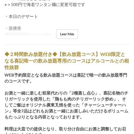
※＋500円で海老ワンタン麺に変更可能です
・本日のデザート
・薬膳茶
Leer Más
Fechas validas
01 may 2025 ~
Comidas
Cena
◆２時間飲み放題付き◆【飲み放題コース】WEB限定と
なる喜記唯一の飲み放題専用のコースはアルコールとの相
性抜群
WEB予約限定となる飲み放題コースは喜記で唯一の飲み放題専門
のコースです。
お酒と一緒に楽しむ前菜代わりの「2種蒸し点心」、喜記名物のチ
リガーリックを使用した「鶏もも肉のチリガーリック炒め」、そ
してご飯はオリジナル廣東叉焼を使った「チャーシューチャーハ
ン」等全7品はどれもお酒と一緒にお楽しみいただけるボリューム
もたっぷりとなる内容となっております。
料理は大皿での提供となり、取り分け自由にお酒と調整してお召