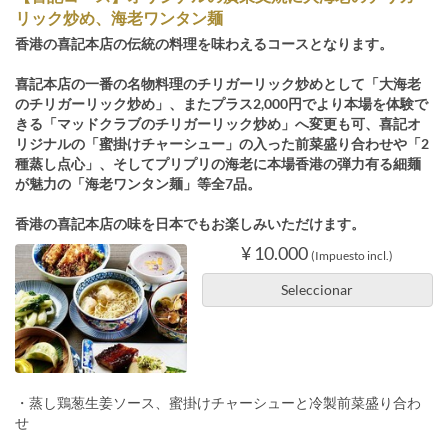
リック炒め、海老ワンタン麺
香港の喜記本店の伝統の料理を味わえるコースとなります。
喜記本店の一番の名物料理のチリガーリック炒めとして「大海老
のチリガーリック炒め」、またプラス2,000円でより本場を体験で
きる「マッドクラブのチリガーリック炒め」へ変更も可、喜記オ
リジナルの「蜜掛けチャーシュー」の入った前菜盛り合わせや「2
種蒸し点心」、そしてプリプリの海老に本場香港の弾力有る細麺
が魅力の「海老ワンタン麺」等全7品。
香港の喜記本店の味を日本でもお楽しみいただけます。
¥ 10.000
(Impuesto incl.)
Seleccionar
・蒸し鶏葱生姜ソース、蜜掛けチャーシューと冷製前菜盛り合わ
せ