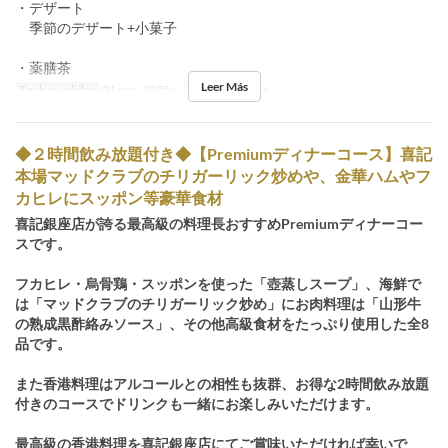
・デザート
季節のデザート+小菓子
・薬膳茶
Leer Más
Fechas validas
01 may 2025 ~
Comidas
Cena
◆２時間飲み放題付き◆【Premiumディナーコース】喜記
本場マッドクラブのチリガーリック炒めや、金華ハムやフ
カヒレにスッポン等豪華食材
喜記銀座店が誇る最高級の料理長おすすめPremiumディナーコー
スです。
フカヒレ・烏骨鶏・スッポンを使った「壺蒸しスープ」、海鮮で
は「マッドクラブのチリガーリック炒め」にお肉料理は「山形牛
の熟成黒酢絡みソース」、その他高級食材をたっぷり使用した全8
品です。
また香港料理はアルコールとの相性も抜群、お得な2時間飲み放題
付きのコースでドリンクも一緒にお楽しみいただけます。
最高級の香港料理を喜記銀座店にてご賞味いただければ幸いで