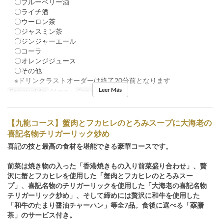
〇ブルーベリー酒
〇ライチ酒
〇ウーロン茶
〇ジャスミン茶
〇ジンジャーエール
〇コーラ
〇オレンジジュース
〇その他
※ドリンクラストオーダーは終了20分前となります
Leer Más
Fechas validas
01 mar ~
Comidas
Cena
【九龍コース】蟹肉とフカヒレのとろみスープに大海老の
喜記名物チリガーリック炒め
喜記の技と最高の食材を堪能できる豪華コースです。
前菜は焼き物の入った「香港焼きもの入り前菜盛り合わせ」、贅
沢に蟹とフカヒレを使用した「蟹肉とフカヒレのとろみスー
プ」、喜記名物のチリガーリックを使用した「大海老の喜記名物
チリガーリック炒め」、そして締めには贅沢に和牛を使用した
「和牛のたまり醤油チャーハン」等全7品。食後に選べる「薬膳
茶」のサービス付き。