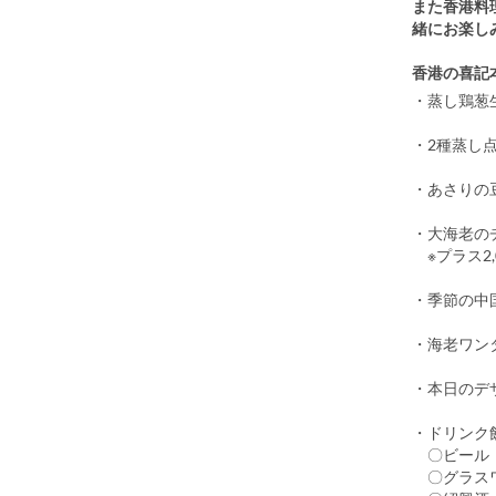
また香港料
緒にお楽し
香港の喜記
・蒸し鶏葱
・2種蒸し
・あさりの
・大海老の
※プラス2
・季節の中
・海老ワン
・本日のデ
・ドリンク
〇ビール
〇グラス