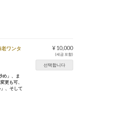
¥ 10,000
海老ワンタ
(세금 포함)
선택합니다
炒め」、ま
へ変更も可、
心」、そして