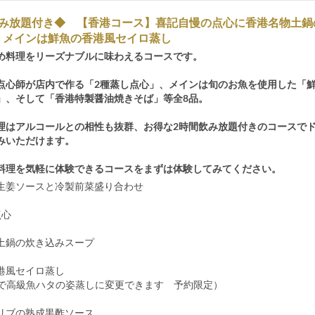
飲み放題付き◆ 【香港コース】喜記自慢の点心に香港名物土鍋
、メインは鮮魚の香港風セイロ蒸し
め料理をリーズナブルに味わえるコースです。
点心師が店内で作る「2種蒸し点心」、メインは旬のお魚を使用した「
」、そして「香港特製醤油焼きそば」等全8品。
理はアルコールとの相性も抜群、お得な2時間飲み放題付きのコースで
みいただけます。
料理を気軽に体験できるコースをまずは体験してみてください。
生姜ソースと冷製前菜盛り合わせ
点心
土鍋の炊き込みスープ
港風セイロ蒸し
00円で高級魚ハタの姿蒸しに変更できます 予約限定）
リブの熟成黒酢ソース