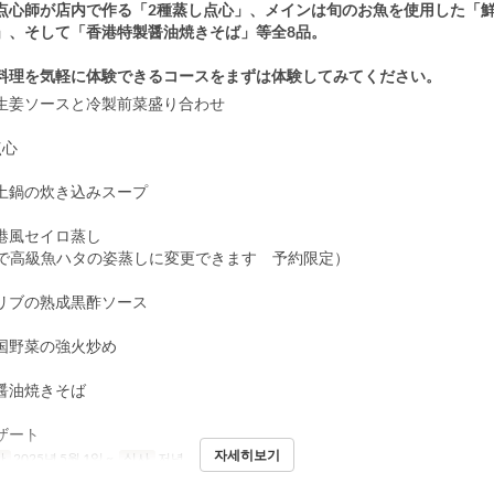
点心師が店内で作る「2種蒸し点心」、メインは旬のお魚を使用した「
」、そして「香港特製醤油焼きそば」等全8品。
料理を気軽に体験できるコースをまずは体験してみてください。
生姜ソースと冷製前菜盛り合わせ
点心
土鍋の炊き込みスープ
港風セイロ蒸し
00円で高級魚ハタの姿蒸しに変更できます 予約限定）
リブの熟成黒酢ソース
国野菜の強火炒め
醤油焼きそば
ザート
자세히보기
간
2025년 5월 1일 ~
식사
저녁