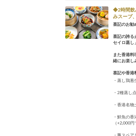
◆2時間
みスープ
喜記のお勧
喜記の誇る
セイロ蒸し
また香港料
緒にお楽し
喜記や香港
・蒸し鶏葱
・2種蒸し
・香港名物
・鮮魚の香
（+2,0
・豚スペア