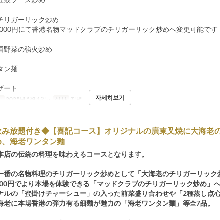
チリガーリック炒め
,000円にて香港名物マッドクラブのチリガーリック炒めへ変更可能です
国野菜の強火炒め
タン麺
ザート
자세히보기
간
2025년 5월 1일 ~
식사
저녁
飲み放題付き◆【喜記コース】オリジナルの廣東叉焼に大海老
め、海老ワンタン麺
本店の伝統の料理を味わえるコースとなります。
一番の名物料理のチリガーリック炒めとして「大海老のチリガーリック
,000円でより本場を体験できる「マッドクラブのチリガーリック炒め」
ナルの「蜜掛けチャーシュー」の入った前菜盛り合わせや「2種蒸し点
海老に本場香港の弾力有る細麺が魅力の「海老ワンタン麺」等全7品。