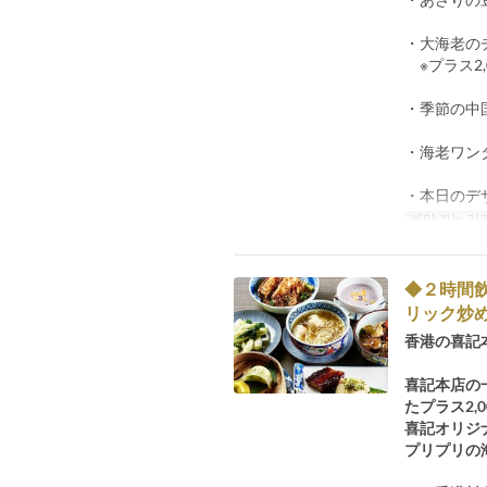
・大海老の
※プラス2
・季節の中
・海老ワン
・本日のデ
예약 가능 기
◆２時間
リック炒
香港の喜記
喜記本店の
たプラス2
喜記オリジ
プリプリの