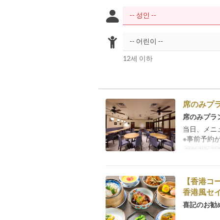
12세 이하
席のみプ
席のみプラ
当日、メニ
※事前予約
예약 가능 기
【香港コ
香港風セ
喜記のお勧