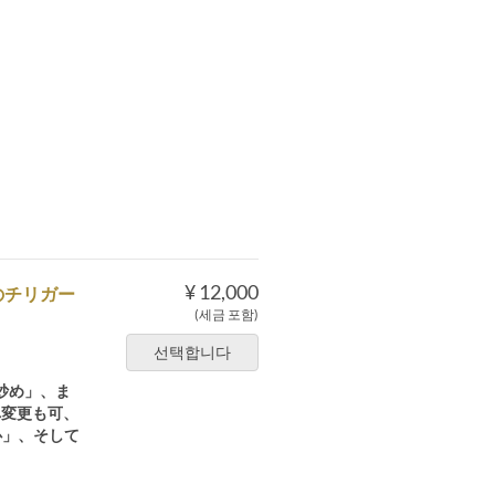
¥ 12,000
のチリガー
(세금 포함)
선택합니다
炒め」、ま
へ変更も可、
心」、そして