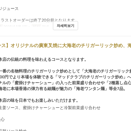
ジジュース
ラストオーダーは終了20分前となります
자세히보기
간
2025년 5월 1일 ~
식사
저녁
ース】オリジナルの廣東叉焼に大海老のチリガーリック炒め、
本店の伝統の料理を味わえるコースとなります。
一番の名物料理のチリガーリック炒めとして「大海老のチリガーリック
,000円でより本場を体験できる「マッドクラブのチリガーリック炒め」
ナルの「蜜掛けチャーシュー」の入った前菜盛り合わせや「2種蒸し点
海老に本場香港の弾力有る細麺が魅力の「海老ワンタン麺」等全7品。
本店の味を日本でもお楽しみいただけます。
生姜ソース、蜜掛けチャーシューと冷製前菜盛り合わせ
点心
豆鼓ソース炒め