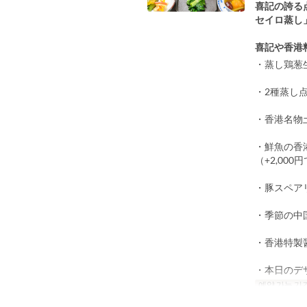
喜記の誇る
セイロ蒸し
喜記や香港
・蒸し鶏葱
・2種蒸し
・香港名物
・鮮魚の香
（+2,0
・豚スペア
・季節の中
・香港特製
・本日のデ
예약 가능 기