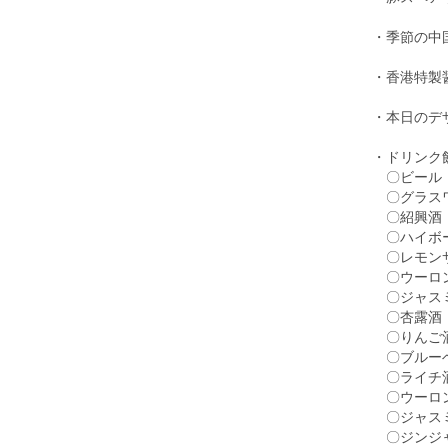
・季節の中
・香港特製
・本日のデ
・ドリンク
〇ビール
〇グラス
〇紹興酒
〇ハイボ
〇レモン
〇ウーロ
〇ジャス
〇杏露酒
〇りんご
〇ブルー
〇ライチ
〇ウーロ
〇ジャス
〇ジンジ