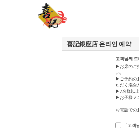
喜記銀座店 온라인 예약
고객님께 드
▶お席のご
い。
▶ご予約の
ただく場合
▶7名様以
▶お子様メ
お電話でのお問
「고객님