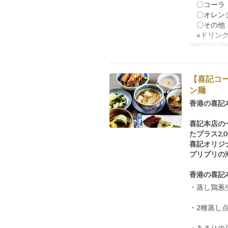
〇コーラ
〇オレン
〇その他
※ドリンク
예약 가능 기
【喜記コ
ン麺
香港の喜記
喜記本店の
たプラス2
喜記オリジ
プリプリの
香港の喜記
・蒸し鶏葱
・2種蒸し
・あさりの