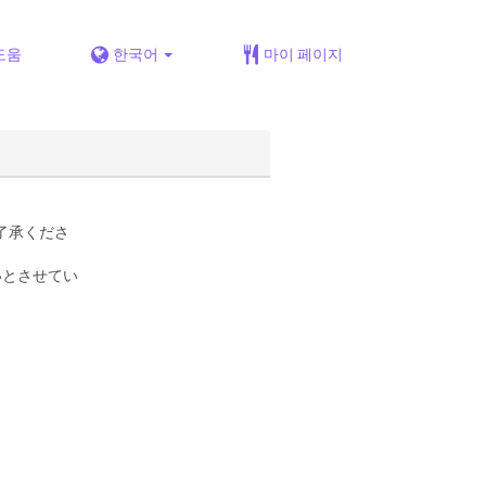
도움
한국어
마이 페이지
了承くださ
いとさせてい