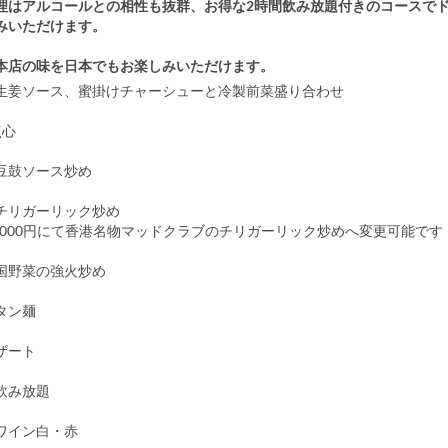
理はアルコールとの相性も抜群、お得な2時間飲み放題付きのコースで
みいただけます。
本店の味を日本でもお楽しみいただけます。
生姜ソース、蜜掛けチャーシューと冷製前菜盛り合わせ
点心
豆鼓ソース炒め
チリガーリック炒め
,000円にて香港名物マッドクラブのチリガーリック炒めへ変更可能です
国野菜の強火炒め
タン麺
ザート
飲み放題
ワイン白・赤