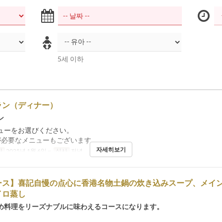
5세 이하
ラン（ディナー）
ン
ューをお選びください。
が必要なメニューもございます。
자세히보기
간
2025년 1월 6일 ~
식사
저녁
ース】喜記自慢の点心に香港名物土鍋の炊き込みスープ、メイ
イロ蒸し
め料理をリーズナブルに味わえるコースになります。