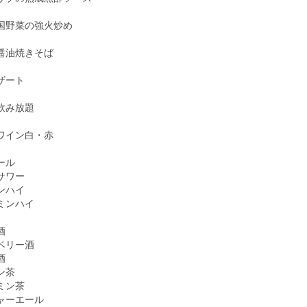
国野菜の強火炒め
醤油焼きそば
ザート
飲み放題
ワイン白・赤
ール
サワー
ンハイ
ミンハイ
酒
ベリー酒
酒
ン茶
ミン茶
ャーエール