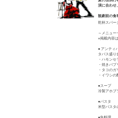
演に合わせ
観劇前の食
乾杯スパー
～メニュ
※掲載内容
● アンティ
タパス盛り合わ
・ハモンセ
・焼きパプ
・タコのガ
・イワシの
●スープ
冷製アホブ
●パスタ
米型パスタ
●魚料理