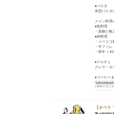
●パスタ
米型パスタ
メイン料理
●魚料理
・真鯛と帆
●肉料理
・イベリコ
・牛フィレ ＋
・和牛 ＋¥2,
●ドルチェ
クレマ・カ
●コーヒー
Letra pequeñ
※食材の仕入
Fechas valida
【オペラ
夏の恒例行