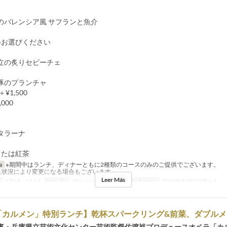
のバレンシア風 サフランと魚介
※お選びください
立の炙りセビーチェ
豚のプランチャ
¥1,500
000
タラーナ
または紅茶
a
※期間中はランチ、ディナーともに2種類のコースのみのご提供でございます。
れ状況により変更になる場合もございます
Leer Más
s
17 jul ~ 26 jul
Comidas
Almuerzo
Categoría de Asiento
GIANCALDO3Theat
「カルメン」特別ランチ】乾杯スパークリング&前菜、ダブルメ
事・兵庫県立芸術文化センター芸術監督佐渡裕プロデュースオペラ「カ