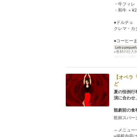
・牛フィレ ＋
・和牛 ＋¥2,
●ドルチェ
クレマ・カ
●コーヒー
Letra pequeñ
※食材の仕入
Fechas valida
【オペラ
ど
夏の恒例行
演に合わせ
観劇前の食
乾杯スパー
～メニュ
※掲載内容