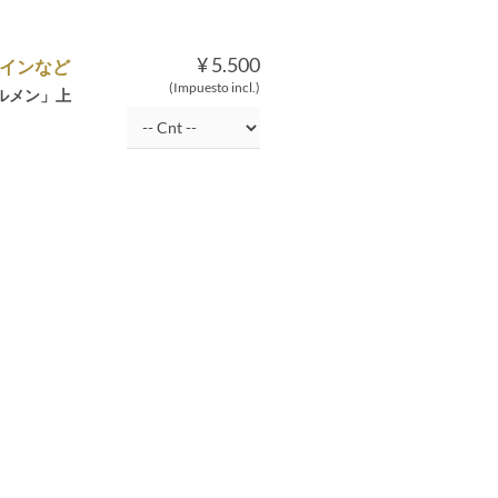
¥ 5.500
インなど
(Impuesto incl.)
ルメン」上
。