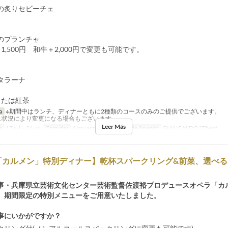
の炙りセビーチェ
のプランチャ
1,500円 和牛＋2,000円で変更も可能です。
タラーナ
または紅茶
a
※期間中はランチ、ディナーともに2種類のコースのみのご提供でございます。
れ状況により変更になる場合もございます
Leer Más
s
17 jul ~ 26 jul
Comidas
Almuerzo
Categoría de Asiento
GIANCALDO3Theat
「カルメン」特別ディナー】乾杯スパークリング&前菜、選べる
事・兵庫県立芸術文化センター芸術監督佐渡裕プロデュースオペラ「カ
、期間限定の特別メニューをご用意いたしました。
事にいかがですか？