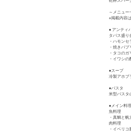
乾杯スパー
～メニュ
※掲載内容
● アンティ
タパス盛り合わ
・ハモンセ
・焼きパプ
・タコのガ
・イワシの
●スープ
冷製アホブ
●パスタ
米型パスタ
●メイン料
魚料理
・真鯛と帆
肉料理
・イベリコ