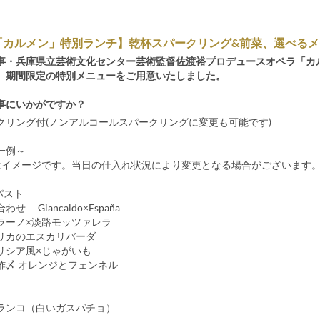
「カルメン」特別ランチ】乾杯スパークリング&前菜、選べるメ
事・兵庫県立芸術文化センター芸術監督佐渡裕プロデュースオペラ「カ
、期間限定の特別メニューをご用意いたしました。
事にいかがですか？
クリング付(ノンアルコールスパークリングに変更も可能です)
ー一例～
はイメージです。当日の仕入れ状況により変更となる場合がございます
パスト
せ Giancaldo×España
ラーノ×淡路モッツァレラ
リカのエスカリバーダ
リシア風×じゃがいも
酢〆 オレンジとフェンネル
ランコ（白いガスパチョ）