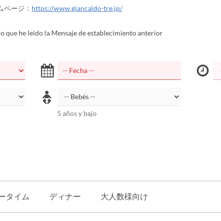
ムページ：
https://www.giancaldo-tre.jp/
 que he leído la Mensaje de establecimiento anterior
5 años y bajo
ータイム
ディナー
大人数様向け