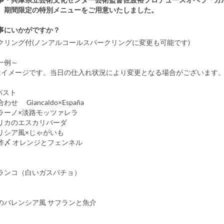
、期間限定の特別メニューをご用意いたしました。
事にいかがですか？
クリング付(ノンアルコールスパークリングに変更も可能です)
ー一例～
はイメージです。当日の仕入れ状況により変更となる場合がございます
パスト
せ Giancaldo×España
ラーノ×淡路モッツァレラ
リカのエスカリバーダ
リシア風×じゃがいも
酢〆 オレンジとフェンネル
ランコ（白いガスパチョ）
のバレンシア風 サフランと魚介