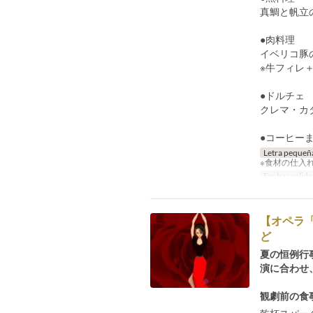
真鯛と帆立
●肉料理
イベリコ豚
※牛フィレ＋
●ドルチェ
クレマ・カ
●コーヒー
Letra pequeñ
※食材の仕入
Fechas valida
【オペラ
ど
夏の恒例行
演に合わせ
観劇前の食