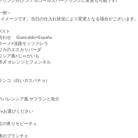
クリング付(ノンアルコールスパークリングに変更も可能です)
ー一例～
はイメージです。当日の仕入れ状況により変更となる場合がございます
パスト
せ Giancaldo×España
ラーノ×淡路モッツァレラ
リカのエスカリバーダ
リシア風×じゃがいも
酢〆 オレンジとフェンネル
ランコ（白いガスパチョ）
のバレンシア風 サフランと魚介
理※お選びください
立の炙りセビーチェ
豚のプランチャ