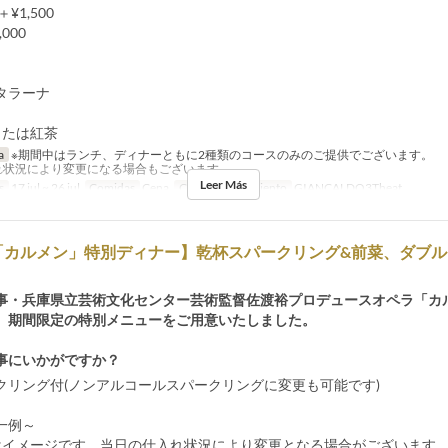
¥1,500
000
タラーナ
または紅茶
a
※期間中はランチ、ディナーともに2種類のコースのみのご提供でございます。
れ状況により変更になる場合もございます
Leer Más
s
17 jul ~ 26 jul
Comidas
Cena
Categoría de Asiento
GIANCALDO3Theat
「カルメン」特別ディナー】乾杯スパークリング&前菜、ダブル
事・兵庫県立芸術文化センター芸術監督佐渡裕プロデュースオペラ「カ
、期間限定の特別メニューをご用意いたしました。
事にいかがですか？
クリング付(ノンアルコールスパークリングに変更も可能です)
ー一例～
はイメージです。当日の仕入れ状況により変更となる場合がございます