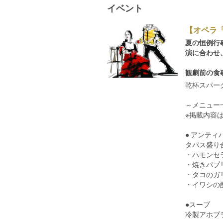
イベント
【オペラ
夏の恒例行
演に合わせ
観劇前の食
乾杯スパー
～メニュ
※掲載内容
● アンティ
タパス盛り合わ
・ハモンセ
・焼きパプ
・タコのガ
・イワシの
●スープ
冷製アホブ