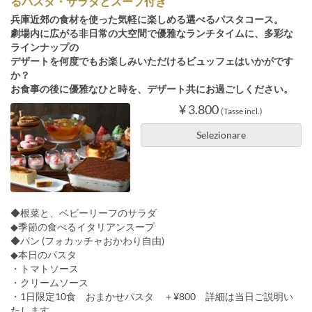
るパスタ・サラダとスープ付き
兵庫近郊の⾷材を使った気軽に楽しめる選べるパスタコース。
劇場内に広がる非日常の⼤空間で優雅なランチタイムに、多彩な
ラインナップの
デザートを何度でもお楽しみいただけるビュッフェはいかがです
か？
お食事の後に優雅なひと時を、デザート共にお過ごしください。
¥ 3.800
(Tasse incl.)
Selezionare
◆根菜と、ベビーリーフのサラダ
◆季節の食べるイタリアンスープ
◆パン (フォカッチャおかわり自由)
◆本日のパスタ
・トマトソース
・クリームソース
・1日限定10食 おまかせパスタ ＋¥800 詳細は当日ご説明い
たします。