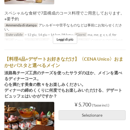
スペシャルな食材で7皿構成のコース料理でご用意しております。
※要予約
Ammenda di stampa
アレルギーや苦手なものなどは事前にお知らせくださ
い。
Date valide
~ 12 giu, 14 giu ~ 16 lug, 28 lug ~
Giorni
ma, me, g, v, s, d, fer
Leggi di più
Pasti
Cena
Limite di ordini
~ 15
Categoria del Posto
GIANCALDO3Theat
【料理4品+デザートお好きなだけ】〈CENA Unico〉おま
かせパスタと選べるメイン
淡路島チーズ工房のチーズを使ったサラダのほか、メインを選べ
るディナーコース。
心を満たす美食の数々をお楽しみください。
ディナーの締めくくりに何度でもお楽しみいただける、デザート
ビュッフェはいかがですか？
¥ 5.700
(Tasse incl.)
Selezionare