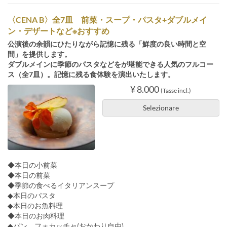
〈CENA B〉全7皿 前菜・スープ・パスタ+ダブルメイ
ン・デザートなど※おすすめ
公演後の余韻にひたりながら記憶に残る「鮮度の良い時間と空
間」を提供します。
ダブルメインに季節のパスタなどをが堪能できる人気のフルコー
ス（全7皿）。記憶に残る⾷体験を演出いたします。
¥ 8.000
(Tasse incl.)
Selezionare
◆本日の小前菜
◆本日の前菜
◆季節の食べるイタリアンスープ
◆本日のパスタ
◆本日のお魚料理
◆本日のお肉料理
◆パン フォカッチャ(おかわり自由)