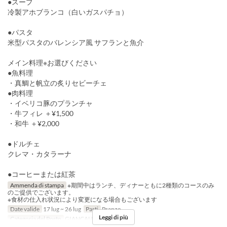
●スープ
冷製アホブランコ（白いガスパチョ）
●パスタ
米型パスタのバレンシア風 サフランと魚介
メイン料理※お選びください
●魚料理
・真鯛と帆立の炙りセビーチェ
●肉料理
・イベリコ豚のプランチャ
・牛フィレ ＋¥1,500
・和牛 ＋¥2,000
●ドルチェ
クレマ・カタラーナ
●コーヒーまたは紅茶
Ammenda di stampa
※期間中はランチ、ディナーともに2種類のコースのみ
のご提供でございます。
※食材の仕入れ状況により変更になる場合もございます
Date valide
17 lug ~ 26 lug
Pasti
Pranzo
Leggi di più
Categoria del Posto
GIANCALDO3Theat