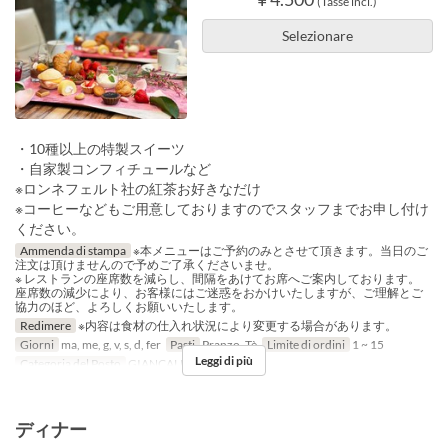
(Tasse incl.)
Selezionare
・10種以上の特製スイーツ
・自家製コンフィチュールなど
※ロンネフェルト社の紅茶お好きなだけ
※コーヒーなどもご用意しておりますのでスタッフまでお申し付け
ください。
Ammenda di stampa
※本メニューはご予約のみとさせて頂きます。当日のご
注文は頂けませんので予めご了承くださいませ。
※ レストランの座席数を減らし、間隔をあけてお席へご案内しております。
座席数の減少により、お客様にはご迷惑をおかけいたしますが、ご理解とご
協力のほど、よろしくお願いいたします。
Redimere
※内容は食材の仕入れ状況により変更する場合があります。
Giorni
ma, me, g, v, s, d, fer
Pasti
Pranzo, Tè
Limite di ordini
1 ~ 15
Leggi di più
Categoria del Posto
GIANCALDO3Theat
ディナー