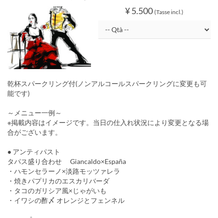
¥ 5.500
(Tasse incl.)
乾杯スパークリング付(ノンアルコールスパークリングに変更も可
能です)
～メニュー一例～
※掲載内容はイメージです。当日の仕入れ状況により変更となる場
合がございます。
● アンティパスト
タパス盛り合わせ Giancaldo×España
・ハモンセラーノ×淡路モッツァレラ
・焼きパプリカのエスカリバーダ
・タコのガリシア風×じゃがいも
・イワシの酢〆 オレンジとフェンネル