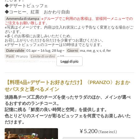
◆デザートビュッフェ
◆コーヒー、紅茶 おかわり自由
Ammenda di stampa
※グループでご利用のお客様は、皆様同一メニューでの
ご注文をお願い致します。
※写真はイメージです。内容は仕入れ状況により予告なく変更となる場合がご
ざいます。
※多くのお客様にお楽しみいただくため、
お召し上がりいただける分だけを少量ずつお選びください。
※デザートビュッフェのコーナーは15時頃までとなります。
Date valide
01 apr ~ 16 lug, 28 lug ~
Giorni
ma, me, g, v, s, d, fer
Pasti
Pranzo
Limite di ordini
~ 15
Leggi di più
Categoria del Posto
GIANCALDO3Theat
【料理4品+デザートお好きなだけ】〈PRANZO〉おまか
せパスタと選べるメイン
淡路島チーズ工房のチーズを使ったサラダのほか、メインが選べ
るおすすめのランチコース。
記憶に残る「鮮度の良い時間と空間」を提供します。
色とりどりのスイーツが彩るビュッフェを何度でもお楽しみいた
だけます。
¥ 5.200
(Tasse incl.)