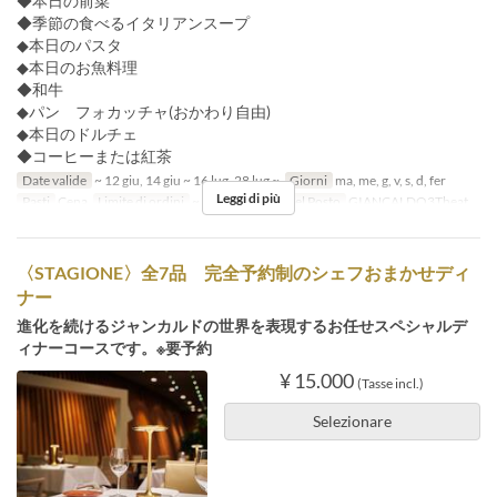
◆本日の前菜
◆季節の食べるイタリアンスープ
◆本日のパスタ
◆本日のお魚料理
◆和牛
◆パン フォカッチャ(おかわり自由)
◆本日のドルチェ
◆コーヒーまたは紅茶
Date valide
~ 12 giu, 14 giu ~ 16 lug, 28 lug ~
Giorni
ma, me, g, v, s, d, fer
Leggi di più
Pasti
Cena
Limite di ordini
~ 15
Categoria del Posto
GIANCALDO3Theat
〈STAGIONE〉全7品 完全予約制のシェフおまかせディ
ナー
進化を続けるジャンカルドの世界を表現するお任せスペシャルデ
ィナーコースです。※要予約
¥ 15.000
(Tasse incl.)
Selezionare