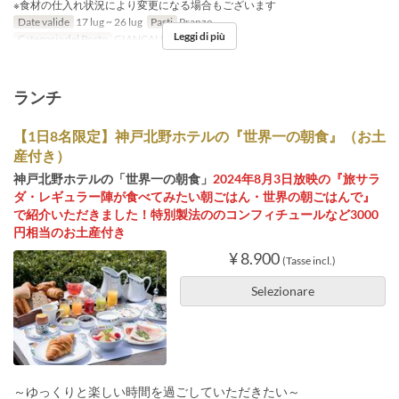
※食材の仕入れ状況により変更になる場合もございます
Date valide
17 lug ~ 26 lug
Pasti
Pranzo
Leggi di più
Categoria del Posto
GIANCALDO3Theat
ランチ
【1日8名限定】神戸北野ホテルの『世界一の朝食』（お土
産付き）
神戸北野ホテルの「世界一の朝食」
2024年8月3日放映の『旅サラ
ダ・レギュラー陣が食べてみたい朝ごはん・世界の朝ごはんで』
で紹介いただきました！特別製法ののコンフィチュールなど3000
円相当のお土産付き
¥ 8.900
(Tasse incl.)
Selezionare
～ゆっくりと楽しい時間を過ごしていただきたい～