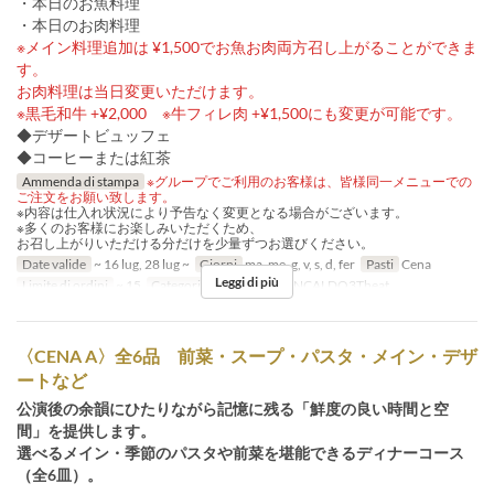
・本日のお魚料理
・本日のお肉料理
※メイン料理追加は ¥1,500でお魚お肉両方召し上がることができま
す。
お肉料理は当日変更いただけます。
※黒毛和牛 +¥2,000 ※牛フィレ肉 +¥1,500にも変更が可能です。
◆デザートビュッフェ
◆コーヒーまたは紅茶
Ammenda di stampa
※グループでご利用のお客様は、皆様同一メニューでの
ご注文をお願い致します。
※内容は仕入れ状況により予告なく変更となる場合がございます。
※多くのお客様にお楽しみいただくため、
お召し上がりいただける分だけを少量ずつお選びください。
Date valide
~ 16 lug, 28 lug ~
Giorni
ma, me, g, v, s, d, fer
Pasti
Cena
Leggi di più
Limite di ordini
~ 15
Categoria del Posto
GIANCALDO3Theat
〈CENA A〉全6品 前菜・スープ・パスタ・メイン・デザ
ートなど
公演後の余韻にひたりながら記憶に残る「鮮度の良い時間と空
間」を提供します。
選べるメイン・季節のパスタや前菜を堪能できるディナーコース
（全6皿）。