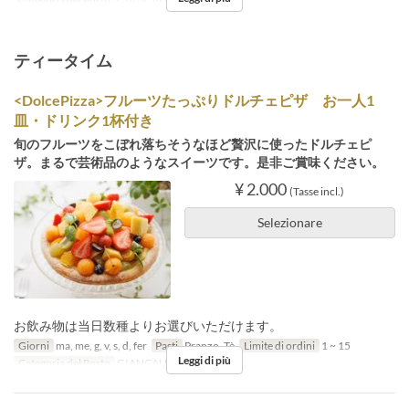
Categoria del Posto
GIANCALDO3Theat
ティータイム
<DolcePizza>フルーツたっぷりドルチェピザ お一人1
皿・ドリンク1杯付き
旬のフルーツをこぼれ落ちそうなほど贅沢に使ったドルチェピ
ザ。まるで芸術品のようなスイーツです。是非ご賞味ください。
¥ 2.000
(Tasse incl.)
Selezionare
お飲み物は当日数種よりお選びいただけます。
Giorni
ma, me, g, v, s, d, fer
Pasti
Pranzo, Tè
Limite di ordini
1 ~ 15
Leggi di più
Categoria del Posto
GIANCALDO3Theat