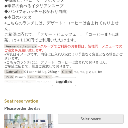
◆季節の食べるイタリアンスープ
◆パン (フォカッチャおかわり自由)
◆本日のパスタ
※こちらのランチには、デザート・コーヒーは含まれておりませ
ん。
ご希望に応じて、「デザートビュッフェ」、「コーヒーまたは紅
茶」は＋1,100円でご利用いただけます。
Ammenda di stampa
※グループでご利用のお客様は、皆様同一メニューでの
ご注文をお願い致します。
※写真はイメージです。内容は仕入れ状況により予告なく変更となる場合がご
ざいます。
※こちらのランチには、デザート・コーヒーは含まれておりません。
ご希望に応じて、別途ご用意しております。
Date valide
01 apr ~ 16 lug, 28 lug ~
Giorni
ma, me, g, v, s, d, fer
Pasti
Pranzo
Limite di ordini
~ 15
Leggi di più
Categoria del Posto
GIANCALDO3Theat
Seat reservation
Please order the day
Selezionare