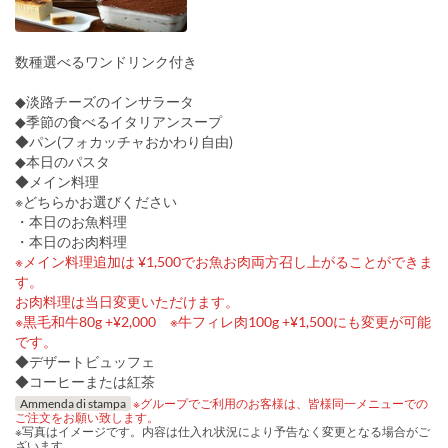
数種選べるワンドリンク付き
◆淡路チーズのインサラータ
◆季節の食べるイタリアンスープ
◆パン(フォカッチャおかわり自由)
◆本日のパスタ
◆メイン料理
※どちらかお選びください
・本日のお魚料理
・本日のお肉料理
※メイン料理追加は ¥1,500でお魚お肉両方召し上がることができま
す。
お肉料理は当日変更いただけます。
※黒毛和牛80g +¥2,000 ※牛フィレ肉100g +¥1,500にも変更が可能
です。
◆デザートビュッフェ
◆コーヒーまたは紅茶
Ammenda di stampa
※グループでご利用のお客様は、皆様同一メニューでの
ご注文をお願い致します。
※写真はイメージです。内容は仕入れ状況により予告なく変更となる場合がご
ざいます。