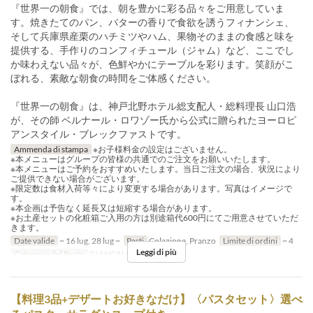
『世界一の朝食』では、朝を豊かに彩る品々をご用意していま
す。焼きたてのパン、バターの香りで食欲を誘うフィナンシェ、
そして兵庫県産栗のハチミツやハム、果物そのままの食感と味を
提供する、手作りのコンフィチュール（ジャム）など、ここでし
か味わえない品々が、色鮮やかにテーブルを彩ります。笑顔がこ
ぼれる、素敵な朝食の時間をご体感ください。
『世界一の朝食』は、神戸北野ホテル総支配人・総料理長 山口浩
が、その師 ベルナール・ロワゾー氏から公式に贈られたヨーロピ
アンスタイル・ブレックファストです。
Ammenda di stampa
※お子様料金の設定はございません。
※本メニューはグループの皆様の共通でのご注文をお願いいたします。
※本メニューはご予約をおすすめいたします。当日ご注文の場合、状況により
ご提供できない場合がございます。
※限定数は食材入荷等々により変更する場合があります。写真はイメージで
す。
※本企画は予告なく延長又は短縮する場合があります。
※お土産セットの化粧箱ご入用の方は別途箱代600円にてご用意させていただ
きます。
Date valide
~ 16 lug, 28 lug ~
Pasti
Colazione, Pranzo
Limite di ordini
~ 4
Leggi di più
Categoria del Posto
GIANCALDO3Theat
【料理3品+デザートお好きなだけ】〈パスタセット〉選べ