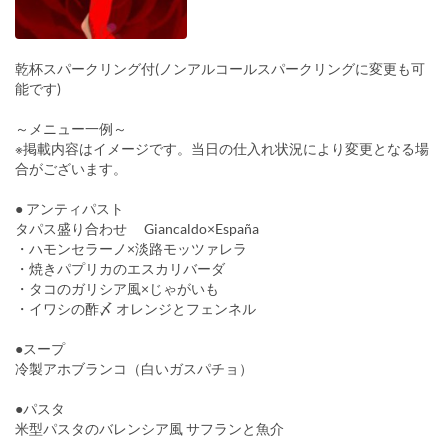
乾杯スパークリング付(ノンアルコールスパークリングに変更も可
能です)
～メニュー一例～
※掲載内容はイメージです。当日の仕入れ状況により変更となる場
合がございます。
● アンティパスト
タパス盛り合わせ Giancaldo×España
・ハモンセラーノ×淡路モッツァレラ
・焼きパプリカのエスカリバーダ
・タコのガリシア風×じゃがいも
・イワシの酢〆 オレンジとフェンネル
●スープ
冷製アホブランコ（白いガスパチョ）
●パスタ
米型パスタのバレンシア風 サフランと魚介