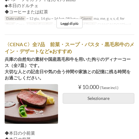
◆本日のドルチェ
◆コーヒーまたは紅茶
Date valide
~ 12 giu, 14 giu ~ 16 lug, 28 lug ~
Giorni
ma, me, g, v, s, d, fer
Leggi di più
Pasti
Cena
Limite di ordini
~ 15
Categoria del Posto
GIANCALDO3Theat
〈CENA C〉全7品 前菜・スープ・パスタ・黒毛和牛のメ
イン・デザートなど※おすすめ
兵庫の自然旬の素材や国産黒毛和牛を用いた拘りのディナーコー
ス（全7皿）です。
⼤切な⼈との記念⽇や気の合う仲間や家族との記憶に残る時間を
お過ごしください。
¥ 10.000
(Tasse incl.)
Selezionare
◆本日の小前菜