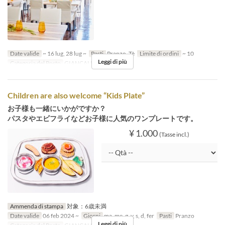
Date valide
~ 16 lug, 28 lug ~
Pasti
Pranzo, Tè
Limite di ordini
~ 10
Leggi di più
Categoria del Posto
GIANCALDO3Theat
Children are also welcome “Kids Plate”
お子様も一緒にいかがですか？
パスタやエビフライなどお子様に人気のワンプレートです。
¥ 1.000
(Tasse incl.)
Ammenda di stampa
対象：6歳未満
Date valide
06 feb 2024 ~
Giorni
ma, me, g, v, s, d, fer
Pasti
Pranzo
Leggi di più