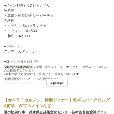
●メイン料理※お選びください
魚料理
・真鯛と帆立の炙りセビーチェ
肉料理
・イベリコ豚のプランチャ
・牛フィレ ＋¥1,500
・和牛 ＋¥2,000
●ドルチェ
クレマ・カタラーナ
●コーヒーまたは紅茶
Ammenda di stampa
※期間中はランチ、ディナーともに2種類のコースのみ
のご提供でございます。
※食材の仕入れ状況により変更になる場合もございます
Date valide
17 lug ~ 26 lug
Pasti
Cena
Leggi di più
Categoria del Posto
GIANCALDO3Theat
【オペラ「カルメン」特別ディナー】乾杯スパークリング
&前菜、ダブルメインなど
夏の恒例行事・兵庫県立芸術文化センター芸術監督佐渡裕プロデ