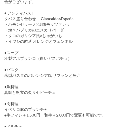
合がございます。
● アンティパスト
タパス盛り合わせ Giancaldo×España
・ハモンセラーノ×淡路モッツァレラ
・焼きパプリカのエスカリバーダ
・タコのガリシア風×じゃがいも
・イワシの酢〆 オレンジとフェンネル
●スープ
冷製アホブランコ（白いガスパチョ）
●パスタ
米型パスタのバレンシア風 サフランと魚介
●魚料理
真鯛と帆立の炙りセビーチェ
●肉料理
イベリコ豚のプランチャ
※牛フィレ＋1,500円 和牛＋2,000円で変更も可能です。
●ドルチェ