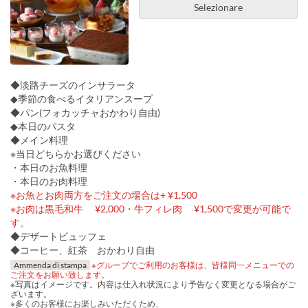
Selezionare
◆淡路チーズのインサラータ
◆季節の食べるイタリアンスープ
◆パン(フォカッチャおかわり自由)
◆本日のパスタ
◆メイン料理
※当日どちらかお選びください
・本日のお魚料理
・本日のお肉料理
※お魚とお肉両方をご注文の場合は+ ¥1,500
※お肉は黒毛和牛 ¥2,000・牛フィレ肉 ¥1,500で変更が可能で
す。
◆デザートビュッフェ
◆コーヒー、紅茶 おかわり自由
Ammenda di stampa
※グループでご利用のお客様は、皆様同一メニューでの
ご注文をお願い致します。
※写真はイメージです。内容は仕入れ状況により予告なく変更となる場合がご
ざいます。
※多くのお客様にお楽しみいただくため、