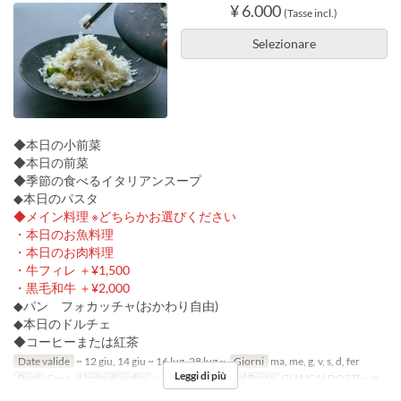
¥ 6.000
(Tasse incl.)
Selezionare
◆本日の小前菜
◆本日の前菜
◆季節の食べるイタリアンスープ
◆本日のパスタ
◆メイン料理 ※どちらかお選びください
・本日のお魚料理
・本日のお肉料理
・牛フィレ ＋¥1,500
・黒毛和牛 ＋¥2,000
◆パン フォカッチャ(おかわり自由)
◆本日のドルチェ
◆コーヒーまたは紅茶
Date valide
~ 12 giu, 14 giu ~ 16 lug, 28 lug ~
Giorni
ma, me, g, v, s, d, fer
Leggi di più
Pasti
Cena
Limite di ordini
~ 15
Categoria del Posto
GIANCALDO3Theat