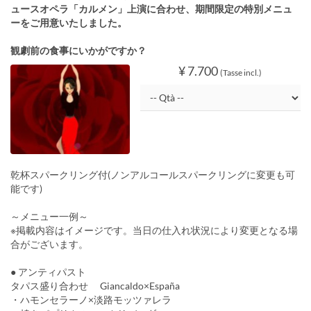
ュースオペラ「カルメン」上演に合わせ、期間限定の特別メニュ
ーをご用意いたしました。
観劇前の食事にいかがですか？
¥ 7.700
(Tasse incl.)
乾杯スパークリング付(ノンアルコールスパークリングに変更も可
能です)
～メニュー一例～
※掲載内容はイメージです。当日の仕入れ状況により変更となる場
合がございます。
● アンティパスト
タパス盛り合わせ Giancaldo×España
・ハモンセラーノ×淡路モッツァレラ