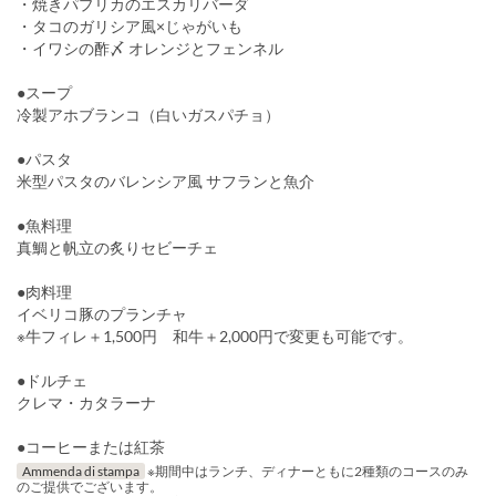
・焼きパプリカのエスカリバーダ
・タコのガリシア風×じゃがいも
・イワシの酢〆 オレンジとフェンネル
●スープ
冷製アホブランコ（白いガスパチョ）
●パスタ
米型パスタのバレンシア風 サフランと魚介
●魚料理
真鯛と帆立の炙りセビーチェ
●肉料理
イベリコ豚のプランチャ
※牛フィレ＋1,500円 和牛＋2,000円で変更も可能です。
●ドルチェ
クレマ・カタラーナ
●コーヒーまたは紅茶
Ammenda di stampa
※期間中はランチ、ディナーともに2種類のコースのみ
のご提供でございます。