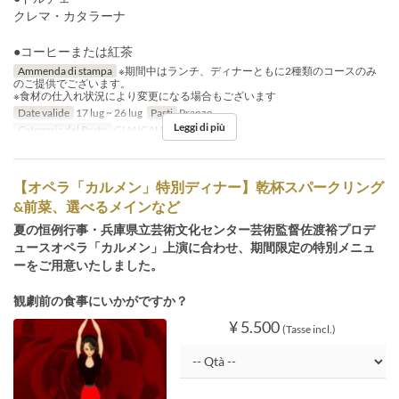
クレマ・カタラーナ
●コーヒーまたは紅茶
Ammenda di stampa
※期間中はランチ、ディナーともに2種類のコースのみ
のご提供でございます。
※食材の仕入れ状況により変更になる場合もございます
Date valide
17 lug ~ 26 lug
Pasti
Pranzo
Leggi di più
Categoria del Posto
GIANCALDO3Theat
【オペラ「カルメン」特別ディナー】乾杯スパークリング
&前菜、選べるメインなど
夏の恒例行事・兵庫県立芸術文化センター芸術監督佐渡裕プロデ
ュースオペラ「カルメン」上演に合わせ、期間限定の特別メニュ
ーをご用意いたしました。
観劇前の食事にいかがですか？
¥ 5.500
(Tasse incl.)