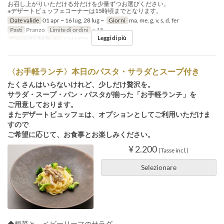
お召し上がりいただける分だけを少量ずつお選びください。
※デザートビュッフェコーナーは15時頃までとなります。
Date valide
01 apr ~ 16 lug, 28 lug ~
Giorni
ma, me, g, v, s, d, fer
Pasti
Pranzo
Limite di ordini
~ 15
Leggi di più
Categoria del Posto
GIANCALDO3Theat
〈お手軽ランチ〉本日のパスタ・サラダとスープ付き
たくさんはいらないけれど、少しだけ贅沢を。
サラダ・スープ・パン・パスタが揃った「お手軽ランチ」を
ご用意しております。
またデザートビュッフェは、オプションとしてご利用いただけま
すので
ご希望に応じて、お食事とお楽しみください。
¥ 2.200
(Tasse incl.)
Selezionare
◆根菜と、ベビーリーフのサラダ