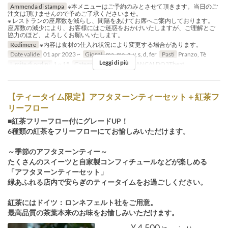
Ammenda di stampa
※本メニューはご予約のみとさせて頂きます。当日のご
注文は頂けませんので予めご了承くださいませ。
※ レストランの座席数を減らし、間隔をあけてお席へご案内しております。
座席数の減少により、お客様にはご迷惑をおかけいたしますが、ご理解とご
協力のほど、よろしくお願いいたします。
Redimere
※内容は食材の仕入れ状況により変更する場合があります。
Date valide
01 apr 2023 ~
Giorni
ma, me, g, v, s, d, fer
Pasti
Pranzo, Tè
Leggi di più
Limite di ordini
1 ~ 15
Categoria del Posto
GIANCALDO3Theat
【ティータイム限定】アフタヌーンティーセット＋紅茶フ
リーフロー
■紅茶フリーフロー付にグレードUP！
6種類の紅茶をフリーフローにてお愉しみいただけます。
～季節のアフタヌーンティー～
たくさんのスイーツと自家製コンフィチュールなどが楽しめる
「アフタヌーンティーセット」
緑あふれる店内で安らぎのティータイムをお過ごしください。
紅茶にはドイツ：ロンネフェルト社をご用意。
最高品質の茶葉本来のお味をお愉しみいただけます。
¥ 4.500