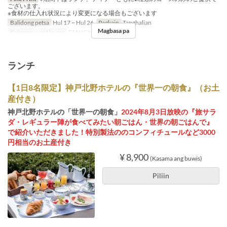
ございます。
※食材の仕入れ状況により変更になる場合もございます
Balidong petsa
Hul 17 ~ Hul 26
Pagkain
Tanghalian
Magbasa pa
Kategorya ng Upuan
GIANCALDO3Theat
ランチ
【1日8名限定】神戸北野ホテルの『世界一の朝食』（お土
産付き）
神戸北野ホテルの「世界一の朝食」
2024年8月3日放映の『旅サラ
ダ・レギュラー陣が食べてみたい朝ごはん・世界の朝ごはんで』
で紹介いただきました！特別製法ののコンフィチュールなど3000
円相当のお土産付き
¥ 8,900
(Kasama ang buwis)
Piliin