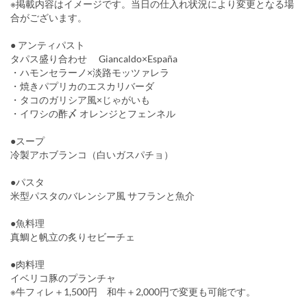
※掲載内容はイメージです。当日の仕入れ状況により変更となる場
合がございます。
● アンティパスト
タパス盛り合わせ Giancaldo×España
・ハモンセラーノ×淡路モッツァレラ
・焼きパプリカのエスカリバーダ
・タコのガリシア風×じゃがいも
・イワシの酢〆 オレンジとフェンネル
●スープ
冷製アホブランコ（白いガスパチョ）
●パスタ
米型パスタのバレンシア風 サフランと魚介
●魚料理
真鯛と帆立の炙りセビーチェ
●肉料理
イベリコ豚のプランチャ
※牛フィレ＋1,500円 和牛＋2,000円で変更も可能です。