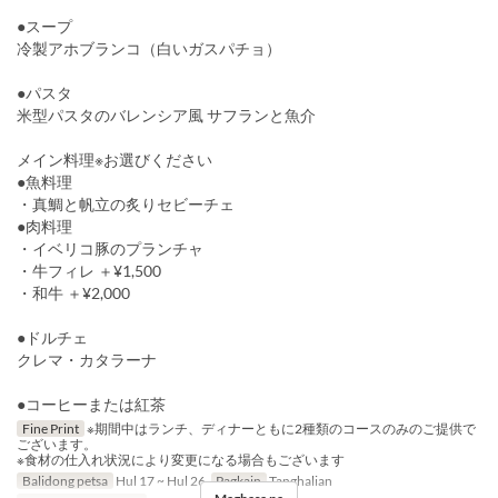
●スープ
冷製アホブランコ（白いガスパチョ）
●パスタ
米型パスタのバレンシア風 サフランと魚介
メイン料理※お選びください
●魚料理
・真鯛と帆立の炙りセビーチェ
●肉料理
・イベリコ豚のプランチャ
・牛フィレ ＋¥1,500
・和牛 ＋¥2,000
●ドルチェ
クレマ・カタラーナ
●コーヒーまたは紅茶
Fine Print
※期間中はランチ、ディナーともに2種類のコースのみのご提供で
ございます。
※食材の仕入れ状況により変更になる場合もございます
Balidong petsa
Hul 17 ~ Hul 26
Pagkain
Tanghalian