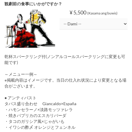
観劇前の食事にいかがですか？
¥ 5,500
(Kasama ang buwis)
乾杯スパークリング付(ノンアルコールスパークリングに変更も可
能です)
～メニュー一例～
※掲載内容はイメージです。当日の仕入れ状況により変更となる場
合がございます。
● アンティパスト
タパス盛り合わせ Giancaldo×España
・ハモンセラーノ×淡路モッツァレラ
・焼きパプリカのエスカリバーダ
・タコのガリシア風×じゃがいも
・イワシの酢〆 オレンジとフェンネル