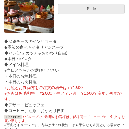
Piliin
◆淡路チーズのインサラータ
◆季節の食べるイタリアンスープ
◆パン(フォカッチャおかわり自由)
◆本日のパスタ
◆メイン料理
※当日どちらかお選びください
・本日のお魚料理
・本日のお肉料理
※お魚とお肉両方をご注文の場合は+ ¥1,500
※お肉は黒毛和牛 ¥2,000・牛フィレ肉 ¥1,500で変更が可能で
す。
◆デザートビュッフェ
◆コーヒー、紅茶 おかわり自由
Fine Print
※グループでご利用のお客様は、皆様同一メニューでのご注文をお
願い致します。
※写真はイメージです。内容は仕入れ状況により予告なく変更となる場合がご
ざいます。