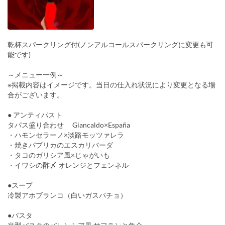
乾杯スパークリング付(ノンアルコールスパークリングに変更も可
能です)
～メニュー一例～
※掲載内容はイメージです。当日の仕入れ状況により変更となる場
合がございます。
● アンティパスト
タパス盛り合わせ Giancaldo×España
・ハモンセラーノ×淡路モッツァレラ
・焼きパプリカのエスカリバーダ
・タコのガリシア風×じゃがいも
・イワシの酢〆 オレンジとフェンネル
●スープ
冷製アホブランコ（白いガスパチョ）
●パスタ