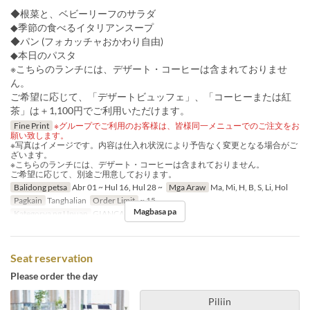
◆根菜と、ベビーリーフのサラダ
◆季節の食べるイタリアンスープ
◆パン (フォカッチャおかわり自由)
◆本日のパスタ
※こちらのランチには、デザート・コーヒーは含まれておりませ
ん。
ご希望に応じて、「デザートビュッフェ」、「コーヒーまたは紅
茶」は＋1,100円でご利用いただけます。
Fine Print
※グループでご利用のお客様は、皆様同一メニューでのご注文をお
願い致します。
※写真はイメージです。内容は仕入れ状況により予告なく変更となる場合がご
ざいます。
※こちらのランチには、デザート・コーヒーは含まれておりません。
ご希望に応じて、別途ご用意しております。
Balidong petsa
Abr 01 ~ Hul 16, Hul 28 ~
Mga Araw
Ma, Mi, H, B, S, Li, Hol
Pagkain
Tanghalian
Order Limit
~ 15
Magbasa pa
Kategorya ng Upuan
GIANCALDO3Theat
Seat reservation
Please order the day
Piliin