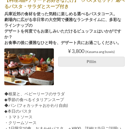
るパスタ・サラダとスープ付き
兵庫近郊の⾷材を使った気軽に楽しめる選べるパスタコース。
劇場内に広がる非日常の⼤空間で優雅なランチタイムに、多彩な
ラインナップの
デザートを何度でもお楽しみいただけるビュッフェはいかがです
か？
お食事の後に優雅なひと時を、デザート共にお過ごしください。
¥ 3,800
(Kasama ang buwis)
Piliin
◆根菜と、ベビーリーフのサラダ
◆季節の食べるイタリアンスープ
◆パン (フォカッチャおかわり自由)
◆本日のパスタ
・トマトソース
・クリームソース
・1日限定10食 おまかせパスタ ＋¥800 詳細は当日ご説明い