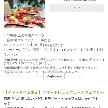
Piliin
・10種以上の特製スイーツ
・自家製コンフィチュールなど
※ロンネフェルト社の紅茶お好きなだけ
※コーヒーなどもご用意しておりますのでスタッフまでお申し付け
ください。
Fine Print
※本メニューはご予約のみとさせて頂きます。当日のご注文は頂け
ませんので予めご了承くださいませ。
Paano kunin
※内容は食材の仕入れ状況により変更する場合があります。
Mga Araw
Ma, Mi, H, B, S, Li, Hol
Pagkain
Tanghalian, Tsaa
Magbasa pa
Order Limit
1 ~ 15
Kategorya ng Upuan
GIANCALDO3Theat
【ティータイム限定】デザートビュッフェ＋カフェフリー
何度でもお楽しみいただけるデザートビュッフェはいかがです
か？