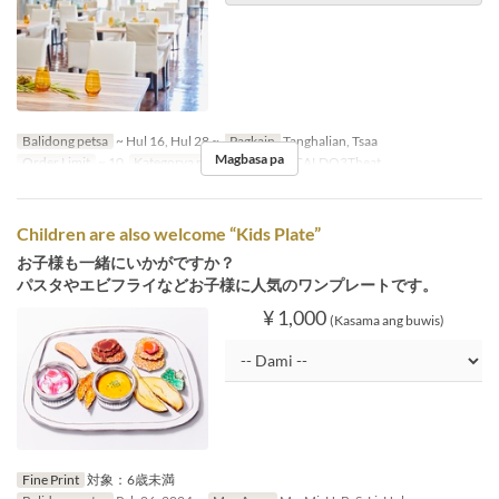
Balidong petsa
~ Hul 16, Hul 28 ~
Pagkain
Tanghalian, Tsaa
Magbasa pa
Order Limit
~ 10
Kategorya ng Upuan
GIANCALDO3Theat
Children are also welcome “Kids Plate”
お子様も一緒にいかがですか？
パスタやエビフライなどお子様に人気のワンプレートです。
¥ 1,000
(Kasama ang buwis)
Fine Print
対象：6歳未満