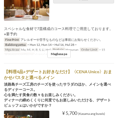
スペシャルな食材で7皿構成のコース料理でご用意しております。
※要予約
Fine Print
アレルギーや苦手なものなどは事前にお知らせください。
Balidong petsa
~ Hun 12, Hun 14 ~ Hul 16, Hul 28 ~
Mga Araw
Ma, Mi, H, B, S, Li, Hol
Pagkain
Hapunan
Order Limit
~ 15
Magbasa pa
Kategorya ng Upuan
GIANCALDO3Theat
【料理4品+デザートお好きなだけ】〈CENA Unico〉おま
かせパスタと選べるメイン
淡路島チーズ工房のチーズを使ったサラダのほか、メインを選べ
るディナーコース。
心を満たす美食の数々をお楽しみください。
ディナーの締めくくりに何度でもお楽しみいただける、デザート
ビュッフェはいかがですか？
¥ 5,700
(Kasama ang buwis)