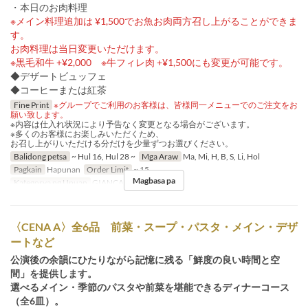
・本日のお肉料理
※メイン料理追加は ¥1,500でお魚お肉両方召し上がることができま
す。
お肉料理は当日変更いただけます。
※黒毛和牛 +¥2,000 ※牛フィレ肉 +¥1,500にも変更が可能です。
◆デザートビュッフェ
◆コーヒーまたは紅茶
Fine Print
※グループでご利用のお客様は、皆様同一メニューでのご注文をお
願い致します。
※内容は仕入れ状況により予告なく変更となる場合がございます。
※多くのお客様にお楽しみいただくため、
お召し上がりいただける分だけを少量ずつお選びください。
Balidong petsa
~ Hul 16, Hul 28 ~
Mga Araw
Ma, Mi, H, B, S, Li, Hol
Pagkain
Hapunan
Order Limit
~ 15
Magbasa pa
Kategorya ng Upuan
GIANCALDO3Theat
〈CENA A〉全6品 前菜・スープ・パスタ・メイン・デザ
ートなど
公演後の余韻にひたりながら記憶に残る「鮮度の良い時間と空
間」を提供します。
選べるメイン・季節のパスタや前菜を堪能できるディナーコース
（全6皿）。