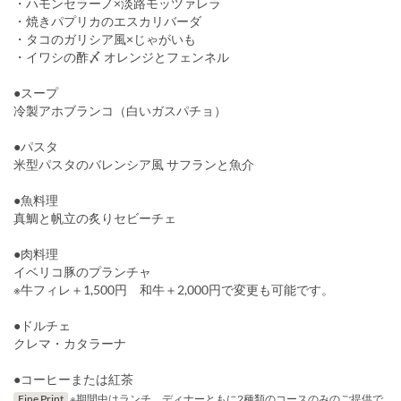
・ハモンセラーノ×淡路モッツァレラ
・焼きパプリカのエスカリバーダ
・タコのガリシア風×じゃがいも
・イワシの酢〆 オレンジとフェンネル
●スープ
冷製アホブランコ（白いガスパチョ）
●パスタ
米型パスタのバレンシア風 サフランと魚介
●魚料理
真鯛と帆立の炙りセビーチェ
●肉料理
イベリコ豚のプランチャ
※牛フィレ＋1,500円 和牛＋2,000円で変更も可能です。
●ドルチェ
クレマ・カタラーナ
●コーヒーまたは紅茶
Fine Print
※期間中はランチ、ディナーともに2種類のコースのみのご提供で