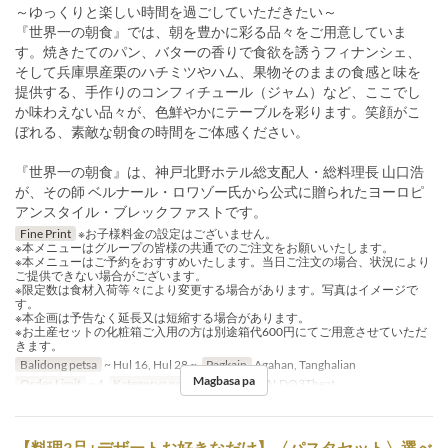
～ゆっくりと楽しい時間を過ごしていただきたい～
『世界一の朝食』では、朝を豊かに彩る品々をご用意していま
す。焼きたてのパン、バターの香りで食欲を誘うフィナンシェ、
そして兵庫県産栗のハチミツやハム、果物そのままの食感と味を
提供する、手作りのコンフィチュール（ジャム）など、ここでし
か味わえない品々が、色鮮やかにテーブルを彩ります。笑顔がこ
ぼれる、素敵な朝食の時間をご体感ください。
『世界一の朝食』は、神戸北野ホテル総支配人・総料理長 山口浩
が、その師 ベルナール・ロワゾー氏から公式に贈られたヨーロピ
アンスタイル・ブレックファストです。
Fine Print
※お子様料金の設定はございません。
※本メニューはグループの皆様の共通でのご注文をお願いいたします。
※本メニューはご予約をおすすめいたします。当日ご注文の場合、状況により
ご提供できない場合がございます。
※限定数は食材入荷等々により変更する場合があります。写真はイメージで
す。
※本企画は予告なく延長又は短縮する場合があります。
※お土産セットの化粧箱ご入用の方は別途箱代600円にてご用意させていただ
きます。
Balidong petsa
~ Hul 16, Hul 28 ~
Pagkain
Agahan, Tanghalian
Magbasa pa
Order Limit
~ 4
Kategorya ng Upuan
GIANCALDO3Theat
【料理3品+デザートお好きなだけ】〈パスタセット〉選べ