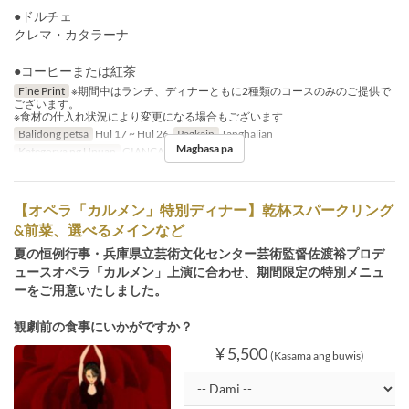
●ドルチェ
クレマ・カタラーナ
●コーヒーまたは紅茶
Fine Print
※期間中はランチ、ディナーともに2種類のコースのみのご提供で
ございます。
※食材の仕入れ状況により変更になる場合もございます
Balidong petsa
Hul 17 ~ Hul 26
Pagkain
Tanghalian
Magbasa pa
Kategorya ng Upuan
GIANCALDO3Theat
【オペラ「カルメン」特別ディナー】乾杯スパークリング
&前菜、選べるメインなど
夏の恒例行事・兵庫県立芸術文化センター芸術監督佐渡裕プロデ
ュースオペラ「カルメン」上演に合わせ、期間限定の特別メニュ
ーをご用意いたしました。
観劇前の食事にいかがですか？
¥ 5,500
(Kasama ang buwis)