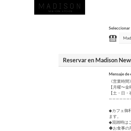
Seleccionar
Reservar en Madison New
Mensaje de 
《営業時間
【月曜〜金曜】1
【土・日・祝日】
——————
◆カフェ御
ます。
◆混雑時は
◆お食事の