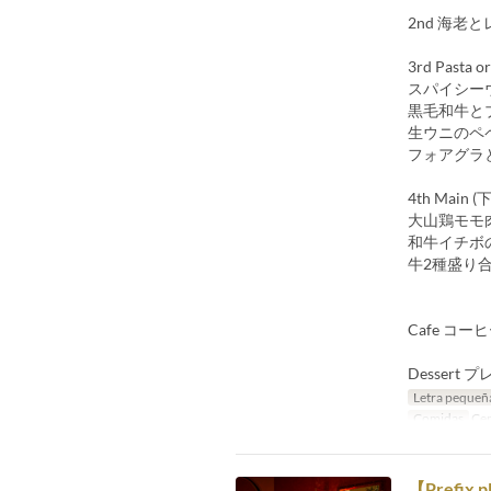
2nd 海老
3rd Pasta
スパイシー
黒毛和牛と
生ウニのペペ
フォアグラと
4th Main
大山鶏モモ
和牛イチボの
牛2種盛り合わ
Cafe コー
Desser
Letra pequeñ
Comidas
Ce
【Prefix