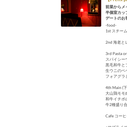
前菜からメ
半個室カッ
デートのお
-food-
1st ス
2nd 海老
3rd Pasta
スパイシー
黒毛和牛と
生ウニのペペ
フォアグラと
4th Main
大山鶏モモ
和牛イチボの
牛2種盛り合わ
Cafe コー