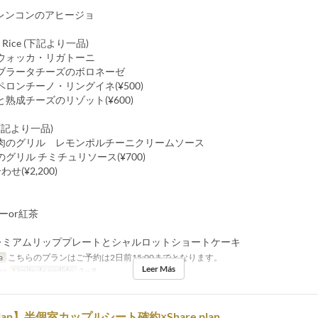
とレンコンのアヒージョ
 or Rice (下記より一品)
ウォッカ・リガトーニ
ブラータチーズのボロネーゼ
ロンチーノ・リングイネ(¥500)
熟成チーズのリゾット(¥600)
 (下記より一品)
肉のグリル レモンポルチーニクリームソース
グリル チミチュリソース(¥700)
せ(¥2,200)
ヒーor紅茶
t プレミアムリッププレートとシャルロットショートケーキ
a
こちらのプランはご予約は2日前15:00までとなります。
Leer Más
na
Límite de pedido
2 ~ 8
 plan】半個室カップルシート確約×Share plan