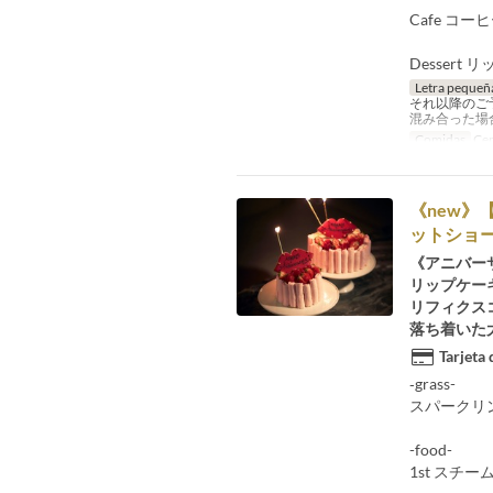
Cafe コー
Desser
Letra pequeñ
それ以降のご
混み合った場
Comidas
Ce
《new
ットショー
《アニバー
リップケー
リフィクス
落ち着いた
Tarjeta
‐grass-
スパークリ
-food-
1st ス