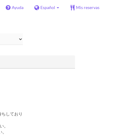
Ayuda
Español
Mis reservas
待ちしており
い。
い。