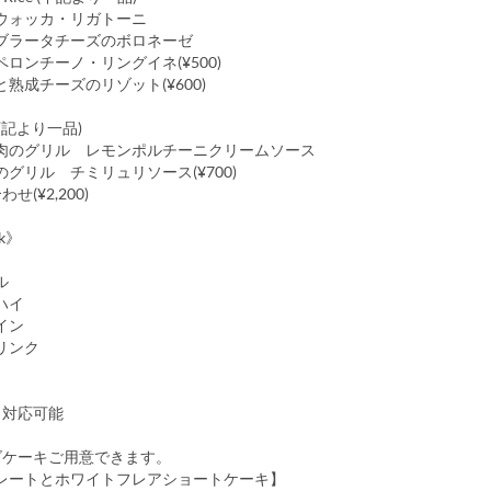
ウォッカ・リガトーニ
ブラータチーズのボロネーゼ
ロンチーノ・リングイネ(¥500)
熟成チーズのリゾット(¥600)
 (下記より一品)
肉のグリル レモンポルチーニクリームソース
グリル チミリュリソース(¥700)
せ(¥2,200)
nk》
ル
ハイ
イン
リンク
日対応可能
ズケーキご用意できます。
レートとホワイトフレアショートケーキ】