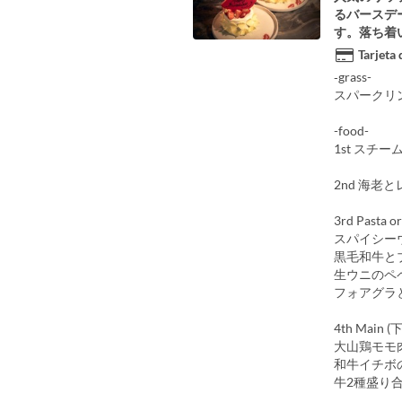
るバースデ
す。落ち着
Tarjeta
‐grass-
スパークリ
-food-
1st ス
2nd 海老
3rd Pasta
スパイシー
黒毛和牛と
生ウニのペペ
フォアグラと
4th Main
大山鶏モモ
和牛イチボの
牛2種盛り合わ