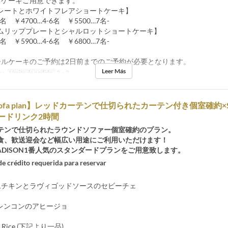
ズケーキご用意できます。
レートとホワイトフレアショートケーキ】
3名 ￥4700…4-6名 ￥5500…7名-
ムリッププレートとシャルロットショートケーキ】
3名 ￥5900…4-6名 ￥6800…7名-
ールケーキのご予約は2日前までのご予約が必要となります。
Leer Más
na
Límite de pedido
2 ~ 2
 sofa plan】レッドカーテンで仕切られたカーテン付き個室確約×S
フリードリンク2時間
テンで仕切られたラウンドソファー個室確約のプラン。
食、歓送迎会など幅広い用途にご利用いただけます！
ADISON1番人気のスタンダードプランをご用意致します。
 de crédito requerida para reservar
チームチキンとラヴィゴッドソースのセビーチェ
とレンコンのアヒージョ
 or Rice (下記より一品)