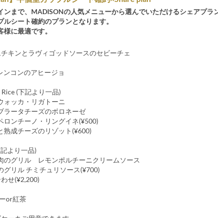
インまで、MADISONの人気メニューから選んでいただけるシェアプラ
プルシート確約のプランとなります。
客様に最適です。
チームチキンとラヴィゴッドソースのセビーチェ
とレンコンのアヒージョ
 or Rice (下記より一品)
ウォッカ・リガトーニ
ブラータチーズのボロネーゼ
ロンチーノ・リングイネ(¥500)
熟成チーズのリゾット(¥600)
 (下記より一品)
肉のグリル レモンポルチーニクリームソース
グリル チミチュリソース(¥700)
せ(¥2,200)
ヒーor紅茶