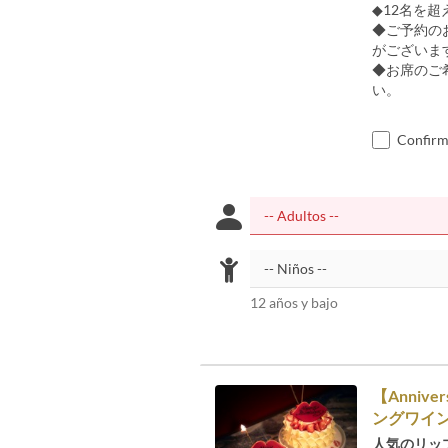
◆12名を
◆ご予約の
がございま
◆お席のご
い。
Confirmo
12 años y bajo
【Anni
ングワイン×S
人気のリッ