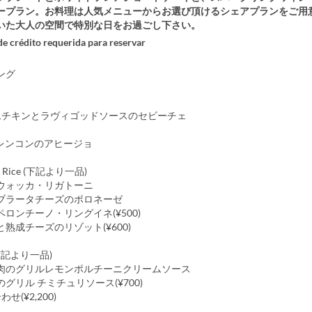
ープラン。お料理は人気メニューからお選び頂けるシェアプランをご用
いた大人の空間で特別な日をお過ごし下さい。
 de crédito requerida para reservar
ング
チームチキンとラヴィゴッドソースのセビーチェ
とレンコンのアヒージョ
 or Rice (下記より一品)
ウォッカ・リガトーニ
ブラータチーズのボロネーゼ
ロンチーノ・リングイネ(¥500)
熟成チーズのリゾット(¥600)
 (下記より一品)
肉のグリルレモンポルチーニクリームソース
グリル チミチュリソース(¥700)
せ(¥2,200)