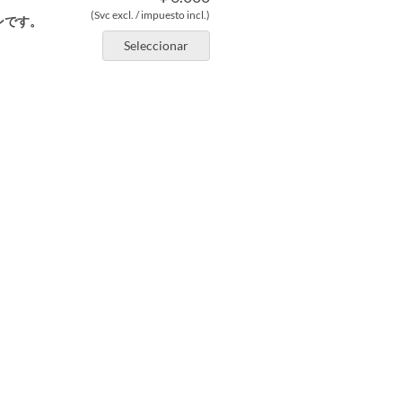
(Svc excl. / impuesto incl.)
ンです。
Seleccionar