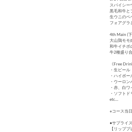
スパイシー
黒毛和牛と
生ウニのペペ
フォアグラと
4th Main
大山鶏モモ
和牛イチボの
牛2種盛り合わ
《Free Dri
・生ビール
・ハイボー
・ウーロン
・赤、白ワ
・ソフトド
etc…
※コース当
●サプライ
【リッププ