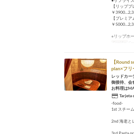
●サプライ
【リッププ
￥3900…2,
【プレミア
￥5000…2,
※リップホ
Comidas
Ce
【Round
plan×
レッドカー
御接待、会
お料理はM
Tarjeta
-food-
1st ス
2nd 海老
3rd Pasta