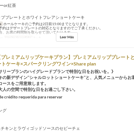
ヒーor紅茶
t リッププレートとホワイトフレアショートケーキ
a
ホールケーキのご予約は2日前15:00までとなります。
予約はデザートプレートの対応となりますのでご了承ください。
合、お席の時間制を取らせて頂いております。
Leer Más
na
Límite de pedido
2 ~ 8
》【プレミアムリップケーキプラン】プレミアムリッププレート
トケーキ×スパークリングワイン×Share plan
サリープランのハイグレードプランで特別な日をお祝いを。》
キの新デザイン‘’シャルロットショートケーキ‘’と、人気メニューからお
コースをご用意致します。
大人の空間で特別な日をお過ごし下さい。
 de crédito requerida para reservar
ング
チームチキンとラヴィゴッドソースのセビーチェ