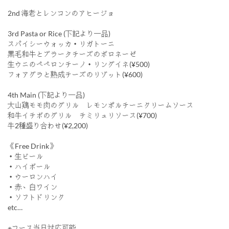
2nd 海老とレンコンのアヒージョ
3rd Pasta or Rice (下記より一品)
スパイシーウォッカ・リガトーニ
黒毛和牛とブラータチーズのボロネーゼ
生ウニのペペロンチーノ・リングイネ(¥500)
フォアグラと熟成チーズのリゾット(¥600)
4th Main (下記より一品)
大山鶏モモ肉のグリル レモンポルチーニクリームソース
和牛イチボのグリル チミリュリソース(¥700)
牛2種盛り合わせ(¥2,200)
《Free Drink》
・生ビール
・ハイボール
・ウーロンハイ
・赤、白ワイン
・ソフトドリンク
etc…
※コース当日対応可能