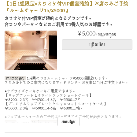
【1日1組限定×カラオケ付VIP個室確約】お席のみご予約
『ルームチャージ1h/¥5000』
カラオケ付VIP個室が確約となるプランです。
合コンやパーティなどのご利用で1番人気のお部屋です。
¥ 5,000
(ពន្ធរួមបញ្ចូល)
ជ្រើសរើស
ការបោះពុម្ពល្អ
1時間につきルームチャージ¥5000頂戴致します。
アラカルトでのご案内になります。ドリンク、お食事は当日ご注文下さい。
●サプライズケーキケーキご用意できます。
【リッププレートとホワイトフレアショートケーキ】
￥3900…2,3名 ￥4700…4-6名 ￥5500…7名-
【プレミアムリッププレートとシャルロットショートケーキ】
￥5000…2,3名 ￥5900…4-6名 ￥6800…7名-
※リップホールケーキのご予約は2日前までのご予約が必要となります。
អានបន្ថែម
អាហារ
អាហារឡ
ដែនកំណត់ការបញ្ជាទិញ
4 ~ 10