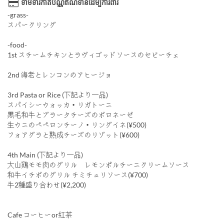
ទាមទារកាត់ប័ណ្ណឥណទានដើម្បីការពារ
‐grass-
スパークリング
-food-
1st スチームチキンとラヴィゴッドソースのセビーチェ
2nd 海老とレンコンのアヒージョ
3rd Pasta or Rice (下記より一品)
スパイシーウォッカ・リガトーニ
黒毛和牛とブラータチーズのボロネーゼ
生ウニのペペロンチーノ・リングイネ(¥500)
フォアグラと熟成チーズのリゾット(¥600)
4th Main (下記より一品)
大山鶏モモ肉のグリル レモンポルチーニクリームソース
和牛イチボのグリル チミチュリソース(¥700)
牛2種盛り合わせ(¥2,200)
Cafe コーヒーor紅茶