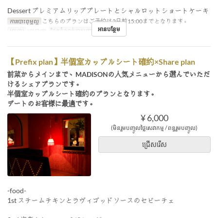
Dessert プレミアムリッププレートとシャルロットショートケーキ
ការបោះពុម្ពល្អ
こちらのプランはご予約は2日前15:00までとなります。
អានបន្ថែម
អាហារ
អាហារឡ
ដែនកំណត់ការបញ្ជាទិញ
2 ~ 8
【Prefix plan】半個室カップルシート確約×Share plan
前菜からメインまで、MADISONの人気メニューから選んでいただ
けるシェアプランです。
半個室カップルシート確約のプランとなります。
デートのお客様に最適です。
¥ 6,000
(មិនរួមបញ្ចូលថ្លៃសេវាកម្ម / ពន្ធរួមបញ្ចូល)
ជ្រើសរើស
-food-
1st スチームチキンとラヴィゴッドソースのセビーチェ