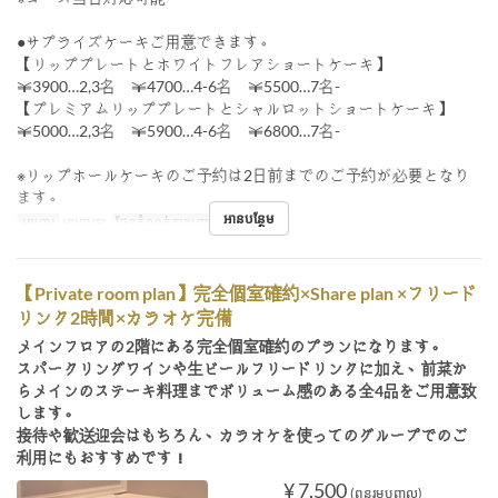
●サプライズケーキご用意できます。
【リッププレートとホワイトフレアショートケーキ】
￥3900…2,3名 ￥4700…4-6名 ￥5500…7名-
【プレミアムリッププレートとシャルロットショートケーキ】
￥5000…2,3名 ￥5900…4-6名 ￥6800…7名-
※リップホールケーキのご予約は2日前までのご予約が必要となり
ます。
អានបន្ថែម
អាហារ
អាហារឡ
ដែនកំណត់ការបញ្ជាទិញ
4 ~ 6
【Private room plan】完全個室確約×Share plan ×フリード
リンク2時間×カラオケ完備
メインフロアの2階にある完全個室確約のプランになります。
スパークリングワインや生ビールフリードリンクに加え、前菜か
らメインのステーキ料理までボリューム感のある全4品をご用意致
します。
接待や歓送迎会はもちろん、カラオケを使ってのグループでのご
利用にもおすすめです！
¥ 7,500
(ពន្ធរួមបញ្ចូល)