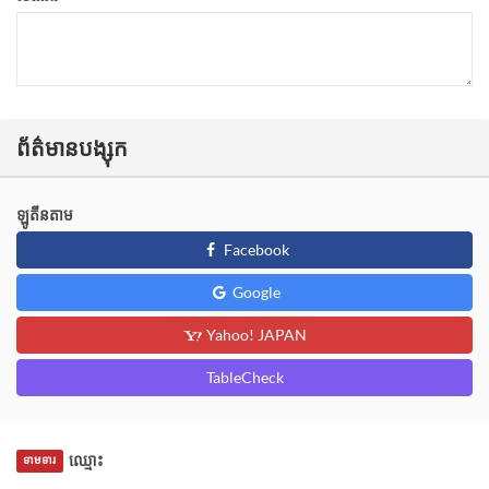
ព័ត៌មានបង្សុក
ឡូតីនតាម
Facebook
Google
Yahoo! JAPAN
TableCheck
ឈ្មោះ
ទាមទារ