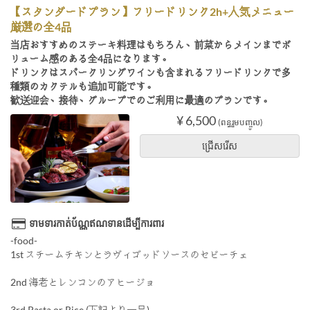
【スタンダードプラン】フリードリンク2h+人気メニュー
厳選の全4品
当店おすすめのステーキ料理はもちろん、前菜からメインまでボ
リューム感のある全4品になります。
ドリンクはスパークリングワインも含まれるフリードリンクで多
種類のカクテルも追加可能です。
歓送迎会、接待、グループでのご利用に最適のプランです。
¥ 6,500
(ពន្ធរួមបញ្ចូល)
ជ្រើសរើស
ទាមទារកាត់ប័ណ្ណឥណទានដើម្បីការពារ
-food-
1st スチームチキンとラヴィゴッドソースのセビーチェ
2nd 海老とレンコンのアヒージョ
3rd Pasta or Rice (下記より一品)