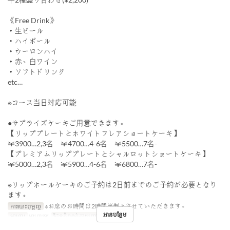
《Free Drink》
・生ビール
・ハイボール
・ウーロンハイ
・赤、白ワイン
・ソフトドリンク
etc…
※コース当日対応可能
●サプライズケーキご用意できます。
【リッププレートとホワイトフレアショートケーキ】
￥3900…2,3名 ￥4700…4-6名 ￥5500…7名-
【プレミアムリッププレートとシャルロットショートケーキ】
￥5000…2,3名 ￥5900…4-6名 ￥6800…7名-
※リップホールケーキのご予約は2日前までのご予約が必要となり
ます。
ការបោះពុម្ពល្អ
※お席のお時間は2時間半制とさせていただきます。
អានបន្ថែម
អាហារ
អាហារឡ
ដែនកំណត់ការបញ្ជាទិញ
4 ~ 10