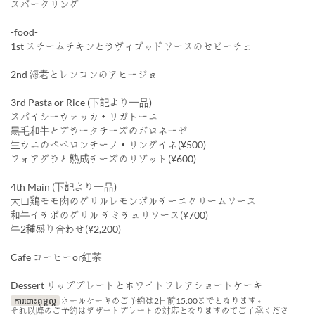
スパークリング
-food-
1st スチームチキンとラヴィゴッドソースのセビーチェ
2nd 海老とレンコンのアヒージョ
3rd Pasta or Rice (下記より一品)
スパイシーウォッカ・リガトーニ
黒毛和牛とブラータチーズのボロネーゼ
生ウニのペペロンチーノ・リングイネ(¥500)
フォアグラと熟成チーズのリゾット(¥600)
4th Main (下記より一品)
大山鶏モモ肉のグリルレモンポルチーニクリームソース
和牛イチボのグリル チミチュリソース(¥700)
牛2種盛り合わせ(¥2,200)
Cafe コーヒーor紅茶
Dessert リッププレートとホワイトフレアショートケーキ
ការបោះពុម្ពល្អ
ホールケーキのご予約は2日前15:00までとなります。
それ以降のご予約はデザートプレートの対応となりますのでご了承くださ