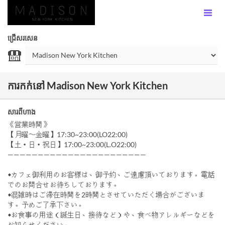
ជ្រើសរសេន
ការកក់នៅ Madison New York Kitchen
សារពីហាង
《営業時間》
【月曜〜金曜】17:30~23:00(LO22:00)
【土・日・祝日】17:00~23:00(L.O22:00)
———————————————————————
◆カフェ御利用のお客様は、御予約、ご遠慮頂いております。電話
でのお問合せお待ちしております。
◆混雑時はご滞在時間を2時間とさせていただく場合がございま
す。予めご了承下さい。
◆お食事の用途（誕生日、接待など）や、食べ物アレルギーなどを
お知らせください。