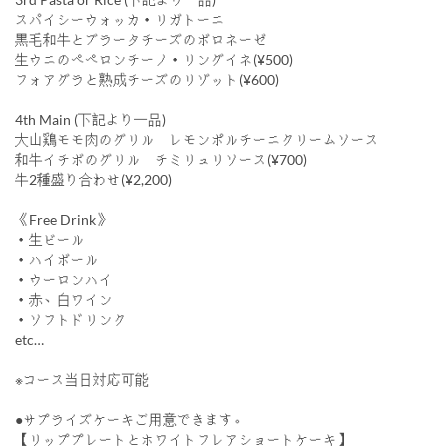
スパイシーウォッカ・リガトーニ
黒毛和牛とブラータチーズのボロネーゼ
生ウニのペペロンチーノ・リングイネ(¥500)
フォアグラと熟成チーズのリゾット(¥600)
4th Main (下記より一品)
大山鶏モモ肉のグリル レモンポルチーニクリームソース
和牛イチボのグリル チミリュリソース(¥700)
牛2種盛り合わせ(¥2,200)
《Free Drink》
・生ビール
・ハイボール
・ウーロンハイ
・赤、白ワイン
・ソフトドリンク
etc…
※コース当日対応可能
●サプライズケーキご用意できます。
【リッププレートとホワイトフレアショートケーキ】