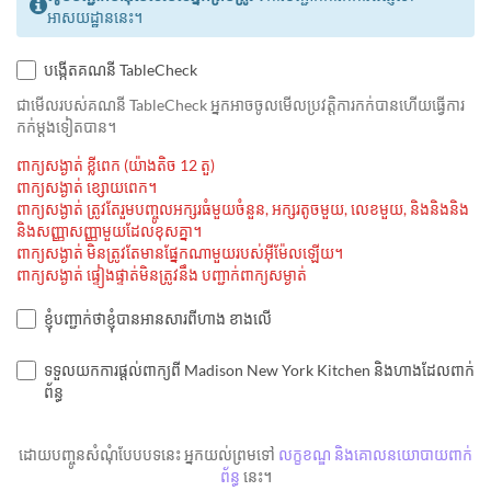
អាសយដ្ឋាននេះ។
បង្កើតគណនី TableCheck
ជាមេីលរបស់គណនី TableCheck អ្នកអាចចូលមើលប្រវត្តិការកក់បានហើយធ្វើការ
កក់ម្ដងទៀតបាន។
ពាក្យសង្ងាត់ ខ្លីពេក (យ៉ាងតិច 12 តួ)
ពាក្យសង្ងាត់ ខ្សោយពេក។
ពាក្យសង្ងាត់ ត្រូវតែរួមបញ្ចូលអក្សរធំមួយចំនួន, អក្សរតូចមួយ, លេខមួយ, និងនិងនិង
និងសញ្ញាសញ្ញាមួយដែលខុសគ្នា។
ពាក្យសង្ងាត់ មិនត្រូវតែមានផ្នែកណាមួយរបស់អ៊ីម៉ែលឡើយ។
ពាក្យសង្ងាត់ ផ្ទៀងផ្ទាត់មិនត្រូវនឹង បញ្ជាក់ពាក្យសម្ងាត់
ខ្ញុំបញ្ជាក់ថាខ្ញុំបានអានសារពីហាង ខាងលើ
ទទួលយកការផ្តល់ពាក្យពី Madison New York Kitchen និងហាងដែលពាក់
ព័ន្ធ
ដោយបញ្ចូនសំណុំបែបបទនេះ អ្នកយល់ព្រមទៅ
លក្ខខណ្ឌ និងគោលនយោបាយពាក់
ព័ន្ធ
នេះ។