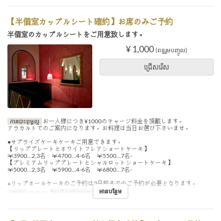
【半個室カップルシート確約】お席のみご予約
半個室のカップルシートをご用意致します。
¥ 1,000
(ពន្ធរួមបញ្ចូល)
ជ្រើសរើស
ការបោះពុម្ពល្អ
お一人様につき¥1000のチャージ料金を頂戴します。
アラカルトでのご案内になります。お料理は当日お選び下さいませ。
●サプライズケーキケーキご用意できます。
【リッププレートとホワイトフレアショートケーキ】
￥3900…2,3名 ￥4700…4-6名 ￥5500…7名-
【プレミアムリッププレートとシャルロットショートケーキ】
￥5000…2,3名 ￥5900…4-6名 ￥6800…7名-
※リップホールケーキのご予約は2日前までのご予約が必要となります。
អានបន្ថែម
អាហារ
អាហារឡ
ដែនកំណត់ការបញ្ជាទិញ
2 ~ 2