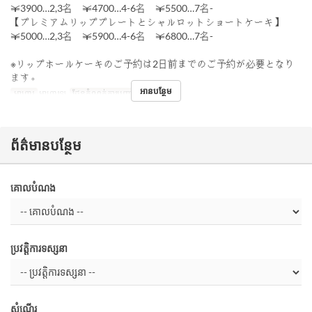
￥3900…2,3名 ￥4700…4-6名 ￥5500…7名-
【プレミアムリッププレートとシャルロットショートケーキ】
￥5000…2,3名 ￥5900…4-6名 ￥6800…7名-
※リップホールケーキのご予約は2日前までのご予約が必要となり
ます。
អានបន្ថែម
អាហារ
អាហារឡ
ដែនកំណត់ការបញ្ជាទិញ
4 ~
ព័ត៌មានបន្ថែម
គោលបំណង
ប្រវត្តិការទស្សនា
សំណើរ