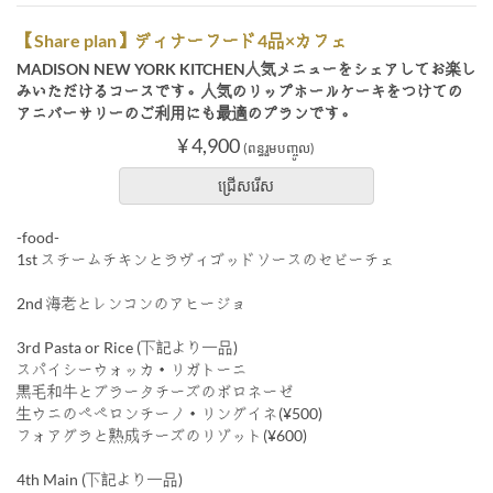
【Share plan】ディナーフード4品×カフェ
MADISON NEW YORK KITCHEN人気メニューをシェアしてお楽し
みいただけるコースです。人気のリップホールケーキをつけての
アニバーサリーのご利用にも最適のプランです。
¥ 4,900
(ពន្ធរួមបញ្ចូល)
ជ្រើសរើស
-food-
1st スチームチキンとラヴィゴッドソースのセビーチェ
2nd 海老とレンコンのアヒージョ
3rd Pasta or Rice (下記より一品)
スパイシーウォッカ・リガトーニ
黒毛和牛とブラータチーズのボロネーゼ
生ウニのペペロンチーノ・リングイネ(¥500)
フォアグラと熟成チーズのリゾット(¥600)
4th Main (下記より一品)