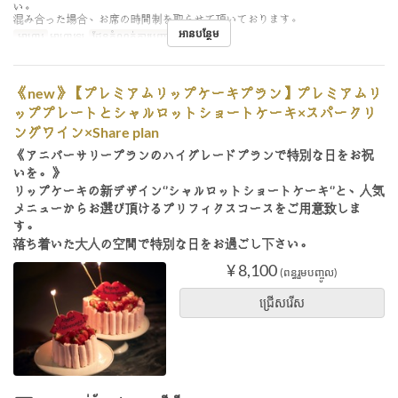
い。
混み合った場合、お席の時間制を取らせて頂いております。
អានបន្ថែម
អាហារ
អាហារឡ
ដែនកំណត់ការបញ្ជាទិញ
2 ~ 8
《new》【プレミアムリップケーキプラン】プレミアムリ
ッププレートとシャルロットショートケーキ×スパークリ
ングワイン×Share plan
《アニバーサリープランのハイグレードプランで特別な日をお祝
いを。》
リップケーキの新デザイン‘’シャルロットショートケーキ‘’と、人気
メニューからお選び頂けるプリフィクスコースをご用意致しま
す。
落ち着いた大人の空間で特別な日をお過ごし下さい。
¥ 8,100
(ពន្ធរួមបញ្ចូល)
ជ្រើសរើស