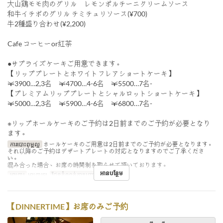
大山鶏モモ肉のグリル レモンポルチーニクリームソース
和牛イチボのグリル チミチュリソース(¥700)
牛2種盛り合わせ(¥2,200)
Cafe コーヒーor紅茶
●サプライズケーキご用意できます。
【リッププレートとホワイトフレアショートケーキ】
￥3900…2,3名 ￥4700…4-6名 ￥5500…7名-
【プレミアムリッププレートとシャルロットショートケーキ】
￥5000…2,3名 ￥5900…4-6名 ￥6800…7名-
※リップホールケーキのご予約は2日前までのご予約が必要となり
ます。
ការបោះពុម្ពល្អ
ホールケーキのご用意は2日前までのご予約が必要となります。
それ以降のご予約はデザートプレートの対応となりますのでご了承くださ
い。
混み合った場合、お席の時間制を取らせて頂いております。
អានបន្ថែម
អាហារ
អាហារឡ
ដែនកំណត់ការបញ្ជាទិញ
2 ~ 8
【DINNERTIME】お席のみご予約