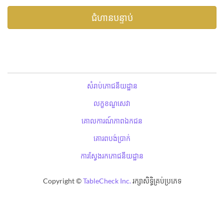
សំរាប់ភោជនីយដ្ឋាន
លក្ខខណ្ឌសេវា
គោលការណ៍ភាពឯកជន
គោរពបង់ប្រាក់
ការស្វែងរកភោជនីយដ្ឋាន
Copyright ©
TableCheck Inc.
រក្សាសិទ្ធិគ្រប់ប្រភេទ