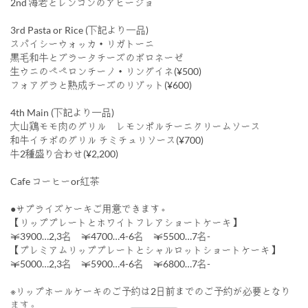
2nd 海老とレンコンのアヒージョ
3rd Pasta or Rice (下記より一品)
スパイシーウォッカ・リガトーニ
黒毛和牛とブラータチーズのボロネーゼ
生ウニのペペロンチーノ・リングイネ(¥500)
フォアグラと熟成チーズのリゾット(¥600)
4th Main (下記より一品)
大山鶏モモ肉のグリル レモンポルチーニクリームソース
和牛イチボのグリル チミチュリソース(¥700)
牛2種盛り合わせ(¥2,200)
Cafe コーヒーor紅茶
●サプライズケーキご用意できます。
【リッププレートとホワイトフレアショートケーキ】
￥3900…2,3名 ￥4700…4-6名 ￥5500…7名-
【プレミアムリッププレートとシャルロットショートケーキ】
￥5000…2,3名 ￥5900…4-6名 ￥6800…7名-
※リップホールケーキのご予約は2日前までのご予約が必要となり
ます。