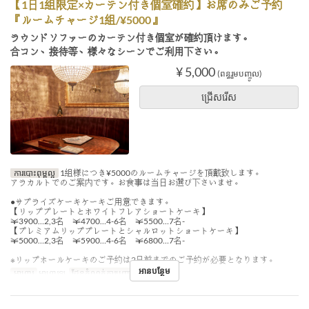
【1日1組限定×カーテン付き個室確約】お席のみご予約
『ルームチャージ1組/¥5000』
ラウンドソファーのカーテン付き個室が確約頂けます。
合コン、接待等、様々なシーンでご利用下さい。
¥ 5,000
(ពន្ធរួមបញ្ចូល)
ជ្រើសរើស
ការបោះពុម្ពល្អ
1組様につき¥5000のルームチャージを頂戴致します。
アラカルトでのご案内です。お食事は当日お選び下さいませ。
●サプライズケーキケーキご用意できます。
【リッププレートとホワイトフレアショートケーキ】
￥3900…2,3名 ￥4700…4-6名 ￥5500…7名-
【プレミアムリッププレートとシャルロットショートケーキ】
￥5000…2,3名 ￥5900…4-6名 ￥6800…7名-
※リップホールケーキのご予約は2日前までのご予約が必要となります。
អានបន្ថែម
អាហារ
អាហារឡ
ដែនកំណត់ការបញ្ជាទិញ
4 ~ 6