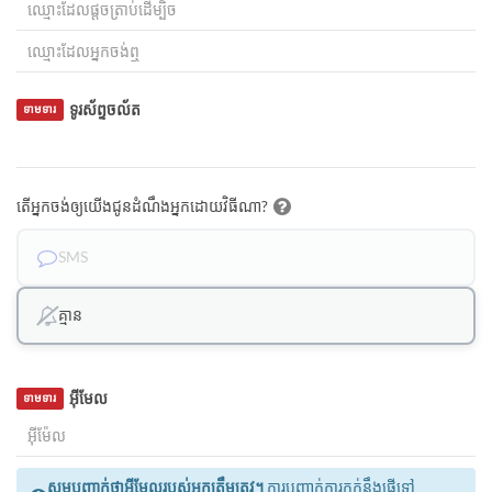
ទូរស័ព្ទចល័ត
ទាមទារ
តើអ្នកចង់ឲ្យយើងជូនដំណឹងអ្នកដោយវិធីណា?
SMS
គ្មាន
អ៊ីមែល
ទាមទារ
សូមបញ្ជាក់ថាអ៊ីមែលរបស់អ្នកត្រឹមត្រូវ។
ការបញ្ជាក់ការកក់នឹងផ្ញើទៅ