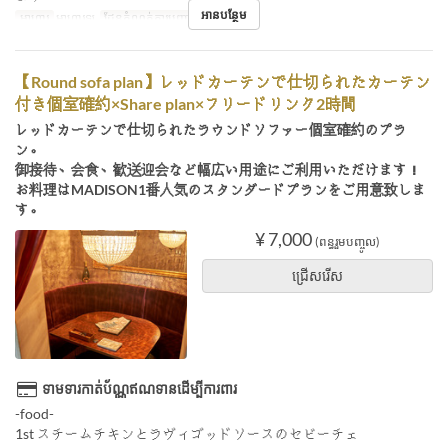
អានបន្ថែម
អាហារ
អាហារឡ
ដែនកំណត់ការបញ្ជាទិញ
2 ~ 2
【Round sofa plan】レッドカーテンで仕切られたカーテン
付き個室確約×Share plan×フリードリンク2時間
レッドカーテンで仕切られたラウンドソファー個室確約のプラ
ン。
御接待、会食、歓送迎会など幅広い用途にご利用いただけます！
お料理はMADISON1番人気のスタンダードプランをご用意致しま
す。
¥ 7,000
(ពន្ធរួមបញ្ចូល)
ជ្រើសរើស
ទាមទារកាត់ប័ណ្ណឥណទានដើម្បីការពារ
-food-
1st スチームチキンとラヴィゴッドソースのセビーチェ