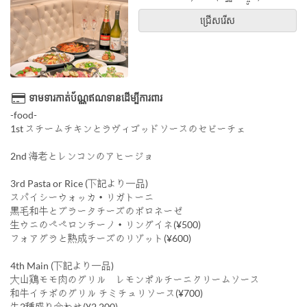
ជ្រើសរើស
ទាមទារកាត់ប័ណ្ណឥណទានដើម្បីការពារ
-food-
1st スチームチキンとラヴィゴッドソースのセビーチェ
2nd 海老とレンコンのアヒージョ
3rd Pasta or Rice (下記より一品)
スパイシーウォッカ・リガトーニ
黒毛和牛とブラータチーズのボロネーゼ
生ウニのペペロンチーノ・リングイネ(¥500)
フォアグラと熟成チーズのリゾット(¥600)
4th Main (下記より一品)
大山鶏モモ肉のグリル レモンポルチーニクリームソース
和牛イチボのグリル チミチュリソース(¥700)
牛2種盛り合わせ(¥2,200)