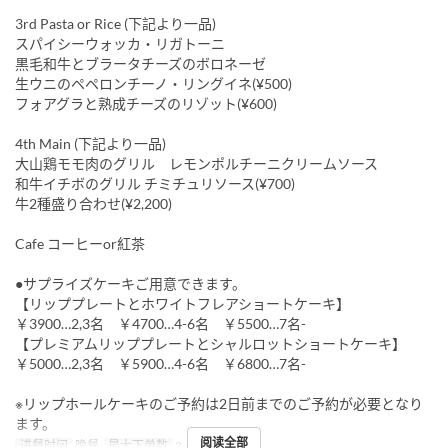
3rd Pasta or Rice (下記より一品)
スパイシーウォッカ・リガトーニ
黒毛和牛とブラータチーズのボロネーゼ
生ウニのペペロンチーノ・リングイネ(¥500)
フォアグラと熟成チーズのリゾット(¥600)
4th Main (下記より一品)
大山鶏モモ肉のグリル レモンポルチーニクリームソース
和牛イチボのグリル チミチュリソース(¥700)
牛2種盛り合わせ(¥2,200)
Cafe コーヒーor紅茶
●サプライズケーキご用意できます。
【リッププレートとホワイトフレアショートケーキ】
￥3900…2,3名 ￥4700…4-6名 ￥5500…7名-
【プレミアムリッププレートとシャルロットショートケーキ】
￥5000…2,3名 ￥5900…4-6名 ￥6800…7名-
※リップホールケーキのご予約は2日前までのご予約が必要となり
ます。
阅读全部
进餐时间
晚餐
最大下单数
2 ~ 2