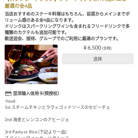
厳選の全4品
当店おすすめのステーキ料理はもちろん、前菜からメインまでボ
リューム感のある全4品になります。
ドリンクはスパークリングワインも含まれるフリードリンクで多
種類のカクテルも追加可能です。
歓送迎会、接待、グループでのご利用に最適のプランです。
¥ 6,500
(含税)
选择
您须输入信用卡(预授权）
-food-
1st スチームチキンとラヴィゴッドソースのセビーチェ
2nd 海老とレンコンのアヒージョ
3rd Pasta or Rice (下記より一品)
スパイシーウォッカ・リガトーニ