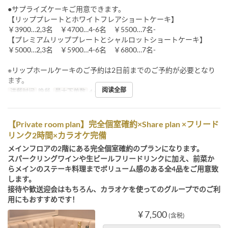
●サプライズケーキご用意できます。
【リッププレートとホワイトフレアショートケーキ】
￥3900…2,3名 ￥4700…4-6名 ￥5500…7名-
【プレミアムリッププレートとシャルロットショートケーキ】
￥5000…2,3名 ￥5900…4-6名 ￥6800…7名-
※リップホールケーキのご予約は2日前までのご予約が必要となり
ます。
阅读全部
进餐时间
晚餐
最大下单数
4 ~ 6
【Private room plan】完全個室確約×Share plan ×フリード
リンク2時間×カラオケ完備
メインフロアの2階にある完全個室確約のプランになります。
スパークリングワインや生ビールフリードリンクに加え、前菜か
らメインのステーキ料理までボリューム感のある全4品をご用意致
します。
接待や歓送迎会はもちろん、カラオケを使ってのグループでのご利
用にもおすすめです！
¥ 7,500
(含税)