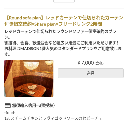
【Round sofa plan】レッドカーテンで仕切られたカーテン
付き個室確約×Share plan×フリードリンク2時間
レッドカーテンで仕切られたラウンドソファー個室確約のプラ
ン。
御接待、会食、歓送迎会など幅広い用途にご利用いただけます！
お料理はMADISON1番人気のスタンダードプランをご用意致しま
す。
¥ 7,000
(含税)
选择
您须输入信用卡(预授权）
-food-
1st スチームチキンとラヴィゴッドソースのセビーチェ