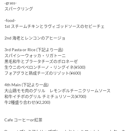
‐grass-
スパークリング
-food-
1st スチームチキンとラヴィゴッドソースのセビーチェ
2nd 海老とレンコンのアヒージョ
3rd Pasta or Rice (下記より一品)
スパイシーウォッカ・リガトーニ
黒毛和牛とブラータチーズのボロネーゼ
生ウニのペペロンチーノ・リングイネ(¥500)
フォアグラと熟成チーズのリゾット(¥600)
4th Main (下記より一品)
大山鶏モモ肉のグリル レモンポルチーニクリームソース
和牛イチボのグリル チミチュリソース(¥700)
牛2種盛り合わせ(¥2,200)
Cafe コーヒーor紅茶