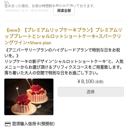
い。
混み合った場合、お席の時間制を取らせて頂いております。
阅读全部
进餐时间
晚餐
最大下单数
2 ~ 8
《new》【プレミアムリップケーキプラン】プレミアムリ
ッププレートとシャルロットショートケーキ×スパークリ
ングワイン×Share plan
《アニバーサリープランのハイグレードプランで特別な日をお祝
いを。》
リップケーキの新デザイン‘’シャルロットショートケーキ‘’と、人気
メニューからお選び頂けるプリフィクスコースをご用意致します。
落ち着いた大人の空間で特別な日をお過ごし下さい。
¥ 8,100
(含税)
选择
您须输入信用卡(预授权）