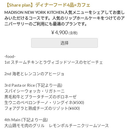
【Share plan】ディナーフード4品×カフェ
MADISON NEW YORK KITCHEN人気メニューをシェアしてお楽し
みいただけるコースです。人気のリップホールケーキをつけてのア
ニバーサリーのご利用にも最適のプランです。
¥ 4,900
(含税)
选择
-food-
1st スチームチキンとラヴィゴッドソースのセビーチェ
2nd 海老とレンコンのアヒージョ
3rd Pasta or Rice (下記より一品)
スパイシーウォッカ・リガトーニ
黒毛和牛とブラータチーズのボロネーゼ
生ウニのペペロンチーノ・リングイネ(¥500)
フォアグラと熟成チーズのリゾット(¥600)
4th Main (下記より一品)
大山鶏モモ肉のグリル レモンポルチーニクリームソース