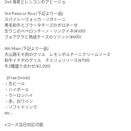
2nd 海老とレンコンのアヒージョ
3rd Pasta or Rice (下記より一品)
スパイシーウォッカ・リガトーニ
黒毛和牛とブラータチーズのボロネーゼ
生ウニのペペロンチーノ・リングイネ(¥500)
フォアグラと熟成チーズのリゾット(¥600)
4th Main (下記より一品)
大山鶏モモ肉のグリル レモンポルチーニクリームソース
和牛イチボのグリル チミリュリソース(¥700)
牛2種盛り合わせ(¥2,200)
《Free Drink》
・生ビール
・ハイボール
・ウーロンハイ
・赤、白ワイン
・ソフトドリンク
etc…
※コース当日対応可能