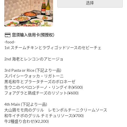
选择
您须输入信用卡(预授权）
-food-
1st スチームチキンとラヴィゴッドソースのセビーチェ
2nd 海老とレンコンのアヒージョ
3rd Pasta or Rice (下記より一品)
スパイシーウォッカ・リガトーニ
黒毛和牛とブラータチーズのボロネーゼ
生ウニのペペロンチーノ・リングイネ(¥500)
フォアグラと熟成チーズのリゾット(¥600)
4th Main (下記より一品)
大山鶏モモ肉のグリル レモンポルチーニクリームソース
和牛イチボのグリル チミチュリソース(¥700)
牛2種盛り合わせ(¥2,200)