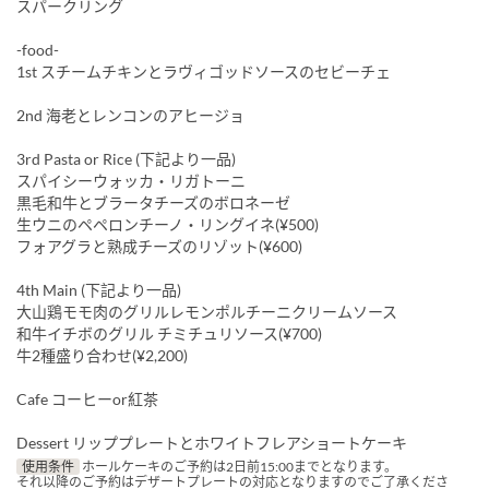
スパークリング
-food-
1st スチームチキンとラヴィゴッドソースのセビーチェ
2nd 海老とレンコンのアヒージョ
3rd Pasta or Rice (下記より一品)
スパイシーウォッカ・リガトーニ
黒毛和牛とブラータチーズのボロネーゼ
生ウニのペペロンチーノ・リングイネ(¥500)
フォアグラと熟成チーズのリゾット(¥600)
4th Main (下記より一品)
大山鶏モモ肉のグリルレモンポルチーニクリームソース
和牛イチボのグリル チミチュリソース(¥700)
牛2種盛り合わせ(¥2,200)
Cafe コーヒーor紅茶
Dessert リッププレートとホワイトフレアショートケーキ
使用条件
ホールケーキのご予約は2日前15:00までとなります。
それ以降のご予約はデザートプレートの対応となりますのでご了承くださ