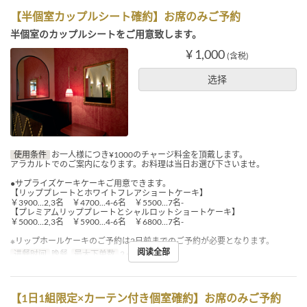
【半個室カップルシート確約】お席のみご予約
半個室のカップルシートをご用意致します。
¥ 1,000
(含税)
选择
使用条件
お一人様につき¥1000のチャージ料金を頂戴します。
アラカルトでのご案内になります。お料理は当日お選び下さいませ。
●サプライズケーキケーキご用意できます。
【リッププレートとホワイトフレアショートケーキ】
￥3900…2,3名 ￥4700…4-6名 ￥5500…7名-
【プレミアムリッププレートとシャルロットショートケーキ】
￥5000…2,3名 ￥5900…4-6名 ￥6800…7名-
※リップホールケーキのご予約は2日前までのご予約が必要となります。
阅读全部
进餐时间
晚餐
最大下单数
2 ~ 2
【1日1組限定×カーテン付き個室確約】お席のみご予約