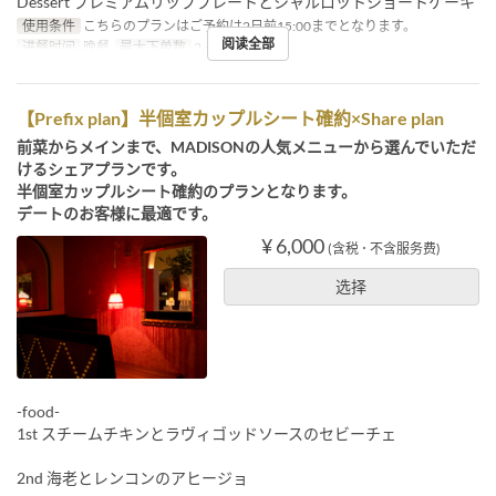
Dessert プレミアムリッププレートとシャルロットショートケーキ
使用条件
こちらのプランはご予約は2日前15:00までとなります。
阅读全部
进餐时间
晚餐
最大下单数
2 ~ 8
【Prefix plan】半個室カップルシート確約×Share plan
前菜からメインまで、MADISONの人気メニューから選んでいただ
けるシェアプランです。
半個室カップルシート確約のプランとなります。
デートのお客様に最適です。
¥ 6,000
(含税 ･ 不含服务费)
选择
-food-
1st スチームチキンとラヴィゴッドソースのセビーチェ
2nd 海老とレンコンのアヒージョ