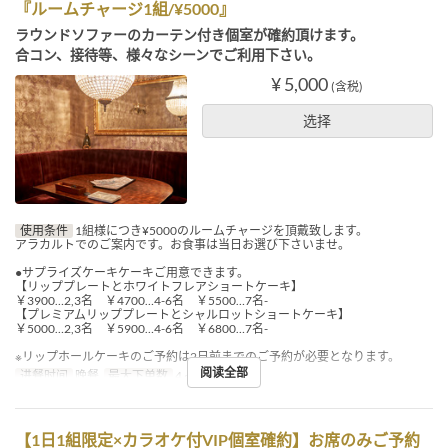
『ルームチャージ1組/¥5000』
ラウンドソファーのカーテン付き個室が確約頂けます。
合コン、接待等、様々なシーンでご利用下さい。
¥ 5,000
(含税)
选择
使用条件
1組様につき¥5000のルームチャージを頂戴致します。
アラカルトでのご案内です。お食事は当日お選び下さいませ。
●サプライズケーキケーキご用意できます。
【リッププレートとホワイトフレアショートケーキ】
￥3900…2,3名 ￥4700…4-6名 ￥5500…7名-
【プレミアムリッププレートとシャルロットショートケーキ】
￥5000…2,3名 ￥5900…4-6名 ￥6800…7名-
※リップホールケーキのご予約は2日前までのご予約が必要となります。
阅读全部
进餐时间
晚餐
最大下单数
4 ~ 6
【1日1組限定×カラオケ付VIP個室確約】お席のみご予約