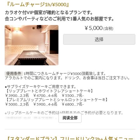
『ルームチャージ1h/¥5000』
カラオケ付VIP個室が確約となるプランです。
合コンやパーティなどのご利用で1番人気のお部屋です。
¥ 5,000
(含税)
选择
使用条件
1時間につきルームチャージ¥5000頂戴致します。
アラカルトでのご案内になります。ドリンク、お食事は当日ご注文下さい。
●サプライズケーキケーキご用意できます。
【リッププレートとホワイトフレアショートケーキ】
￥3900…2,3名 ￥4700…4-6名 ￥5500…7名-
【プレミアムリッププレートとシャルロットショートケーキ】
￥5000…2,3名 ￥5900…4-6名 ￥6800…7名-
※リップホールケーキのご予約は2日前までのご予約が必要となります。
阅读全部
进餐时间
晚餐
最大下单数
4 ~ 10
【スタンダードプラン】フリードリンク2h+人気メニュー