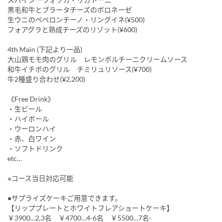
黒毛和牛とブラータチーズのボロネーゼ
生ウニのペペロンチーノ・リングイネ(¥500)
フォアグラと熟成チーズのリゾット(¥600)
4th Main (下記より一品)
大山鶏モモ肉のグリル レモンポルチーニクリームソース
和牛イチボのグリル チミリュリソース(¥700)
牛2種盛り合わせ(¥2,200)
《Free Drink》
・生ビール
・ハイボール
・ウーロンハイ
・赤、白ワイン
・ソフトドリンク
etc…
※コース当日対応可能
●サプライズケーキご用意できます。
【リッププレートとホワイトフレアショートケーキ】
￥3900…2,3名 ￥4700…4-6名 ￥5500…7名-