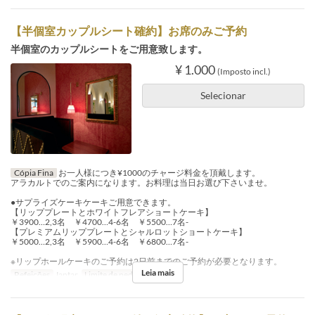
【半個室カップルシート確約】お席のみご予約
半個室のカップルシートをご用意致します。
¥ 1.000
(Imposto incl.)
Selecionar
Cópia Fina
お一人様につき¥1000のチャージ料金を頂戴します。
アラカルトでのご案内になります。お料理は当日お選び下さいませ。
●サプライズケーキケーキご用意できます。
【リッププレートとホワイトフレアショートケーキ】
￥3900…2,3名 ￥4700…4-6名 ￥5500…7名-
【プレミアムリッププレートとシャルロットショートケーキ】
￥5000…2,3名 ￥5900…4-6名 ￥6800…7名-
※リップホールケーキのご予約は2日前までのご予約が必要となります。
Leia mais
Refeições
Jantar
Limite de pedido
2 ~ 2