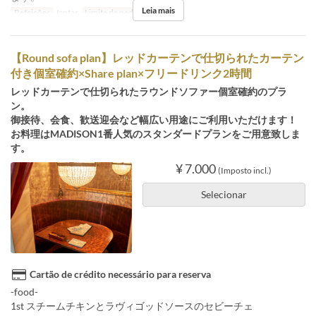
Leia mais
Refeições
Jantar
Limite de pedido
2 ~ 2
【Round sofa plan】レッドカーテンで仕切られたカーテン
付き個室確約×Share plan×フリードリンク2時間
レッドカーテンで仕切られたラウンドソファー個室確約のプラ
ン。
御接待、会食、歓送迎会など幅広い用途にご利用いただけます！
お料理はMADISON1番人気のスタンダードプランをご用意致しま
す。
¥ 7.000
(Imposto incl.)
Selecionar
Cartão de crédito necessário para reserva
-food-
1st スチームチキンとラヴィゴッドソースのセビーチェ