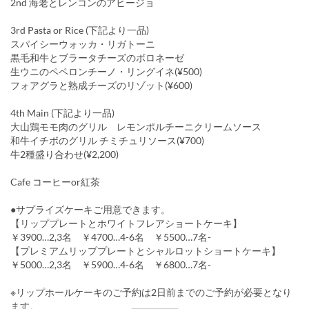
2nd 海老とレンコンのアヒージョ
3rd Pasta or Rice (下記より一品)
スパイシーウォッカ・リガトーニ
黒毛和牛とブラータチーズのボロネーゼ
生ウニのペペロンチーノ・リングイネ(¥500)
フォアグラと熟成チーズのリゾット(¥600)
4th Main (下記より一品)
大山鶏モモ肉のグリル レモンポルチーニクリームソース
和牛イチボのグリル チミチュリソース(¥700)
牛2種盛り合わせ(¥2,200)
Cafe コーヒーor紅茶
●サプライズケーキご用意できます。
【リッププレートとホワイトフレアショートケーキ】
￥3900…2,3名 ￥4700…4-6名 ￥5500…7名-
【プレミアムリッププレートとシャルロットショートケーキ】
￥5000…2,3名 ￥5900…4-6名 ￥6800…7名-
※リップホールケーキのご予約は2日前までのご予約が必要となり
ます。