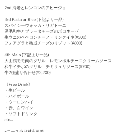
2nd 海老とレンコンのアヒージョ
3rd Pasta or Rice (下記より一品)
スパイシーウォッカ・リガトーニ
黒毛和牛とブラータチーズのボロネーゼ
生ウニのペペロンチーノ・リングイネ(¥500)
フォアグラと熟成チーズのリゾット(¥600)
4th Main (下記より一品)
大山鶏モモ肉のグリル レモンポルチーニクリームソース
和牛イチボのグリル チミリュリソース(¥700)
牛2種盛り合わせ(¥2,200)
《Free Drink》
・生ビール
・ハイボール
・ウーロンハイ
・赤、白ワイン
・ソフトドリンク
etc…
※コース当日対応可能