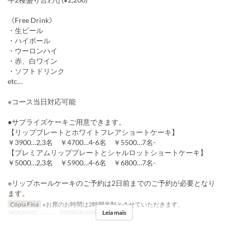
《Free Drink》
・生ビール
・ハイボール
・ウーロンハイ
・赤、白ワイン
・ソフトドリンク
etc…
※コース当日対応可能
●サプライズケーキご用意できます。
【リッププレートとホワイトフレアショートケーキ】
￥3900…2,3名 ￥4700…4-6名 ￥5500…7名-
【プレミアムリッププレートとシャルロットショートケーキ】
￥5000…2,3名 ￥5900…4-6名 ￥6800…7名-
※リップホールケーキのご予約は2日前までのご予約が必要となり
ます。
Cópia Fina
※お席のお時間は2時間半制とさせていただきます。
Leia mais
Refeições
Jantar
Limite de pedido
4 ~ 10