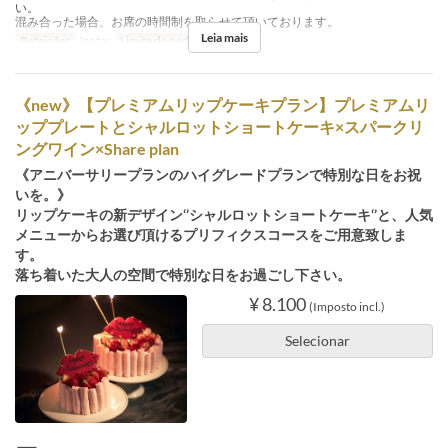
い。
混み合った場合、お席の時間制を取らせて頂いております。
Leia mais
Refeições
Jantar
Limite de pedido
2 ~ 8
《new》【プレミアムリップケーキプラン】プレミアムリ
ッププレートとシャルロットショートケーキ×スパークリ
ングワイン×Share plan
《アニバーサリープランのハイグレードプランで特別な日をお祝
いを。》
リップケーキの新デザイン‘’シャルロットショートケーキ‘’と、人気
メニューからお選び頂けるプリフィクスコースをご用意致しま
す。
落ち着いた大人の空間で特別な日をお過ごし下さい。
¥ 8.100
(Imposto incl.)
Selecionar