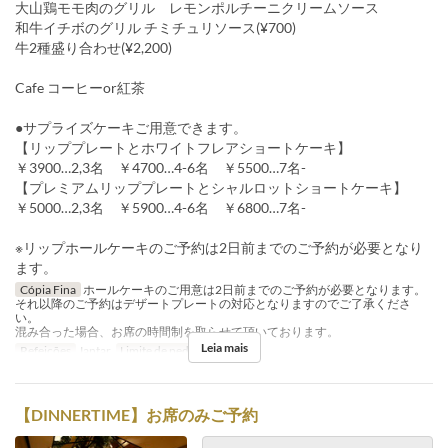
大山鶏モモ肉のグリル レモンポルチーニクリームソース
和牛イチボのグリル チミチュリソース(¥700)
牛2種盛り合わせ(¥2,200)
Cafe コーヒーor紅茶
●サプライズケーキご用意できます。
【リッププレートとホワイトフレアショートケーキ】
￥3900…2,3名 ￥4700…4-6名 ￥5500…7名-
【プレミアムリッププレートとシャルロットショートケーキ】
￥5000…2,3名 ￥5900…4-6名 ￥6800…7名-
※リップホールケーキのご予約は2日前までのご予約が必要となり
ます。
Cópia Fina
ホールケーキのご用意は2日前までのご予約が必要となります。
それ以降のご予約はデザートプレートの対応となりますのでご了承くださ
い。
混み合った場合、お席の時間制を取らせて頂いております。
Leia mais
Refeições
Jantar
Limite de pedido
2 ~ 8
【DINNERTIME】お席のみご予約