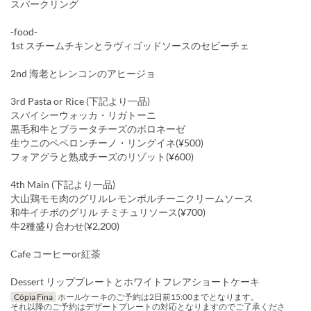
スパークリング
-food-
1st スチームチキンとラヴィゴッドソースのセビーチェ
2nd 海老とレンコンのアヒージョ
3rd Pasta or Rice (下記より一品)
スパイシーウォッカ・リガトーニ
黒毛和牛とブラータチーズのボロネーゼ
生ウニのペペロンチーノ・リングイネ(¥500)
フォアグラと熟成チーズのリゾット(¥600)
4th Main (下記より一品)
大山鶏モモ肉のグリルレモンポルチーニクリームソース
和牛イチボのグリル チミチュリソース(¥700)
牛2種盛り合わせ(¥2,200)
Cafe コーヒーor紅茶
Dessert リッププレートとホワイトフレアショートケーキ
Cópia Fina
ホールケーキのご予約は2日前15:00までとなります。
それ以降のご予約はデザートプレートの対応となりますのでご了承くださ