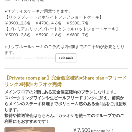
●サプライズケーキご用意できます。
【リッププレートとホワイトフレアショートケーキ】
￥3900…2,3名 ￥4700…4-6名 ￥5500…7名-
【プレミアムリッププレートとシャルロットショートケーキ】
￥5000…2,3名 ￥5900…4-6名 ￥6800…7名-
※リップホールケーキのご予約は2日前までのご予約が必要となり
ます。
Leia mais
Refeições
Jantar
Limite de pedido
4 ~ 6
【Private room plan】完全個室確約×Share plan ×フリード
リンク2時間×カラオケ完備
メインフロアの2階にある完全個室確約のプランになります。
スパークリングワインや生ビールフリードリンクに加え、前菜か
らメインのステーキ料理までボリューム感のある全4品をご用意致
します。
接待や歓送迎会はもちろん、カラオケを使ってのグループでのご
利用にもおすすめです！
¥ 7.500
(Imposto incl.)