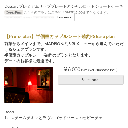
Dessert プレミアムリッププレートとシャルロットショートケーキ
Cópia Fina
こちらのプランはご予約は2日前15:00までとなります。
Leia mais
Refeições
Jantar
Limite de pedido
2 ~ 8
【Prefix plan】半個室カップルシート確約×Share plan
前菜からメインまで、MADISONの人気メニューから選んでいただ
けるシェアプランです。
半個室カップルシート確約のプランとなります。
デートのお客様に最適です。
¥ 6.000
(Svc excl. / imposto incl.)
Selecionar
-food-
1st スチームチキンとラヴィゴッドソースのセビーチェ