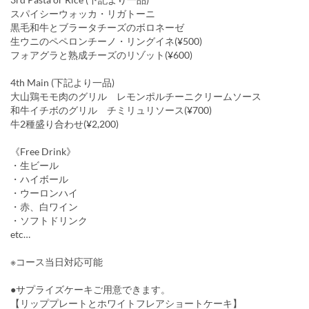
スパイシーウォッカ・リガトーニ
黒毛和牛とブラータチーズのボロネーゼ
生ウニのペペロンチーノ・リングイネ(¥500)
フォアグラと熟成チーズのリゾット(¥600)
4th Main (下記より一品)
大山鶏モモ肉のグリル レモンポルチーニクリームソース
和牛イチボのグリル チミリュリソース(¥700)
牛2種盛り合わせ(¥2,200)
《Free Drink》
・生ビール
・ハイボール
・ウーロンハイ
・赤、白ワイン
・ソフトドリンク
etc…
※コース当日対応可能
●サプライズケーキご用意できます。
【リッププレートとホワイトフレアショートケーキ】