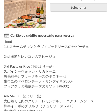
Selecionar
Cartão de crédito necessário para reserva
-food-
1st スチームチキンとラヴィゴッドソースのセビーチェ
2nd 海老とレンコンのアヒージョ
3rd Pasta or Rice (下記より一品)
スパイシーウォッカ・リガトーニ
黒毛和牛とブラータチーズのボロネーゼ
生ウニのペペロンチーノ・リングイネ(¥500)
フォアグラと熟成チーズのリゾット(¥600)
4th Main (下記より一品)
大山鶏モモ肉のグリル レモンポルチーニクリームソース
和牛イチボのグリル チミチュリソース(¥700)
牛2種盛り合わせ(¥2,200)