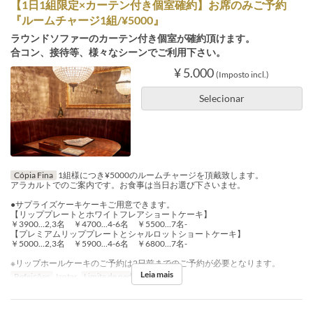
【1日1組限定×カーテン付き個室確約】お席のみご予約
『ルームチャージ1組/¥5000』
ラウンドソファーのカーテン付き個室が確約頂けます。
合コン、接待等、様々なシーンでご利用下さい。
¥ 5.000
(Imposto incl.)
Selecionar
Cópia Fina
1組様につき¥5000のルームチャージを頂戴致します。
アラカルトでのご案内です。お食事は当日お選び下さいませ。
●サプライズケーキケーキご用意できます。
【リッププレートとホワイトフレアショートケーキ】
￥3900…2,3名 ￥4700…4-6名 ￥5500…7名-
【プレミアムリッププレートとシャルロットショートケーキ】
￥5000…2,3名 ￥5900…4-6名 ￥6800…7名-
※リップホールケーキのご予約は2日前までのご予約が必要となります。
Leia mais
Refeições
Jantar
Limite de pedido
4 ~ 6