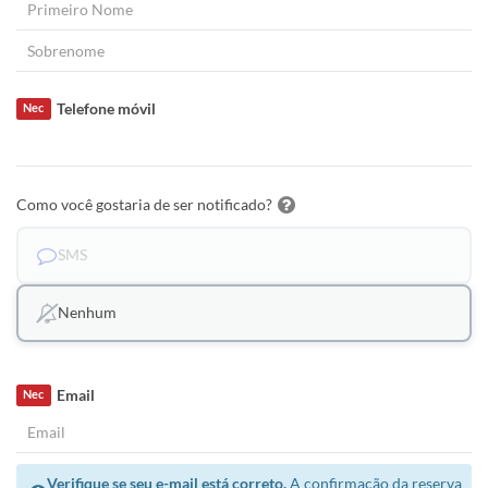
Telefone móvil
Nec
Como você gostaria de ser notificado?
SMS
Nenhum
Email
Nec
Verifique se seu e-mail está correto.
A confirmação da reserva