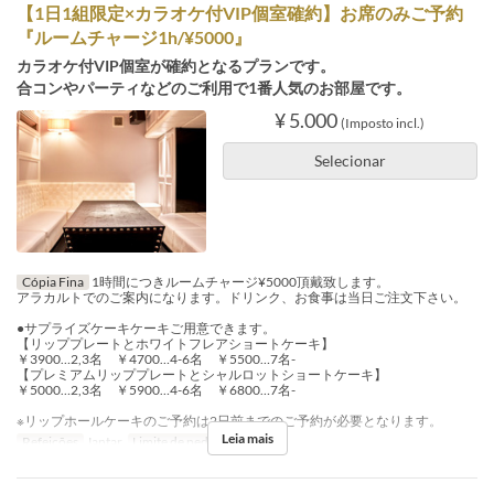
【1日1組限定×カラオケ付VIP個室確約】お席のみご予約
『ルームチャージ1h/¥5000』
カラオケ付VIP個室が確約となるプランです。
合コンやパーティなどのご利用で1番人気のお部屋です。
¥ 5.000
(Imposto incl.)
Selecionar
Cópia Fina
1時間につきルームチャージ¥5000頂戴致します。
アラカルトでのご案内になります。ドリンク、お食事は当日ご注文下さい。
●サプライズケーキケーキご用意できます。
【リッププレートとホワイトフレアショートケーキ】
￥3900…2,3名 ￥4700…4-6名 ￥5500…7名-
【プレミアムリッププレートとシャルロットショートケーキ】
￥5000…2,3名 ￥5900…4-6名 ￥6800…7名-
※リップホールケーキのご予約は2日前までのご予約が必要となります。
Leia mais
Refeições
Jantar
Limite de pedido
4 ~ 10