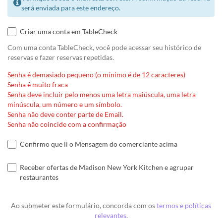
será enviada para este endereço.
Criar uma conta em TableCheck
Com uma conta TableCheck, você pode acessar seu histórico de
reservas e fazer reservas repetidas.
Senha é demasiado pequeno (o mínimo é de 12 caracteres)
Senha é muito fraca
Senha deve incluir pelo menos uma letra maiúscula, uma letra
minúscula, um número e um símbolo.
Senha não deve conter parte de Email.
Senha não coincide com a confirmação
Confirmo que li o Mensagem do comerciante acima
Receber ofertas de Madison New York Kitchen e agrupar
restaurantes
Ao submeter este formulário, concorda com os
termos e políticas
relevantes
.