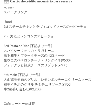
Cartão de crédito necessário para reserva
‐grass-
スパークリング
-food-
1st スチームチキンとラヴィゴッドソースのセビーチェ
2nd 海老とレンコンのアヒージョ
3rd Pasta or Rice (下記より一品)
スパイシーウォッカ・リガトーニ
黒毛和牛とブラータチーズのボロネーゼ
生ウニのペペロンチーノ・リングイネ(¥500)
フォアグラと熟成チーズのリゾット(¥600)
4th Main (下記より一品)
大山鶏モモ肉のグリル レモンポルチーニクリームソース
和牛イチボのグリル チミチュリソース(¥700)
牛2種盛り合わせ(¥2,200)
Cafe コーヒーor紅茶