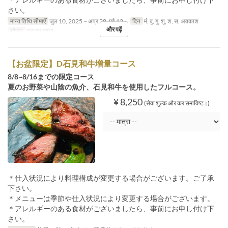
さい。
मान्य तिथि सीमाएँ
जुल 10, 2025 ~ अप्र 28, मई 12 ~
दिन
मं, बु, गु, शु, श, स, अवकाश
और पढ़ें
भोजन
रात का खाना
【お盆限定】D石見和牛増量コース
8/8~8/16までの限定コース
夏のお野菜や山陰の魚介、石見和牛を使用したフルコース。
¥ 8,250
(सेवा शुल्क और कर समाविष्ट।)
＊仕入状況により料理構成が変更する場合がございます。ご了承
下さい。
＊メニューは季節や仕入状況により変更する場合がございます。
＊アレルギーのある食材がございましたら、事前にお申し付け下
さい。