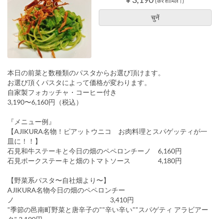
(कर शामिल।)
चुनें
本日の前菜と数種類のパスタからお選び頂けます。
お選び頂くパスタによって価格が変わります。
自家製フォカッチャ・コーヒー付き
3,190〜6,160円（税込）
『メニュー例』
【AJIKURA名物！ピアットウニコ お肉料理とスパゲッティが一
皿に！！】
石見和牛ステーキと今日の畑のペペロンチーノ 6,160円
石見ポークステーキと畑のトマトソース 4,180円
【野菜系パスタ〜自社畑より〜】
AJIKURA名物今日の畑のペペロンチー
ノ 3,410円
"季節の邑南町野菜と唐辛子の""辛い辛い""スパゲティ アラビアー