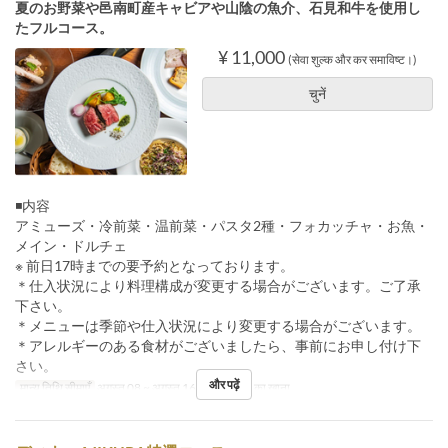
夏のお野菜や邑南町産キャビアや山陰の魚介、石見和牛を使用し
たフルコース。
¥ 11,000
(सेवा शुल्क और कर समाविष्ट।)
चुनें
◾️内容
アミューズ・冷前菜・温前菜・パスタ2種・フォカッチャ・お魚・
メイン・ドルチェ
※ 前日17時までの要予約となっております。
＊仕入状況により料理構成が変更する場合がございます。ご了承
下さい。
＊メニューは季節や仕入状況により変更する場合がございます。
＊アレルギーのある食材がございましたら、事前にお申し付け下
さい。
और पढ़ें
मान्य तिथि सीमाएँ
अगस्त 08 ~ अगस्त 16
भोजन
रात का खाना