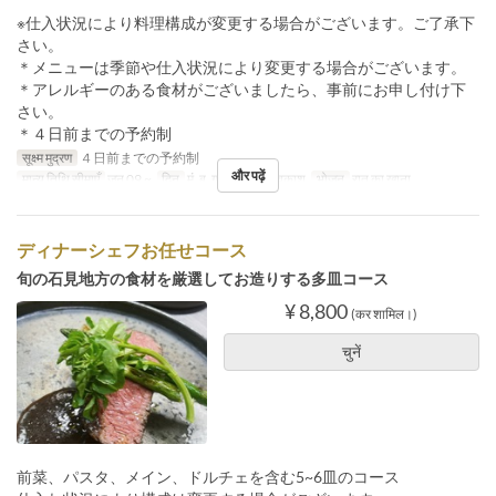
※仕入状況により料理構成が変更する場合がございます。ご了承下
さい。
＊メニューは季節や仕入状況により変更する場合がございます。
＊アレルギーのある食材がございましたら、事前にお申し付け下
さい。
＊４日前までの予約制
सूक्ष्म मुद्रण
４日前までの予約制
और पढ़ें
मान्य तिथि सीमाएँ
जून 09 ~
दिन
मं, बु, गु, शु, श, स, अवकाश
भोजन
रात का खाना
ディナーシェフお任せコース
旬の石見地方の食材を厳選してお造りする多皿コース
¥ 8,800
(कर शामिल।)
चुनें
前菜、パスタ、メイン、ドルチェを含む5~6皿のコース