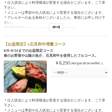
＊仕入状況により料理構成が変更する場合がございます。ご了承
下さい。
＊メニューは季節や仕入状況により変更する場合がございます。
＊アレルギーのある食材がございましたら、事前にお申し付け下
さい。
और पढ़ें
मान्य तिथि सीमाएँ
अगस्त 08 ~ अगस्त 16
भोजन
दोपहर का खाना
【お盆限定】L石見和牛増量コース
8/8~8/16までのお盆限定コース
春のお野菜や山陰の魚介、石見和牛を使用したフルコース。
¥ 8,250
(सेवा शुल्क और कर समाविष्ट।)
＊仕入状況により料理構成が変更する場合がございます。ご了承
下さい。
＊メニューは季節や仕入状況により変更する場合がございます。