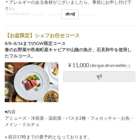
＊アレルギーのある食材がございましたら、事前にお申し付け下
さい。
और पढ़ें
मान्य तिथि सीमाएँ
अगस्त 08 ~ अगस्त 16
भोजन
दोपहर का खाना
【お盆限定】シェフお任せコース
8/8~8/16までのGW限定コース
春のお野菜や邑南町産キャビアや山陰の魚介、石見和牛を使用し
たフルコース。
¥ 11,000
(सेवा शुल्क और कर समाविष्ट।)
चुनें
◾️内容
アミューズ・冷前菜・温前菜・パスタ2種・フォカッチャ・お魚・
メイン・ドルチェ
※ 前日17時までの要予約となっております。