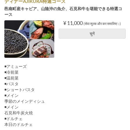
ディナーAJIKURA特選コース
邑南町産キャビア、山陰沖の魚介、石見和牛を堪能できる特選コ
ース
¥ 11,000
(सेवा शुल्क और कर समाविष्ट।)
चुनें
◾️アミューズ
◾️冷前菜
◾️温前菜
◾️パスタ
◾️ショートパスタ
◾️メイン
季節のメインディシュ
◾️メイン
石見和牛炭火焼
◾️ドルチェ
本日のドルチェ