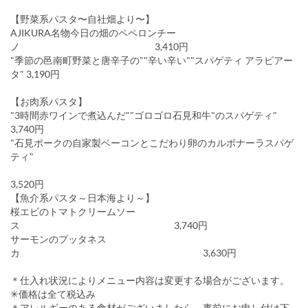
【野菜系パスタ〜自社畑より〜】
AJIKURA名物今日の畑のペペロンチー
ノ 3,410円
"季節の邑南町野菜と唐辛子の""辛い辛い""スパゲティ アラビアー
タ" 3,190円
【お肉系パスタ】
"3時間赤ワインで煮込んだ""ゴロゴロ石見和牛"のスパゲティ"
3,740円
"石見ポークの自家製ベーコンとこだわり卵のカルボナーラスパゲ
ティ"
3,520円
【魚介系パスタ～日本海より～】
桜エビのトマトクリームソー
ス 3,740円
サーモンのプッタネス
カ 3,630円
＊仕入れ状況によりメニュー内容は変更する場合がございます。
✳︎価格は全て税込み
＊アレルギーのある食材がございましたら、事前にお申し付け下