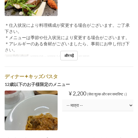
＊仕入状況により料理構成が変更する場合がございます。ご了承
下さい。
＊メニューは季節や仕入状況により変更する場合がございます。
＊アレルギーのある食材がございましたら、事前にお申し付け下
さい。
और पढ़ें
मान्य तिथि सीमाएँ
अगस्त 08 ~ अगस्त 16
भोजन
रात का खाना
ディナー✦キッズパスタ
12歳以下のお子様限定のメニュー
¥ 2,200
(सेवा शुल्क और कर समाविष्ट।)