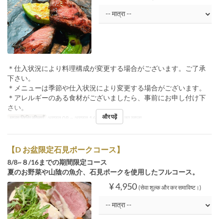
＊仕入状況により料理構成が変更する場合がございます。ご了承
下さい。
＊メニューは季節や仕入状況により変更する場合がございます。
＊アレルギーのある食材がございましたら、事前にお申し付け下
さい。
और पढ़ें
मान्य तिथि सीमाएँ
अगस्त 08 ~ अगस्त 16
भोजन
रात का खाना
【D お盆限定石見ポークコース】
8/8~８/16までの期間限定コース
夏のお野菜や山陰の魚介、石見ポークを使用したフルコース。
¥ 4,950
(सेवा शुल्क और कर समाविष्ट।)