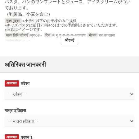
パスタ、パンのワンプレートとジュース、アイスクリームがつい
ております。
（乳製品、小麦を含む）
सूक्ष्म मुद्रण
※小学生以下のお子様のみご提供
※キッズパスタは前日23時45分までの予約制とさせていただきます。
※写真はイメージです。
मान्य तिथि सीमाएँ
जून 09 ~
दिन
मं, बु, गु, शु, श, स, अवकाश
भोजन
रात का खाना
और पढ़ें
आदेश सीमा
1 ~ 5
अतिरिक्त जानकारी
उद्देश्य
आवश्यक
यात्रा इतिहास
प्रश्न 1
आवश्यक