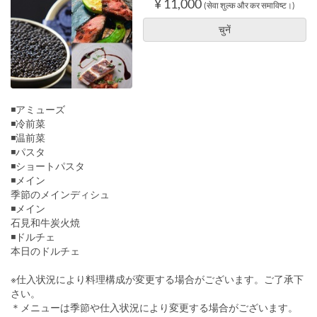
¥ 11,000
(सेवा शुल्क और कर समाविष्ट।)
चुनें
◾️アミューズ
◾️冷前菜
◾️温前菜
◾️パスタ
◾️ショートパスタ
◾️メイン
季節のメインディシュ
◾️メイン
石見和牛炭火焼
◾️ドルチェ
本日のドルチェ
※仕入状況により料理構成が変更する場合がございます。ご了承下
さい。
＊メニューは季節や仕入状況により変更する場合がございます。