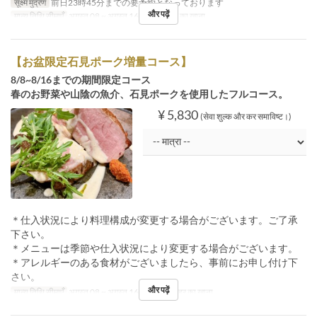
सूक्ष्म मुद्रण
前日23時45分までの要予約となっております
और पढ़ें
मान्य तिथि सीमाएँ
अगस्त 08 ~ अगस्त 16
भोजन
रात का खाना
【お盆限定石見ポーク増量コース】
8/8~8/16までの期間限定コース
春のお野菜や山陰の魚介、石見ポークを使用したフルコース。
¥ 5,830
(सेवा शुल्क और कर समाविष्ट।)
＊仕入状況により料理構成が変更する場合がございます。ご了承
下さい。
＊メニューは季節や仕入状況により変更する場合がございます。
＊アレルギーのある食材がございましたら、事前にお申し付け下
さい。
और पढ़ें
मान्य तिथि सीमाएँ
अगस्त 08 ~ अगस्त 16
भोजन
दोपहर का खाना