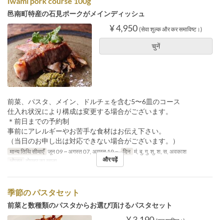
Iwami pork course 100g
邑南町特産の石見ポークがメインディッシュ
¥ 4,950
(सेवा शुल्क और कर समाविष्ट।)
चुनें
前菜、パスタ、メイン、ドルチェを含む5〜6皿のコース
仕入れ状況により構成は変更する場合がございます。
＊前日までの予約制
事前にアレルギーやお苦手な食材はお伝え下さい。
（当日のお申し出は対応できない場合がございます。）
मान्य तिथि सीमाएँ
जून 09 ~ अगस्त 07, अगस्त 19 ~
दिन
मं, बु, गु, शु, श, स, अवकाश
और पढ़ें
भोजन
दोपहर का खाना
季節の パスタセット
前菜と数種類のパスタからお選び頂けるパスタセット
¥ 3,190