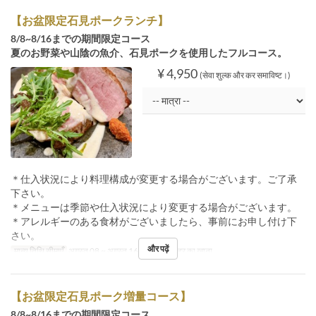
【お盆限定石見ポークランチ】
8/8~8/16までの期間限定コース
夏のお野菜や山陰の魚介、石見ポークを使用したフルコース。
¥ 4,950
(सेवा शुल्क और कर समाविष्ट।)
＊仕入状況により料理構成が変更する場合がございます。ご了承
下さい。
＊メニューは季節や仕入状況により変更する場合がございます。
＊アレルギーのある食材がございましたら、事前にお申し付け下
さい。
और पढ़ें
मान्य तिथि सीमाएँ
अगस्त 08 ~ अगस्त 16
भोजन
दोपहर का खाना
【お盆限定石見ポーク増量コース】
8/8~8/16までの期間限定コース