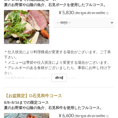
夏のお野菜や山陰の魚介、石見ポークを使用したフルコース。
¥ 5,830
(सेवा शुल्क और कर समाविष्ट।)
＊仕入状況により料理構成が変更する場合がございます。ご了承
下さい。
＊メニューは季節や仕入状況により変更する場合がございます。
＊アレルギーのある食材がございましたら、事前にお申し付け下
さい。
और पढ़ें
मान्य तिथि सीमाएँ
अगस्त 08 ~ अगस्त 16
भोजन
रात का खाना
【お盆限定】D石見和牛コース
8/8~8/16までの限定コース
夏のお野菜や山陰の魚介、石見和牛を使用したフルコース。
¥ 6,600
(सेवा शुल्क और कर समाविष्ट।)