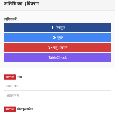
अतिथि का ।विवरण
लॉगिन करें
फेसबुक
गूगल
याहू! जापान
TableCheck
नाम
आवश्यक
मोबाइल फ़ोन
आवश्यक