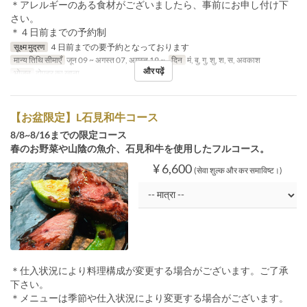
＊アレルギーのある食材がございましたら、事前にお申し付け下
さい。
＊４日前までの予約制
सूक्ष्म मुद्रण
４日前までの要予約となっております
मान्य तिथि सीमाएँ
जून 09 ~ अगस्त 07, अगस्त 19 ~
दिन
मं, बु, गु, शु, श, स, अवकाश
और पढ़ें
भोजन
दोपहर का खाना
【お盆限定】L石見和牛コース
8/8~8/16までの限定コース
春のお野菜や山陰の魚介、石見和牛を使用したフルコース。
¥ 6,600
(सेवा शुल्क और कर समाविष्ट।)
＊仕入状況により料理構成が変更する場合がございます。ご了承
下さい。
＊メニューは季節や仕入状況により変更する場合がございます。