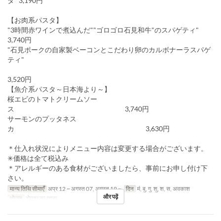
タ" 3,190円
【お肉系パスタ】
"3時間赤ワインで煮込んだ""ゴロゴロ石見和牛"のスパゲティ"
3,740円
"石見ポークの自家製ベーコンとこだわり卵のカルボナーラスパゲ
ティ"
3,520円
【魚介系パスタ～日本海より～】
桜エビのトマトクリームソー
ス 3,740円
サーモンのプッタネス
カ 3,630円
＊仕入れ状況によりメニュー内容は変更する場合がございます。
✳︎価格は全て税込み
＊アレルギーのある食材がございましたら、事前にお申し付け下
さい。
मान्य तिथि सीमाएँ
अप्र 12 ~ अगस्त 07, अगस्त 19 ~
दिन
मं, बु, गु, शु, श, स, अवकाश
और पढ़ें
भोजन
दोपहर का खाना