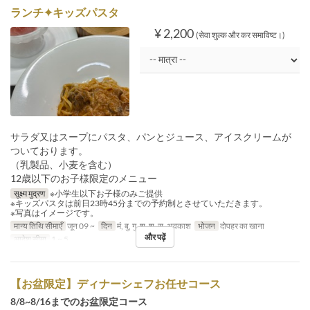
ランチ✦キッズパスタ
¥ 2,200
(सेवा शुल्क और कर समाविष्ट।)
サラダ又はスープにパスタ、パンとジュース、アイスクリームが
ついております。
（乳製品、小麦を含む）
12歳以下のお子様限定のメニュー
सूक्ष्म मुद्रण
※小学生以下お子様のみご提供
※キッズパスタは前日23時45分までの予約制とさせていただきます。
※写真はイメージです。
मान्य तिथि सीमाएँ
जून 09 ~
दिन
मं, बु, गु, शु, श, स, अवकाश
भोजन
दोपहर का खाना
और पढ़ें
आदेश सीमा
1 ~ 5
【お盆限定】ディナーシェフお任せコース
8/8~8/16までのお盆限定コース