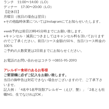
ランチ 11:00〜14:00（L.O）
ディナー 17:30〜20:00（L.O）
【定休日】
月曜日（祝日の場合は翌日）
※その他臨時休業についてはInstagramにてお知らせいたします。
※web予約は前日23時45分時までにお願い致します。
※キャンセル・減員につきましてはキャンセル料を頂いております
のでご了承ください。前日/コース金額の50％、当日/コース料金の
100％
ご予約の人数変更は2日前までにお知らせください。
お電話のお問い合わせはコチラ⇒0855-95-2093
アレルギー食材のあるお客様
ご要望欄に必ずご記入をお願い致します。
当日の御申告は対応できない場合がございますので、ご了承下さ
いませ。
記入例：「4名中1名甲殻類アレルギー（えび、蟹）」「2名とも牡
蠣NG、生でなければOK」