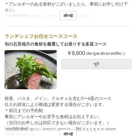
＊アレルギーのある食材がございましたら、事前にお申し付け下
さい。
और पढ़ें
मान्य तिथि सीमाएँ
अगस्त 08 ~ अगस्त 16
भोजन
दोपहर का खाना
ランチシェフお任せコースコース
旬の石見地方の食材を厳選してお造りする多皿コース
¥ 8,800
(सेवा शुल्क और कर समाविष्ट।)
चुनें
前菜、パスタ、メイン、ドルチェを含む5〜6皿のコース
仕入れ状況により構成は変更する場合がございます。
＊前日までの予約制
事前にアレルギーやお苦手な食材はお伝え下さい。
（当日のお申し出は対応できない場合がございます。）
मान्य तिथि सीमाएँ
जुल 11 ~ अगस्त 07, अगस्त 18 ~
दिन
मं, बु, गु, शु, श, स, अवकाश
और पढ़ें
भोजन
दोपहर का खाना