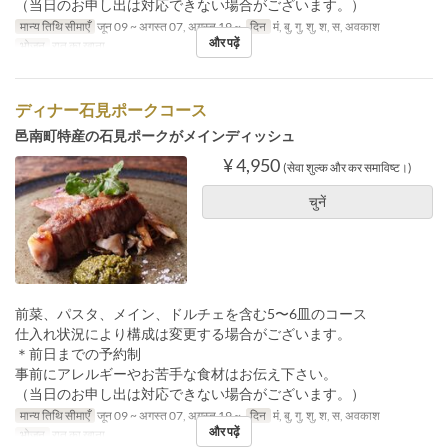
（当日のお申し出は対応できない場合がございます。）
मान्य तिथि सीमाएँ
जून 09 ~ अगस्त 07, अगस्त 19 ~
दिन
मं, बु, गु, शु, श, स, अवकाश
और पढ़ें
भोजन
रात का खाना
ディナー石見ポークコース
邑南町特産の石見ポークがメインディッシュ
¥ 4,950
(सेवा शुल्क और कर समाविष्ट।)
चुनें
前菜、パスタ、メイン、ドルチェを含む5〜6皿のコース
仕入れ状況により構成は変更する場合がございます。
＊前日までの予約制
事前にアレルギーやお苦手な食材はお伝え下さい。
（当日のお申し出は対応できない場合がございます。）
मान्य तिथि सीमाएँ
जून 09 ~ अगस्त 07, अगस्त 19 ~
दिन
मं, बु, गु, शु, श, स, अवकाश
और पढ़ें
भोजन
रात का खाना