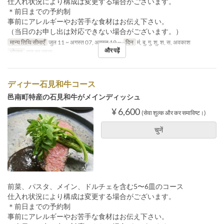
仕入れ状況により構成は変更する場合がございます。
＊前日までの予約制
事前にアレルギーやお苦手な食材はお伝え下さい。
（当日のお申し出は対応できない場合がございます。）
मान्य तिथि सीमाएँ
जुल 11 ~ अगस्त 07, अगस्त 19 ~
दिन
मं, बु, गु, शु, श, स, अवकाश
और पढ़ें
भोजन
रात का खाना
ディナー石見和牛コース
邑南町特産の石見和牛がメインディッシュ
¥ 6,600
(सेवा शुल्क और कर समाविष्ट।)
चुनें
前菜、パスタ、メイン、ドルチェを含む5〜6皿のコース
仕入れ状況により構成は変更する場合がございます。
＊前日までの予約制
事前にアレルギーやお苦手な食材はお伝え下さい。