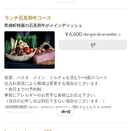
ランチ石見和牛コース
邑南町特産の石見和牛がメインディッシュ
¥ 6,600
(सेवा शुल्क और कर समाविष्ट।)
चुनें
前菜、パスタ、メイン、ドルチェを含む5〜6皿のコース
仕入れ状況により構成は変更する場合がございます。
＊前日までの予約制
事前にアレルギーやお苦手な食材はお伝え下さい。
（当日のお申し出は対応できない場合がございます。）
मान्य तिथि सीमाएँ
जून 09 ~ अगस्त 07, अगस्त 19 ~
दिन
मं, बु, गु, शु, श, स, अवकाश
और पढ़ें
भोजन
दोपहर का खाना