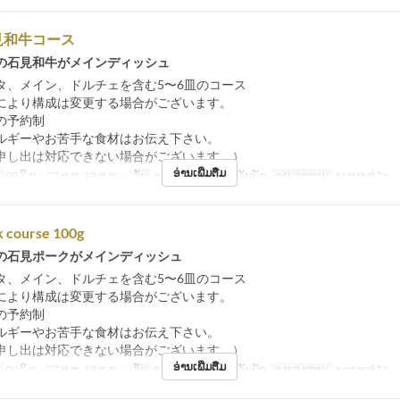
見和牛コース
の石見和牛がメインディッシュ
タ、メイン、ドルチェを含む5〜6皿のコース
により構成は変更する場合がございます。
の予約制
ルギーやお苦手な食材はお伝え下さい。
申し出は対応できない場合がございます。）
ອ່ານເພີ່ມຕື່ມ
09 ມິ.ຖ ~ 07 ສ.ຫ, 19 ສ.ຫ ~
ວັນ
ອ, ພ, ພຫ, ສູ, ສ, ອາ, ວັນພັກ
ຄາບອາຫານ
ອາຫານທ່ຽງ
k course 100g
の石見ポークがメインディッシュ
タ、メイン、ドルチェを含む5〜6皿のコース
により構成は変更する場合がございます。
の予約制
ルギーやお苦手な食材はお伝え下さい。
申し出は対応できない場合がございます。）
ອ່ານເພີ່ມຕື່ມ
09 ມິ.ຖ ~ 07 ສ.ຫ, 19 ສ.ຫ ~
ວັນ
ອ, ພ, ພຫ, ສູ, ສ, ອາ, ວັນພັກ
ຄາບອາຫານ
ອາຫານທ່ຽງ