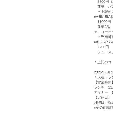
8800円
前菜、パス
＊上記の内
●AJIKUR
11000円
前菜2品、
ェ、コーヒ
＊邑南町産
●キッズパ
2200円
ジュース、
＊上記のコ
2026年8
＊現在：ラン
【営業時間
ランチ 11:
ディナー 17
【定休日】
月曜日（祝
※その他臨時