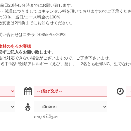
は前日23時45分時までにお願い致します。
ル・減員につきましてはキャンセル料を頂いておりますのでご了承くださ
50％、当日/コース料金の100％
数変更は2日前までにお知らせください。
い合わせはコチラ⇒0855-95-2093
食材のあるお客様
必ずご記入をお願い致します。
告は対応できない場合がございますので、ご了承下さいませ。
4名中1名甲殻類アレルギー（えび、蟹）」「2名とも牡蠣NG、生でなけ
ອາຍຸ 6 ປີລົງມາ