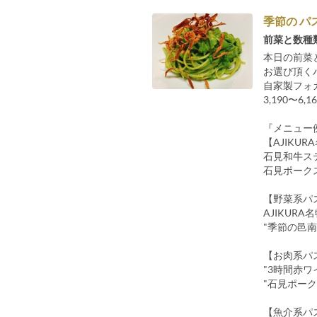
季節の パ
前菜と数種
本日の前菜
お選び頂く
自家製フォ
3,190〜6
『メニュー
【AJIK
石見和牛ス
石見ポーク
【野菜系パ
AJIK
"季節の邑南
【お肉系パ
"3時間赤ワ
"石見ポー
【魚介系パ