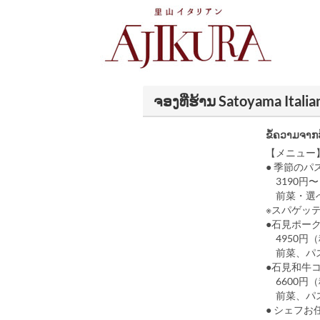
ຈອງທີ່ຮ້ານ Satoyama Ital
ຂໍ້ຄວາມຈາກ
【メニュー
● 季節のパ
3190円〜
前菜・選べ
※スパゲッ
●石見ポー
4950円
前菜、パス
●石見和牛
6600円
前菜、パス
● シェフお