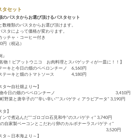
スタセット
類のパスタからお選び頂けるパスタセット
と数種類のパスタからお選び頂けます。
パスタによって価格が変わります。
カッチャ・コーヒー付き
,160円（税込）
例』
URA名物！ピアットウニコ お肉料理とスパゲッティが一皿に！！】
テーキと今日の畑のペペロンチーノ 6,160円
ステーキと畑のトマトソース 4,180円
スタ〜自社畑より〜】
URA名物今日の畑のペペロンチーノ 3,410円
町野菜と唐辛子の""辛い辛い""スパゲティ アラビアータ" 3,190円
スタ】
インで煮込んだ""ゴロゴロ石見和牛"のスパゲティ" 3,740円
クの自家製ベーコンとこだわり卵のカルボナーラスパゲティ"
3,520円
スタ～日本海より～】