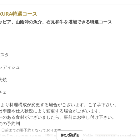
IKURA特選コース
ャビア、山陰沖の魚介、石見和牛を堪能できる特選コース
ズ
パスタ
ンディシュ
火焼
チェ
により料理構成が変更する場合がございます。ご了承下さい。
は季節や仕入状況により変更する場合がございます。
ーのある食材がございましたら、事前にお申し付け下さい。
での予約制
４日前までの要予約となっております
ອ່ານເພີ່ມຕື່ມ
09 ມິ.ຖ ~ 07 ສ.ຫ, 19 ສ.ຫ ~
ວັນ
ອ, ພ, ພຫ, ສູ, ສ, ອາ, ວັນພັກ
ຄາບອາຫານ
ອາຫານທ່ຽງ