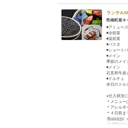
ランチAJ
邑南町産キ
◾️アミュー
◾️冷前菜
◾️温前菜
◾️パスタ
◾️ショート
◾️メイン
季節のメイ
◾️メイン
石見和牛炭
◾️ドルチェ
本日のドル
※仕入状況
＊メニュー
＊アレルギ
＊４日前ま
ພິມລະອຽດ
ວັນທີທີ່ຖືກຕ້ອງ