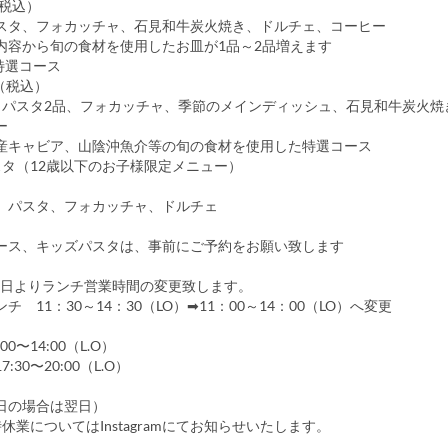
（税込）
タ、フォカッチャ、石見和牛炭火焼き、ドルチェ、コーヒー
容から旬の食材を使用したお皿が1品～2品増えます
A特選コース
（税込）
パスタ2品、フォカッチャ、季節のメインディッシュ、石見和牛炭火焼
ー
キャビア、山陰沖魚介等の旬の食材を使用した特選コース
スタ（12歳以下のお子様限定メニュー）
パスタ、フォカッチャ、ドルチェ
ース、キッズパスタは、事前にご予約をお願い致します
月1日よりランチ営業時間の変更致します。
チ 11：30～14：30（LO）➡11：00～14：00（LO）へ変更
】
00〜14:00（L.O）
:30〜20:00（L.O）
日の場合は翌日）
休業についてはInstagramにてお知らせいたします。