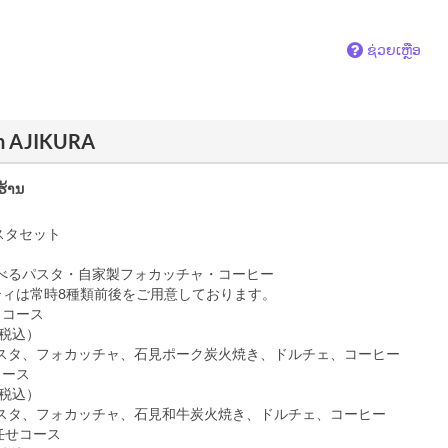
ຊ່ວຍເຫຼືອ
ian AJIKURA
ຮ້ານ
】
スタセット
るパスタ・自家製フォカッチャ・コーヒー
ティは常時8種類前後をご用意しております。
クコース
（税込）
タ、フォカッチャ、石見ポーク炭火焼き、ドルチェ、コーヒー
コース
（税込）
タ、フォカッチャ、石見和牛炭火焼き、ドルチェ、コーヒー
任せコース