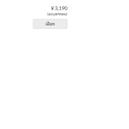
¥ 3,190
(ລວມອາກອນ)
ເລືອກ