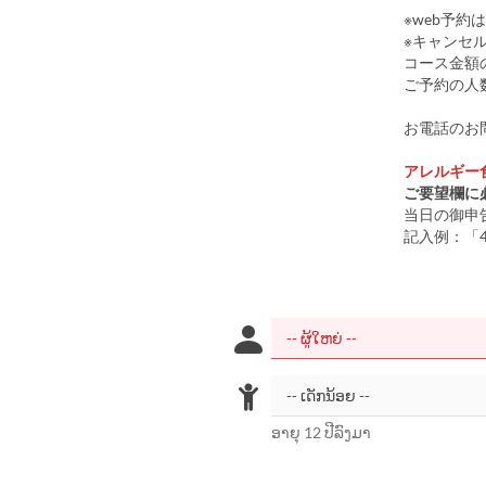
※web予約
※キャンセ
コース金額の
ご予約の人
お電話のお問
アレルギー
ご要望欄に
当日の御申
記入例：「
ອາຍຸ 12 ປີລົງມາ