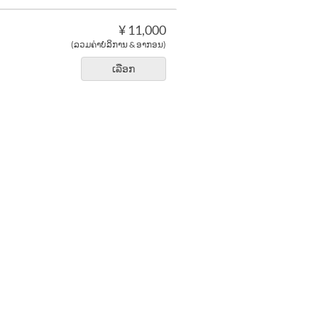
¥ 11,000
(ລວມຄ່າບໍລິການ & ອາກອນ)
ເລືອກ