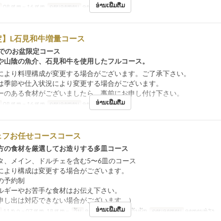
ອ່ານເພີ່ມຕື່ມ
08 ສ.ຫ ~ 16 ສ.ຫ
ຄາບອາຫານ
ອາຫານທ່ຽງ
定】L石見和牛増量コース
16までのお盆限定コース
や山陰の魚介、石見和牛を使用したフルコース。
により料理構成が変更する場合がございます。ご了承下さい。
は季節や仕入状況により変更する場合がございます。
ーのある食材がございましたら、事前にお申し付け下さい。
ອ່ານເພີ່ມຕື່ມ
08 ສ.ຫ ~ 16 ສ.ຫ
ຄາບອາຫານ
ອາຫານທ່ຽງ
ェフお任せコースコース
方の食材を厳選してお造りする多皿コース
タ、メイン、ドルチェを含む5〜6皿のコース
により構成は変更する場合がございます。
の予約制
ルギーやお苦手な食材はお伝え下さい。
申し出は対応できない場合がございます。）
ອ່ານເພີ່ມຕື່ມ
11 ກ.ລ ~ 07 ສ.ຫ, 18 ສ.ຫ ~
ວັນ
ອ, ພ, ພຫ, ສູ, ສ, ອາ, ວັນພັກ
ຄາບອາຫານ
ອາຫານທ່ຽງ