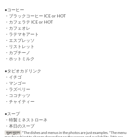
●コーヒー
・ブラックコーヒー ICE or HOT
・カフェラテ ICE or HOT
・カフェオレ
・ラテマキアート
・エスプレッソ
・リストレット
・カプチーノ
・ホットミルク
●タピオカドリンク
・イチゴ
・マンゴー
・ラズベリー
・ココナッツ
・チャイティー
●スープ
・特製ミネストローネ
・本日のスープ
सूक्ष्म मुद्रण
*The dishes and menus in the photos are just examples. *The menu
may be subject to change depending on the season and availability. *We are