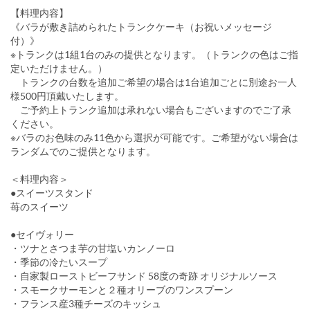
【料理内容】
《バラが敷き詰められたトランクケーキ（お祝いメッセージ
付）》
※トランクは1組1台のみの提供となります。（トランクの色はご指
定いただけません。）
トランクの台数を追加ご希望の場合は1台追加ごとに別途お一人
様500円頂戴いたします。
ご予約上トランク追加は承れない場合もございますのでご了承
ください。
※バラのお色味のみ11色から選択が可能です。ご希望がない場合は
ランダムでのご提供となります。
＜料理内容＞
●スイーツスタンド
苺のスイーツ
●セイヴォリー
・ツナとさつま芋の甘塩いカンノーロ
・季節の冷たいスープ
・自家製ローストビーフサンド 58度の奇跡 オリジナルソース
・スモークサーモンと２種オリーブのワンスプーン
・フランス産3種チーズのキッシュ