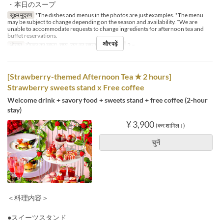
・本日のスープ
सूक्ष्म मुद्रण
*The dishes and menus in the photos are just examples. *The menu
may be subject to change depending on the season and availability. *We are
unable to accommodate requests to change ingredients for afternoon tea and
buffet reservations.
और पढ़ें
भोजन
दोपहर का खाना, चाय, रात का खाना
आदेश सीमा
2 ~
[Strawberry-themed Afternoon Tea ★ 2 hours]
Strawberry sweets stand x Free coffee
Welcome drink + savory food + sweets stand + free coffee (2-hour
stay)
¥ 3,900
(कर शामिल।)
चुनें
＜料理内容＞
●スイーツスタンド