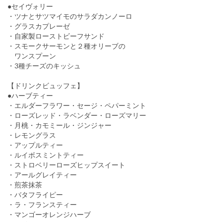
●セイヴォリー
・ツナとサツマイモのサラダカンノーロ
・グラスカプレーゼ
・自家製ローストビーフサンド
・スモークサーモンと２種オリーブの
ワンスプーン
・3種チーズのキッシュ
【ドリンクビュッフェ】
●ハーブティー
・エルダーフラワー・セージ・ペパーミント
・ローズレッド・ラベンダー・ローズマリー
・月桃・カモミール・ジンジャー
・レモングラス
・アップルティー
・ルイボスミントティー
・ストロベリーローズヒップスイート
・アールグレイティー
・煎茶抹茶
・バタフライピー
・ラ・フランスティー
・マンゴーオレンジハーブ