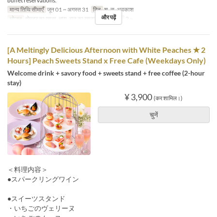
buffet reservations.
मान्य तिथि सीमाएँ
जून 01 ~ अगस्त 31
दिन
श, स, अवकाश
और पढ़ें
भोजन
दोपहर का खाना, चाय, रात का खाना
आदेश सीमा
2 ~
[A Meltingly Delicious Afternoon with White Peaches ★ 2
Hours] Peach Sweets Stand x Free Cafe (Weekdays Only)
Welcome drink + savory food + sweets stand + free coffee (2-hour
stay)
¥ 3,900
(कर शामिल।)
चुनें
＜料理内容＞
●スパークリングワイン
●スイーツスタンド
・いちごのヴェリーヌ