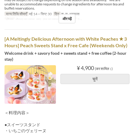
unable to accommodate requests to change ingredients for afternoon tea and
buffet reservations.
मान्य तिथि सीमाएँ
मई 14 ~ सिप्ट 30
दिन
श, स, अवकाश
और पढ़ें
भोजन
दोपहर का खाना, चाय, रात का खाना
आदेश सीमा
2 ~
[A Meltingly Delicious Afternoon with White Peaches ★ 3
Hours] Peach Sweets Stand x Free Cafe (Weekends Only)
Welcome drink + savory food + sweets stand + free coffee (2-hour
stay)
¥ 4,900
(कर शामिल।)
चुनें
＜料理内容＞
●スイーツスタンド
・いちごのヴェリーヌ