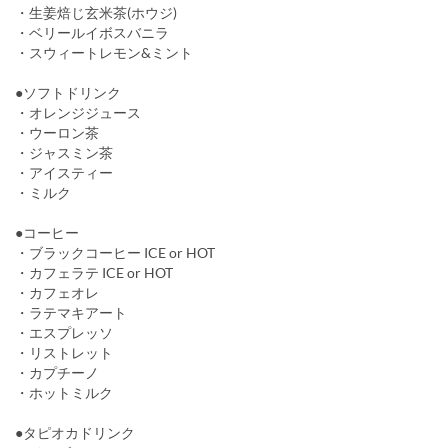
・生姜焙じ玄米茶(ホウジ)
・ベリールイボスバニラ
・スウィートレモン&ミント
●ソフトドリンク
・オレンジジュース
・ウーロン茶
・ジャスミン茶
・アイスティー
・ミルク
●コーヒー
・ブラックコーヒー ICE or HOT
・カフェラテ ICE or HOT
・カフェオレ
・ラテマキアート
・エスプレッソ
・リストレット
・カプチーノ
・ホットミルク
●タピオカドリンク