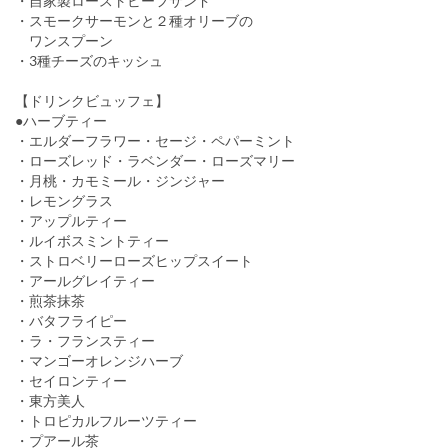
・自家製ローストビーフサンド
・スモークサーモンと２種オリーブの
ワンスプーン
・3種チーズのキッシュ
【ドリンクビュッフェ】
●ハーブティー
・エルダーフラワー・セージ・ペパーミント
・ローズレッド・ラベンダー・ローズマリー
・月桃・カモミール・ジンジャー
・レモングラス
・アップルティー
・ルイボスミントティー
・ストロベリーローズヒップスイート
・アールグレイティー
・煎茶抹茶
・バタフライピー
・ラ・フランスティー
・マンゴーオレンジハーブ
・セイロンティー
・東方美人
・トロピカルフルーツティー
・プアール茶