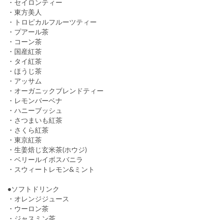
・セイロンティー
・東方美人
・トロピカルフルーツティー
・プアール茶
・コーン茶
・国産紅茶
・タイ紅茶
・ほうじ茶
・アッサム
・オーガニックブレンドティー
・レモンバーベナ
・ハニーブッシュ
・さつまいも紅茶
・さくら紅茶
・東京紅茶
・生姜焙じ玄米茶(ホウジ)
・ベリールイボスバニラ
・スウィートレモン&ミント
●ソフトドリンク
・オレンジジュース
・ウーロン茶
・ジャスミン茶