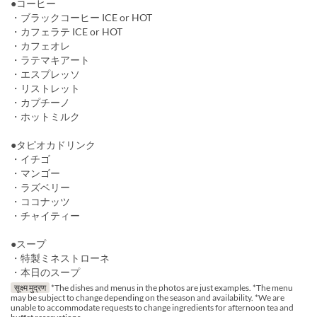
●コーヒー
・ブラックコーヒー ICE or HOT
・カフェラテ ICE or HOT
・カフェオレ
・ラテマキアート
・エスプレッソ
・リストレット
・カプチーノ
・ホットミルク
●タピオカドリンク
・イチゴ
・マンゴー
・ラズベリー
・ココナッツ
・チャイティー
●スープ
・特製ミネストローネ
・本日のスープ
सूक्ष्म मुद्रण
*The dishes and menus in the photos are just examples. *The menu
may be subject to change depending on the season and availability. *We are
unable to accommodate requests to change ingredients for afternoon tea and