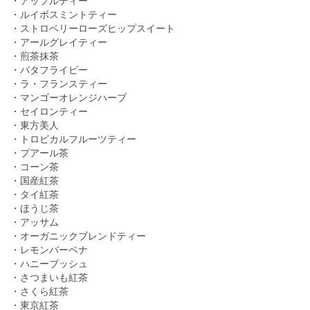
・アップルティー
・ルイボスミントティー
・ストロベリーローズヒップスイート
・アールグレイティー
・煎茶抹茶
・バタフライピー
・ラ・フランスティー
・マンゴーオレンジハーブ
・セイロンティー
・東方美人
・トロピカルフルーツティー
・プアール茶
・コーン茶
・国産紅茶
・タイ紅茶
・ほうじ茶
・アッサム
・オーガニックブレンドティー
・レモンバーベナ
・ハニーブッシュ
・さつまいも紅茶
・さくら紅茶
・東京紅茶