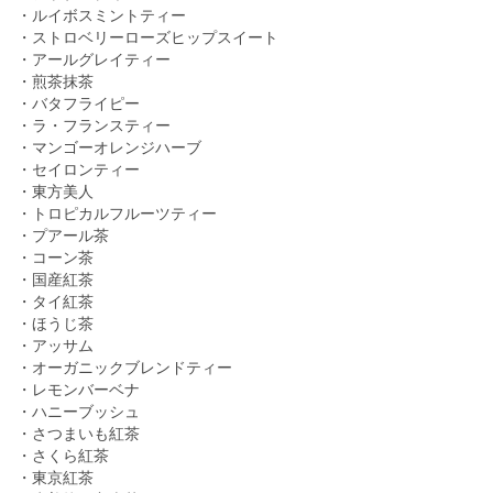
・ルイボスミントティー
・ストロベリーローズヒップスイート
・アールグレイティー
・煎茶抹茶
・バタフライピー
・ラ・フランスティー
・マンゴーオレンジハーブ
・セイロンティー
・東方美人
・トロピカルフルーツティー
・プアール茶
・コーン茶
・国産紅茶
・タイ紅茶
・ほうじ茶
・アッサム
・オーガニックブレンドティー
・レモンバーベナ
・ハニーブッシュ
・さつまいも紅茶
・さくら紅茶
・東京紅茶