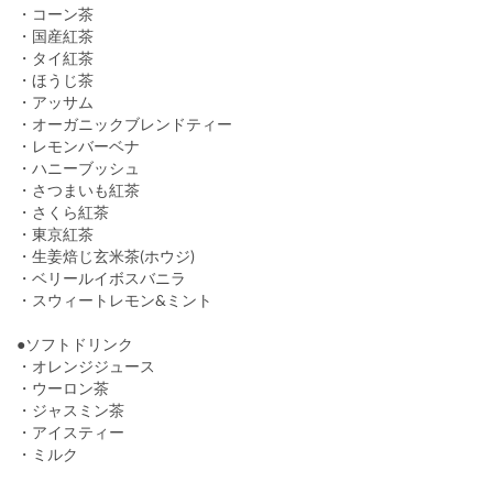
・コーン茶
・国産紅茶
・タイ紅茶
・ほうじ茶
・アッサム
・オーガニックブレンドティー
・レモンバーベナ
・ハニーブッシュ
・さつまいも紅茶
・さくら紅茶
・東京紅茶
・生姜焙じ玄米茶(ホウジ)
・ベリールイボスバニラ
・スウィートレモン&ミント
●ソフトドリンク
・オレンジジュース
・ウーロン茶
・ジャスミン茶
・アイスティー
・ミルク