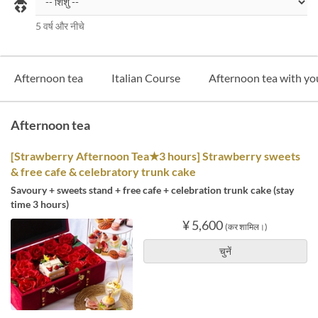
5 वर्ष और नीचे
Afternoon tea
Italian Course
Afternoon tea with you
Afternoon tea
[Strawberry Afternoon Tea★3 hours] Strawberry sweets
& free cafe & celebratory trunk cake
Savoury + sweets stand + free cafe + celebration trunk cake (stay
time 3 hours)
¥ 5,600
(कर शामिल।)
चुनें