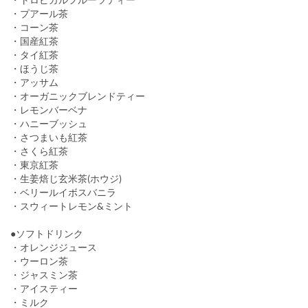
・プアール茶
・コーン茶
・国産紅茶
・タイ紅茶
・ほうじ茶
・アッサム
・オーガニックブレンドティー
・レモンバーベナ
・ハニーブッシュ
・さつまいも紅茶
・さくら紅茶
・東京紅茶
・生姜焙じ玄米茶(ホウジ)
・ベリールイボスバニラ
・スウィートレモン&ミント
●ソフトドリンク
・オレンジジュース
・ウーロン茶
・ジャスミン茶
・アイスティー
・ミルク