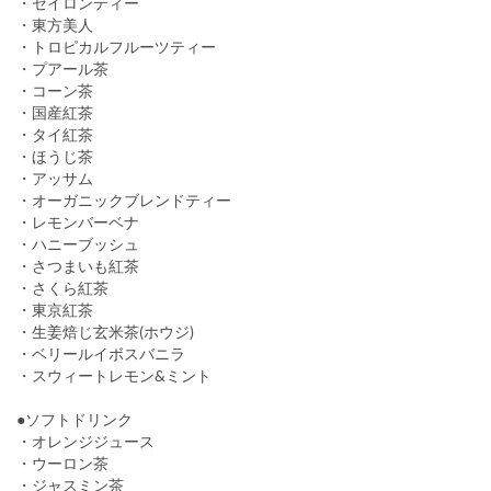
・セイロンティー
・東方美人
・トロピカルフルーツティー
・プアール茶
・コーン茶
・国産紅茶
・タイ紅茶
・ほうじ茶
・アッサム
・オーガニックブレンドティー
・レモンバーベナ
・ハニーブッシュ
・さつまいも紅茶
・さくら紅茶
・東京紅茶
・生姜焙じ玄米茶(ホウジ)
・ベリールイボスバニラ
・スウィートレモン&ミント
●ソフトドリンク
・オレンジジュース
・ウーロン茶
・ジャスミン茶