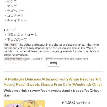
・イチゴ
・マンゴー
・ラズベリー
・ココナッツ
・チャイティー
●スープ
・特製ミネストローネ
・本日のスープ
सूक्ष्म मुद्रण
*The dishes and menus in the photos are just examples. *The menu
may be subject to change depending on the season and availability. *We are
unable to accommodate requests to change ingredients for afternoon tea and
buffet reservations.
मान्य तिथि सीमाएँ
जून 01 ~ अगस्त 31
भोजन
दोपहर का खाना, चाय, रात का खाना
और पढ़ें
आदेश सीमा
2 ~
[A Meltingly Delicious Afternoon with White Peaches ★ 3
Hours] Peach Sweets Stand x Free Cafe (Weekends Only)
Welcome drink + savory food + sweets stand + free coffee (2-hour
stay)
¥ 4,500
(कर शामिल।)