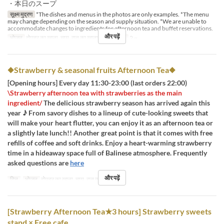
・本日のスープ
सूक्ष्म मुद्रण
*The dishes and menus in the photos are only examples. *The menu
may change depending on the season and supply situation. *We are unable to
accommodate changes to ingredients for afternoon tea and buffet reservations.
और पढ़ें
भोजन
दोपहर का खाना, चाय, रात का खाना
आदेश सीमा
2 ~
◆Strawberry & seasonal fruits Afternoon Tea◆
[Opening hours] Every day 11:30-23:00 (last orders 22:00)
\Strawberry afternoon tea with strawberries as the main
ingredient/
The delicious strawberry season has arrived again this
year ♪ From savory dishes to a lineup of cute-looking sweets that
will make your heart flutter, you can enjoy it as an afternoon tea or
a slightly late lunch!! Another great point is that it comes with free
refills of coffee and soft drinks. Enjoy a heart-warming strawberry
time in a hideaway space full of Balinese atmosphere. Frequently
asked questions are
here
और पढ़ें
दिन
भोजन
दोपहर का खाना, चाय, रात का खाना
[Strawberry Afternoon Tea★3 hours] Strawberry sweets
stand × Free cafe