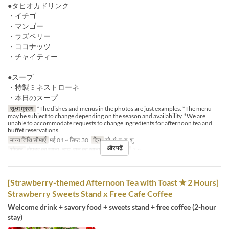
●タピオカドリンク
・イチゴ
・マンゴー
・ラズベリー
・ココナッツ
・チャイティー
●スープ
・特製ミネストローネ
・本日のスープ
सूक्ष्म मुद्रण
*The dishes and menus in the photos are just examples. *The menu
may be subject to change depending on the season and availability. *We are
unable to accommodate requests to change ingredients for afternoon tea and
buffet reservations.
मान्य तिथि सीमाएँ
मई 01 ~ सिप्ट 30
दिन
सो, मं, बु, गु, शु
और पढ़ें
भोजन
दोपहर का खाना, चाय, रात का खाना
आदेश सीमा
2 ~
[Strawberry-themed Afternoon Tea with Toast ★ 2 Hours]
Strawberry Sweets Stand x Free Cafe Coffee
Welcome drink + savory food + sweets stand + free coffee (2-hour
stay)