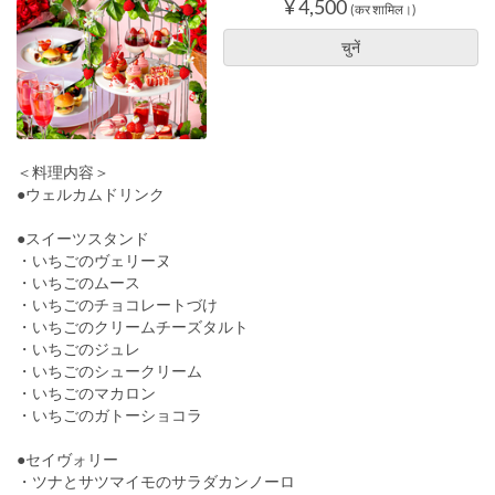
¥ 4,500
(कर शामिल।)
चुनें
＜料理内容＞
●ウェルカムドリンク
●スイーツスタンド
・いちごのヴェリーヌ
・いちごのムース
・いちごのチョコレートづけ
・いちごのクリームチーズタルト
・いちごのジュレ
・いちごのシュークリーム
・いちごのマカロン
・いちごのガトーショコラ
●セイヴォリー
・ツナとサツマイモのサラダカンノーロ