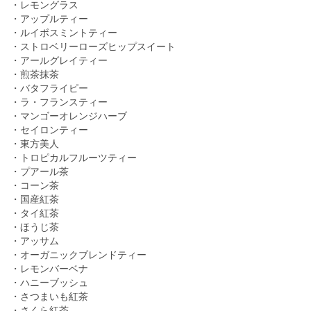
・レモングラス
・アップルティー
・ルイボスミントティー
・ストロベリーローズヒップスイート
・アールグレイティー
・煎茶抹茶
・バタフライピー
・ラ・フランスティー
・マンゴーオレンジハーブ
・セイロンティー
・東方美人
・トロピカルフルーツティー
・プアール茶
・コーン茶
・国産紅茶
・タイ紅茶
・ほうじ茶
・アッサム
・オーガニックブレンドティー
・レモンバーベナ
・ハニーブッシュ
・さつまいも紅茶
・さくら紅茶