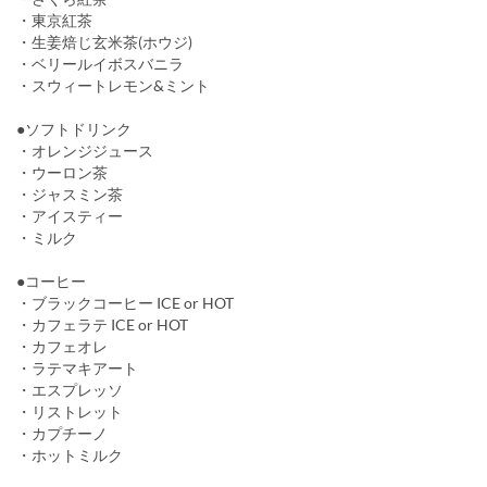
・東京紅茶
・生姜焙じ玄米茶(ホウジ)
・ベリールイボスバニラ
・スウィートレモン&ミント
●ソフトドリンク
・オレンジジュース
・ウーロン茶
・ジャスミン茶
・アイスティー
・ミルク
●コーヒー
・ブラックコーヒー ICE or HOT
・カフェラテ ICE or HOT
・カフェオレ
・ラテマキアート
・エスプレッソ
・リストレット
・カプチーノ
・ホットミルク