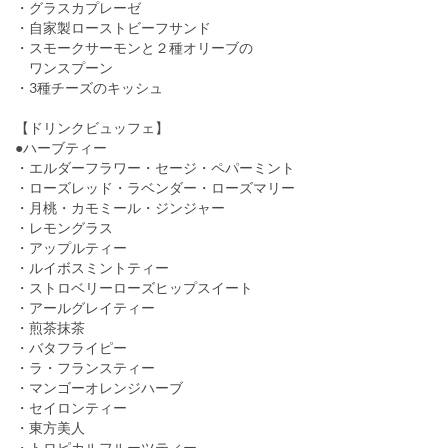
・グラスカプレーゼ
・自家製ローストビーフサンド
・スモークサーモンと２種オリーブの
ワンスプーン
・3種チーズのキッシュ
【ドリンクビュッフェ】
●ハーブティー
・エルダーフラワー・セージ・ペパーミント
・ローズレッド・ラベンダー・ローズマリー
・月桃・カモミール・ジンジャー
・レモングラス
・アップルティー
・ルイボスミントティー
・ストロベリーローズヒップスイート
・アールグレイティー
・煎茶抹茶
・バタフライピー
・ラ・フランスティー
・マンゴーオレンジハーブ
・セイロンティー
・東方美人
・トロピカルフルーツティー