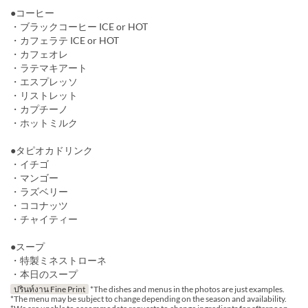
●コーヒー
・ブラックコーヒー ICE or HOT
・カフェラテ ICE or HOT
・カフェオレ
・ラテマキアート
・エスプレッソ
・リストレット
・カプチーノ
・ホットミルク
●タピオカドリンク
・イチゴ
・マンゴー
・ラズベリー
・ココナッツ
・チャイティー
●スープ
・特製ミネストローネ
・本日のスープ
ปรินท์งาน Fine Print
*The dishes and menus in the photos are just examples.
*The menu may be subject to change depending on the season and availability.