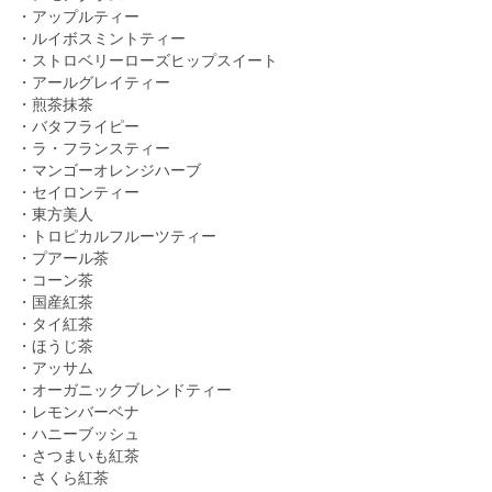
・アップルティー
・ルイボスミントティー
・ストロベリーローズヒップスイート
・アールグレイティー
・煎茶抹茶
・バタフライピー
・ラ・フランスティー
・マンゴーオレンジハーブ
・セイロンティー
・東方美人
・トロピカルフルーツティー
・プアール茶
・コーン茶
・国産紅茶
・タイ紅茶
・ほうじ茶
・アッサム
・オーガニックブレンドティー
・レモンバーベナ
・ハニーブッシュ
・さつまいも紅茶
・さくら紅茶