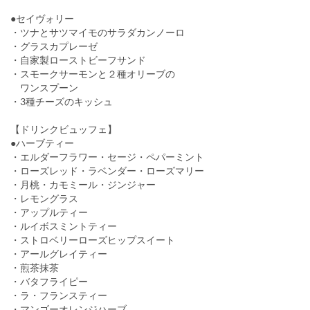
●セイヴォリー
・ツナとサツマイモのサラダカンノーロ
・グラスカプレーゼ
・自家製ローストビーフサンド
・スモークサーモンと２種オリーブの
ワンスプーン
・3種チーズのキッシュ
【ドリンクビュッフェ】
●ハーブティー
・エルダーフラワー・セージ・ペパーミント
・ローズレッド・ラベンダー・ローズマリー
・月桃・カモミール・ジンジャー
・レモングラス
・アップルティー
・ルイボスミントティー
・ストロベリーローズヒップスイート
・アールグレイティー
・煎茶抹茶
・バタフライピー
・ラ・フランスティー
・マンゴーオレンジハーブ