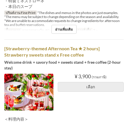
・特製ミネストローネ
・本日のスープ
ปรินท์งาน Fine Print
*The dishes and menus in the photos are just examples.
*The menu may be subject to change depending on the season and availability.
*We are unable to accommodate requests to change ingredients for afternoon
tea and buffet reservations.
อ่านเพิ่มเติม
มื้ออาหาร
อาหารกลางวัน, ชา, อาหารเย็น
จำกัดการสั่งซื้อ
2 ~
[Strawberry-themed Afternoon Tea ★ 2 hours]
Strawberry sweets stand x Free coffee
Welcome drink + savory food + sweets stand + free coffee (2-hour
stay)
¥ 3,900
(รวมภาษี)
เลือก
＜料理内容＞