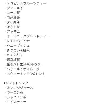
・トロピカルフルーツティー
・プアール茶
・コーン茶
・国産紅茶
・タイ紅茶
・ほうじ茶
・アッサム
・オーガニックブレンドティー
・レモンバーベナ
・ハニーブッシュ
・さつまいも紅茶
・さくら紅茶
・東京紅茶
・生姜焙じ玄米茶(ホウジ)
・ベリールイボスバニラ
・スウィートレモン&ミント
●ソフトドリンク
・オレンジジュース
・ウーロン茶
・ジャスミン茶
・アイスティー