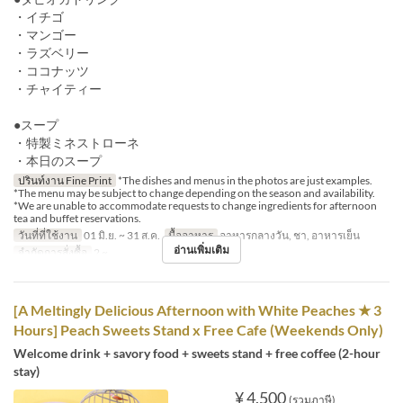
・イチゴ
・マンゴー
・ラズベリー
・ココナッツ
・チャイティー
●スープ
・特製ミネストローネ
・本日のスープ
ปรินท์งาน Fine Print
*The dishes and menus in the photos are just examples.
*The menu may be subject to change depending on the season and availability.
*We are unable to accommodate requests to change ingredients for afternoon
tea and buffet reservations.
วันที่ที่ใช้งาน
01 มิ.ย. ~ 31 ส.ค.
มื้ออาหาร
อาหารกลางวัน, ชา, อาหารเย็น
อ่านเพิ่มเติม
จำกัดการสั่งซื้อ
2 ~
[A Meltingly Delicious Afternoon with White Peaches ★ 3
Hours] Peach Sweets Stand x Free Cafe (Weekends Only)
Welcome drink + savory food + sweets stand + free coffee (2-hour
stay)
¥ 4,500
(รวมภาษี)