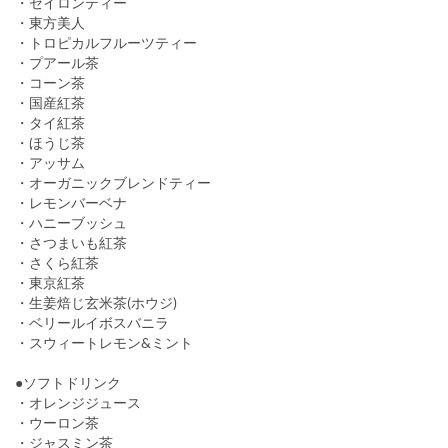
・セイロンティー
・東方美人
・トロピカルフルーツティー
・プアール茶
・コーン茶
・国産紅茶
・タイ紅茶
・ほうじ茶
・アッサム
・オーガニックブレンドティー
・レモンバーベナ
・ハニーブッシュ
・さつまいも紅茶
・さくら紅茶
・東京紅茶
・生姜焙じ玄米茶(ホウジ)
・ベリールイボスバニラ
・スウィートレモン&ミント
●ソフトドリンク
・オレンジジュース
・ウーロン茶
・ジャスミン茶