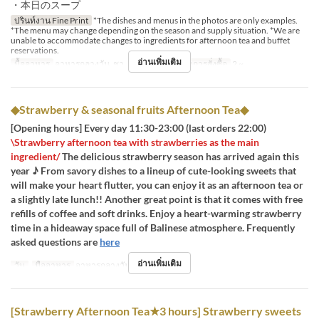
・本日のスープ
ปรินท์งาน Fine Print
*The dishes and menus in the photos are only examples.
*The menu may change depending on the season and supply situation. *We are
unable to accommodate changes to ingredients for afternoon tea and buffet
reservations.
อ่านเพิ่มเติม
มื้ออาหาร
อาหารกลางวัน, ชา, อาหารเย็น
จำกัดการสั่งซื้อ
2 ~
◆Strawberry & seasonal fruits Afternoon Tea◆
[Opening hours] Every day 11:30-23:00 (last orders 22:00)
\Strawberry afternoon tea with strawberries as the main
ingredient/
The delicious strawberry season has arrived again this
year ♪ From savory dishes to a lineup of cute-looking sweets that
will make your heart flutter, you can enjoy it as an afternoon tea or
a slightly late lunch!! Another great point is that it comes with free
refills of coffee and soft drinks. Enjoy a heart-warming strawberry
time in a hideaway space full of Balinese atmosphere. Frequently
asked questions are
here
อ่านเพิ่มเติม
วัน
มื้ออาหาร
อาหารกลางวัน, ชา, อาหารเย็น
[Strawberry Afternoon Tea★3 hours] Strawberry sweets