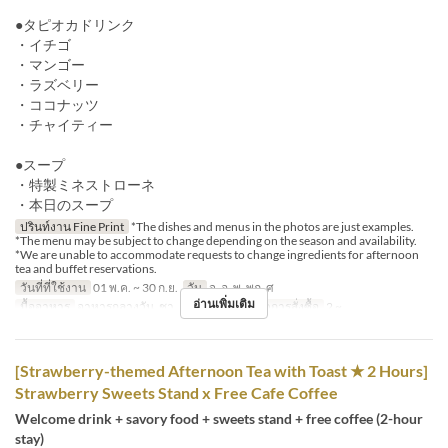
●タピオカドリンク
・イチゴ
・マンゴー
・ラズベリー
・ココナッツ
・チャイティー
●スープ
・特製ミネストローネ
・本日のスープ
ปรินท์งาน Fine Print
*The dishes and menus in the photos are just examples.
*The menu may be subject to change depending on the season and availability.
*We are unable to accommodate requests to change ingredients for afternoon
tea and buffet reservations.
วันที่ที่ใช้งาน
01 พ.ค. ~ 30 ก.ย.
วัน
จ, อ, พ, พฤ, ศ
อ่านเพิ่มเติม
มื้ออาหาร
อาหารกลางวัน, ชา, อาหารเย็น
จำกัดการสั่งซื้อ
2 ~
[Strawberry-themed Afternoon Tea with Toast ★ 2 Hours]
Strawberry Sweets Stand x Free Cafe Coffee
Welcome drink + savory food + sweets stand + free coffee (2-hour
stay)