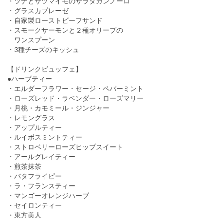
・ツナとサツマイモのサラダカンノーロ
・グラスカプレーゼ
・自家製ローストビーフサンド
・スモークサーモンと２種オリーブの
ワンスプーン
・3種チーズのキッシュ
【ドリンクビュッフェ】
●ハーブティー
・エルダーフラワー・セージ・ペパーミント
・ローズレッド・ラベンダー・ローズマリー
・月桃・カモミール・ジンジャー
・レモングラス
・アップルティー
・ルイボスミントティー
・ストロベリーローズヒップスイート
・アールグレイティー
・煎茶抹茶
・バタフライピー
・ラ・フランスティー
・マンゴーオレンジハーブ
・セイロンティー
・東方美人