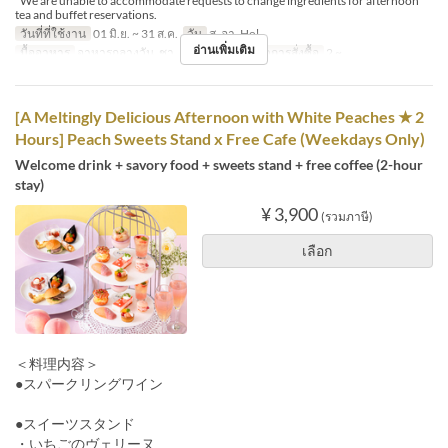
*We are unable to accommodate requests to change ingredients for afternoon
tea and buffet reservations.
วันที่ที่ใช้งาน
01 มิ.ย. ~ 31 ส.ค.
วัน
ส, อา, Hol
อ่านเพิ่มเติม
มื้ออาหาร
อาหารกลางวัน, ชา, อาหารเย็น
จำกัดการสั่งซื้อ
2 ~
[A Meltingly Delicious Afternoon with White Peaches ★ 2
Hours] Peach Sweets Stand x Free Cafe (Weekdays Only)
Welcome drink + savory food + sweets stand + free coffee (2-hour
stay)
¥ 3,900
(รวมภาษี)
เลือก
＜料理内容＞
●スパークリングワイン
●スイーツスタンド
・いちごのヴェリーヌ