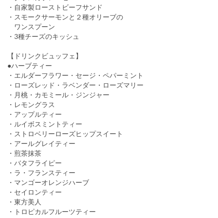
・自家製ローストビーフサンド
・スモークサーモンと２種オリーブの
ワンスプーン
・3種チーズのキッシュ
【ドリンクビュッフェ】
●ハーブティー
・エルダーフラワー・セージ・ペパーミント
・ローズレッド・ラベンダー・ローズマリー
・月桃・カモミール・ジンジャー
・レモングラス
・アップルティー
・ルイボスミントティー
・ストロベリーローズヒップスイート
・アールグレイティー
・煎茶抹茶
・バタフライピー
・ラ・フランスティー
・マンゴーオレンジハーブ
・セイロンティー
・東方美人
・トロピカルフルーツティー