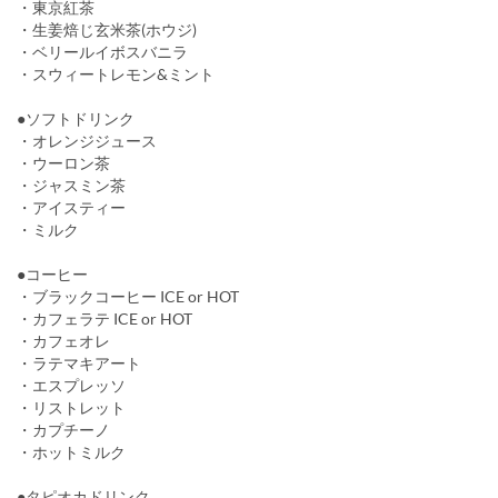
・東京紅茶
・生姜焙じ玄米茶(ホウジ)
・ベリールイボスバニラ
・スウィートレモン&ミント
●ソフトドリンク
・オレンジジュース
・ウーロン茶
・ジャスミン茶
・アイスティー
・ミルク
●コーヒー
・ブラックコーヒー ICE or HOT
・カフェラテ ICE or HOT
・カフェオレ
・ラテマキアート
・エスプレッソ
・リストレット
・カプチーノ
・ホットミルク
●タピオカドリンク