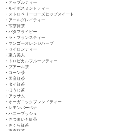
・アップルティー
・ルイボスミントティー
・ストロベリーローズヒップスイート
・アールグレイティー
・煎茶抹茶
・バタフライピー
・ラ・フランスティー
・マンゴーオレンジハーブ
・セイロンティー
・東方美人
・トロピカルフルーツティー
・プアール茶
・コーン茶
・国産紅茶
・タイ紅茶
・ほうじ茶
・アッサム
・オーガニックブレンドティー
・レモンバーベナ
・ハニーブッシュ
・さつまいも紅茶
・さくら紅茶
・東京紅茶