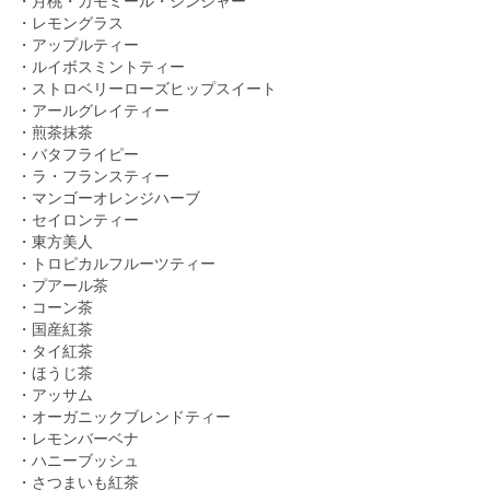
・月桃・カモミール・ジンジャー
・レモングラス
・アップルティー
・ルイボスミントティー
・ストロベリーローズヒップスイート
・アールグレイティー
・煎茶抹茶
・バタフライピー
・ラ・フランスティー
・マンゴーオレンジハーブ
・セイロンティー
・東方美人
・トロピカルフルーツティー
・プアール茶
・コーン茶
・国産紅茶
・タイ紅茶
・ほうじ茶
・アッサム
・オーガニックブレンドティー
・レモンバーベナ
・ハニーブッシュ
・さつまいも紅茶