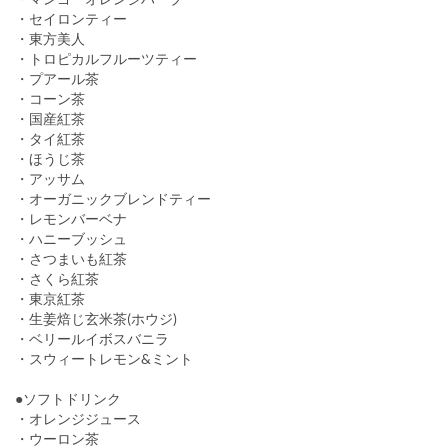
・セイロンティー
・東方美人
・トロピカルフルーツティー
・プアール茶
・コーン茶
・国産紅茶
・タイ紅茶
・ほうじ茶
・アッサム
・オーガニックブレンドティー
・レモンバーベナ
・ハニーブッシュ
・さつまいも紅茶
・さくら紅茶
・東京紅茶
・生姜焙じ玄米茶(ホウジ)
・ベリールイボスバニラ
・スウィートレモン&ミント
●ソフトドリンク
・オレンジジュース
・ウーロン茶