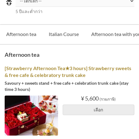
5 ปีและต่ำกว่า
Afternoon tea
Italian Course
Afternoon tea with you
Afternoon tea
[Strawberry Afternoon Tea★3 hours] Strawberry sweets
& free cafe & celebratory trunk cake
Savoury + sweets stand + free cafe + celebration trunk cake (stay
time 3 hours)
¥ 5,600
(รวมภาษี)
เลือก