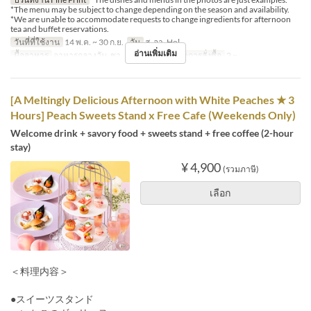
*The menu may be subject to change depending on the season and availability.
*We are unable to accommodate requests to change ingredients for afternoon
tea and buffet reservations.
วันที่ที่ใช้งาน
14 พ.ค. ~ 30 ก.ย.
วัน
ส, อา, Hol
อ่านเพิ่มเติม
มื้ออาหาร
อาหารกลางวัน, ชา, อาหารเย็น
จำกัดการสั่งซื้อ
2 ~
[A Meltingly Delicious Afternoon with White Peaches ★ 3
Hours] Peach Sweets Stand x Free Cafe (Weekends Only)
Welcome drink + savory food + sweets stand + free coffee (2-hour
stay)
¥ 4,900
(รวมภาษี)
เลือก
＜料理内容＞
●スイーツスタンド