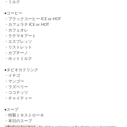
・ミルク
●コーヒー
・ブラックコーヒー ICE or HOT
・カフェラテ ICE or HOT
・カフェオレ
・ラテマキアート
・エスプレッソ
・リストレット
・カプチーノ
・ホットミルク
●タピオカドリンク
・イチゴ
・マンゴー
・ラズベリー
・ココナッツ
・チャイティー
●スープ
・特製ミネストローネ
・本日のスープ
ปรินท์งาน Fine Print
*The dishes and menus in the photos are just examples.