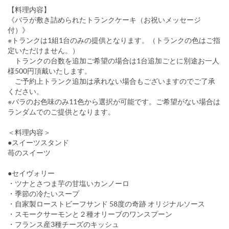
【料理内容】
《バラが敷き詰められたトランクケーキ（お祝いメッセージ
付）》
※トランクは1組1台のみの提供となります。（トランクの色はご指
定いただけません。）
トランクの台数を追加ご希望の場合は1台追加ごとに別途お一人
様500円頂戴いたします。
ご予約上トランク追加は承れない場合もございますのでご了承
ください。
※バラのお色味のみ11色から選択が可能です。ご希望がない場合は
ランダムでのご提供となります。
＜料理内容＞
●スイーツスタンド
苺のスイーツ
●セイヴォリー
・ツナとさつま芋の甘塩いカンノーロ
・季節の冷たいスープ
・自家製ローストビーフサンド 58度の奇跡 オリジナルソース
・スモークサーモンと２種オリーブのワンスプーン
・フランス産3種チーズのキッシュ