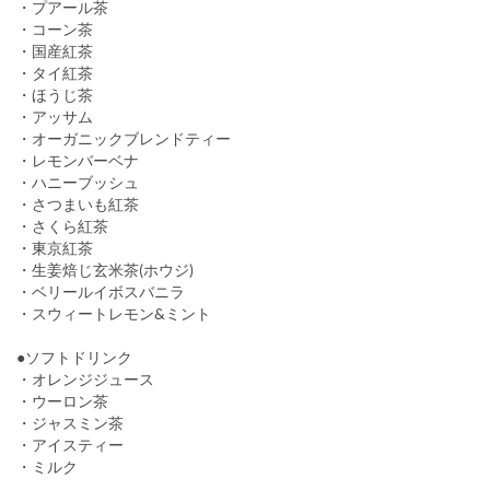
・プアール茶
・コーン茶
・国産紅茶
・タイ紅茶
・ほうじ茶
・アッサム
・オーガニックブレンドティー
・レモンバーベナ
・ハニーブッシュ
・さつまいも紅茶
・さくら紅茶
・東京紅茶
・生姜焙じ玄米茶(ホウジ)
・ベリールイボスバニラ
・スウィートレモン&ミント
●ソフトドリンク
・オレンジジュース
・ウーロン茶
・ジャスミン茶
・アイスティー
・ミルク