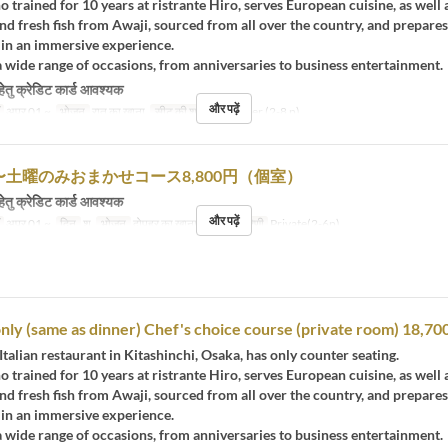
o trained for 10 years at ristrante Hiro, serves European cuisine, as well
nd fresh fish from Awaji, sourced from all over the country, and prepares
 in an immersive experience.
a wide range of occasions, from anniversaries to business entertainment.
हेतु क्रेडिट कार्ड आवश्यक
और पढ़ें
अप्र 01 ~
भोजन
रात का खाना
सीट की श्रेणी
Counter (2-8 p)
zo〜土曜のみおまかせコース8,800円（個室）
हेतु क्रेडिट कार्ड आवश्यक
और पढ़ें
अप्र 01 ~
दिन
श
भोजन
दोपहर का खाना
सीट की श्रेणी
Private(2-6p)
nly (same as dinner) Chef's choice course (private room) 18,70
Italian restaurant in Kitashinchi, Osaka, has only counter seating.
o trained for 10 years at ristrante Hiro, serves European cuisine, as well
nd fresh fish from Awaji, sourced from all over the country, and prepares
 in an immersive experience.
a wide range of occasions, from anniversaries to business entertainment.