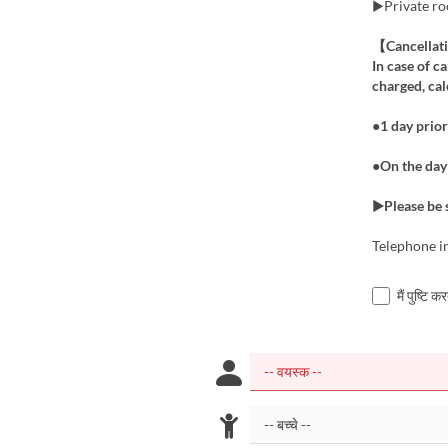
▶︎Private r
【Cancellat
In case of c
charged, cal
●1 day prior
●On the day 
▶Please be s
Telephone i
मैं पुष्टि 