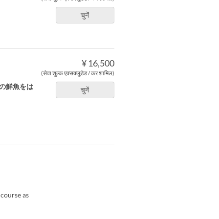
चुनें
¥ 16,500
(सेवा शुल्क एक्सक्लूडेड / कर शामिल)
路の鮮魚をは
चुनें
。
 course as