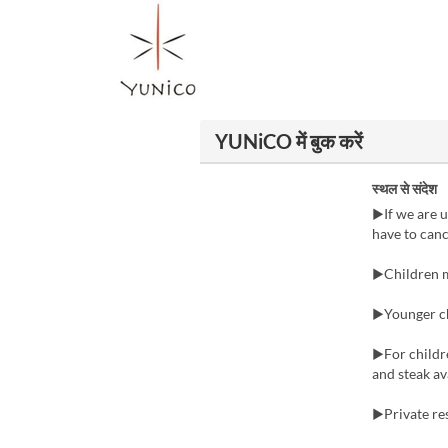
YUNiCO में बुक करें
स्थल से संदेश
▶︎If we are 
have to canc
▶︎Children m
▶︎Younger c
▶︎For childr
and steak av
▶︎Private re