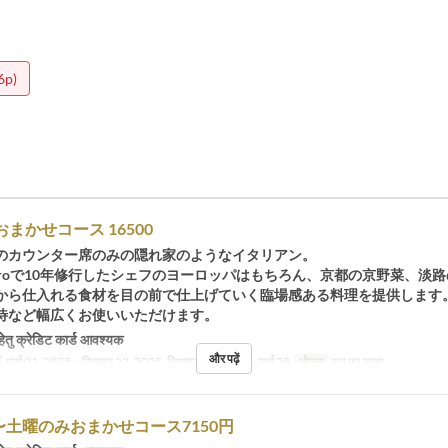
6p)
おまかせコース 16500
のカウンター席のみの隠れ家のようなイタリアン。
nte Hiroで10年修行したシェフのヨーロッパはもちろん、京都の京野菜、淡
から仕入れる食材を目の前で仕上げていく臨場感ある料理を提供します
待など幅広くお使いいただけます。
हेतु क्रेडिट कार्ड आवश्यक
और पढ़ें
मार्च 01, 2025 ~ दिसम्बर 22, 2025, दिसम्बर 26, 2025 ~ मार्च 28
भोजन
रात का खाना
zo〜土曜のみおまかせコース7150円