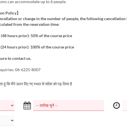
ooms can accommodate up to 6 people.
ion Policy】
ancellation or change in the number of people, the following cancellation 
culated from the reservation time:
 (48 hours prior): 50% of the course price
(24 hours prior): 100% of the course price
ure to contact us.
nquiries: 06-6225-8007
करता हूं कि मैंने ऊपर दिए गए स्थल से संदेश को पढ़ लिया है