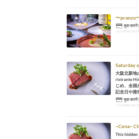
〜pranz
बुक करने 
मान्य तिथि सीमाएँ
Saturday o
大阪北新地
ristra
じめ、全国
記念日や接
बुक करने 
मान्य तिथि सीमाएँ
~Cena~ Ch
This hidden 