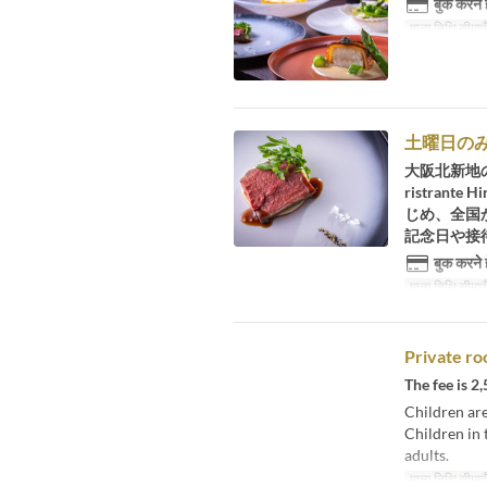
बुक करने 
मान्य तिथि सीमाएँ
土曜日のみ
大阪北新地
ristra
じめ、全国
記念日や接
बुक करने 
मान्य तिथि सीमाएँ
Private ro
The fee is 2
Children are
Children in 
adults.
मान्य तिथि सीमाएँ