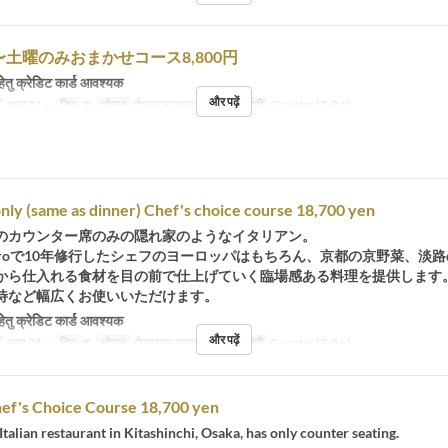
o〜土曜のみおまかせコース8,800円
हेतु क्रेडिट कार्ड आवश्यक
और पढ़ें
अप्र 01 ~
दिन
श
भोजन
दोपहर का खाना
सीट की श्रेणी
Counter (2-8 p)
nly (same as dinner) Chef's choice course 18,700 yen
のカウンター席のみの隠れ家のようなイタリアン。
nte Hiroで10年修行したシェフのヨーロッパはもちろん、京都の京野菜、淡
から仕入れる食材を目の前で仕上げていく臨場感ある料理を提供します
待など幅広くお使いいただけます。
हेतु क्रेडिट कार्ड आवश्यक
और पढ़ें
अप्र 01 ~
दिन
श
भोजन
दोपहर का खाना
सीट की श्रेणी
Counter (2-8 p)
ef's Choice Course 18,700 yen
Italian restaurant in Kitashinchi, Osaka, has only counter seating.