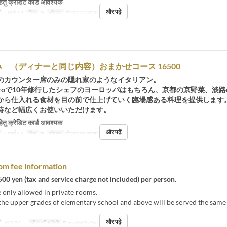
हेतु क्रेडिट कार्ड आवश्यक
और पढ़ें
~ मार्च 14
दिन
श
भोजन
दोपहर का खाना
 （ディナーと同じ内容）おまかせコース 16500
のカウンター席のみの隠れ家のようなイタリアン。
nte Hiroで10年修行したシェフのヨーロッパはもちろん、京都の京野菜、淡
から仕入れる食材を目の前で仕上げていく臨場感ある料理を提供します
待など幅広くお使いいただけます。
हेतु क्रेडिट कार्ड आवश्यक
और पढ़ें
~ मार्च 14
दिन
श
भोजन
दोपहर का खाना
om fee information
,500 yen (tax and service charge not included) per person.
 only allowed in private rooms.
the upper grades of elementary school and above will be served the same
और पढ़ें
अप्र 01 ~
सीट की श्रेणी
Private(2-6p)