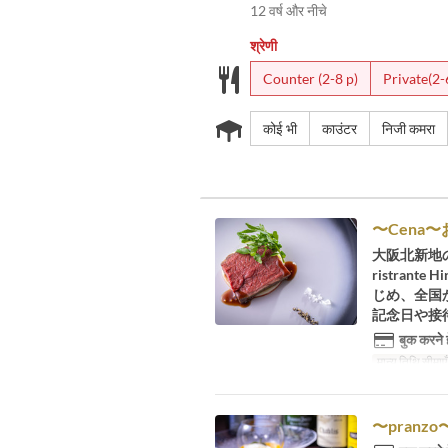
12 वर्ष और नीचे
श्रेणी
Counter (2-8 p)
Private(2-
कोई भी
काउंटर
निजी कमरा
〜Cena〜
大阪北新地
ristra
じめ、全国
記念日や接
बुक करने 
मान्य तिथि सीमाएँ
〜pran