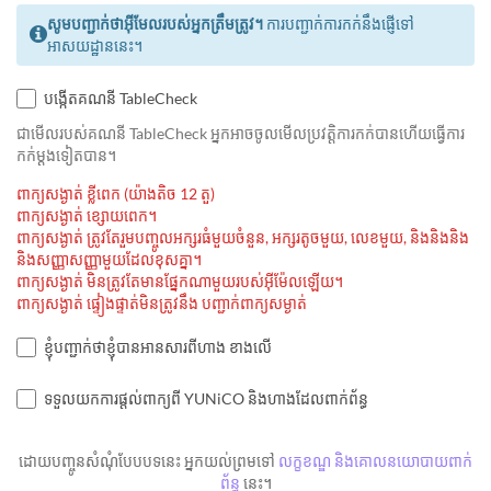
សូមបញ្ជាក់ថាអ៊ីមែលរបស់អ្នកត្រឹមត្រូវ។
ការបញ្ជាក់ការកក់នឹងផ្ញើទៅ
អាសយដ្ឋាននេះ។
បង្កើតគណនី TableCheck
ជាមេីលរបស់គណនី TableCheck អ្នកអាចចូលមើលប្រវត្តិការកក់បានហើយធ្វើការ
កក់ម្ដងទៀតបាន។
ពាក្យសង្ងាត់ ខ្លីពេក (យ៉ាងតិច 12 តួ)
ពាក្យសង្ងាត់ ខ្សោយពេក។
ពាក្យសង្ងាត់ ត្រូវតែរួមបញ្ចូលអក្សរធំមួយចំនួន, អក្សរតូចមួយ, លេខមួយ, និងនិងនិង
និងសញ្ញាសញ្ញាមួយដែលខុសគ្នា។
ពាក្យសង្ងាត់ មិនត្រូវតែមានផ្នែកណាមួយរបស់អ៊ីម៉ែលឡើយ។
ពាក្យសង្ងាត់ ផ្ទៀងផ្ទាត់មិនត្រូវនឹង បញ្ជាក់ពាក្យសម្ងាត់
ខ្ញុំបញ្ជាក់ថាខ្ញុំបានអានសារពីហាង ខាងលើ
ទទួលយកការផ្តល់ពាក្យពី YUNiCO និងហាងដែលពាក់ព័ន្ធ
ដោយបញ្ចូនសំណុំបែបបទនេះ អ្នកយល់ព្រមទៅ
លក្ខខណ្ឌ និងគោលនយោបាយពាក់
ព័ន្ធ
នេះ។