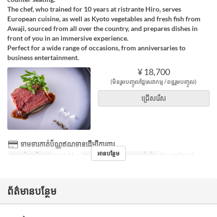
The chef, who trained for 10 years at ristrante Hiro, serves
European cuisine, as well as Kyoto vegetables and fresh fish from
Awaji, sourced from all over the country, and prepares dishes in
front of you in an immersive experience.
Perfect for a wide range of occasions, from anniversaries to
business entertainment.
¥ 18,700
(មិនរួមបញ្ចូលថ្លៃសេវាកម្ម / ពន្ធរួមបញ្ចូល)
ជ្រើសរើស
ទាមទារកាត់ប័ណ្ណឥណទានដើម្បីការពារ
អានបន្ថែម
កាលបរិច្ឆេទត្រឹមត្រូវ
មេសា 01 ~
អាហារ
អាហារឡ
ប្រភេទកន្រ្ត័តាំង
Private(2-6p)
ព័ត៌មានបន្ថែម