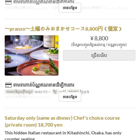
ទាមទារកាត់ប័ណ្ណឥណទានដើម្បីការពារ
អានបន្ថែម
កាលបរិច្ឆេទត្រឹមត្រូវ
មេសា 01 ~
អាហារ
អាហារឡ
ប្រភេទកន្រ្ត័តាំង
Counter (2-8 p)
〜pranzo〜土曜のみおまかせコース8,800円（個室）
¥ 8,800
(មិនរួមបញ្ចូលថ្លៃសេវាកម្ម / ពន្ធរួមបញ្ចូល)
ជ្រើសរើស
ទាមទារកាត់ប័ណ្ណឥណទានដើម្បីការពារ
កាលបរិច្ឆេទត្រឹមត្រូវ
មេសា 01 ~
ថ្ងៃ
សៅរ៍
អាហារ
ថ្ងៃត្រង់
អានបន្ថែម
ប្រភេទកន្រ្ត័តាំង
Private(2-6p)
Saturday only (same as dinner) Chef's choice course
(private room) 18,700 yen
This hidden Italian restaurant in Kitashinchi, Osaka, has only
counter seating.