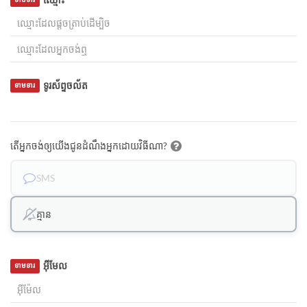
ទូរស័ព្ទចល័ត
ទាមទារ
តើអ្នកចង់ឲ្យយើងជូនដំណឹងអ្នកដោយវិធីណា?
SMS
គ្មាន
អ៊ីមែល
ទាមទារ