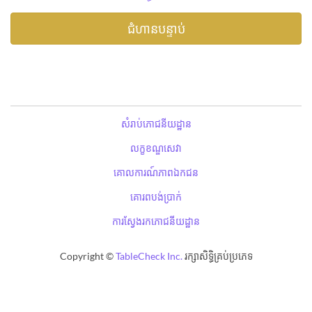
សំរាប់ភោជនីយដ្ឋាន
លក្ខខណ្ឌសេវា
គោលការណ៍ភាពឯកជន
គោរពបង់ប្រាក់
ការស្វែងរកភោជនីយដ្ឋាន
Copyright ©
TableCheck Inc.
រក្សាសិទ្ធិគ្រប់ប្រភេទ