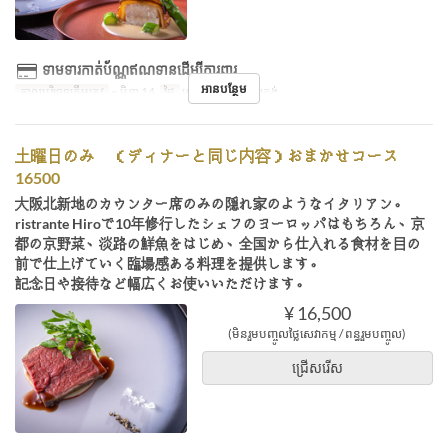
ទាមទារកាត់ប័ណ្ណឥណទានដើម្បីការពារ
អានបន្ថែម
កាលបរិច្ឆេទត្រឹមត្រូវ
~ មិនា 14
ថ្ងៃ
សៅរ៍
អាហារ
ថ្ងៃត្រង់
土曜日のみ （ディナーと同じ内容）おまかせコース
16500
大阪北新地のカウンター席のみの隠れ家のようなイタリアン。
ristrante Hiroで10年修行したシェフのヨーロッパはもちろん、京
都の京野菜、淡路の鮮魚をはじめ、全国から仕入れる食材を目の
前で仕上げていく臨場感ある料理を提供します。
記念日や接待など幅広くお使いいただけます。
¥ 16,500
(មិនរួមបញ្ចូលថ្លៃសេវាកម្ម / ពន្ធរួមបញ្ចូល)
ជ្រើសរើស