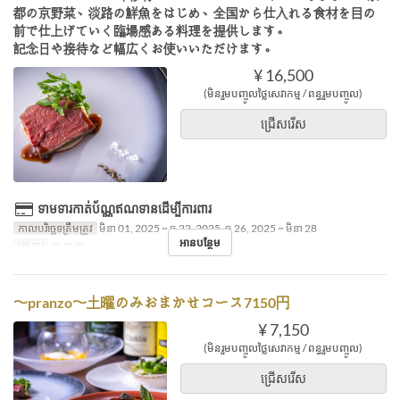
都の京野菜、淡路の鮮魚をはじめ、全国から仕入れる食材を目の
前で仕上げていく臨場感ある料理を提供します。
記念日や接待など幅広くお使いいただけます。
¥ 16,500
(មិនរួមបញ្ចូលថ្លៃសេវាកម្ម / ពន្ធរួមបញ្ចូល)
ជ្រើសរើស
ទាមទារកាត់ប័ណ្ណឥណទានដើម្បីការពារ
កាលបរិច្ឆេទត្រឹមត្រូវ
មិនា 01, 2025 ~ ធ្នូ 22, 2025, ធ្នូ 26, 2025 ~ មិនា 28
អានបន្ថែម
អាហារ
អាហារឡ
〜pranzo〜土曜のみおまかせコース7150円
¥ 7,150
(មិនរួមបញ្ចូលថ្លៃសេវាកម្ម / ពន្ធរួមបញ្ចូល)
ជ្រើសរើស