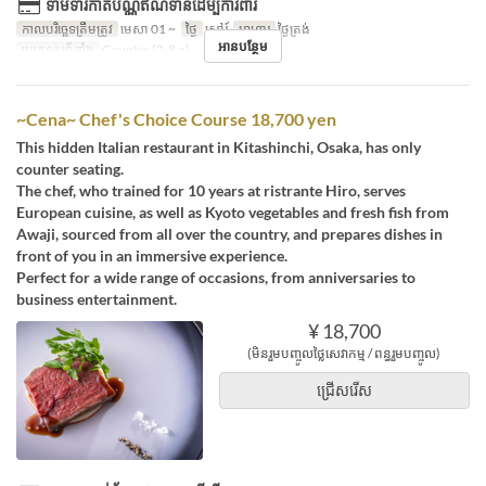
ទាមទារកាត់ប័ណ្ណឥណទានដើម្បីការពារ
កាលបរិច្ឆេទត្រឹមត្រូវ
មេសា 01 ~
ថ្ងៃ
សៅរ៍
អាហារ
ថ្ងៃត្រង់
អានបន្ថែម
ប្រភេទកន្រ្ត័តាំង
Counter (2-8 p)
~Cena~ Chef's Choice Course 18,700 yen
This hidden Italian restaurant in Kitashinchi, Osaka, has only
counter seating.
The chef, who trained for 10 years at ristrante Hiro, serves
European cuisine, as well as Kyoto vegetables and fresh fish from
Awaji, sourced from all over the country, and prepares dishes in
front of you in an immersive experience.
Perfect for a wide range of occasions, from anniversaries to
business entertainment.
¥ 18,700
(មិនរួមបញ្ចូលថ្លៃសេវាកម្ម / ពន្ធរួមបញ្ចូល)
ជ្រើសរើស