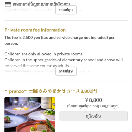
ទាមទារកាត់ប័ណ្ណឥណទានដើម្បីការពារ
អានបន្ថែម
កាលបរិច្ឆេទត្រឹមត្រូវ
~ មិនា 14
ថ្ងៃ
សៅរ៍
អាហារ
ថ្ងៃត្រង់
Private room fee information
The fee is 2,500 yen (tax and service charge not included) per
person.
Children are only allowed in private rooms.
Children in the upper grades of elementary school and above will
be served the same course as adults.
អានបន្ថែម
កាលបរិច្ឆេទត្រឹមត្រូវ
មេសា 01 ~
ប្រភេទកន្រ្ត័តាំង
Private(2-6p)
〜pranzo〜土曜のみおまかせコース8,800円
¥ 8,800
(មិនរួមបញ្ចូលថ្លៃសេវាកម្ម / ពន្ធរួមបញ្ចូល)
ជ្រើសរើស