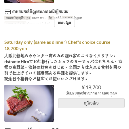
ទាមទារកាត់ប័ណ្ណឥណទានដើម្បីការពារ
កាលបរិច្ឆេទត្រឹមត្រូវ
មេសា 01 ~
ថ្ងៃ
សៅរ៍
អាហារ
ថ្ងៃត្រង់
អានបន្ថែម
ប្រភេទកន្រ្ត័តាំង
Counter (2-8 p)
Saturday only (same as dinner) Chef's choice course
18,700 yen
大阪北新地のカウンター席のみの隠れ家のようなイタリアン。
ristrante Hiroで10年修行したシェフのヨーロッパはもちろん、京
都の京野菜、淡路の鮮魚をはじめ、全国から仕入れる食材を目の
前で仕上げていく臨場感ある料理を提供します。
記念日や接待など幅広くお使いいただけます。
¥ 18,700
(មិនរួមបញ្ចូលថ្លៃសេវាកម្ម / ពន្ធរួមបញ្ចូល)
ជ្រើសរើស