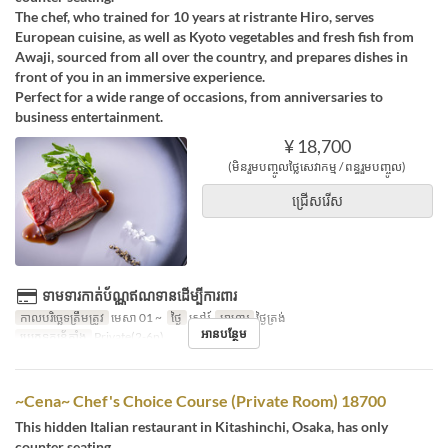
The chef, who trained for 10 years at ristrante Hiro, serves
European cuisine, as well as Kyoto vegetables and fresh fish from
Awaji, sourced from all over the country, and prepares dishes in
front of you in an immersive experience.
Perfect for a wide range of occasions, from anniversaries to
business entertainment.
¥ 18,700
(មិនរួមបញ្ចូលថ្លៃសេវាកម្ម / ពន្ធរួមបញ្ចូល)
ជ្រើសរើស
ទាមទារកាត់ប័ណ្ណឥណទានដើម្បីការពារ
កាលបរិច្ឆេទត្រឹមត្រូវ
មេសា 01 ~
ថ្ងៃ
សៅរ៍
អាហារ
ថ្ងៃត្រង់
អានបន្ថែម
ប្រភេទកន្រ្ត័តាំង
Private(2-6p)
~Cena~ Chef's Choice Course (Private Room) 18700
This hidden Italian restaurant in Kitashinchi, Osaka, has only
counter seating.