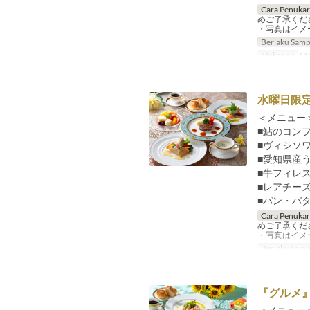
Cara Penuka
めご了承くだ
・写真はイメ
Berlaku Samp
Makanan
Ma
水曜日限定
＜メニュー＞
■鮎のコン
■ヴィシソ
■愛知県産
■牛フィレ
■レアチー
■パン・バ
Cara Penuka
めご了承くだ
・写真はイメ
Berlaku Samp
『グルメ』