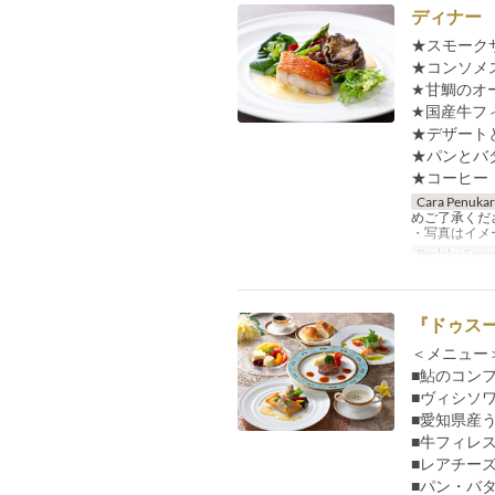
ディナー 
★スモーク
★コンソメ
★甘鯛のオ
★国産牛フ
★デザート
★パンとバ
★コーヒー
Cara Penuka
めご了承くだ
・写真はイメ
Berlaku Samp
『ドゥスール
＜メニュー＞
■鮎のコン
■ヴィシソ
■愛知県産
■牛フィレ
■レアチー
■パン・バ