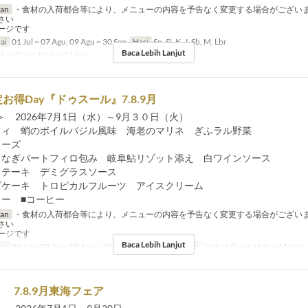
ran
・食材の入荷都合等により、メニューの内容を予告なく変更する場合がござい
さい
ージです
ai
01 Jul ~ 07 Agu, 09 Agu ~ 30 Sep
Hari
Sn, Sl, K, J, Sb, M, Lbr
Baca Lebih Lanjut
kan Siang, Makan Malam
お得Day『ドゥスール』7.8.9月
 2026年7月1日（水）～9月３０日（火）
フィ 蛸のボイルバジル風味 海老のマリネ ぎふラル野菜
ワーズ
うなぎパートフィロ包み 岐阜鮎リゾット添え 白ワインソース
ステーキ デミグラスソース
ズケーキ トロピカルフルーツ アイスクリーム
ター ■コーヒー
ran
・食材の入荷都合等により、メニューの内容を予告なく変更する場合がござい
さい
ージです
Baca Lebih Lanjut
ai
01 Jul ~ 07 Agu, 09 Agu ~ 30 Sep
Hari
R
Makanan
Makan Siang, Makan Malam
 7.8.9月東海フェア