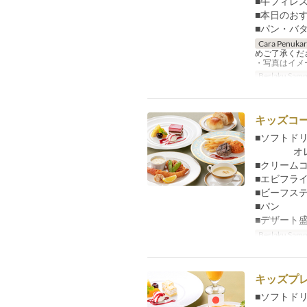
■牛フィレ
■本日のお
■パン・バ
Cara Penuka
めご了承くだ
・写真はイメ
Berlaku Samp
キッズコース
■ソフトド
オレンジ
■クリーム
■エビフラ
■ビーフステ
■パン
■デザート
Berlaku Samp
キッズプレー
■ソフトド