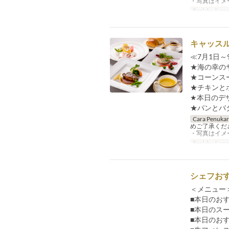
・写真はイメ
Berlaku Samp
キャッスル
≪7月1日～
★海の幸の
★コーンス
★チキンと
★本日のデ
★パンとバ
Cara Penuka
めご了承くだ
・写真はイメ
Berlaku Samp
シェフお
＜メニュー＞
■本日のお
■本日のス
■本日のお