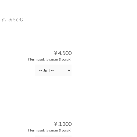
ます。あらかじ
¥ 4.500
(Termasuk layanan & pajak)
¥ 3.300
(Termasuk layanan & pajak)