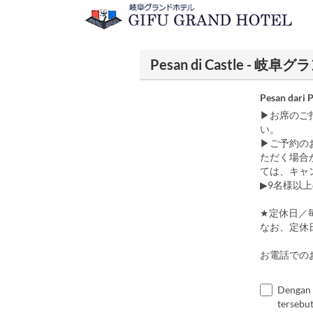
Pesan di Castle - 岐
Pesan dari 
▶お席のご
い。
▶ご予約の
ただく場合
ては、キャ
▶9名様以
★定休日／
なお、定休
お電話でのお問
Dengan 
tersebut