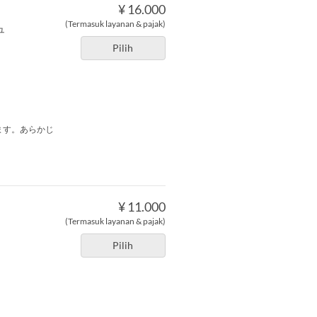
¥ 16.000
(Termasuk layanan & pajak)
ュ
Pilih
ます。あらかじ
¥ 11.000
(Termasuk layanan & pajak)
Pilih