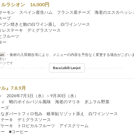
ルラシオン 16,000円
サーモン スペイン産生ハム フランス産チーズ 海老のエスカベッシ
スープ
ーブン焼きと鮑の白ワイン蒸し 白ワインソース
ィレステーキ デミグラスソース
とフルーツ
ター
ran
・食材の入荷都合等により、メニューの内容を予告なく変更する場合がござい
さい
ージです
Baca Lebih Lanjut
ai
~ 07 Agu, 09 Agu ~ 14 Okt, 16 Okt ~
Makanan
Makan Siang, Makan Malam
』7.8.9月
 2026年7月1日（水）～9月30日（水）
フィ 蛸のボイルバジル風味 海老のマリネ ぎふラル野菜
ワーズ
うなぎパートフィロ包み 岐阜鮎リゾット添え 白ワインソース
ステーキ デミグラスソース
ズケーキ トロピカルフルーツ アイスクリーム
ター ■コーヒー