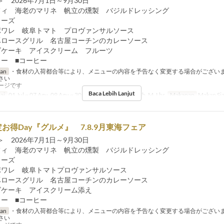
 2026年7月1日～9月30日
フィ 海老のマリネ 帆立の燻製 バジルドレッシング
ワーズ
ポワレ 岐阜トマト プロヴァンサルソース
豚ロースグリル 名古屋コーチンのカレーソース
ズケーキ アイスクリーム フルーツ
ター ■コーヒー
ran
・食材の入荷都合等により、メニューの内容を予告なく変更する場合がござい
さい
ージです
Baca Lebih Lanjut
ai
01 Jul ~ 07 Agu, 09 Agu ~ 30 Sep
Hari
Sn, Sl, K, J, Sb, M, Lbr
Makanan
Makan Si
お得Day『グルメ』 7.8.9月東海フェア
 2026年7月1日～9月30日
フィ 海老のマリネ 帆立の燻製 バジルドレッシング
ワーズ
ポワレ 岐阜トマトプロヴァンサルソース
豚ロースグリル 名古屋コーチンのカレーソース
ズケーキ アイスクリーム添え
ター ■コーヒー
ran
・食材の入荷都合等により、メニューの内容を予告なく変更する場合がござい
さい