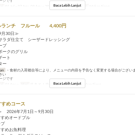
ージです
Baca Lebih Lanjut
ai
01 Jul ~ 07 Agu, 09 Agu ~ 30 Sep
Hari
R
Makanan
Makan Siang
ランチ フルール 4,400円
9月30日≫
サラダ仕立て シーザードレッシング
ープ
ポークのグリル
ザート
ター
ran
・食材の入荷都合等により、メニューの内容を予告なく変更する場合がござい
さい
ージです
Baca Lebih Lanjut
ai
01 Apr ~
Hari
Sl, R, K, J, Sb, M, Lbr
Makanan
Makan Siang
すすめコース
 2026年7月1日～9月30日
すすめオードブル
ープ
すすめお魚料理