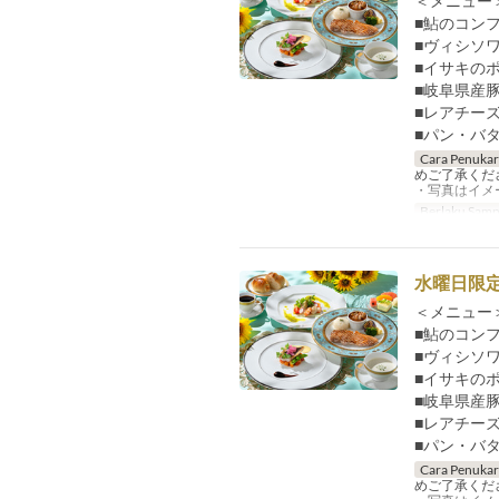
＜メニュー＞
■鮎のコン
■ヴィシソ
■イサキの
■岐阜県産
■レアチー
■パン・バ
Cara Penuka
めご了承くだ
・写真はイメ
Berlaku Samp
水曜日限定
＜メニュー＞
■鮎のコン
■ヴィシソ
■イサキの
■岐阜県産
■レアチー
■パン・バ
Cara Penuka
めご了承くだ