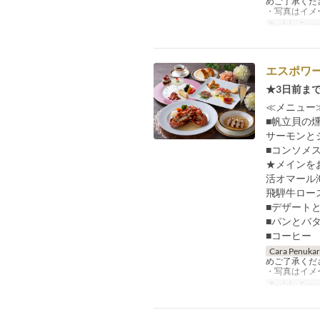
めご了承くだ
・写真はイメ
Berlaku Samp
エスポワー
★3日前ま
≪メニュー
■帆立貝の
サーモンと
■コンソメ
★メインを
活オマール
飛騨牛ロー
■デザート
■パンとバ
■コーヒー
Cara Penuka
めご了承くだ
・写真はイメ
Berlaku Samp