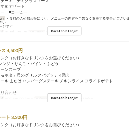
ステーキ デミグラスソース
すすめデザート
ター ■コーヒー
ran
・食材の入荷都合等により、メニューの内容を予告なく変更する場合がござい
さい
ージです
Baca Lebih Lanjut
ai
01 Jul ~ 30 Sep
Makanan
Makan Siang
 4,500円
リンク（お好きなドリンクをお選びください）
・りんご・パイン・ぶどう
コーンスープ
イ＆ホタテ貝のグリル スパゲッティ添え
ーキ または ハンバーグステーキ チキンライス フライドポテト
盛り合わせ
Baca Lebih Lanjut
ai
~ 07 Agu, 09 Agu ~
Makanan
Makan Siang, Makan Malam
ト 3,300円
リンク（お好きなドリンクをお選びください）