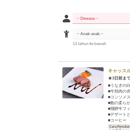
12 tahun ke bawah
キャッスル
★3日前ま
■うなぎの
■牛頬肉の
■コンソメ
■鮑の柔ら
■飛騨牛フ
■デザート
■コーヒー
Cara Penuka