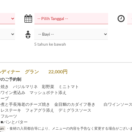
5 tahun ke bawah
ディナー グラン 22,000円
でのご予約制
白焼き バジルマリネ 彩野菜 ミニトマト
赤ワイン煮込み マッシュポテト添え
スープ
か煮と手長海老のチーズ焼き 金目鯛のカダイフ巻き 白ワインソー
ィレステーキ フォアグラ添え デミグラスソース
とフルーツ
 ■パンとバター
ran
・食材の入荷都合等により、メニューの内容を予告なく変更する場合がござい