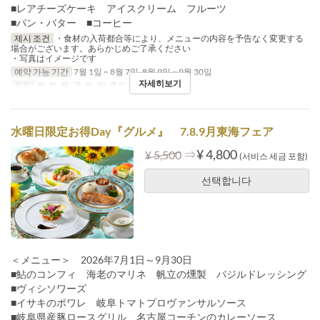
■レアチーズケーキ アイスクリーム フルーツ
■パン・バター ■コーヒー
제시 조건
・食材の入荷都合等により、メニューの内容を予告なく変更する
場合がございます。あらかじめご了承ください
・写真はイメージです
예약 가능 기간
7월 1일 ~ 8월 7일, 8월 9일 ~ 9월 30일
자세히보기
요일
월, 화, 목, 금, 토, 일, 휴일
식사
점심
水曜日限定お得Day『グルメ』 7.8.9月東海フェア
⇒
¥ 4,800
¥ 5,500
(서비스 세금 포함)
선택합니다
＜メニュー＞ 2026年7月1日～9月30日
■鮎のコンフィ 海老のマリネ 帆立の燻製 バジルドレッシング
■ヴィシソワーズ
■イサキのポワレ 岐阜トマトプロヴァンサルソース
■岐阜県産豚ロースグリル 名古屋コーチンのカレーソース