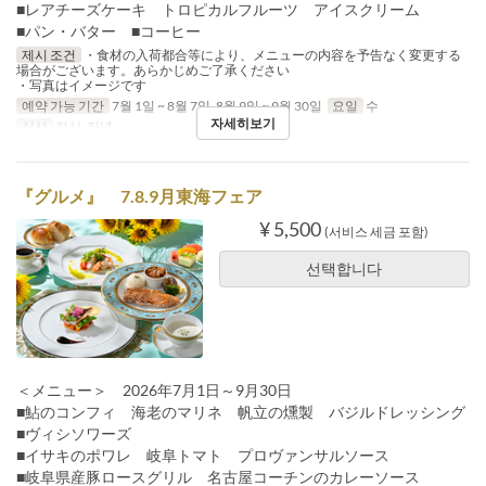
■レアチーズケーキ トロピカルフルーツ アイスクリーム
■パン・バター ■コーヒー
제시 조건
・食材の入荷都合等により、メニューの内容を予告なく変更する
場合がございます。あらかじめご了承ください
・写真はイメージです
예약 가능 기간
7월 1일 ~ 8월 7일, 8월 9일 ~ 9월 30일
요일
수
자세히보기
식사
점심, 저녁
『グルメ』 7.8.9月東海フェア
¥ 5,500
(서비스 세금 포함)
선택합니다
＜メニュー＞ 2026年7月1日～9月30日
■鮎のコンフィ 海老のマリネ 帆立の燻製 バジルドレッシング
■ヴィシソワーズ
■イサキのポワレ 岐阜トマト プロヴァンサルソース
■岐阜県産豚ロースグリル 名古屋コーチンのカレーソース