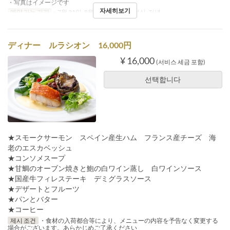
・写真はイメージです
자세히보기
예약 가능 기간
~ 7월 31일, 8월 18일 ~
식사
점심, 저녁
ディナー ルラシオン 16,000円
¥ 16,000
(서비스 세금 포함)
선택합니다
★スモークサーモン スペイン産生ハム フランス産チーズ 海
老のエスカベッシュ
★コンソメスープ
★甘鯛のオーブン焼きと鮑の白ワイン蒸し 白ワインソース
★国産牛フィレステーキ デミグラスソース
★デザートとフルーツ
★パンとバター
★コーヒー
제시 조건
・食材の入荷都合等により、メニューの内容を予告なく変更する
場合がございます。あらかじめご了承ください