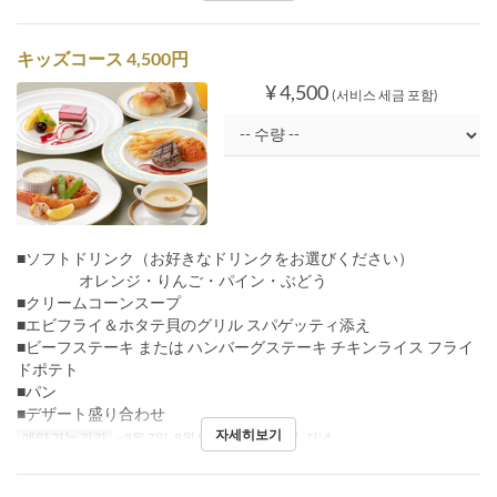
キッズコース 4,500円
¥ 4,500
(서비스 세금 포함)
■ソフトドリンク（お好きなドリンクをお選びください）
オレンジ・りんご・パイン・ぶどう
■クリームコーンスープ
■エビフライ＆ホタテ貝のグリル スパゲッティ添え
■ビーフステーキ または ハンバーグステーキ チキンライス フライ
ドポテト
■パン
■デザート盛り合わせ
자세히보기
예약 가능 기간
~ 8월 7일, 8월 9일 ~
식사
점심, 저녁