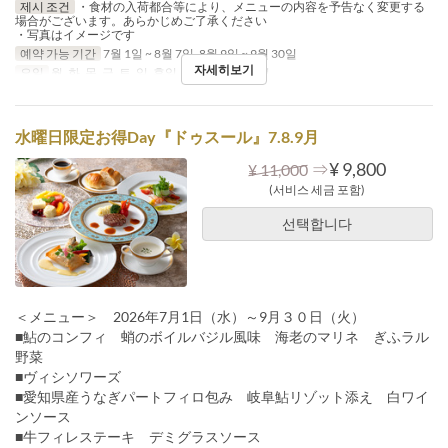
제시 조건
・食材の入荷都合等により、メニューの内容を予告なく変更する
場合がございます。あらかじめご了承ください
・写真はイメージです
예약 가능 기간
7월 1일 ~ 8월 7일, 8월 9일 ~ 9월 30일
자세히보기
요일
월, 화, 목, 금, 토, 일, 휴일
식사
점심, 저녁
水曜日限定お得Day『ドゥスール』7.8.9月
⇒
¥ 9,800
¥ 11,000
(서비스 세금 포함)
선택합니다
＜メニュー＞ 2026年7月1日（水）～9月３０日（火）
■鮎のコンフィ 蛸のボイルバジル風味 海老のマリネ ぎふラル
野菜
■ヴィシソワーズ
■愛知県産うなぎパートフィロ包み 岐阜鮎リゾット添え 白ワイ
ンソース
■牛フィレステーキ デミグラスソース