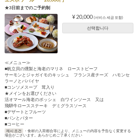
★3日前までのご予約制
¥ 20,000
(서비스 세금 포함)
선택합니다
≪メニュー≫
■帆立貝の燻製と海老のマリネ ローストビーフ
サーモンとジャガイモのキッシュ フランス産チーズ ハモンセ
ラーノとパパイヤ
■コンソメスープ 茸入り
★メインをお選びください
活オマール海老のポッシェ 白ワインソース 又は
飛騨牛ロースステーキ デミグラスソース
■デザートとフルーツ
■パンとバター
■コーヒー
제시 조건
・食材の入荷都合等により、メニューの内容を予告なく変更する
場合がございます。あらかじめご了承ください