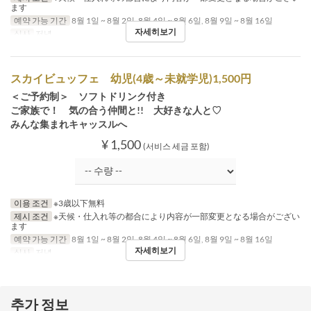
ます
예약 가능 기간
8월 1일 ~ 8월 2일, 8월 4일 ~ 8월 6일, 8월 9일 ~ 8월 16일
자세히보기
식사
저녁
スカイビュッフェ 幼児(4歳～未就学児)1,500円
＜ご予約制＞ ソフトドリンク付き
ご家族で！ 気の合う仲間と!! 大好きな人と♡
みんな集まれキャッスルへ
¥ 1,500
(서비스 세금 포함)
이용 조건
※3歳以下無料
제시 조건
※天候・仕入れ等の都合により内容が一部変更となる場合がござい
ます
예약 가능 기간
8월 1일 ~ 8월 2일, 8월 4일 ~ 8월 6일, 8월 9일 ~ 8월 16일
자세히보기
식사
저녁
추가 정보