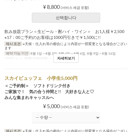
¥ 8,800
(서비스 세금 포함)
선택합니다
飲み放題プラン＜生ビール・酎ハイ・ワイン＞ お1人様￥2,500
※17：00ご予約のお客様は1000円引きで￥1,500に!!
제시 조건
※天候・仕入れ等の都合により内容が一部変更となる場合がござい
ます
예약 가능 기간
8월 1일 ~ 8월 2일, 8월 4일 ~ 8월 6일, 8월 9일 ~ 8월 16일
자세히보기
식사
저녁
주문 수량 제한
1 ~ 8
スカイビュッフェ 小学生5,000円
＜ご予約制＞ ソフトドリンク付き
ご家族で！ 気の合う仲間と!! 大好きな人と♡
みんな集まれキャッスルへ
¥ 5,000
(서비스 세금 포함)
제시 조건
※天候・仕入れ等の都合により内容が一部変更となる場合がござい