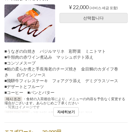
¥ 22,000
(서비스 세금 포함)
선택합니다
■うなぎの白焼き バジルマリネ 彩野菜 ミニトマト
■牛頬肉の赤ワイン煮込み マッシュポテト添え
■コンソメスープ
■鮑の柔らか煮と手長海老のチーズ焼き 金目鯛のカダイフ巻
き 白ワインソース
■飛騨牛フィレステーキ フォアグラ添え デミグラスソース
■デザートとフルーツ
■コーヒー ■パンとバター
제시 조건
・食材の入荷都合等により、メニューの内容を予告なく変更する
場合がございます。あらかじめご了承ください
・写真はイメージです
자세히보기
예약 가능 기간
~ 7월 31일, 8월 18일 ~
식사
점심, 저녁
エスポワール 20,000円