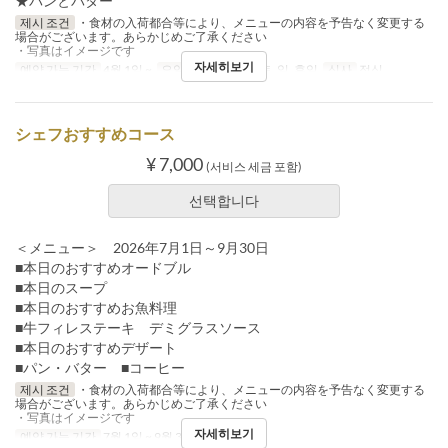
★パンとバター
제시 조건
・食材の入荷都合等により、メニューの内容を予告なく変更する
場合がございます。あらかじめご了承ください
・写真はイメージです
자세히보기
예약 가능 기간
4월 1일 ~
요일
화, 수, 목, 금, 토, 일, 휴일
식사
점심
シェフおすすめコース
¥ 7,000
(서비스 세금 포함)
선택합니다
＜メニュー＞ 2026年7月1日～9月30日
■本日のおすすめオードブル
■本日のスープ
■本日のおすすめお魚料理
■牛フィレステーキ デミグラスソース
■本日のおすすめデザート
■パン・バター ■コーヒー
제시 조건
・食材の入荷都合等により、メニューの内容を予告なく変更する
場合がございます。あらかじめご了承ください
・写真はイメージです
자세히보기
예약 가능 기간
7월 1일 ~ 9월 30일
식사
점심