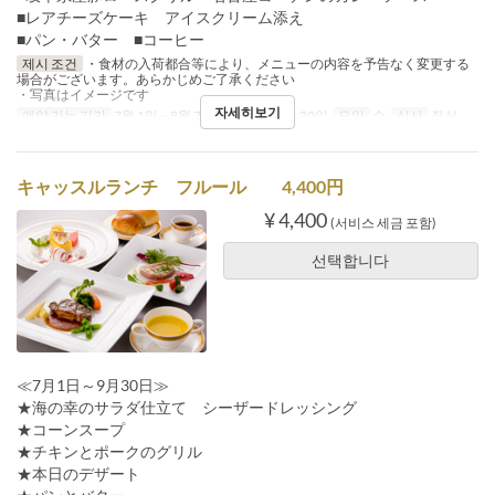
■レアチーズケーキ アイスクリーム添え
■パン・バター ■コーヒー
제시 조건
・食材の入荷都合等により、メニューの内容を予告なく変更する
場合がございます。あらかじめご了承ください
・写真はイメージです
자세히보기
예약 가능 기간
7월 1일 ~ 8월 7일, 8월 9일 ~ 9월 30일
요일
수
식사
점심
キャッスルランチ フルール 4,400円
¥ 4,400
(서비스 세금 포함)
선택합니다
≪7月1日～9月30日≫
★海の幸のサラダ仕立て シーザードレッシング
★コーンスープ
★チキンとポークのグリル
★本日のデザート