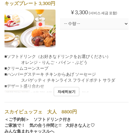
キッズプレート 3,300円
¥ 3,300
(서비스 세금 포함)
■ソフトドリンク（お好きなドリンクをお選びください）
オレンジ・りんご・パイン・ぶどう
■クリームコーンスープ
■ハンバーグステーキ チキンからあげ ソーセージ
スパゲッティ チキンライス フライドポテト サラダ
■デザート盛り合わせ
자세히보기
예약 가능 기간
~ 8월 7일, 8월 9일 ~
식사
점심, 저녁
スカイビュッフェ 大人 8800円
＜ご予約制＞ ソフトドリンク付き
ご家族で！ 気の合う仲間と!! 大好きな人と♡
みんな集まれキャッスルへ