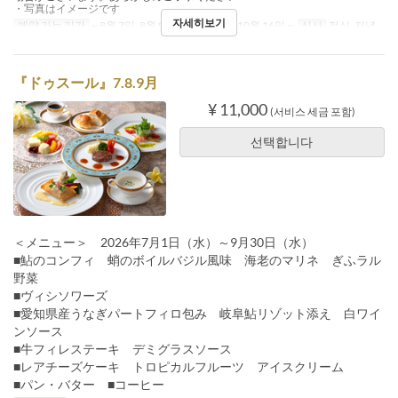
・写真はイメージです
자세히보기
예약 가능 기간
~ 8월 7일, 8월 9일 ~ 10월 14일, 10월 16일 ~
식사
점심, 저녁
『ドゥスール』7.8.9月
¥ 11,000
(서비스 세금 포함)
선택합니다
＜メニュー＞ 2026年7月1日（水）～9月30日（水）
■鮎のコンフィ 蛸のボイルバジル風味 海老のマリネ ぎふラル
野菜
■ヴィシソワーズ
■愛知県産うなぎパートフィロ包み 岐阜鮎リゾット添え 白ワイ
ンソース
■牛フィレステーキ デミグラスソース
■レアチーズケーキ トロピカルフルーツ アイスクリーム
■パン・バター ■コーヒー