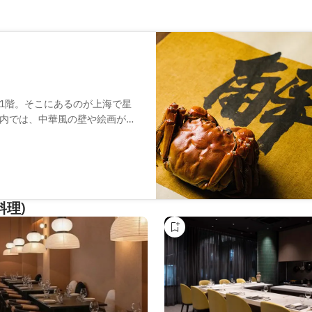
1階。そこにあるのが上海で星
内では、中華風の壁や絵画が生
な雰囲気を楽しんでいただけま
自のレシピを用いた上海蟹料理
豊富なメニューをご用意。材料
、品質、鮮度、安全性、いずれ
料理)
。