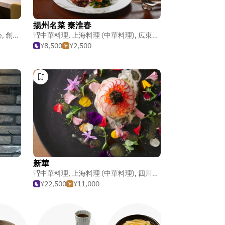
揚州名菜 秦淮春
心
,
創作料理
中華料理
,
上海料理 (中華料理)
,
広東料理 (中華料理)
¥8,500
¥2,500
新華
中華料理
,
上海料理 (中華料理)
,
四川料理 (中華料理)
¥22,500
¥11,000
焼き鳥