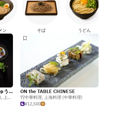
メン
そば
うどん
中国料理「翡翠宮（ひすいきゅう）」
ON the TABLE CHINESE
)
,
上海料理 (中華料理)
中華料理
,
上海料理 (中華料理)
¥12,500
-