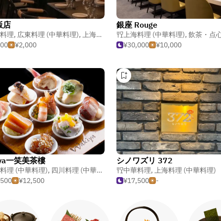
飯店
銀座 Rouge
料理
,
広東料理 (中華料理)
,
上海料理 (中華料理)
上海料理 (中華料理)
,
飲茶・点
500
¥2,000
¥30,000
¥10,000
iya一笑美茶樓
シノワズリ 372
料理 (中華料理)
,
四川料理 (中華料理)
中華料理
,
上海料理 (中華料理)
,500
¥12,500
¥17,500
-