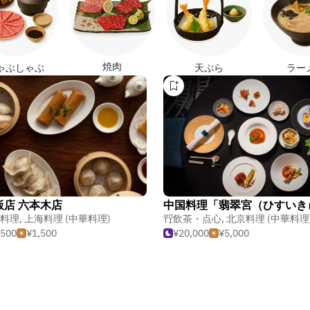
焼肉
ゃぶしゃぶ
天ぷら
ラー
飯店 六本木店
料理
,
上海料理 (中華料理)
飲茶・点心
,
北京料理 (中華料理
,500
¥1,500
¥20,000
¥5,000