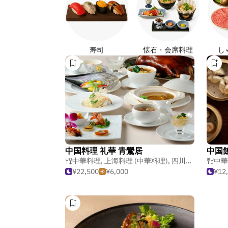
寿司
懐石・会席料理
し
中国料理 礼華 青鸞居
中国
中華料理
,
上海料理 (中華料理)
,
四川料理 (中華料理)
中華
¥22,500
¥6,000
¥12