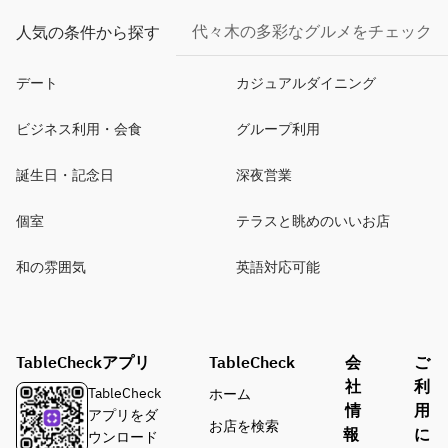
代々木の多彩なグルメをチェック
人気の条件から探す
デート
カジュアルダイニング
ビジネス利用・会食
グループ利用
誕生日・記念日
深夜営業
個室
テラスと眺めのいいお店
和の雰囲気
英語対応可能
TableCheckアプリ
TableCheck
会
ご
社
利
TableCheck
ホーム
情
用
アプリをダ
お店を検索
報
に
ウンロード