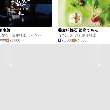
蕎麦悠
蕎麦粉懐石 銀座てあん
,
懐石・会席料理
,
ワインバー
そば
,
天ぷら
,
創作料理
,000
¥3,000
¥8,500
¥6,000