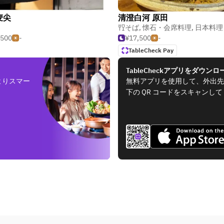
麦尖
清澄白河 原田
そば
,
懐石・会席料理
,
日本料理
,500
-
¥17,500
-
TableCheck Pay
TableCheckアプリをダウンロ
よりスマー
無料アプリを使用して、外出先
下の QR コードをスキャンし