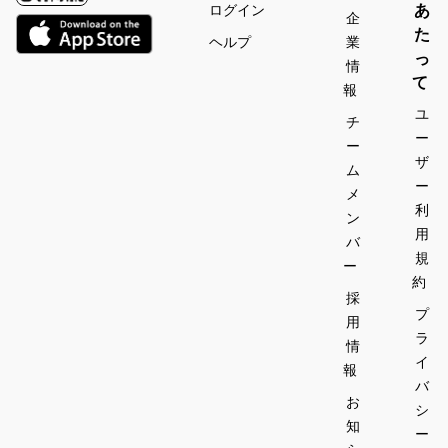
あ
ログイン
企
た
ヘルプ
業
っ
情
て
報
ユ
チ
ー
ー
ザ
ム
ー
メ
利
ン
用
バ
規
ー
約
採
プ
用
ラ
情
イ
報
バ
お
シ
知
ー