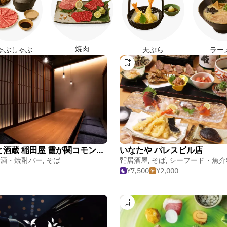
焼肉
ゃぶしゃぶ
天ぷら
ラー
蕎麦と酒蔵 稲田屋 霞が関コモンゲート店
いなたや パレスビル店
酒・焼酎バー
,
そば
居酒屋
,
そば
,
シーフード・魚介
¥7,500
¥2,000