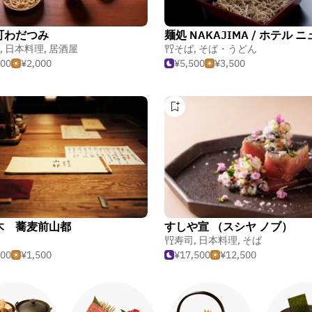
町わだつみ
,
日本料理
,
居酒屋
そば
,
そば・うどん
500
¥2,000
¥5,500
¥3,500
木 蕎麦前山都
すしや宣 （スシヤ ノブ）
寿司
,
日本料理
,
そば
000
¥1,500
¥17,500
¥12,500