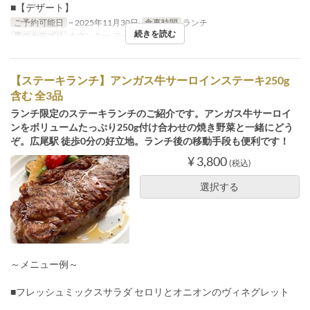
■【デザート】
ご予約可能日
~ 2025年11月30日
食事時間
ランチ
続きを読む
席のカテゴリ
カウンター, テーブル
【ステーキランチ】アンガス牛サーロインステーキ250g
含む 全3品
ランチ限定のステーキランチのご紹介です。アンガス牛サーロイ
ンをボリュームたっぷり250g付け合わせの焼き野菜と一緒にどう
ぞ。広尾駅 徒歩0分の好立地。ランチ後の移動手段も便利です！
¥ 3,800
(税込)
選択する
～メニュー例～
■フレッシュミックスサラダ セロリとオニオンのヴィネグレット