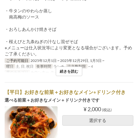
・牛タンのやわらか蒸し
南高梅のソース
・おろしあんかけ焼きそば
・桜えびと九条ねぎの汁なし混ぜそば
※メニューは仕入状況等により変更となる場合がございます。予め
ご了承ください。
ご予約可能日
2025年12月1日 ~ 2025年12月29日, 1月5日 ~
曜日
土, 日, 祝日
食事時間
ランチ
注文数制限
~ 4
続きを読む
席のカテゴリ
カウンター, テーブル
【平日】お好きな前菜＋お好きなメイン+ドリンク付き
選べる前菜＋お好きなメイン＋ドリンク付きです
¥ 2,000
(税込)
選択する