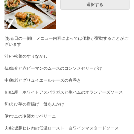
選択する
(ある日の一例) メニュー内容によっては価格が変動することがご
ざいます
汁)小松菜のすりながし
仏)魚介と赤ピーマンのムースのコンソメゼリーがけ
中)海老とグリュイエールチーズの春巻き
旬)仏産 ホワイトアスパラガスと生ハムのオランデーズソース
和)えび芋の唐揚げ 蟹あんかけ
伊)ウニの冷製カッペリーニ
肉)松坂豚ヒレ肉の低温ロースト 白ワインマスタードソース