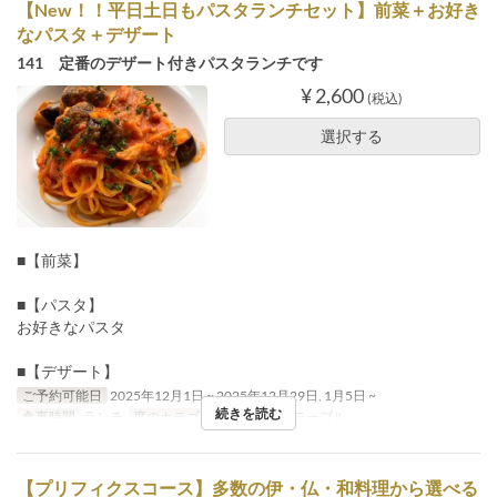
【New！！平日土日もパスタランチセット】前菜＋お好き
なパスタ＋デザート
141 定番のデザート付きパスタランチです
¥ 2,600
(税込)
選択する
■【前菜】
■【パスタ】
お好きなパスタ
■【デザート】
ご予約可能日
2025年12月1日 ~ 2025年12月29日, 1月5日 ~
続きを読む
食事時間
ランチ
席のカテゴリ
カウンター, テーブル
【プリフィクスコース】多数の伊・仏・和料理から選べる