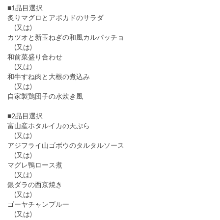
■1品目選択
炙りマグロとアボカドのサラダ
(又は)
カツオと新玉ねぎの和風カルパッチョ
(又は)
和前菜盛り合わせ
(又は)
和牛すね肉と大根の煮込み
(又は)
自家製鶏団子の水炊き風
■2品目選択
富山産ホタルイカの天ぷら
(又は)
アジフライ山ゴボウのタルタルソース
(又は)
マグレ鴨ロース煮
(又は)
銀ダラの西京焼き
(又は)
ゴーヤチャンプルー
(又は)