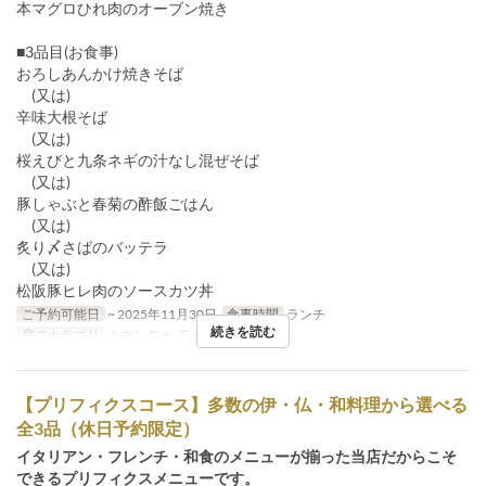
本マグロひれ肉のオーブン焼き
■3品目(お食事)
おろしあんかけ焼きそば
(又は)
辛味大根そば
(又は)
桜えびと九条ネギの汁なし混ぜそば
(又は)
豚しゃぶと春菊の酢飯ごはん
(又は)
炙り〆さばのバッテラ
(又は)
松阪豚ヒレ肉のソースカツ丼
ご予約可能日
~ 2025年11月30日
食事時間
ランチ
続きを読む
席のカテゴリ
カウンター, テーブル
【プリフィクスコース】多数の伊・仏・和料理から選べる
全3品（休日予約限定）
イタリアン・フレンチ・和食のメニューが揃った当店だからこそ
できるプリフィクスメニューです。