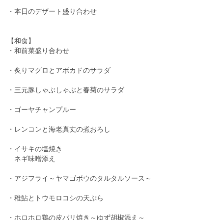
・本日のデザート盛り合わせ
【和食】
・和前菜盛り合わせ
・炙りマグロとアボカドのサラダ
・三元豚しゃぶしゃぶと春菊のサラダ
・ゴーヤチャンプルー
・レンコンと海老真丈の煮おろし
・イサキの塩焼き
ネギ味噌添え
・アジフライ～ヤマゴボウのタルタルソース～
・稚鮎とトウモロコシの天ぷら
・ホロホロ鶏の皮パリ焼き～ゆず胡椒添え～