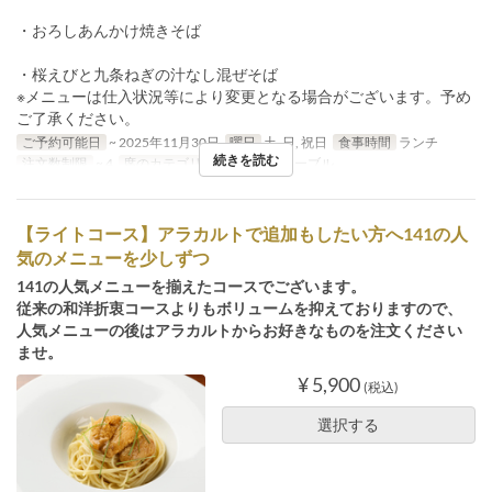
・おろしあんかけ焼きそば
・桜えびと九条ねぎの汁なし混ぜそば
※メニューは仕入状況等により変更となる場合がございます。予め
ご了承ください。
ご予約可能日
~ 2025年11月30日
曜日
土, 日, 祝日
食事時間
ランチ
続きを読む
注文数制限
~ 4
席のカテゴリ
カウンター, テーブル
【ライトコース】アラカルトで追加もしたい方へ141の人
気のメニューを少しずつ
141の人気メニューを揃えたコースでございます。
従来の和洋折衷コースよりもボリュームを抑えておりますので、
人気メニューの後はアラカルトからお好きなものを注文ください
ませ。
¥ 5,900
(税込)
選択する