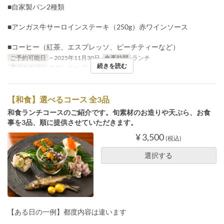
■自家製パン2種類
■アンガス牛サーロインステーキ（250g）赤ワインソース
■コーヒー（紅茶、エスプレッソ、ピーチティーなど）
ご予約可能日
~ 2025年11月30日
食事時間
ランチ
続きを読む
席のカテゴリ
カウンター, テーブル
【和食】選べるコース 全3品
和食ランチコースのご紹介です。旬素材のお造りや天ぷら、お食
事を3品、順に提供させていただきます。
¥ 3,500
(税込)
選択する
【ある日の一例】都度内容は違います