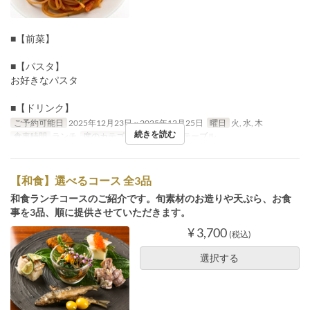
■【前菜】
■【パスタ】
お好きなパスタ
■【ドリンク】
ご予約可能日
2025年12月23日 ~ 2025年12月25日
曜日
火, 水, 木
続きを読む
食事時間
ランチ
席のカテゴリ
カウンター, テーブル
【和食】選べるコース 全3品
和食ランチコースのご紹介です。旬素材のお造りや天ぷら、お食
事を3品、順に提供させていただきます。
¥ 3,700
(税込)
選択する