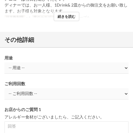
ディナーでは、お一人様、1Drink& 2皿からの御注文をお願い致し
ます。お子様も対象となります。
続きを読む
注文数制限
~ 6
席のカテゴリ
カウンター, テーブル
その他詳細
用途
ご利用回数
お店からのご質問 1
アレルギー食材がございましたら、ご記入ください。