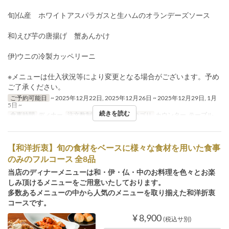
旬)仏産 ホワイトアスパラガスと生ハムのオランデーズソース
和)えび芋の唐揚げ 蟹あんかけ
伊)ウニの冷製カッペリーニ
※メニューは仕入状況等により変更となる場合がございます。予め
ご了承ください。
ご予約可能日
~ 2025年12月22日, 2025年12月26日 ~ 2025年12月29日, 1月
5日 ~
続きを読む
食事時間
ディナー
注文数制限
~ 6
席のカテゴリ
カウンター, テーブル
【和洋折衷】旬の食材をベースに様々な食材を用いた食事
のみのフルコース 全8品
当店のディナーメニューは和・伊・仏・中のお料理を色々とお楽
しみ頂けるメニューをご用意いたしております。
多数あるメニューの中から人気のメニューを取り揃えた和洋折衷
コースです。
¥ 8,900
(税込サ別)