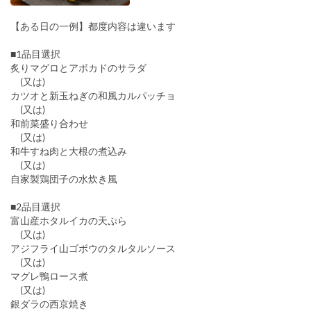
【ある日の一例】都度内容は違います
■1品目選択
炙りマグロとアボカドのサラダ
(又は)
カツオと新玉ねぎの和風カルパッチョ
(又は)
和前菜盛り合わせ
(又は)
和牛すね肉と大根の煮込み
(又は)
自家製鶏団子の水炊き風
■2品目選択
富山産ホタルイカの天ぷら
(又は)
アジフライ山ゴボウのタルタルソース
(又は)
マグレ鴨ロース煮
(又は)
銀ダラの西京焼き