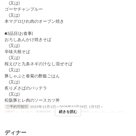
(又は)
ゴーヤチャンプルー
(又は)
本マグロひれ肉のオーブン焼き
■3品目(お食事)
おろしあんかけ焼きそば
(又は)
辛味大根そば
(又は)
桜えびと九条ネギの汁なし混ぜそば
(又は)
豚しゃぶと春菊の酢飯ごはん
(又は)
炙り〆さばのバッテラ
(又は)
松阪豚ヒレ肉のソースカツ丼
ご予約可能日
2025年12月1日 ~ 2025年12月29日, 1月5日 ~
続きを読む
曜日
土, 日, 祝日
食事時間
ランチ
席のカテゴリ
カウンター, テーブル
ディナー