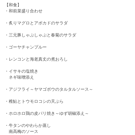
【和食】
・和前菜盛り合わせ
・炙りマグロとアボカドのサラダ
・三元豚しゃぶしゃぶと春菊のサラダ
・ゴーヤチャンプルー
・レンコンと海老真丈の煮おろし
・イサキの塩焼き
ネギ味噌添え
・アジフライ～ヤマゴボウのタルタルソース～
・稚鮎とトウモロコシの天ぷら
・ホロホロ鶏の皮パリ焼き～ゆず胡椒添え～
・牛タンのやわらか蒸し
南高梅のソース