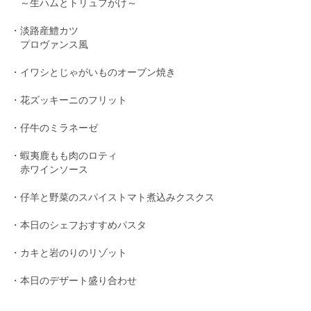
～生ハムとトリュフがけ～
・淡路産鱧カツ
プロヴァンス風
・イワシとじゃがいものオーブン焼き
・花ズッキーニのフリット
・仔牛のミラネーゼ
・蝦夷鹿もも肉のロティ
赤ワインソース
・仔羊と野菜のスパイストマト煮込みクスクス
・本日のシェフおすすめパスタ
・カキと岩のりのリゾット
・本日のデザート盛り合わせ