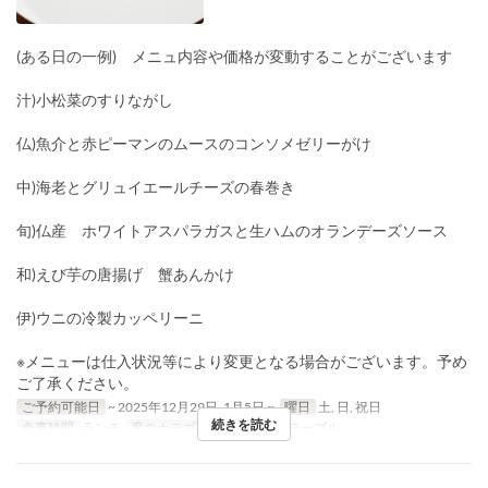
(ある日の一例) メニュ内容や価格が変動することがございます
汁)小松菜のすりながし
仏)魚介と赤ピーマンのムースのコンソメゼリーがけ
中)海老とグリュイエールチーズの春巻き
旬)仏産 ホワイトアスパラガスと生ハムのオランデーズソース
和)えび芋の唐揚げ 蟹あんかけ
伊)ウニの冷製カッペリーニ
※メニューは仕入状況等により変更となる場合がございます。予め
ご了承ください。
ご予約可能日
~ 2025年12月29日, 1月5日 ~
曜日
土, 日, 祝日
続きを読む
食事時間
ランチ
席のカテゴリ
カウンター, テーブル