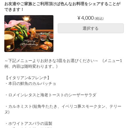
お友達やご家族とご利用頂けば色んなお料理をシェアすることが
できます！
¥ 4,000
(税込)
選択する
～下記メニューよりお好きな3皿をお選びください～ (メニュー1
例、内容は随時変わります。)
【イタリアン&フレンチ】
・本日の鮮魚のカルパッチョ
・ロメインレタスと海老トーストのシーザーサラダ
・カルネミスト(短角牛たたき、イベリコ豚スモークタン、テリー
ヌ)
・ホワイトアスパラの温製