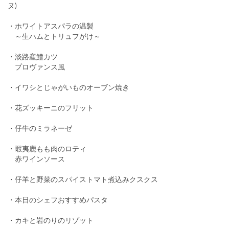
ヌ)
・ホワイトアスパラの温製
～生ハムとトリュフがけ～
・淡路産鱧カツ
プロヴァンス風
・イワシとじゃがいものオーブン焼き
・花ズッキーニのフリット
・仔牛のミラネーゼ
・蝦夷鹿もも肉のロティ
赤ワインソース
・仔羊と野菜のスパイストマト煮込みクスクス
・本日のシェフおすすめパスタ
・カキと岩のりのリゾット