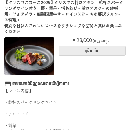
【クリスマスコース2025】クリスマス特別プラン！乾杯スパーク
リングワイン付き！蟹、雲丹、活あわび、活ロブスターの鉄板
焼、フォアグラ、厳選国産牛サーロインステーキの贅沢フルコー
ス料理！
特別な日にふさわしいコースをクラシックな空間と共にお楽しみ
ください
¥ 23,000
(ពន្ធរួមបញ្ចូល)
ជ្រើសរើស
ទាមទារកាត់ប័ណ្ណឥណទានដើម្បីការពារ
【コース内容】
・乾杯スパークリングワイン
・アミューズ
・前菜