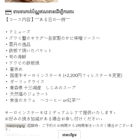
ទាមទារកាត់ប័ណ្ណឥណទានដើម្បីការពារ
【コース内容】～ある日の一例～
・アミューズ
・ズワイ蟹のサラダ〜自家製のかに味噌ソース〜
・雲丹の逸品
・鉄板で焼いたバケット
・旬の海鮮
・アワビの鉄板焼
・ 箸休め
・ 国産牛サーロインステーキ (+2,200円フィレステーキ変更)
・ ガーリックライス
・ 青森県 十三湖産 しじみのスープ
・ 天然塩のジェラート
・ 食後のカフェ 〜コーヒー or紅茶～
サーロインステーキはミディアムレアで提供いたします。
お好みの焼き加減がある場合お申し付けください。
ការបោះពុម្ពល្អ
混雑時、ご予約のお時間から2時間制をいただく場合がございま
す。
អានបន្ថែម
អាហារ
ថ្ងៃត្រង់, អាហារឡ