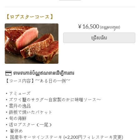
【ロブスターコース】
¥ 16,500
(ពន្ធរួមបញ្ចូល)
ជ្រើសរើស
ទាមទារកាត់ប័ណ្ណឥណទានដើម្បីការពារ
【コース内容】～ある日の一例～
・アミューズ
・ズワイ蟹のサラダ〜自家製のかに味噌ソース〜
・雲丹の逸品
・鉄板で焼いたバケット
・旬の海鮮
・活ロブスター（一尾）
・ 箸休め
・ 国産牛サーロインステーキ (+2,200円フィレステーキ変更)