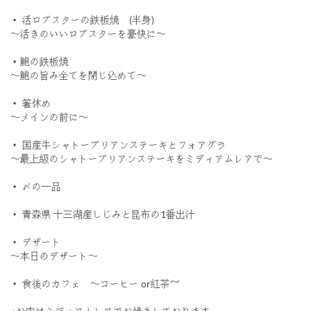
・ 活ロブスターの鉄板焼 (半身)
〜活きのいいロブスターを豪快に〜
・鮑の鉄板焼
〜鮑の旨み全てを閉じ込めて〜
・ 箸休め
〜メインの前に〜
・ 国産牛シャトーブリアンステーキとフォアグラ
〜最上級のシャトーブリアンステーキをミディアムレアで〜
・ 〆の一品
・ 青森県 十三湖産しじみと昆布の1番出汁
・ デザート
〜本日のデザート〜
・ 食後のカフェ 〜コーヒー or紅茶～