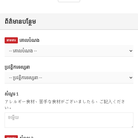
ព័ត៌មានបន្ថែម
គោលបំណង
ទាមទារ
ប្រវត្តិការទស្សនា
សំណួរ 1
アレルギー食材、苦手な食材がございましたら、ご記入くださ
い。