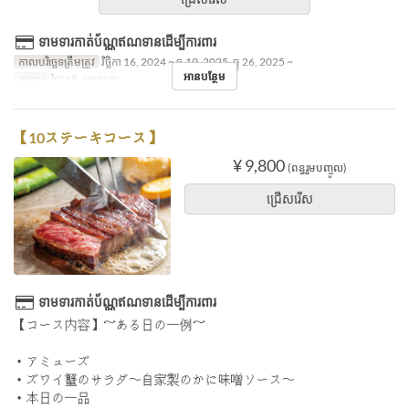
ទាមទារកាត់ប័ណ្ណឥណទានដើម្បីការពារ
កាលបរិច្ឆេទត្រឹមត្រូវ
វិច្ឆិកា 16, 2024 ~ ធ្នូ 19, 2025, ធ្នូ 26, 2025 ~
អានបន្ថែម
អាហារ
ថ្ងៃត្រង់, អាហារឡ
【10ステーキコース】
¥ 9,800
(ពន្ធរួមបញ្ចូល)
ជ្រើសរើស
ទាមទារកាត់ប័ណ្ណឥណទានដើម្បីការពារ
【コース内容】～ある日の一例～
・アミューズ
・ズワイ蟹のサラダ〜自家製のかに味噌ソース〜
・本日の一品