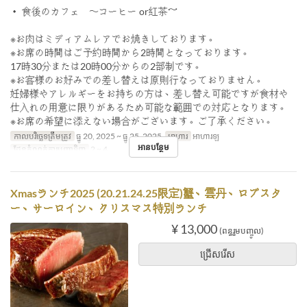
・ 食後のカフェ 〜コーヒー or紅茶～
※お肉はミディアムレアでお焼きしております。
※お席の時間はご予約時間から2時間となっております。
17時30分または20時00分からの2部制です。
※お客様のお好みでの差し替えは原則行なっておりません。
妊婦様やアレルギーをお持ちの方は、差し替え可能ですが食材や
仕入れの用意に限りがあるため可能な範囲での対応となります。
※お席の希望に添えない場合がございます。ご了承ください。
កាលបរិច្ឆេទត្រឹមត្រូវ
ធ្នូ 20, 2025 ~ ធ្នូ 25, 2025
អាហារ
អាហារឡ
អានបន្ថែម
ដែនកំណត់ការបញ្ជាទិញ
2 ~ 4
Xmasランチ2025 (20.21.24.25限定)蟹、雲丹、ロブスタ
ー、サーロイン、クリスマス特別ランチ
¥ 13,000
(ពន្ធរួមបញ្ចូល)
ជ្រើសរើស