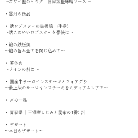
〜ズワイ蟹のサラダ 自家製蟹味噌ソース〜
・雲丹の逸品
・ 活ロブスターの鉄板焼 (半身)
〜活きのいいロブスターを豪快に〜
・鮑の鉄板焼
〜鮑の旨み全てを閉じ込めて〜
・ 箸休め
〜メインの前に〜
・ 国産牛サーロインステーキとフォアグラ
〜最上級のサーロインステーキをミディアムレアで〜
・ 〆の一品
・ 青森県 十三湖産しじみと昆布の1番出汁
・ デザート
〜本日のデザート〜