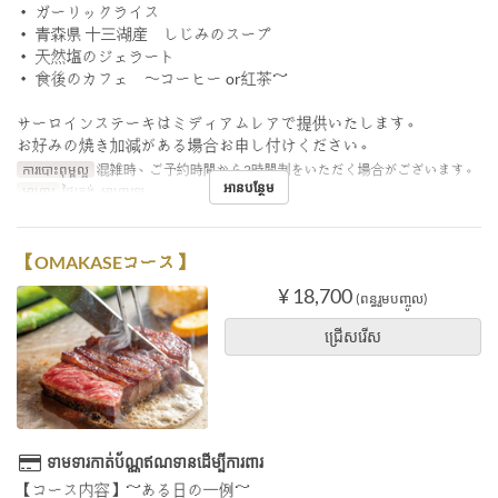
・ ガーリックライス
・ 青森県 十三湖産 しじみのスープ
・ 天然塩のジェラート
・ 食後のカフェ 〜コーヒー or紅茶～
サーロインステーキはミディアムレアで提供いたします。
お好みの焼き加減がある場合お申し付けください。
ការបោះពុម្ពល្អ
混雑時、ご予約時間から2時間制をいただく場合がございます。
អានបន្ថែម
អាហារ
ថ្ងៃត្រង់, អាហារឡ
【OMAKASEコース】
¥ 18,700
(ពន្ធរួមបញ្ចូល)
ជ្រើសរើស
ទាមទារកាត់ប័ណ្ណឥណទានដើម្បីការពារ
【コース内容】～ある日の一例～