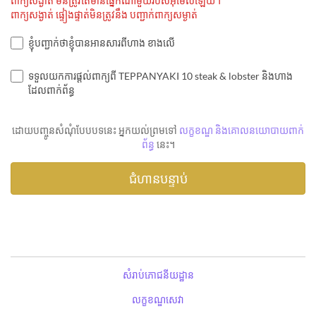
ពាក្យសង្ងាត់ មិនត្រូវតែមានផ្នែកណាមួយរបស់អ៊ីម៉ែលឡើយ។
ពាក្យសង្ងាត់ ផ្ទៀងផ្ទាត់មិនត្រូវនឹង បញ្ជាក់ពាក្យសម្ងាត់
ខ្ញុំបញ្ជាក់ថាខ្ញុំបានអានសារពីហាង ខាងលើ
ទទួលយកការផ្តល់ពាក្យពី TEPPANYAKI 10 steak & lobster និងហាង
ដែលពាក់ព័ន្ធ
ដោយបញ្ចូនសំណុំបែបបទនេះ អ្នកយល់ព្រមទៅ
លក្ខខណ្ឌ និងគោលនយោបាយពាក់
ព័ន្ធ
នេះ។
សំរាប់ភោជនីយដ្ឋាន
លក្ខខណ្ឌសេវា