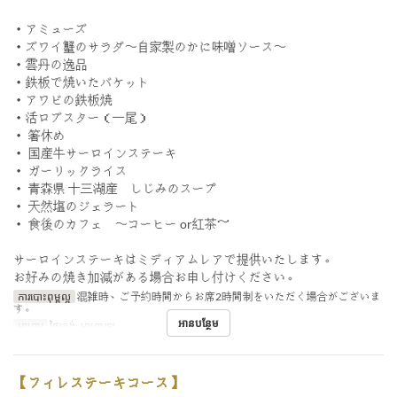
・アミューズ
・ズワイ蟹のサラダ〜自家製のかに味噌ソース〜
・雲丹の逸品
・鉄板で焼いたバケット
・アワビの鉄板焼
・活ロブスター（一尾）
・ 箸休め
・ 国産牛サーロインステーキ
・ ガーリックライス
・ 青森県 十三湖産 しじみのスープ
・ 天然塩のジェラート
・ 食後のカフェ 〜コーヒー or紅茶～
サーロインステーキはミディアムレアで提供いたします。
お好みの焼き加減がある場合お申し付けください。
ការបោះពុម្ពល្អ
混雑時、ご予約時間からお席2時間制をいただく場合がございま
す。
អានបន្ថែម
អាហារ
ថ្ងៃត្រង់, អាហារឡ
【フィレステーキコース】