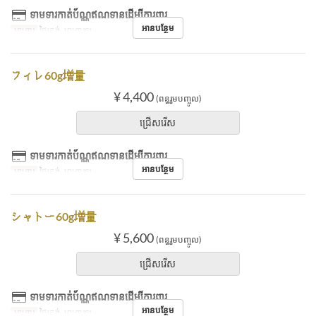
ទាមទារកាត់ប័ណ្ណឥណទានដើម្បីការពារ
អានបន្ថែម
អាហារ
ថ្ងៃត្រង់, អាហារឡ
フィレ60g増量
¥ 4,400
(ពន្ធរួមបញ្ចូល)
ជ្រើសរើស
ទាមទារកាត់ប័ណ្ណឥណទានដើម្បីការពារ
អានបន្ថែម
អាហារ
ថ្ងៃត្រង់, អាហារឡ
シャトー60g増量
¥ 5,600
(ពន្ធរួមបញ្ចូល)
ជ្រើសរើស
ទាមទារកាត់ប័ណ្ណឥណទានដើម្បីការពារ
អានបន្ថែម
អាហារ
ថ្ងៃត្រង់, អាហារឡ