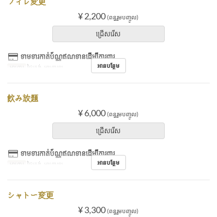
フィレ変更
¥ 2,200
(ពន្ធរួមបញ្ចូល)
ជ្រើសរើស
ទាមទារកាត់ប័ណ្ណឥណទានដើម្បីការពារ
អានបន្ថែម
អាហារ
ថ្ងៃត្រង់, អាហារឡ
飲み放題
¥ 6,000
(ពន្ធរួមបញ្ចូល)
ជ្រើសរើស
ទាមទារកាត់ប័ណ្ណឥណទានដើម្បីការពារ
អានបន្ថែម
អាហារ
ថ្ងៃត្រង់, អាហារឡ
シャトー変更
¥ 3,300
(ពន្ធរួមបញ្ចូល)