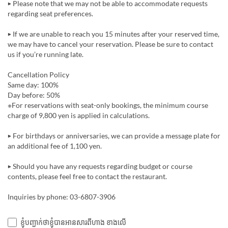
▶ Please note that we may not be able to accommodate requests
regarding seat preferences.
▶ If we are unable to reach you 15 minutes after your reserved time,
we may have to cancel your reservation. Please be sure to contact
us if you’re running late.
Cancellation Policy
Same day: 100%
Day before: 50%
※For reservations with seat-only bookings, the minimum course
charge of 9,800 yen is applied in calculations.
▶ For birthdays or anniversaries, we can provide a message plate for
an additional fee of 1,100 yen.
▶ Should you have any requests regarding budget or course
contents, please feel free to contact the restaurant.
Inquiries by phone: 03-6807-3906
ខ្ញុំបញ្ជាក់ថាខ្ញុំបានអានសារពីហាង ខាងលើ