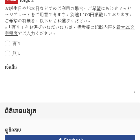
សំណួរ 2
ទាមទារ
お誕生日や記念日などでのご利用の場合、ご希望にあわせメッセ
ージプレートをご用意できます。別途1,100円頂戴しております。
ご希望の有無を、以下からお選びください。
※「有り」をお選びいただいた方は、備考欄に記載内容を
最大20文
字程度
でご入力ください。
有り
無し
សំណើរ
ព័ត៌មានបង្សុក
ឡូតីនតាម
Facebook