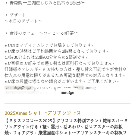
・ 青森県 十三湖産しじみと昆布の1番出汁
・ デザート
〜本日のデザート〜
・ 食後のカフェ 〜コーヒー or紅茶～
※お肉はミディアムレアでお焼きしております。
※お席の時間はご予約時間から2時間となっております。
17時30分または20時00分からの2部制です。
※お客様のお好みでの差し替えは原則行なっておりません。
妊婦様やアレルギーをお持ちの方は、差し替え可能ですが食材や
仕入れの用意に限りがあるため可能な範囲での対応となります。
※お席の希望に添えない場合がございます。ご了承ください。
កាលបរិច្ឆេទត្រឹមត្រូវ
ធ្នូ 20, 2025 ~ ធ្នូ 25, 2025
អាហារ
អាហារឡ
អានបន្ថែម
ដែនកំណត់ការបញ្ជាទិញ
2 ~ 4
2025Xmas シャトーブリアンコース
【クリスマスコース2025】クリスマス特別プラン！乾杯スパーク
リングワイン付き！蟹、雲丹、活あわび、活ロブスターの鉄板
焼、フォアグラ、厳選国産牛シャトーブリアンステーキの贅沢フ