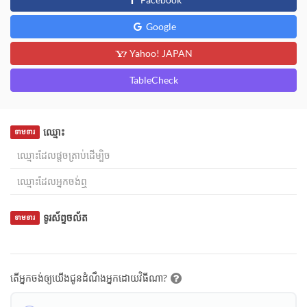
Google
Yahoo! JAPAN
TableCheck
ឈ្មោះ
ទាមទារ
ទូរស័ព្ទចល័ត
ទាមទារ
តើអ្នកចង់ឲ្យយើងជូនដំណឹងអ្នកដោយវិធីណា?