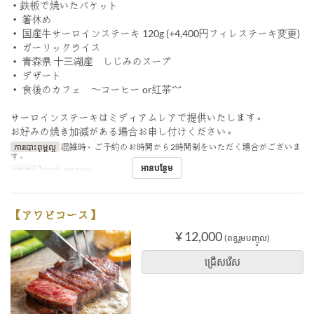
・鉄板で焼いたバケット
・ 箸休め
・ 国産牛サーロインステーキ 120g (+4,400円フィレステーキ変更)
・ ガーリックライス
・ 青森県 十三湖産 しじみのスープ
・ デザート
・ 食後のカフェ 〜コーヒー or紅茶～
サーロインステーキはミディアムレアで提供いたします。
お好みの焼き加減がある場合お申し付けください。
ការបោះពុម្ពល្អ
混雑時、ご予約のお時間から2時間制をいただく場合がございま
す。
អានបន្ថែម
អាហារ
ថ្ងៃត្រង់, អាហារឡ
【アワビコース】
¥ 12,000
(ពន្ធរួមបញ្ចូល)
ជ្រើសរើស