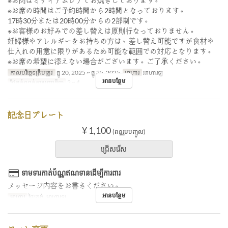
※お肉はミディアムレアでお焼きしております。
※お席の時間はご予約時間から2時間となっております。
17時30分または20時00分からの2部制です。
※お客様のお好みでの差し替えは原則行なっておりません。
妊婦様やアレルギーをお持ちの方は、差し替え可能ですが食材や
仕入れの用意に限りがあるため可能な範囲での対応となります。
※お席の希望に添えない場合がございます。ご了承ください。
កាលបរិច្ឆេទត្រឹមត្រូវ
ធ្នូ 20, 2025 ~ ធ្នូ 25, 2025
អាហារ
អាហារឡ
អានបន្ថែម
ដែនកំណត់ការបញ្ជាទិញ
2 ~ 4
記念日プレート
¥ 1,100
(ពន្ធរួមបញ្ចូល)
ជ្រើសរើស
ទាមទារកាត់ប័ណ្ណឥណទានដើម្បីការពារ
メッセージ内容をお書きください。
អានបន្ថែម
អាហារ
ថ្ងៃត្រង់, អាហារឡ