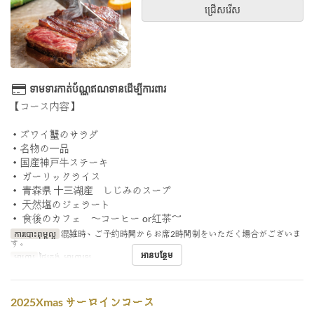
ជ្រើសរើស
ទាមទារកាត់ប័ណ្ណឥណទានដើម្បីការពារ
【コース内容】
・ズワイ蟹のサラダ
・名物の一品
・国産神戸牛ステーキ
・ ガーリックライス
・ 青森県 十三湖産 しじみのスープ
・ 天然塩のジェラート
・ 食後のカフェ 〜コーヒー or紅茶～
ការបោះពុម្ពល្អ
混雑時、ご予約時間からお席2時間制をいただく場合がございま
す。
អានបន្ថែម
អាហារ
ថ្ងៃត្រង់, អាហារឡ
2025Xmas サーロインコース