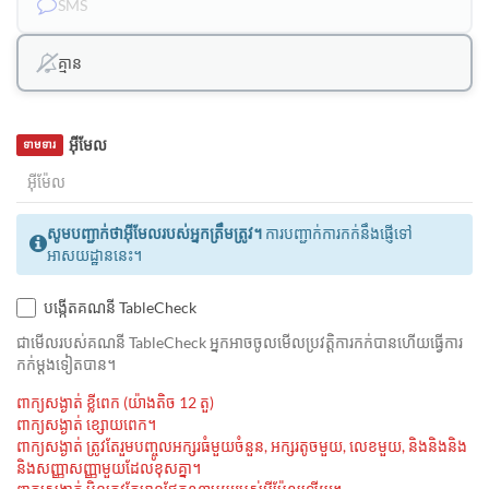
SMS
គ្មាន
អ៊ីមែល
ទាមទារ
សូមបញ្ជាក់ថាអ៊ីមែលរបស់អ្នកត្រឹមត្រូវ។
ការបញ្ជាក់ការកក់នឹងផ្ញើទៅ
អាសយដ្ឋាននេះ។
បង្កើតគណនី TableCheck
ជាមេីលរបស់គណនី TableCheck អ្នកអាចចូលមើលប្រវត្តិការកក់បានហើយធ្វើការ
កក់ម្ដងទៀតបាន។
ពាក្យសង្ងាត់ ខ្លីពេក (យ៉ាងតិច 12 តួ)
ពាក្យសង្ងាត់ ខ្សោយពេក។
ពាក្យសង្ងាត់ ត្រូវតែរួមបញ្ចូលអក្សរធំមួយចំនួន, អក្សរតូចមួយ, លេខមួយ, និងនិងនិង
និងសញ្ញាសញ្ញាមួយដែលខុសគ្នា។