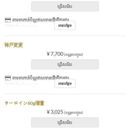
ជ្រើសរើស
ទាមទារកាត់ប័ណ្ណឥណទានដើម្បីការពារ
អានបន្ថែម
អាហារ
ថ្ងៃត្រង់, អាហារឡ
神戸変更
¥ 7,700
(ពន្ធរួមបញ្ចូល)
ជ្រើសរើស
ទាមទារកាត់ប័ណ្ណឥណទានដើម្បីការពារ
អានបន្ថែម
អាហារ
ថ្ងៃត្រង់, អាហារឡ
サーロイン60g増量
¥ 3,025
(ពន្ធរួមបញ្ចូល)
ជ្រើសរើស