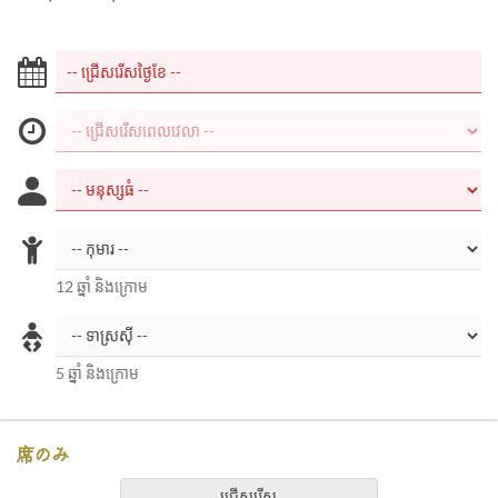
12 ឆ្នាំ និងក្រោម
5 ឆ្នាំ និងក្រោម
席のみ
ជ្រើសរើស