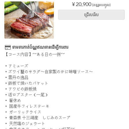
¥ 20,900
(ពន្ធរួមបញ្ចូល)
ជ្រើសរើស
ទាមទារកាត់ប័ណ្ណឥណទានដើម្បីការពារ
【コース内容】～ある日の一例～
・アミューズ
・ズワイ蟹のサラダ〜自家製のかに味噌ソース〜
・雲丹の逸品
・鉄板で焼いたバケット
・アワビの鉄板焼
・活ロブスター（一尾）
・ 箸休め
・ 国産牛フィレステーキ
・ ガーリックライス
・ 青森県 十三湖産 しじみのスープ
・ 天然塩のジェラート