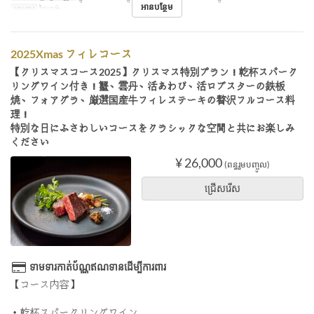
អានបន្ថែម
អាហារ
ថ្ងៃត្រង់
2025Xmas フィレコース
【クリスマスコース2025】クリスマス特別プラン！乾杯スパーク
リングワイン付き！蟹、雲丹、活あわび、活ロブスターの鉄板
焼、フォアグラ、厳選国産牛フィレステーキの贅沢フルコース料
理！
特別な日にふさわしいコースをクラシックな空間と共にお楽しみ
ください
¥ 26,000
(ពន្ធរួមបញ្ចូល)
ជ្រើសរើស
ទាមទារកាត់ប័ណ្ណឥណទានដើម្បីការពារ
【コース内容】
・乾杯スパークリングワイン