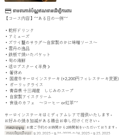
ទាមទារកាត់ប័ណ្ណឥណទានដើម្បីការពារ
【コース内容】～ある日の一例～
・乾杯ドリンク
・アミューズ
・ズワイ蟹のサラダ〜自家製のかに味噌ソース〜
・雲丹の逸品
・鉄板で焼いたバケット
・旬の海鮮
・活ロブスター（半身）
・ 箸休め
・ 国産牛サーロインステーキ (+2,200円フィレステーキ変更)
・ ガーリックライス
・ 青森県 十三湖産 しじみのスープ
・ 自家製アイスクリーム
・ 食後のカフェ 〜コーヒー or紅茶～
サーロインステーキはミディアムレアで提供いたします。
お好みの焼き加減がある場合お申し付けください。
ការបោះពុម្ពល្អ
お席ご予約のお時間から2時間制をいただいております。
កាលបរិច្ឆេទត្រឹមត្រូវ
ធ្នូ 20, 2025 ~ ធ្នូ 21, 2025, ធ្នូ 24, 2025 ~ ធ្នូ 25, 2025