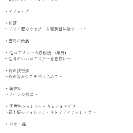
・アミューズ
・前菜
〜ズワイ蟹のサラダ 自家製蟹味噌ソース〜
・雲丹の逸品
・ 活ロブスターの鉄板焼 (半身)
〜活きのいいロブスターを豪快に〜
・鮑の鉄板焼
〜鮑の旨み全てを閉じ込めて〜
・ 箸休め
〜メインの前に〜
・ 国産牛フィレステーキとフォアグラ
〜最上級のフィレステーキをミディアムレアで〜
・ 〆の一品