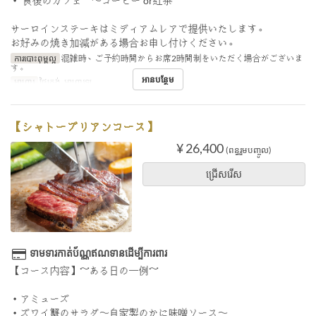
・ 食後のカフェ 〜コーヒー or紅茶～
サーロインステーキはミディアムレアで提供いたします。
お好みの焼き加減がある場合お申し付けください。
ការបោះពុម្ពល្អ
混雑時、ご予約時間からお席2時間制をいただく場合がございま
す。
អានបន្ថែម
អាហារ
ថ្ងៃត្រង់, អាហារឡ
【シャトーブリアンコース】
¥ 26,400
(ពន្ធរួមបញ្ចូល)
ជ្រើសរើស
ទាមទារកាត់ប័ណ្ណឥណទានដើម្បីការពារ
【コース内容】～ある日の一例～
・アミューズ
・ズワイ蟹のサラダ〜自家製のかに味噌ソース〜