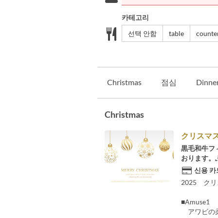
카테고리
선택 안함
table
counte
Christmas
점심
Dinne
Christmas
クリスマス
黒毛和牛フ
おります。
신용 카
2025 ク
■Amuse1
アワビの柔