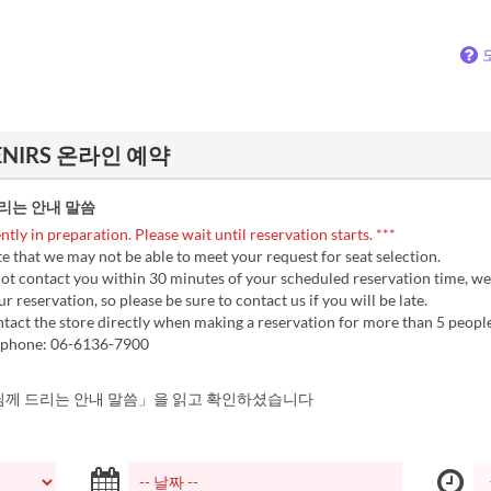
VENIRS 온라인 예약
리는 안내 말씀
ently in preparation. Please wait until reservation starts. ***
 that we may not be able to meet your request for seat selection.
ot contact you within 30 minutes of your scheduled reservation time, w
r reservation, so please be sure to contact us if you will be late.
act the store directly when making a reservation for more than 5 people
y phone: 06-6136-7900
께 드리는 안내 말씀」을 읽고 확인하셨습니다