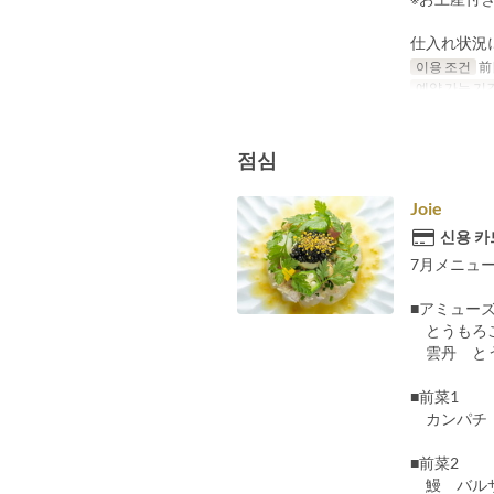
仕入れ状況
이용 조건
前
예약 가능 기
점심
Joie
신용 카
7月メニュ
■アミュー
とうもろこ
雲丹 とう
■前菜1
カンパチ 
■前菜2
鰻 バルサ