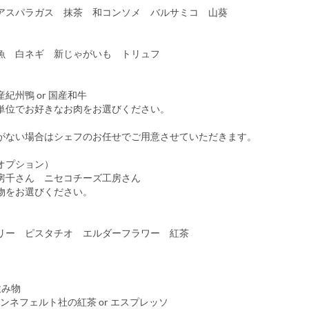
スパラガス 抹茶 和コンソメ バルサミコ 山葵
 白ネギ 新じゃがいも トリュフ
州鴨 or 国産和牛
位でお好きなお肉をお選びください。
ない場合はシェフのお任せでご用意させていただきます。
オプション）
千さん ニセコチーズ工房さん
をお選びください。
ー ピスタチオ エルダーフラワー 紅茶
飲み物
ロンネフェルト社の紅茶 or エスプレッソ