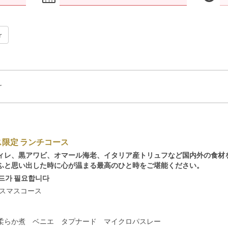
r
r
限定 ランチコース
ィレ、黒アワビ、オマール海老、イタリア産トリュフなど国内外の食材
ふと思い出した時に心が温まる最高のひと時をご堪能ください。
드가 필요합니다
リスマスコース
らか煮 ベニエ タプナード マイクロパスレー