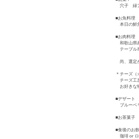
穴子 緑ア
■お魚料理
本日の鮮魚
■お肉料理
和歌山県産紀
テーブル単
尚、選定が
＊チーズ（
チーズ工房
お好きな物
■デザート
ブルーベリ
■お茶菓子
■食後のお
珈琲 or 