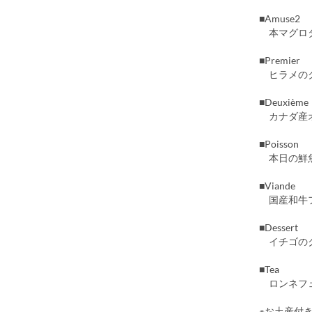
■Amuse2
本マグロタ
■Premier
ヒラメのク
■Deuxième
カナダ産オ
■Poisson
本日の鮮魚
■Viande
国産和牛フ
■Dessert
イチゴのク
■Tea
ロンネフ
※お土産付