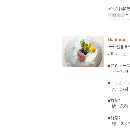
※仕入れ状
이용 조건
2
식사
점심, 
Bonheur
신용 카
6月メニュ
■アミューズ
ムール貝 
■アミューズ
ムール貝 
■前菜1
鱧 茗荷 
■前菜2
鱧 スダチ