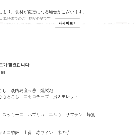
により、食材が変更になる場合がございます。
日15時までのご予約が必要です
자세히보기
간
2025년 12월 20일 ~ 2025년 12월 25일
요일
화, 수, 목, 금, 토, 일, 휴일
식사
점심
드가 필요합니다
ー例
ズ
し 淡路島産玉葱 燻製泡
もろこし ニセコチーズ工房ミモレット
ズッキーニ パプリカ エルヴ サフラン 蜂蜜
ミコ酢飯 山葵 赤ワイン 木の芽