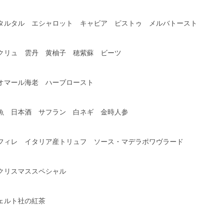
ルタル エシャロット キャビア ピストゥ メルバトースト
リュ 雲丹 黄柚子 穂紫蘇 ビーツ
マール海老 ハーブロースト
 日本酒 サフラン 白ネギ 金時人参
ィレ イタリア産トリュフ ソース・マデラポワヴラード
リスマススペシャル
ェルト社の紅茶
き