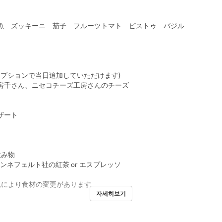
 ズッキーニ 茄子 フルーツトマト ピストゥ バジル
(オプションで当日追加していただけます)
千さん、ニセコチーズ工房さんのチーズ
ト
ザート
飲み物
ロンネフェルト社の紅茶 or エスプレッソ
況により食材の変更があります。
자세히보기