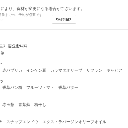
況により、食材が変更になる場合がございます。
日前までのご予約が必要です
자세히보기
저녁
드가 필요합니다
ー例
1
赤パプリカ インゲン豆 カラマタオリーブ サフラン キャビア
2
香草パン粉 フルーツトマト 香草バター
赤玉葱 青紫蘇 梅干し
 スナップエンドウ エクストラバージンオリーブオイル