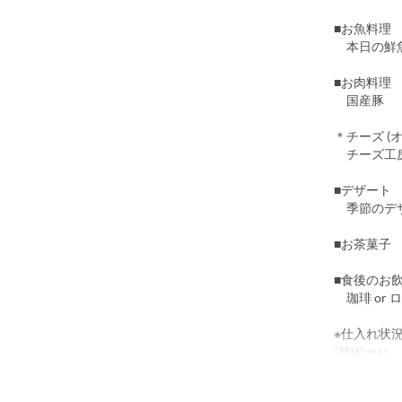
■お魚料理
本日の鮮魚
■お肉料理
国産豚
＊チーズ 
チーズ工房
■デザー
季節のデ
■お茶菓子
■食後のお
珈琲 or 
※仕入れ状
식사
점심