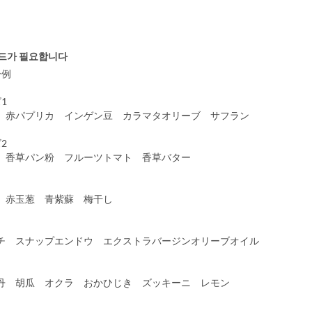
드가 필요합니다
ー例
1
赤パプリカ インゲン豆 カラマタオリーブ サフラン
2
香草パン粉 フルーツトマト 香草バター
赤玉葱 青紫蘇 梅干し
 スナップエンドウ エクストラバージンオリーブオイル
 胡瓜 オクラ おかひじき ズッキーニ レモン