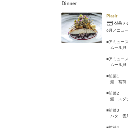
Dinner
Plasir
신용 카
6月メニュ
■アミューズ
ムール貝 
■アミューズ
ムール貝 
■前菜1
鱧 茗荷 
■前菜2
鱧 スダチ
■前菜3
ハタ 雲丹
■前菜4