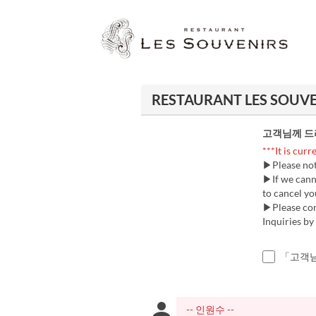
RESTAURANT LES SOU
고객님께 드
***It is curr
▶Please note
▶If we cann
to cancel you
▶Please cont
Inquiries b
「고객님