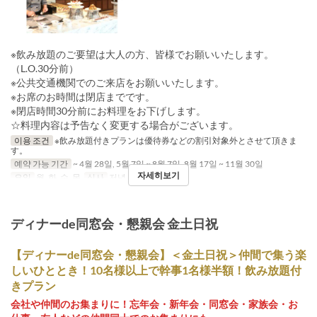
※飲み放題のご要望は大人の方、皆様でお願いいたします。
（L.O.30分前）
※公共交通機関でのご来店をお願いいたします。
※お席のお時間は閉店までです。
※閉店時間30分前にお料理をお下げします。
☆料理内容は予告なく変更する場合がございます。
이용 조건
※飲み放題付きプランは優待券などの割引対象外とさせて頂きま
す。
예약 가능 기간
~ 4월 28일, 5월 7일 ~ 8월 7일, 8월 17일 ~ 11월 30일
자세히보기
요일
월, 화, 수, 목
식사
저녁
ディナーde同窓会・懇親会 金土日祝
【ディナーde同窓会・懇親会】＜金土日祝＞仲間で集う楽
しいひととき！10名様以上で幹事1名様半額！飲み放題付
きプラン
会社や仲間のお集まりに！忘年会・新年会・同窓会・家族会・お