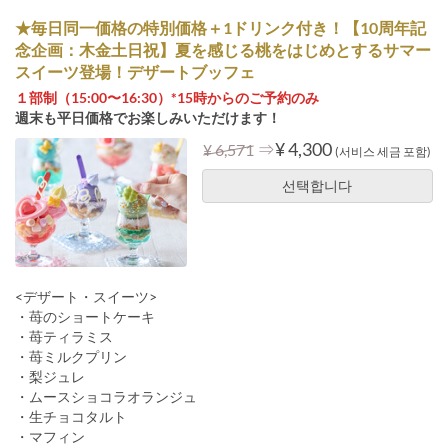
★毎日同一価格の特別価格＋1ドリンク付き！【10周年記
念企画：木金土日祝】夏を感じる桃をはじめとするサマー
スイーツ登場！デザートブッフェ
１部制（15:00〜16:30）*15時からのご予約のみ
週末も平日価格でお楽しみいただけます！
⇒
¥ 4,300
¥ 6,571
(서비스 세금 포함)
선택합니다
<デザート・スイーツ>
・苺のショートケーキ
・苺ティラミス
・苺ミルクプリン
・梨ジュレ
・ムースショコラオランジュ
・生チョコタルト
・マフィン