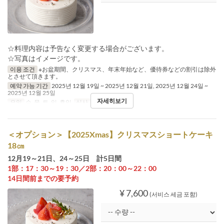
☆料理内容は予告なく変更する場合がございます。
☆写真はイメージです。
이용 조건
※お盆期間、クリスマス、年末年始など、優待券などの割引は除外
とさせて頂きます。
예약 가능 기간
2025년 12월 19일 ~ 2025년 12월 21일, 2025년 12월 24일 ~
2025년 12월 25일
자세히보기
요일
수, 목, 토, 일, 휴일
식사
점심
＜オプション＞【2025Xmas】クリスマスショートケーキ
18㎝
12月19～21日、24～25日 計5日間
1部：17：30～19：30／2部：20：00～22：00
14日間前までの要予約
¥ 7,600
(서비스 세금 포함)