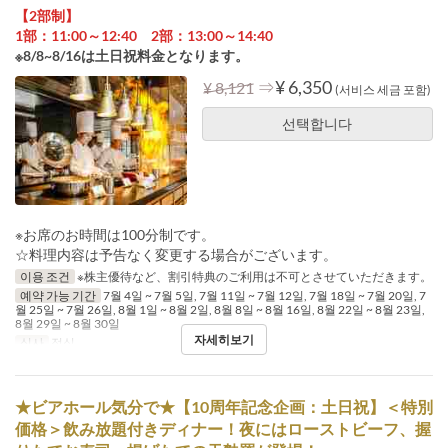
【2部制】
1部：11:00～12:40 2部：13:00～14:40
※8/8~8/16は土日祝料金となります。
⇒
¥ 6,350
¥ 8,121
(서비스 세금 포함)
선택합니다
※お席のお時間は100分制です。
☆料理内容は予告なく変更する場合がございます。
이용 조건
※株主優待など、割引特典のご利用は不可とさせていただきます。
예약 가능 기간
7월 4일 ~ 7월 5일, 7월 11일 ~ 7월 12일, 7월 18일 ~ 7월 20일, 7
월 25일 ~ 7월 26일, 8월 1일 ~ 8월 2일, 8월 8일 ~ 8월 16일, 8월 22일 ~ 8월 23일,
8월 29일 ~ 8월 30일
자세히보기
식사
점심
★ビアホール気分で★【10周年記念企画：土日祝】＜特別
価格＞飲み放題付きディナー！夜にはローストビーフ、握