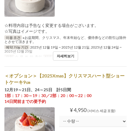
☆料理内容は予告なく変更する場合がございます。
☆写真はイメージです。
이용 조건
※お盆期間、クリスマス、年末年始など、優待券などの割引は除外
とさせて頂きます。
예약 가능 기간
2025년 12월 19일 ~ 2025년 12월 21일, 2025년 12월 24일 ~
2025년 12월 25일
자세히보기
요일
수, 목, 토, 일, 휴일
식사
점심
＜オプション＞【2025Xmas】クリスマスハート型ショー
トケーキ9㎝
12月19～21日、24～25日 計5日間
1部：17：30～19：30／2部：20：00～22：00
14日間前までの要予約
¥ 4,950
(서비스 세금 포함)