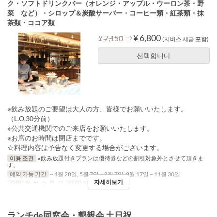
ク・ソフトドリンクバー（オレンジ・アップル・ウーロン茶・野
菜 など）・シロップ＆炭酸サーバー・コーヒー類・紅茶類・抹
茶類・ココア類
⇒
¥ 6,800
¥ 7,150
(서비스 세금 포함)
선택합니다
※飲み放題のご要望は大人の方、皆様でお願いいたします。
（L.O.30分前）
※公共交通機関でのご来店をお願いいたします。
※お席のお時間は閉店までです。
☆料理内容は予告なく変更する場合がございます。
이용 조건
※飲み放題付きプランは優待券などの割引対象外とさせて頂きま
す。
예약 가능 기간
~ 4월 28일, 5월 7일 ~ 8월 7일, 8월 17일 ~ 11월 30일
자세히보기
요일
월, 화, 수, 목, 금
식사
점심
ランチde同窓会・懇親会 土日祝