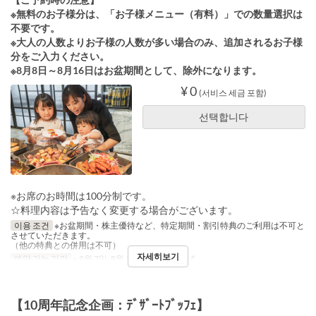
※無料のお子様分は、「お子様メニュー（有料）」での数量選択は
不要です。
※大人の人数よりお子様の人数が多い場合のみ、追加されるお子様
分をご入力ください。
※8月8日～8月16日はお盆期間として、除外になります。
¥ 0
(서비스 세금 포함)
선택합니다
※お席のお時間は100分制です。
☆料理内容は予告なく変更する場合がございます。
이용 조건
※お盆期間・株主優待など、特定期間・割引特典のご利用は不可と
させていただきます。
（他の特典との併用は不可）
자세히보기
예약 가능 기간
~ 8월 7일, 8월 17일 ~
식사
저녁
【10周年記念企画：ﾃﾞｻﾞｰﾄﾌﾞｯﾌｪ】