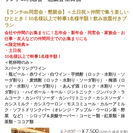
【ランチde同窓会・懇親会】＜土日祝＞仲間で集う楽しい
ひととき！10名様以上で幹事1名様半額！飲み放題付きプ
ラン
会社や仲間のお集まりに！忘年会・新年会・同窓会・家族会・お
仕事・友人などの仲間同士でのお集まりにも
≪限定特典≫
・土日祝
10名様以上で幹事1名様半額！
＜乾杯時のみ＞
スパークリングワイン
・瓶ビール・赤ワイン・白ワイン・芋焼酎（ロック・水割り・ソ
ーダ割り）・麦焼酎（ロック・水割り・ソーダ割り）・梅酒（ロ
ック・水割り・ソーダ割り）・あんず酒（ロック・水割り・ソー
ダ割り）・ハイボール・キール・ジントニック・ジンバック・ラ
ムコーク・カンパリソーダ・カンパリトニック・カシスソーダ・
カシスミルク・カシスウーロン・モスコミュール・カルーアミル
ク・ソフトドリンクバー（オレンジ・アップル・ウーロン茶・野
菜 など）・シロップ＆炭酸サーバー・コーヒー類・紅茶類・抹
茶類・ココア類
⇒
¥ 7,500
¥ 7,800
(서비스 세금 포함)