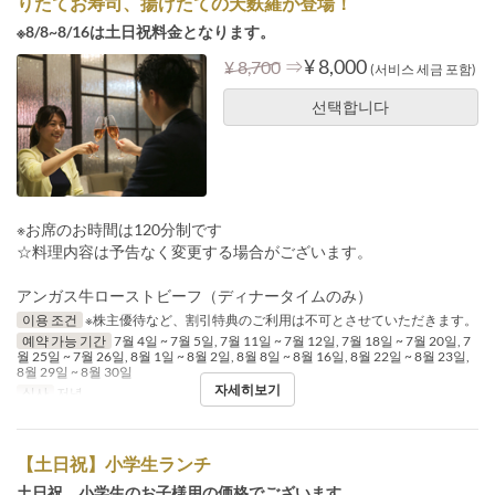
りたてお寿司、揚げたての天麩羅が登場！
※8/8~8/16は土日祝料金となります。
⇒
¥ 8,000
¥ 8,700
(서비스 세금 포함)
선택합니다
※お席のお時間は120分制です
☆料理内容は予告なく変更する場合がございます。
アンガス牛ローストビーフ（ディナータイムのみ）
이용 조건
※株主優待など、割引特典のご利用は不可とさせていただきます。
예약 가능 기간
7월 4일 ~ 7월 5일, 7월 11일 ~ 7월 12일, 7월 18일 ~ 7월 20일, 7
월 25일 ~ 7월 26일, 8월 1일 ~ 8월 2일, 8월 8일 ~ 8월 16일, 8월 22일 ~ 8월 23일,
8월 29일 ~ 8월 30일
자세히보기
식사
저녁
【土日祝】小学生ランチ
土日祝、小学生のお子様用の価格でございます。