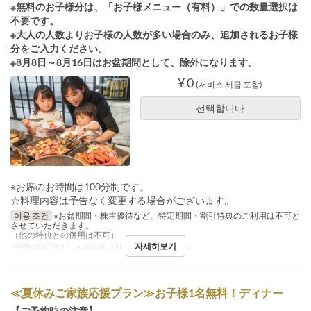
※無料のお子様分は、「お子様メニュー（有料）」での数量選択は
不要です。
※大人の人数よりお子様の人数が多い場合のみ、追加されるお子様
分をご入力ください。
※8月8日～8月16日はお盆期間として、除外になります。
¥ 0
(서비스 세금 포함)
선택합니다
※お席のお時間は100分制です。
☆料理内容は予告なく変更する場合がございます。
이용 조건
※お盆期間・株主優待など、特定期間・割引特典のご利用は不可と
させていただきます。
（他の特典との併用は不可）
자세히보기
예약 가능 기간
~ 8월 7일, 8월 17일 ~
식사
점심
≪夏休みご家族応援プラン≫お子様1名無料！ディナー
【ご予約時の注意】