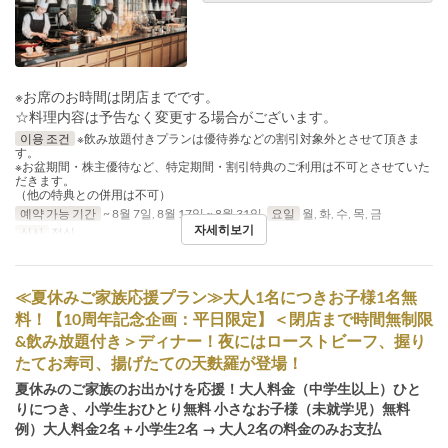
※お席のお時間は閉店までです。
☆料理内容は予告なく変更する場合がございます。
이용 조건
※飲み放題付きプランは優待券などの割引対象外とさせて頂きま
す。
※お盆期間・株主優待など、特定期間・割引特典のご利用は不可とさせていた
だきます。
（他の特典との併用は不可）
예약 가능 기간
~ 8월 7일, 8월 17일 ~ 8월 31일
요일
월, 화, 수, 목, 금
자세히보기
식사
점심
≪夏休みご家族応援プラン≫大人1名につきお子様1名無
料！【10周年記念企画：平日限定】＜閉店まで時間無制限
&飲み放題付き＞ディナー！夜にはローストビーフ、握り
たてお寿司、揚げたての天麩羅が登場！
夏休みのご家族のお出かけを応援！大人料金（中学生以上）ひと
りにつき、小学生おひとり無料 小さなお子様（未就学児）無料
例）大人料金2名＋小学生2名 → 大人2名の料金のみお支払