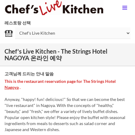
레스토랑 선택
Chef's Live Kitchen - The Strings Hotel
NAGOYA 온라인 예약
고객님께 드리는 안내 말씀
This is the restaurant reservation page for The Strings Hotel
Nagoya
.
Anyway, "happy! fun! delicious!" So that we can become the best
"live restaurant" in Nagoya. With the concepts of "healthy,"
"beauty," and "fresh," we offer a variety of lively buffet dishes.
Popular open kitchen style! Please enjoy the buffet with seasonal
ingredients from meals to desserts such as salad corner and
Japanese and Western dishes.