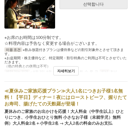
선택합니다
※お席のお時間は100分制です。
☆料理内容は予告なく変更する場合がございます。
이용 조건
※飲み放題付きプランは優待券などの割引対象外とさせて頂きま
す。
※お盆期間・株主優待など、特定期間・割引特典のご利用は不可とさせていた
だきます。
（他の特典との併用は不可）
자세히보기
예약 가능 기간
~ 8월 7일, 8월 17일 ~
요일
월, 화, 수, 목, 금
식사
점심
≪夏休みご家族応援プラン≫大人1名につきお子様1名無
料！【平日】ディナー！夜にはローストビーフ、握りたて
お寿司、揚げたての天麩羅が登場！
夏休みのご家族のお出かけを応援！大人料金（中学生以上）ひと
りにつき、小学生おひとり無料 小さなお子様（未就学児）無料
例）大人料金2名＋小学生2名 → 大人2名の料金のみお支払