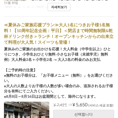
11월 30일
자세히보기
요일
월, 화, 수, 목, 금
식사
저녁
≪夏休みご家族応援プラン≫大人1名につきお子様1名無
料！【10周年記念企画：平日】＜閉店まで時間無制限&乾
杯ドリンク付き＞ランチ！オープンキッチンからの出来立
て料理が大人気！スイーツも登場！
夏休みのご家族のお出かけを応援！大人料金（中学生以上）ひと
りにつき、小学生おひとり無料 小さなお子様（未就学児）無料
例）大人料金2名＋小学生2名 → 大人2名の料金のみお支払
【ご予約時の注意】
※無料のお子様分は、「お子様メニュー（無料）」をお選びくださ
い。
※大人の人数よりお子様の人数が多い場合のみ、追加されるお子様
分を有料にてご入力ください。
※8月8日～8月16日はお盆期間として、除外になります。
⇒
¥ 5,650
¥ 7,421
(서비스 세금 포함)
선택합니다