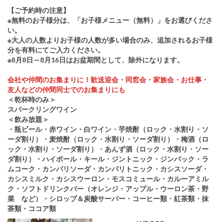
【ご予約時の注意】
※無料のお子様分は、「お子様メニュー（無料）」をお選びくださ
い。
※大人の人数よりお子様の人数が多い場合のみ、追加されるお子様
分を有料にてご入力ください。
※8月8日～8月16日はお盆期間として、除外になります。
会社や仲間のお集まりに！歓送迎会・同窓会・家族会・お仕事・
友人などの仲間同士でのお集まりにも
＜乾杯時のみ＞
スパークリングワイン
＜飲み放題＞
・瓶ビール・赤ワイン・白ワイン・芋焼酎（ロック・水割り・ソ
ーダ割り）・麦焼酎（ロック・水割り・ソーダ割り）・梅酒（ロ
ック・水割り・ソーダ割り）・あんず酒（ロック・水割り・ソー
ダ割り）・ハイボール・キール・ジントニック・ジンバック・ラ
ムコーク・カンパリソーダ・カンパリトニック・カシスソーダ・
カシスミルク・カシスウーロン・モスコミュール・カルーアミル
ク・ソフトドリンクバー（オレンジ・アップル・ウーロン茶・野
菜 など）・シロップ＆炭酸サーバー・コーヒー類・紅茶類・抹
茶類・ココア類