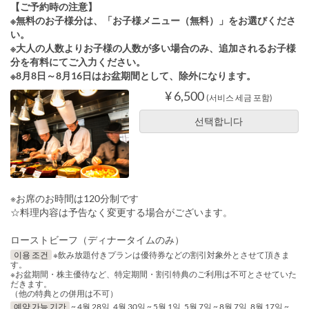
【ご予約時の注意】
※無料のお子様分は、「お子様メニュー（無料）」をお選びくださ
い。
※大人の人数よりお子様の人数が多い場合のみ、追加されるお子様
分を有料にてご入力ください。
※8月8日～8月16日はお盆期間として、除外になります。
¥ 6,500
(서비스 세금 포함)
선택합니다
※お席のお時間は120分制です
☆料理内容は予告なく変更する場合がございます。
ローストビーフ（ディナータイムのみ）
이용 조건
※飲み放題付きプランは優待券などの割引対象外とさせて頂きま
す。
※お盆期間・株主優待など、特定期間・割引特典のご利用は不可とさせていた
だきます。
（他の特典との併用は不可）
예약 가능 기간
~ 4월 28일, 4월 30일 ~ 5월 1일, 5월 7일 ~ 8월 7일, 8월 17일 ~