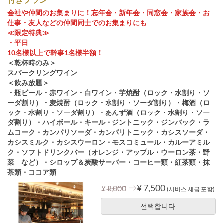
会社や仲間のお集まりに！忘年会・新年会・同窓会・家族会・お
仕事・友人などの仲間同士でのお集まりにも
≪限定特典≫
・平日
10名様以上で幹事1名様半額！
＜乾杯時のみ＞
スパークリングワイン
＜飲み放題＞
・瓶ビール・赤ワイン・白ワイン・芋焼酎（ロック・水割り・ソ
ーダ割り）・麦焼酎（ロック・水割り・ソーダ割り）・梅酒（ロ
ック・水割り・ソーダ割り）・あんず酒（ロック・水割り・ソー
ダ割り）・ハイボール・キール・ジントニック・ジンバック・ラ
ムコーク・カンパリソーダ・カンパリトニック・カシスソーダ・
カシスミルク・カシスウーロン・モスコミュール・カルーアミル
ク・ソフトドリンクバー（オレンジ・アップル・ウーロン茶・野
菜 など）・シロップ＆炭酸サーバー・コーヒー類・紅茶類・抹
茶類・ココア類
⇒
¥ 7,500
¥ 8,000
(서비스 세금 포함)
선택합니다