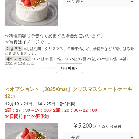
☆料理内容は予告なく変更する場合がございます。
☆写真はイメージです。
이용 조건
※お盆期間、クリスマス、年末年始など、優待券などの割引は除外
とさせて頂きます。
예약 가능 기간
2025년 12월 19일 ~ 2025년 12월 21일, 2025년 12월 24일 ~
2025년 12월 25일
자세히보기
요일
수, 목, 토, 일, 휴일
식사
점심
＜オプション＞【2025Xmas】クリスマスショートケーキ
12㎝
12月19～21日、24～25日 計5日間
1部：17：30～19：30／2部：20：00～22：00
14日間前までの要予約
¥ 5,200
(서비스 세금 포함)