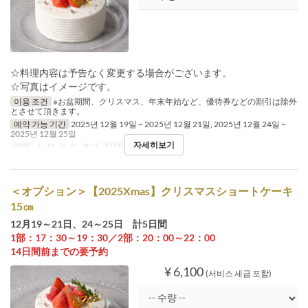
☆料理内容は予告なく変更する場合がございます。
☆写真はイメージです。
이용 조건
※お盆期間、クリスマス、年末年始など、優待券などの割引は除外
とさせて頂きます。
예약 가능 기간
2025년 12월 19일 ~ 2025년 12월 21일, 2025년 12월 24일 ~
2025년 12월 25일
자세히보기
요일
수, 목, 토, 일, 휴일
식사
점심
＜オプション＞【2025Xmas】クリスマスショートケーキ
15㎝
12月19～21日、24～25日 計5日間
1部：17：30～19：30／2部：20：00～22：00
14日間前までの要予約
¥ 6,100
(서비스 세금 포함)