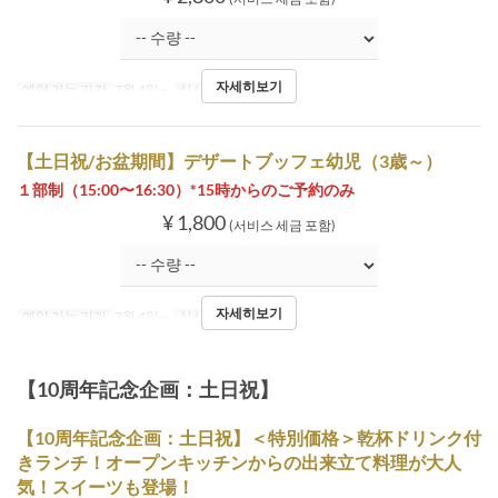
자세히보기
예약 가능 기간
7월 4일 ~
식사
티타임
【土日祝/お盆期間】デザートブッフェ幼児（3歳～）
１部制（15:00〜16:30）*15時からのご予約のみ
¥ 1,800
(서비스 세금 포함)
자세히보기
예약 가능 기간
7월 4일 ~
식사
티타임
【10周年記念企画：土日祝】
【10周年記念企画：土日祝】＜特別価格＞乾杯ドリンク付
きランチ！オープンキッチンからの出来立て料理が大人
気！スイーツも登場！