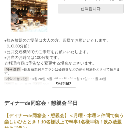
선택합니다
※飲み放題のご要望は大人の方、皆様でお願いいたします。
（L.O.30分前）
※公共交通機関でのご来店をお願いいたします。
※お席のお時間は100分制です。
☆料理内容は予告なく変更する場合がございます。
이용 조건
※飲み放題付きプランは優待券などの割引対象外とさせて頂きま
す。
예약 가능 기간
~ 4월 28일, 5월 7일 ~ 8월 7일, 8월 17일 ~ 11월 30일
자세히보기
요일
토, 일, 휴일
식사
점심
ディナーde同窓会・懇親会 平日
【ディナーde同窓会・懇親会】＜月曜～木曜＞仲間で集う
楽しいひととき！10名様以上で幹事1名様半額！飲み放題
付きプラン