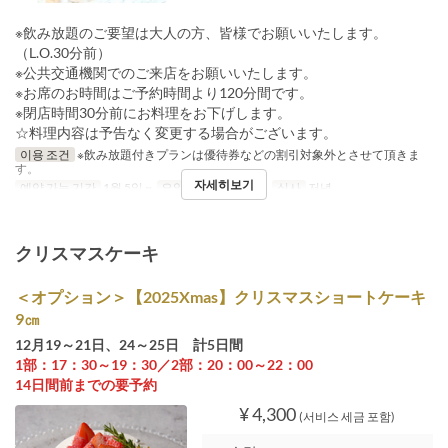
※飲み放題のご要望は大人の方、皆様でお願いいたします。
（L.O.30分前）
※公共交通機関でのご来店をお願いいたします。
※お席のお時間はご予約時間より120分間です。
※閉店時間30分前にお料理をお下げします。
☆料理内容は予告なく変更する場合がございます。
이용 조건
※飲み放題付きプランは優待券などの割引対象外とさせて頂きま
す。
자세히보기
예약 가능 기간
1월 5일 ~
요일
금, 토, 일, 휴일
식사
저녁
クリスマスケーキ
＜オプション＞【2025Xmas】クリスマスショートケーキ
9㎝
12月19～21日、24～25日 計5日間
1部：17：30～19：30／2部：20：00～22：00
14日間前までの要予約
¥ 4,300
(서비스 세금 포함)