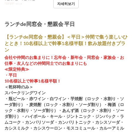
자세히보기
식사
저녁
ランチde同窓会・懇親会 平日
【ランチde同窓会・懇親会】＜平日＞仲間で集う楽しいひ
ととき！10名様以上で幹事1名様半額！飲み放題付きプラ
ン
会社や仲間のお集まりに！忘年会・新年会・同窓会・家族会・お
仕事・友人などの仲間同士でのお集まりにも
≪限定特典≫
・平日
10名様以上で幹事1名様半額！
＜乾杯時のみ＞
スパークリングワイン
・瓶ビール・赤ワイン・白ワイン・芋焼酎（ロック・水割り・ソ
ーダ割り）・麦焼酎（ロック・水割り・ソーダ割り）・梅酒（ロ
ック・水割り・ソーダ割り）・あんず酒（ロック・水割り・ソー
ダ割り）・ハイボール・キール・ジントニック・ジンバック・ラ
ムコーク・カンパリソーダ・カンパリトニック・カシスソーダ・
カシスミルク・カシスウーロン・モスコミュール・カルーアミル