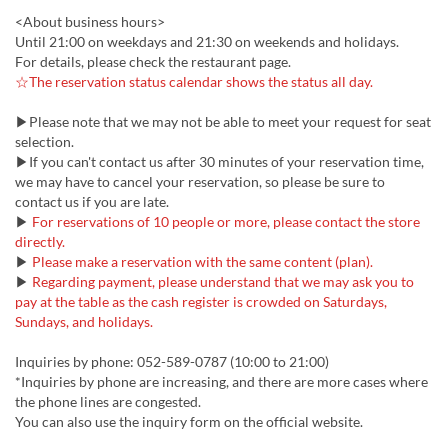
<About business hours>
Until 21:00 on weekdays and 21:30 on weekends and holidays.
For details, please check the restaurant page.
☆The reservation status calendar shows the status all day.
▶Please note that we may not be able to meet your request for seat
selection.
▶If you can't contact us after 30 minutes of your reservation time,
we may have to cancel your reservation, so please be sure to
contact us if you are late.
▶
For reservations of 10 people or more, please contact the store
directly.
▶
Please make a reservation with the same content (plan).
▶
Regarding payment, please understand that we may ask you to
pay at the table as the cash register is crowded on Saturdays,
Sundays, and holidays.
Inquiries by phone: 052-589-0787 (10:00 to 21:00)
*Inquiries by phone are increasing, and there are more cases where
the phone lines are congested.
You can also use the inquiry form on the official website.