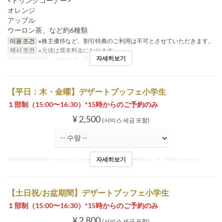
<ドリンクコーナー>
オレンジ
アップル
ウーロン茶、など約6種類
이용 조건
※株主優待など、割引特典のご利用は不可とさせていただきます。
제시 조건
※元値は週末料金になります。
자세히보기
예약 가능 기간
~ 8월 31일
식사
티타임
【平日：木・金曜】デザートブッフェ小学生
１部制（15:00〜16:30）*15時からのご予約のみ
¥ 2,500
(서비스 세금 포함)
자세히보기
예약 가능 기간
7월 2일 ~ 8월 7일, 8월 20일 ~
요일
목, 금
식사
티타임
【土日祝/お盆期間】デザートブッフェ小学生
１部制（15:00〜16:30）*15時からのご予約のみ
¥ 2,800
(서비스 세금 포함)