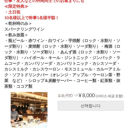
仕事・友人などの仲間同士でのお集まりにも
≪限定特典≫
・土日祝
10名様以上で幹事1名様半額！
＜乾杯時のみ＞
スパークリングワイン
＜飲み放題＞
・瓶ビール・赤ワイン・白ワイン・芋焼酎（ロック・水割り・ソ
ーダ割り）・麦焼酎（ロック・水割り・ソーダ割り）・梅酒（ロ
ック・水割り・ソーダ割り）・あんず酒（ロック・水割り・ソー
ダ割り）・ハイボール・キール・ジントニック・ジンバック・ラ
ムコーク・カンパリソーダ・カンパリトニック・カシスソーダ・
カシスミルク・カシスウーロン・モスコミュール・カルーアミル
ク・ソフトドリンクバー（オレンジ・アップル・ウーロン茶・野
菜 など）・シロップ＆炭酸サーバー・コーヒー類・紅茶類・抹
茶類・ココア類
⇒
¥ 8,000
¥ 8,700
(서비스 세금 포함)
선택합니다