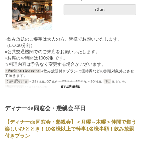
เลือก
※飲み放題のご要望は大人の方、皆様でお願いいたします。
（L.O.30分前）
※公共交通機関でのご来店をお願いいたします。
※お席のお時間は100分制です。
☆料理内容は予告なく変更する場合がございます。
ปรินท์งาน Fine Print
※飲み放題付きプランは優待券などの割引対象外とさせ
て頂きます。
วันที่ที่ใช้งาน
~ 28 เม.ย., 07 พ.ค. ~ 07 ส.ค., 17 ส.ค. ~ 30 พ.ย.
วัน
ส, อา, Hol
อ่านเพิ่มเติม
มื้ออาหาร
อาหารกลางวัน
ディナーde同窓会・懇親会 平日
【ディナーde同窓会・懇親会】＜月曜～木曜＞仲間で集う
楽しいひととき！10名様以上で幹事1名様半額！飲み放題
付きプラン