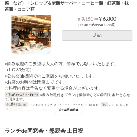
菜 など）・シロップ＆炭酸サーバー・コーヒー類・紅茶類・抹
茶類・ココア類
⇒
¥ 6,800
¥ 7,150
(รวมค่าบริการและภาษี)
เลือก
※飲み放題のご要望は大人の方、皆様でお願いいたします。
（L.O.30分前）
※公共交通機関でのご来店をお願いいたします。
※お席のお時間は閉店までです。
☆料理内容は予告なく変更する場合がございます。
ปรินท์งาน Fine Print
※飲み放題付きプランは優待券などの割引対象外とさせ
て頂きます。
วันที่ที่ใช้งาน
~ 28 เม.ย., 07 พ.ค. ~ 07 ส.ค., 17 ส.ค. ~ 30 พ.ย.
วัน
จ, อ, พ, พฤ, ศ
อ่านเพิ่มเติม
มื้ออาหาร
อาหารกลางวัน
ランチde同窓会・懇親会 土日祝