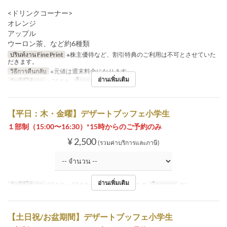
<ドリンクコーナー>
オレンジ
アップル
ウーロン茶、など約6種類
ปรินท์งาน Fine Print
※株主優待など、割引特典のご利用は不可とさせていた
だきます。
วิธีการคืนกลับ
※元値は週末料金になります。
อ่านเพิ่มเติม
วันที่ที่ใช้งาน
~ 31 ส.ค.
มื้ออาหาร
ชา
【平日：木・金曜】デザートブッフェ小学生
１部制（15:00〜16:30）*15時からのご予約のみ
¥ 2,500
(รวมค่าบริการและภาษี)
อ่านเพิ่มเติม
วันที่ที่ใช้งาน
02 ก.ค. ~ 07 ส.ค., 20 ส.ค. ~
วัน
พฤ, ศ
มื้ออาหาร
ชา
【土日祝/お盆期間】デザートブッフェ小学生