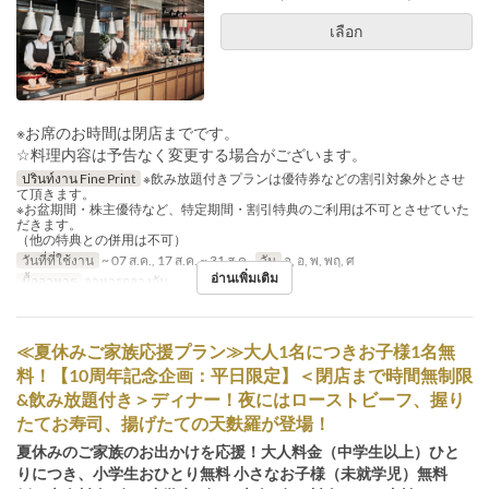
เลือก
※お席のお時間は閉店までです。
☆料理内容は予告なく変更する場合がございます。
ปรินท์งาน Fine Print
※飲み放題付きプランは優待券などの割引対象外とさせ
て頂きます。
※お盆期間・株主優待など、特定期間・割引特典のご利用は不可とさせていた
だきます。
（他の特典との併用は不可）
วันที่ที่ใช้งาน
~ 07 ส.ค., 17 ส.ค. ~ 31 ส.ค.
วัน
จ, อ, พ, พฤ, ศ
อ่านเพิ่มเติม
มื้ออาหาร
อาหารกลางวัน
≪夏休みご家族応援プラン≫大人1名につきお子様1名無
料！【10周年記念企画：平日限定】＜閉店まで時間無制限
&飲み放題付き＞ディナー！夜にはローストビーフ、握り
たてお寿司、揚げたての天麩羅が登場！
夏休みのご家族のお出かけを応援！大人料金（中学生以上）ひと
りにつき、小学生おひとり無料 小さなお子様（未就学児）無料