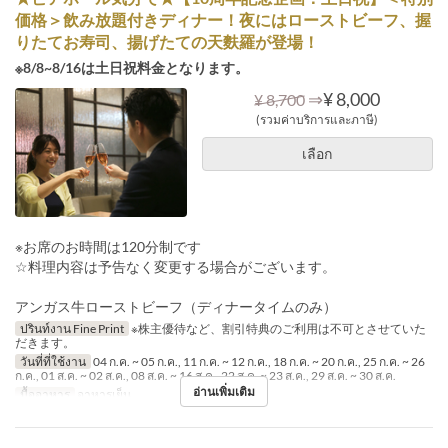
価格＞飲み放題付きディナー！夜にはローストビーフ、握
りたてお寿司、揚げたての天麩羅が登場！
※8/8~8/16は土日祝料金となります。
⇒
¥ 8,000
¥ 8,700
(รวมค่าบริการและภาษี)
เลือก
※お席のお時間は120分制です
☆料理内容は予告なく変更する場合がございます。
アンガス牛ローストビーフ（ディナータイムのみ）
ปรินท์งาน Fine Print
※株主優待など、割引特典のご利用は不可とさせていた
だきます。
วันที่ที่ใช้งาน
04 ก.ค. ~ 05 ก.ค., 11 ก.ค. ~ 12 ก.ค., 18 ก.ค. ~ 20 ก.ค., 25 ก.ค. ~ 26
ก.ค., 01 ส.ค. ~ 02 ส.ค., 08 ส.ค. ~ 16 ส.ค., 22 ส.ค. ~ 23 ส.ค., 29 ส.ค. ~ 30 ส.ค.
อ่านเพิ่มเติม
มื้ออาหาร
อาหารเย็น