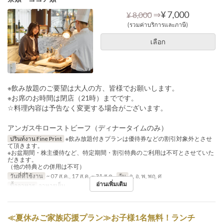
⇒
¥ 7,000
¥ 8,000
(รวมค่าบริการและภาษี)
เลือก
※飲み放題のご要望は大人の方、皆様でお願いします。
※お席のお時間は閉店（21時）までです。
☆料理内容は予告なく変更する場合がございます。
アンガス牛ローストビーフ（ディナータイムのみ）
ปรินท์งาน Fine Print
※飲み放題付きプランは優待券などの割引対象外とさせ
て頂きます。
※お盆期間・株主優待など、特定期間・割引特典のご利用は不可とさせていた
だきます。
（他の特典との併用は不可）
วันที่ที่ใช้งาน
~ 07 ส.ค., 17 ส.ค. ~ 31 ส.ค.
วัน
จ, อ, พ, พฤ, ศ
อ่านเพิ่มเติม
มื้ออาหาร
อาหารเย็น
≪夏休みご家族応援プラン≫お子様1名無料！ランチ