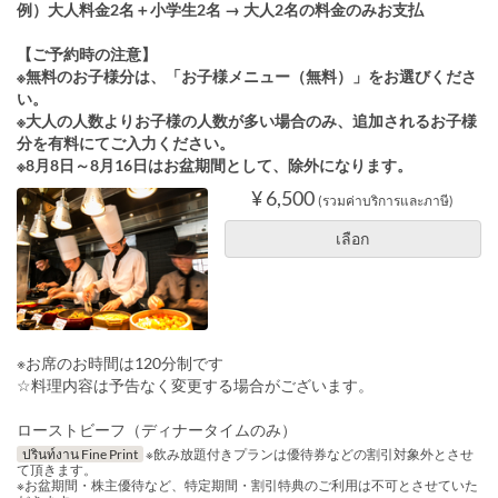
例）大人料金2名＋小学生2名 → 大人2名の料金のみお支払
【ご予約時の注意】
※無料のお子様分は、「お子様メニュー（無料）」をお選びくださ
い。
※大人の人数よりお子様の人数が多い場合のみ、追加されるお子様
分を有料にてご入力ください。
※8月8日～8月16日はお盆期間として、除外になります。
¥ 6,500
(รวมค่าบริการและภาษี)
เลือก
※お席のお時間は120分制です
☆料理内容は予告なく変更する場合がございます。
ローストビーフ（ディナータイムのみ）
ปรินท์งาน Fine Print
※飲み放題付きプランは優待券などの割引対象外とさせ
て頂きます。
※お盆期間・株主優待など、特定期間・割引特典のご利用は不可とさせていた