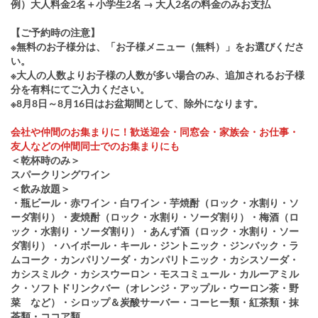
例）大人料金2名＋小学生2名 → 大人2名の料金のみお支払
【ご予約時の注意】
※無料のお子様分は、「お子様メニュー（無料）」をお選びくださ
い。
※大人の人数よりお子様の人数が多い場合のみ、追加されるお子様
分を有料にてご入力ください。
※8月8日～8月16日はお盆期間として、除外になります。
会社や仲間のお集まりに！歓送迎会・同窓会・家族会・お仕事・
友人などの仲間同士でのお集まりにも
＜乾杯時のみ＞
スパークリングワイン
＜飲み放題＞
・瓶ビール・赤ワイン・白ワイン・芋焼酎（ロック・水割り・ソ
ーダ割り）・麦焼酎（ロック・水割り・ソーダ割り）・梅酒（ロ
ック・水割り・ソーダ割り）・あんず酒（ロック・水割り・ソー
ダ割り）・ハイボール・キール・ジントニック・ジンバック・ラ
ムコーク・カンパリソーダ・カンパリトニック・カシスソーダ・
カシスミルク・カシスウーロン・モスコミュール・カルーアミル
ク・ソフトドリンクバー（オレンジ・アップル・ウーロン茶・野
菜 など）・シロップ＆炭酸サーバー・コーヒー類・紅茶類・抹
茶類・ココア類