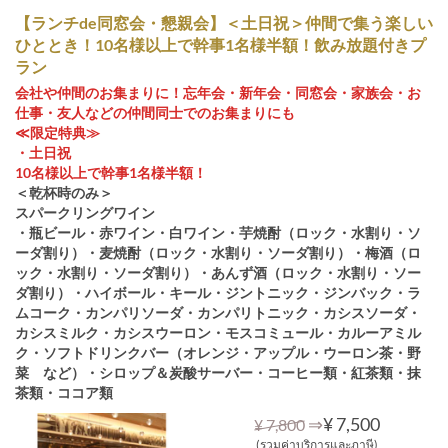
【ランチde同窓会・懇親会】＜土日祝＞仲間で集う楽しい
ひととき！10名様以上で幹事1名様半額！飲み放題付きプ
ラン
会社や仲間のお集まりに！忘年会・新年会・同窓会・家族会・お
仕事・友人などの仲間同士でのお集まりにも
≪限定特典≫
・土日祝
10名様以上で幹事1名様半額！
＜乾杯時のみ＞
スパークリングワイン
・瓶ビール・赤ワイン・白ワイン・芋焼酎（ロック・水割り・ソ
ーダ割り）・麦焼酎（ロック・水割り・ソーダ割り）・梅酒（ロ
ック・水割り・ソーダ割り）・あんず酒（ロック・水割り・ソー
ダ割り）・ハイボール・キール・ジントニック・ジンバック・ラ
ムコーク・カンパリソーダ・カンパリトニック・カシスソーダ・
カシスミルク・カシスウーロン・モスコミュール・カルーアミル
ク・ソフトドリンクバー（オレンジ・アップル・ウーロン茶・野
菜 など）・シロップ＆炭酸サーバー・コーヒー類・紅茶類・抹
茶類・ココア類
⇒
¥ 7,500
¥ 7,800
(รวมค่าบริการและภาษี)