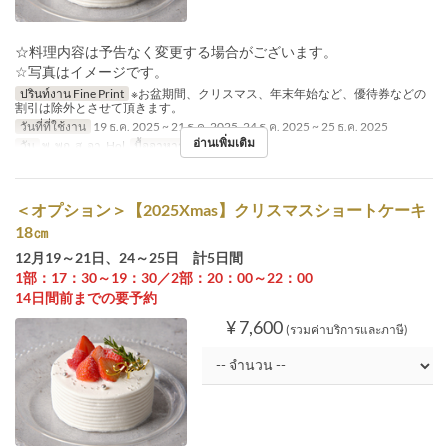
☆料理内容は予告なく変更する場合がございます。
☆写真はイメージです。
ปรินท์งาน Fine Print
※お盆期間、クリスマス、年末年始など、優待券などの
割引は除外とさせて頂きます。
วันที่ที่ใช้งาน
19 ธ.ค. 2025 ~ 21 ธ.ค. 2025, 24 ธ.ค. 2025 ~ 25 ธ.ค. 2025
อ่านเพิ่มเติม
วัน
พ, พฤ, ส, อา, Hol
มื้ออาหาร
อาหารกลางวัน
＜オプション＞【2025Xmas】クリスマスショートケーキ
18㎝
12月19～21日、24～25日 計5日間
1部：17：30～19：30／2部：20：00～22：00
14日間前までの要予約
¥ 7,600
(รวมค่าบริการและภาษี)