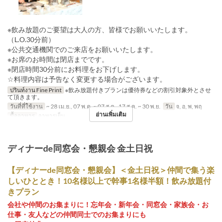
※飲み放題のご要望は大人の方、皆様でお願いいたします。
（L.O.30分前）
※公共交通機関でのご来店をお願いいたします。
※お席のお時間は閉店までです。
※閉店時間30分前にお料理をお下げします。
☆料理内容は予告なく変更する場合がございます。
ปรินท์งาน Fine Print
※飲み放題付きプランは優待券などの割引対象外とさせ
て頂きます。
วันที่ที่ใช้งาน
~ 28 เม.ย., 07 พ.ค. ~ 07 ส.ค., 17 ส.ค. ~ 30 พ.ย.
วัน
จ, อ, พ, พฤ
อ่านเพิ่มเติม
มื้ออาหาร
อาหารเย็น
ディナーde同窓会・懇親会 金土日祝
【ディナーde同窓会・懇親会】＜金土日祝＞仲間で集う楽
しいひととき！10名様以上で幹事1名様半額！飲み放題付
きプラン
会社や仲間のお集まりに！忘年会・新年会・同窓会・家族会・お
仕事・友人などの仲間同士でのお集まりにも