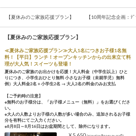
【夏休みのご家族応援プラン】
【10周年記念企画：ﾃﾞｻﾞ
【夏休みのご家族応援プラン】
≪夏休みご家族応援プラン≫大人1名につきお子様1名無
料！【平日】ランチ！オープンキッチンからの出来立て料
理が大人気！スイーツも登場！
夏休みのご家族のお出かけを応援！大人料金（中学生以上）ひと
りにつき、小学生おひとり無料 小さなお子様（未就学児）無料
例）大人料金2名＋小学生2名 → 大人2名の料金のみお支払
【ご予約時の注意】
※無料のお子様分は、「お子様メニュー（無料）」をお選びくださ
い。
※大人の人数よりお子様の人数が多い場合のみ、追加されるお子様
分を有料にてご入力ください。
※8月8日～8月16日はお盆期間として、除外になります。
¥ 5,650
(รวมค่าบริการและภาษี)