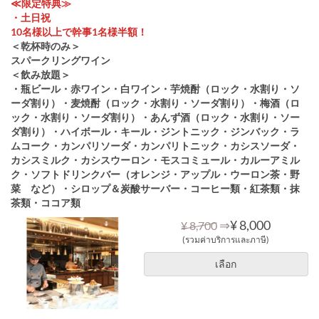
≪限定特典≫
・土日祝
10名様以上で幹事1名様半額！
＜乾杯時のみ＞
スパークリングワイン
＜飲み放題＞
・瓶ビール・赤ワイン・白ワイン・芋焼酎（ロック・水割り・ソ
ーダ割り）・麦焼酎（ロック・水割り・ソーダ割り）・梅酒（ロ
ック・水割り・ソーダ割り）・あんず酒（ロック・水割り・ソー
ダ割り）・ハイボール・キール・ジントニック・ジンバック・ラ
ムコーク・カンパリソーダ・カンパリトニック・カシスソーダ・
カシスミルク・カシスウーロン・モスコミュール・カルーアミル
ク・ソフトドリンクバー（オレンジ・アップル・ウーロン茶・野
菜 など）・シロップ＆炭酸サーバー・コーヒー類・紅茶類・抹
茶類・ココア類
⇒
¥ 8,000
¥ 8,700
(รวมค่าบริการและภาษี)
เลือก