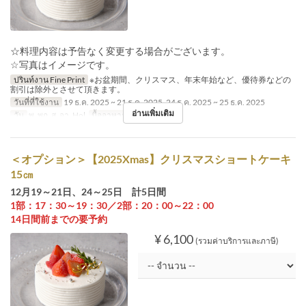
☆料理内容は予告なく変更する場合がございます。
☆写真はイメージです。
ปรินท์งาน Fine Print
※お盆期間、クリスマス、年末年始など、優待券などの
割引は除外とさせて頂きます。
วันที่ที่ใช้งาน
19 ธ.ค. 2025 ~ 21 ธ.ค. 2025, 24 ธ.ค. 2025 ~ 25 ธ.ค. 2025
อ่านเพิ่มเติม
วัน
พ, พฤ, ส, อา, Hol
มื้ออาหาร
อาหารกลางวัน
＜オプション＞【2025Xmas】クリスマスショートケーキ
15㎝
12月19～21日、24～25日 計5日間
1部：17：30～19：30／2部：20：00～22：00
14日間前までの要予約
¥ 6,100
(รวมค่าบริการและภาษี)