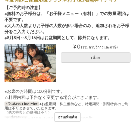
【ご予約時の注意】
※無料のお子様分は、「お子様メニュー（有料）」での数量選択は
不要です。
※大人の人数よりお子様の人数が多い場合のみ、追加されるお子様
分をご入力ください。
※8月8日～8月16日はお盆期間として、除外になります。
¥ 0
(รวมค่าบริการและภาษี)
เลือก
※お席のお時間は100分制です。
☆料理内容は予告なく変更する場合がございます。
ปรินท์งาน Fine Print
※お盆期間・株主優待など、特定期間・割引特典のご利
用は不可とさせていただきます。
（他の特典との併用は不可）
อ่านเพิ่มเติม
วันที่ที่ใช้งาน
~ 07 ส.ค., 17 ส.ค. ~
มื้ออาหาร
อาหารเย็น