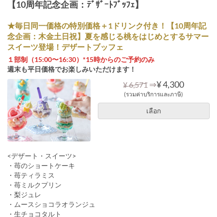
【10周年記念企画：ﾃﾞｻﾞｰﾄﾌﾞｯﾌｪ】
★毎日同一価格の特別価格＋1ドリンク付き！【10周年記
念企画：木金土日祝】夏を感じる桃をはじめとするサマー
スイーツ登場！デザートブッフェ
１部制（15:00〜16:30）*15時からのご予約のみ
週末も平日価格でお楽しみいただけます！
⇒
¥ 4,300
¥ 6,571
(รวมค่าบริการและภาษี)
เลือก
<デザート・スイーツ>
・苺のショートケーキ
・苺ティラミス
・苺ミルクプリン
・梨ジュレ
・ムースショコラオランジュ
・生チョコタルト