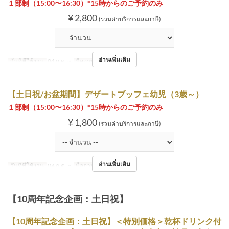
１部制（15:00〜16:30）*15時からのご予約のみ
¥ 2,800
(รวมค่าบริการและภาษี)
อ่านเพิ่มเติม
วันที่ที่ใช้งาน
04 ก.ค. ~
มื้ออาหาร
ชา
【土日祝/お盆期間】デザートブッフェ幼児（3歳～）
１部制（15:00〜16:30）*15時からのご予約のみ
¥ 1,800
(รวมค่าบริการและภาษี)
อ่านเพิ่มเติม
วันที่ที่ใช้งาน
04 ก.ค. ~
มื้ออาหาร
ชา
【10周年記念企画：土日祝】
【10周年記念企画：土日祝】＜特別価格＞乾杯ドリンク付