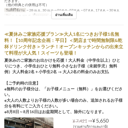
だきます。
（他の特典との併用は不可）
วันที่ที่ใช้งาน
~ 28 เม.ย., 30 เม.ย. ~ 01 พ.ค., 07 พ.ค. ~ 07 ส.ค., 17 ส.ค. ~ 30 พ.ย.
อ่านเพิ่มเติม
วัน
จ, อ, พ, พฤ, ศ
มื้ออาหาร
อาหารเย็น
≪夏休みご家族応援プラン≫大人1名につきお子様1名無
料！【10周年記念企画：平日】＜閉店まで時間無制限&乾
杯ドリンク付き＞ランチ！オープンキッチンからの出来立
て料理が大人気！スイーツも登場！
夏休みのご家族のお出かけを応援！大人料金（中学生以上）ひと
りにつき、小学生おひとり無料 小さなお子様（未就学児）無料
例）大人料金2名＋小学生2名 → 大人2名の料金のみお支払
【ご予約時の注意】
※無料のお子様分は、「お子様メニュー（無料）」をお選びくださ
い。
※大人の人数よりお子様の人数が多い場合のみ、追加されるお子様
分を有料にてご入力ください。
※8月8日～8月16日はお盆期間として、除外になります。
⇒
¥ 5,650
¥ 7,421
(รวมค่าบริการและภาษี)