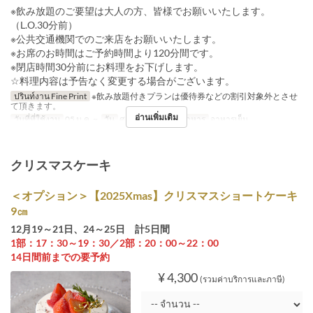
※飲み放題のご要望は大人の方、皆様でお願いいたします。
（L.O.30分前）
※公共交通機関でのご来店をお願いいたします。
※お席のお時間はご予約時間より120分間です。
※閉店時間30分前にお料理をお下げします。
☆料理内容は予告なく変更する場合がございます。
ปรินท์งาน Fine Print
※飲み放題付きプランは優待券などの割引対象外とさせ
て頂きます。
อ่านเพิ่มเติม
วันที่ที่ใช้งาน
05 ม.ค. ~
วัน
ศ, ส, อา, Hol
มื้ออาหาร
อาหารเย็น
クリスマスケーキ
＜オプション＞【2025Xmas】クリスマスショートケーキ
9㎝
12月19～21日、24～25日 計5日間
1部：17：30～19：30／2部：20：00～22：00
14日間前までの要予約
¥ 4,300
(รวมค่าบริการและภาษี)