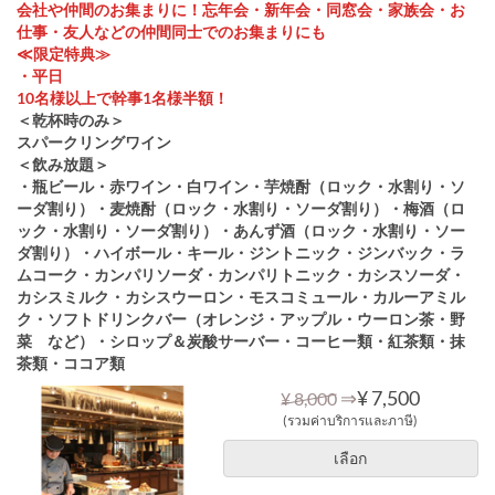
会社や仲間のお集まりに！忘年会・新年会・同窓会・家族会・お
仕事・友人などの仲間同士でのお集まりにも
≪限定特典≫
・平日
10名様以上で幹事1名様半額！
＜乾杯時のみ＞
スパークリングワイン
＜飲み放題＞
・瓶ビール・赤ワイン・白ワイン・芋焼酎（ロック・水割り・ソ
ーダ割り）・麦焼酎（ロック・水割り・ソーダ割り）・梅酒（ロ
ック・水割り・ソーダ割り）・あんず酒（ロック・水割り・ソー
ダ割り）・ハイボール・キール・ジントニック・ジンバック・ラ
ムコーク・カンパリソーダ・カンパリトニック・カシスソーダ・
カシスミルク・カシスウーロン・モスコミュール・カルーアミル
ク・ソフトドリンクバー（オレンジ・アップル・ウーロン茶・野
菜 など）・シロップ＆炭酸サーバー・コーヒー類・紅茶類・抹
茶類・ココア類
⇒
¥ 7,500
¥ 8,000
(รวมค่าบริการและภาษี)
เลือก