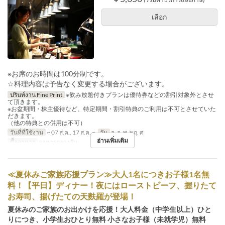
เลือก
※お席のお時間は100分制です。
☆料理内容は予告なく変更する場合がございます。
ปรินท์งาน Fine Print
※飲み放題付きプランは優待券などの割引対象外とさせ
て頂きます。
※お盆期間・株主優待など、特定期間・割引特典のご利用は不可とさせていた
だきます。
（他の特典との併用は不可）
วันที่ที่ใช้งาน
~ 07 ส.ค., 17 ส.ค. ~
วัน
จ, อ, พ, พฤ, ศ
อ่านเพิ่มเติม
มื้ออาหาร
อาหารกลางวัน
≪夏休みご家族応援プラン≫大人1名につきお子様1名無
料！【平日】ディナー！夜にはローストビーフ、握りたて
お寿司、揚げたての天麩羅が登場！
夏休みのご家族のお出かけを応援！大人料金（中学生以上）ひと
りにつき、小学生おひとり無料 小さなお子様（未就学児）無料