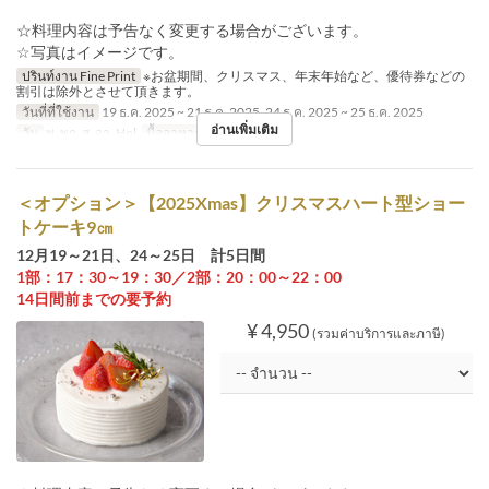
☆料理内容は予告なく変更する場合がございます。
☆写真はイメージです。
ปรินท์งาน Fine Print
※お盆期間、クリスマス、年末年始など、優待券などの
割引は除外とさせて頂きます。
วันที่ที่ใช้งาน
19 ธ.ค. 2025 ~ 21 ธ.ค. 2025, 24 ธ.ค. 2025 ~ 25 ธ.ค. 2025
อ่านเพิ่มเติม
วัน
พ, พฤ, ส, อา, Hol
มื้ออาหาร
อาหารกลางวัน
＜オプション＞【2025Xmas】クリスマスハート型ショー
トケーキ9㎝
12月19～21日、24～25日 計5日間
1部：17：30～19：30／2部：20：00～22：00
14日間前までの要予約
¥ 4,950
(รวมค่าบริการและภาษี)