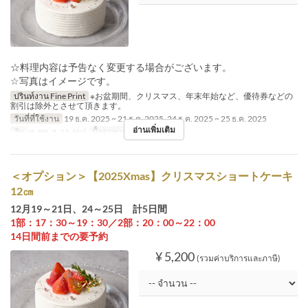
☆料理内容は予告なく変更する場合がございます。
☆写真はイメージです。
ปรินท์งาน Fine Print
※お盆期間、クリスマス、年末年始など、優待券などの
割引は除外とさせて頂きます。
วันที่ที่ใช้งาน
19 ธ.ค. 2025 ~ 21 ธ.ค. 2025, 24 ธ.ค. 2025 ~ 25 ธ.ค. 2025
อ่านเพิ่มเติม
วัน
พ, พฤ, ส, อา, Hol
มื้ออาหาร
อาหารกลางวัน
＜オプション＞【2025Xmas】クリスマスショートケーキ
12㎝
12月19～21日、24～25日 計5日間
1部：17：30～19：30／2部：20：00～22：00
14日間前までの要予約
¥ 5,200
(รวมค่าบริการและภาษี)