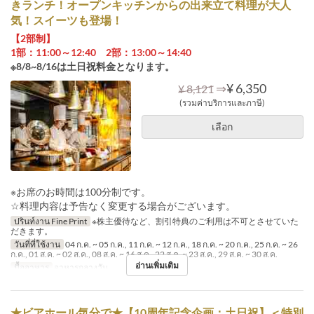
きランチ！オープンキッチンからの出来立て料理が大人
気！スイーツも登場！
【2部制】
1部：11:00～12:40 2部：13:00～14:40
※8/8~8/16は土日祝料金となります。
⇒
¥ 6,350
¥ 8,121
(รวมค่าบริการและภาษี)
เลือก
※お席のお時間は100分制です。
☆料理内容は予告なく変更する場合がございます。
ปรินท์งาน Fine Print
※株主優待など、割引特典のご利用は不可とさせていた
だきます。
วันที่ที่ใช้งาน
04 ก.ค. ~ 05 ก.ค., 11 ก.ค. ~ 12 ก.ค., 18 ก.ค. ~ 20 ก.ค., 25 ก.ค. ~ 26
ก.ค., 01 ส.ค. ~ 02 ส.ค., 08 ส.ค. ~ 16 ส.ค., 22 ส.ค. ~ 23 ส.ค., 29 ส.ค. ~ 30 ส.ค.
อ่านเพิ่มเติม
มื้ออาหาร
อาหารกลางวัน
★ビアホール気分で★【10周年記念企画：土日祝】＜特別