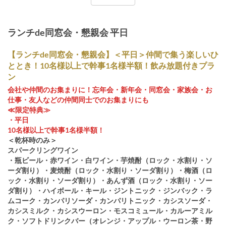
ランチde同窓会・懇親会 平日
【ランチde同窓会・懇親会】＜平日＞仲間で集う楽しいひ
ととき！10名様以上で幹事1名様半額！飲み放題付きプラ
ン
会社や仲間のお集まりに！忘年会・新年会・同窓会・家族会・お
仕事・友人などの仲間同士でのお集まりにも
≪限定特典≫
・平日
10名様以上で幹事1名様半額！
＜乾杯時のみ＞
スパークリングワイン
・瓶ビール・赤ワイン・白ワイン・芋焼酎（ロック・水割り・ソ
ーダ割り）・麦焼酎（ロック・水割り・ソーダ割り）・梅酒（ロ
ック・水割り・ソーダ割り）・あんず酒（ロック・水割り・ソー
ダ割り）・ハイボール・キール・ジントニック・ジンバック・ラ
ムコーク・カンパリソーダ・カンパリトニック・カシスソーダ・
カシスミルク・カシスウーロン・モスコミュール・カルーアミル
ク・ソフトドリンクバー（オレンジ・アップル・ウーロン茶・野