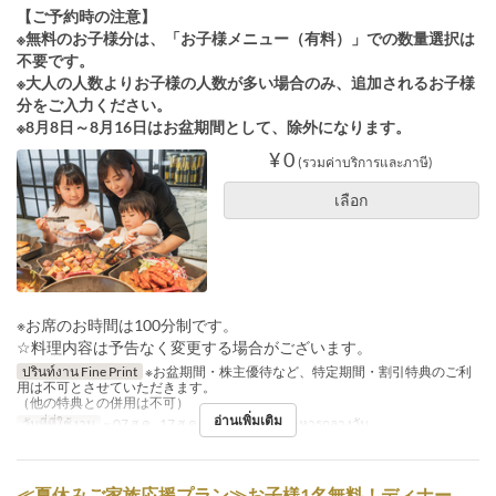
【ご予約時の注意】
※無料のお子様分は、「お子様メニュー（有料）」での数量選択は
不要です。
※大人の人数よりお子様の人数が多い場合のみ、追加されるお子様
分をご入力ください。
※8月8日～8月16日はお盆期間として、除外になります。
¥ 0
(รวมค่าบริการและภาษี)
เลือก
※お席のお時間は100分制です。
☆料理内容は予告なく変更する場合がございます。
ปรินท์งาน Fine Print
※お盆期間・株主優待など、特定期間・割引特典のご利
用は不可とさせていただきます。
（他の特典との併用は不可）
อ่านเพิ่มเติม
วันที่ที่ใช้งาน
~ 07 ส.ค., 17 ส.ค. ~
มื้ออาหาร
อาหารกลางวัน
≪夏休みご家族応援プラン≫お子様1名無料！ディナー