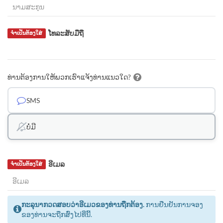
ໂທລະສັບມືຖື
ຈຳເປັນຕ້ອງໃສ່
ທ່ານຕ້ອງການໃຫ້ພວກເຮົາແຈ້ງທ່ານແນວໃດ?
SMS
ບໍ່ມີ
ອີເມລ
ຈຳເປັນຕ້ອງໃສ່
ກະລຸນາກວດສອບວ່າອີເມວຂອງທ່ານຖືກຕ້ອງ.
ການຢືນຢັນການຈອງ
ຂອງທ່ານຈະຖືກສົ່ງໄປທີ່ນີ້.