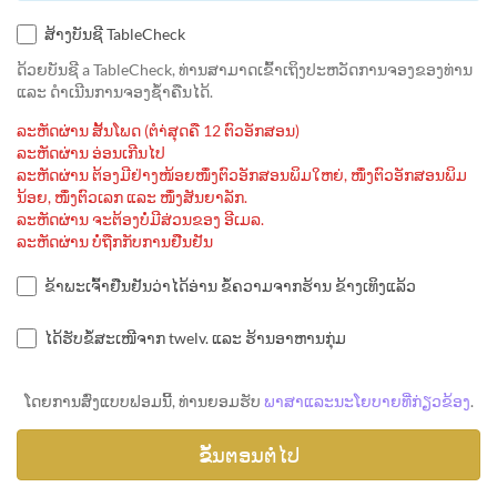
ສ້າງບັນຊີ TableCheck
ດ້ວຍບັນຊີ a TableCheck, ທ່ານສາມາດເຂົ້າເຖິງປະຫວັດການຈອງຂອງທ່ານ
ແລະ ດຳເນີນການຈອງຊ້ຳຄືນໄດ້.
ລະຫັດຜ່ານ ສັ້ນໂພດ (ຕຳ່ສຸດຄື 12 ຕົວອັກສອນ)
ລະຫັດຜ່ານ ອ່ອນເກີນໄປ
ລະຫັດຜ່ານ ຕ້ອງມີຢ່າງໜ້ອຍໜຶ່ງຕົວອັກສອນພິມໃຫຍ່, ໜຶ່ງຕົວອັກສອນພິມ
ນ້ອຍ, ໜຶ່ງຕົວເລກ ແລະ ໜຶ່ງສັນຍາລັກ.
ລະຫັດຜ່ານ ຈະຕ້ອງບໍ່ມີສ່ວນຂອງ ອີເມລ.
ລະຫັດຜ່ານ ບໍ່ຖືກກັບການຢືນຢັນ
ຂ້າພະເຈົ້າຢືນຢັນວ່າໄດ້ອ່ານ ຂໍ້ຄວາມຈາກຮ້ານ ຂ້າງເທິງແລ້ວ
ໄດ້ຮັບຂໍ້ສະເໜີຈາກ twelv. ແລະ ຮ້ານອາຫານກຸ່ມ
ໂດຍການສົ່ງແບບຟອມນີ້, ທ່ານຍອມຮັບ
ພາສາແລະນະໂຍບາຍທີ່ກ່ຽວຂ້ອງ
.