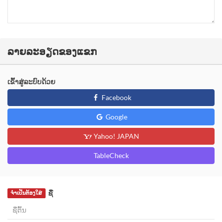
ລາຍລະອຽດຂອງແຂກ
ເຂົ້າສູ່ລະບົບດ້ວຍ
Facebook
Google
Yahoo! JAPAN
TableCheck
ຊື່
ຈຳເປັນຕ້ອງໃສ່