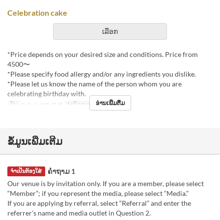
Celebration cake
ເລືອກ
*Price depends on your desired size and conditions. Price from
4500〜
*Please specify food allergy and/or any ingredients you dislike.
*Please let us know the name of the person whom you are
celebrating birthday with.
ອ່ານເພີ່ມຕື່ມ
ວັນ
ຈ, ອ, ພ, ພຫ, ສູ, ສ
ຈຳກັດການສັ່ງຊື້
1 ~
ຂໍ້ມູນເພີ່ມເຕີມ
ຄຳຖາມ 1
ຈຳເປັນຕ້ອງໃສ່
Our venue is by invitation only. If you are a member, please select
“Member”; if you represent the media, please select “Media.”
If you are applying by referral, select “Referral” and enter the
referrer’s name and media outlet in Question 2.