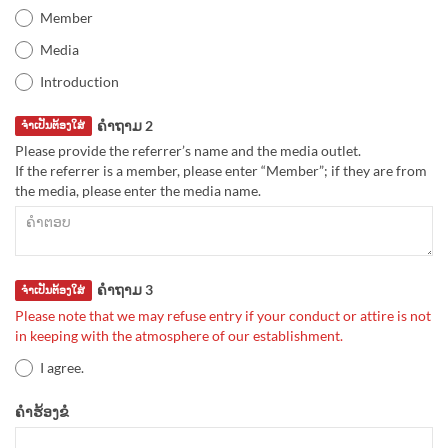
Member
Media
Introduction
ຄຳຖາມ 2
ຈຳເປັນຕ້ອງໃສ່
Please provide the referrer’s name and the media outlet.
If the referrer is a member, please enter “Member”; if they are from
the media, please enter the media name.
ຄຳຖາມ 3
ຈຳເປັນຕ້ອງໃສ່
Please note that we may refuse entry if your conduct or attire is not
in keeping with the atmosphere of our establishment.
I agree.
ຄຳຮ້ອງຂໍ