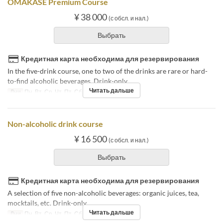
OMAKASE Premium Course
¥ 38 000
(с обсл. и нал.)
Выбрать
Кредитная карта необходима для резервирования
In the five-drink course, one to two of the drinks are rare or hard-
to-find alcoholic beverages. Drink-only.
Читать дальше
Дни
Пн, Вт, Ср, Чт, Пт, Сб
Non-alcoholic drink course
¥ 16 500
(с обсл. и нал.)
Выбрать
Кредитная карта необходима для резервирования
A selection of five non-alcoholic beverages: organic juices, tea,
mocktails, etc. Drink-only.
Читать дальше
Дни
Пн, Вт, Ср, Чт, Пт, Сб