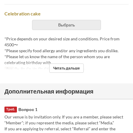
Celebration cake
Выбрать
*Price depends on your desired size and conditions. Price from
4500〜
*Please specify food allergy and/or any ingredients you dislike.
*Please let us know the name of the person whom you are
celebrating birthday with.
Читать дальше
Дни
Пн, Вт, Ср, Чт, Пт, Сб
Лимит по заказу
1 ~
Дополнительная информация
Вопрос 1
Треб.
Our venue is by invitation only. If you are a member, please select
“Member”; if you represent the media, please select “Media.”
If you are applying by referral, select “Referral” and enter the