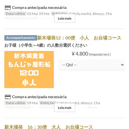
Compra antecipada necessária
Datas válidas
02 Mai, 09 Mai
Refeições
Café da manhã, Almoço, Chá
Leia mais
Categoria de Assento
もんじゃ屋形船
新木場発12：00便 小人 お台場コース
Acompanhamento
お子様（小学生～4歳）の人数分選択ください
¥ 4.800
(Imposto incl.)
Compra antecipada necessária
Datas válidas
09 Mai
Refeições
Café da manhã, Almoço, Chá
Leia mais
Limite de pedido
1 ~
Categoria de Assento
もんじゃ屋形船
新木場発 16：30便 大人 お台場コース