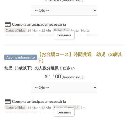
Compra antecipada necessária
Datas válidas
14 Mar ~ 12 Abr
Refeições
Jantar, Noite
Leia mais
Limite de pedido
1 ~
Categoria de Assento
もんじゃ屋形船
【お台場コース】時間共通 幼児（3歳以
Acompanhamento
下）
幼児（3歳以下）の人数分選択ください
¥ 1.100
(Imposto incl.)
Compra antecipada necessária
Datas válidas
14 Mar ~ 12 Abr
Limite de pedido
1 ~
Leia mais
Categoria de Assento
もんじゃ屋形船