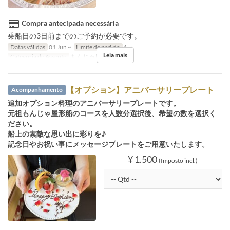
Compra antecipada necessária
乗船日の3日前までのご予約が必要です。
Datas válidas
01 Jun ~
Limite de pedido
1 ~
Leia mais
Categoria de Assento
もんじゃ屋形船
【オプション】アニバーサリープレート
Acompanhamento
追加オプション料理のアニバーサリープレートです。
元祖もんじゃ屋形船のコースを人数分選択後、希望の数を選択く
ださい。
船上の素敵な思い出に彩りを♪
記念日やお祝い事にメッセージプレートをご用意いたします。
¥ 1.500
(Imposto incl.)