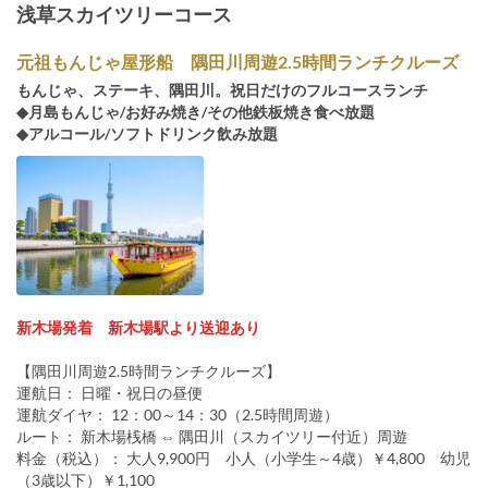
浅草スカイツリーコース
元祖もんじゃ屋形船 隅田川周遊2.5時間ランチクルーズ
もんじゃ、ステーキ、隅田川。祝日だけのフルコースランチ
◆月島もんじゃ/お好み焼き/その他鉄板焼き食べ放題
◆アルコール/ソフトドリンク飲み放題
新木場発着 新木場駅より送迎あり
【隅田川周遊2.5時間ランチクルーズ】
運航日： 日曜・祝日の昼便
運航ダイヤ： 12：00～14：30（2.5時間周遊）
ルート： 新木場桟橋 ⇔ 隅田川（スカイツリー付近）周遊
料金（税込）： 大人9,900円 小人（小学生～4歳）￥4,800 幼児
（3歳以下）￥1,100