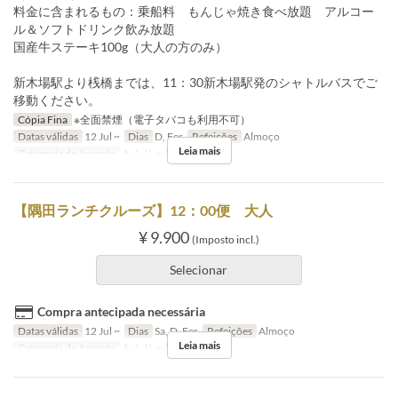
料金に含まれるもの：乗船料 もんじゃ焼き食べ放題 アルコー
ル＆ソフトドリンク飲み放題
国産牛ステーキ100g（大人の方のみ）
新木場駅より桟橋までは、11：30新木場駅発のシャトルバスでご
移動ください。
Cópia Fina
※全面禁煙（電子タバコも利用不可）
Datas válidas
12 Jul ~
Dias
D, Fer
Refeições
Almoço
Leia mais
Categoria de Assento
もんじゃ屋形船
【隅田ランチクルーズ】12：00便 大人
¥ 9.900
(Imposto incl.)
Selecionar
Compra antecipada necessária
Datas válidas
12 Jul ~
Dias
Sa, D, Fer
Refeições
Almoço
Leia mais
Categoria de Assento
もんじゃ屋形船