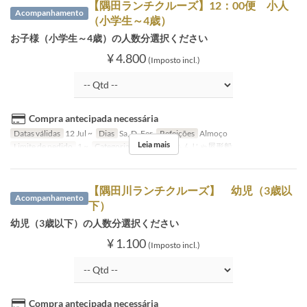
【隅田ランチクルーズ】12：00便 小人
Acompanhamento
（小学生～4歳）
お子様（小学生～4歳）の人数分選択ください
¥ 4.800
(Imposto incl.)
Compra antecipada necessária
Datas válidas
12 Jul ~
Dias
Sa, D, Fer
Refeições
Almoço
Leia mais
Limite de pedido
1 ~
Categoria de Assento
もんじゃ屋形船
【隅田川ランチクルーズ】 幼児（3歳以
Acompanhamento
下）
幼児（3歳以下）の人数分選択ください
¥ 1.100
(Imposto incl.)
Compra antecipada necessária