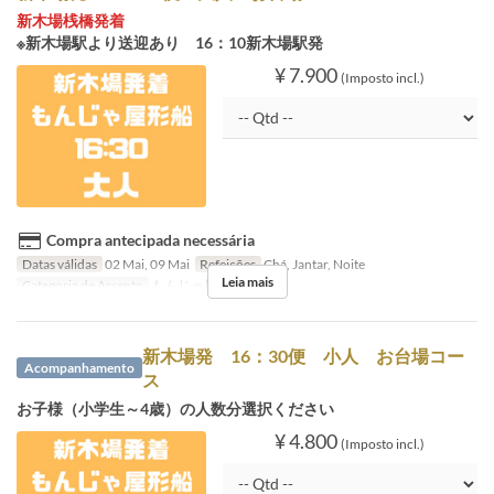
新木場桟橋発着
※新木場駅より送迎あり 16：10新木場駅発
¥ 7.900
(Imposto incl.)
Compra antecipada necessária
Datas válidas
02 Mai, 09 Mai
Refeições
Chá, Jantar, Noite
Leia mais
Categoria de Assento
もんじゃ屋形船
新木場発 16：30便 小人 お台場コー
Acompanhamento
ス
お子様（小学生～4歳）の人数分選択ください
¥ 4.800
(Imposto incl.)