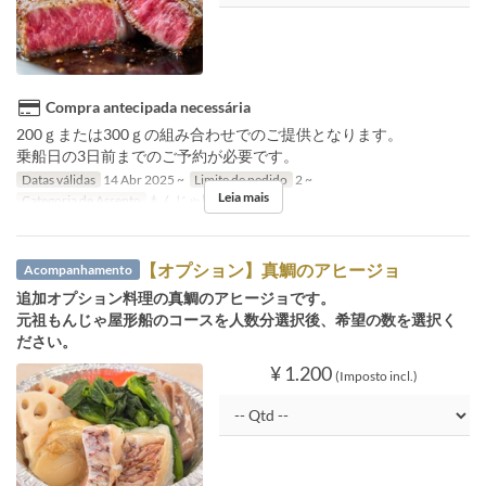
Compra antecipada necessária
200ｇまたは300ｇの組み合わせでのご提供となります。
乗船日の3日前までのご予約が必要です。
Datas válidas
14 Abr 2025 ~
Limite de pedido
2 ~
Leia mais
Categoria de Assento
もんじゃ屋形船
【オプション】真鯛のアヒージョ
Acompanhamento
追加オプション料理の真鯛のアヒージョです。
元祖もんじゃ屋形船のコースを人数分選択後、希望の数を選択く
ださい。
¥ 1.200
(Imposto incl.)