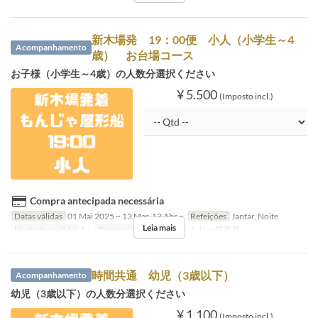
新木場発 19：00便 小人（小学生～4
Acompanhamento
歳） お台場コース
お子様（小学生～4歳）の人数分選択ください
¥ 5.500
(Imposto incl.)
Compra antecipada necessária
Datas válidas
01 Mai 2025 ~ 13 Mar, 13 Abr ~
Refeições
Jantar, Noite
Leia mais
Limite de pedido
1 ~
Categoria de Assento
もんじゃ屋形船
時間共通 幼児（3歳以下）
Acompanhamento
幼児（3歳以下）の人数分選択ください
¥ 1.100
(Imposto incl.)