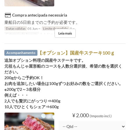
Compra antecipada necessária
乗船日の5日前までのご予約が必要です。
Datas válidas
01 Jun ~
Limite de pedido
1 ~
Leia mais
Categoria de Assento
もんじゃ屋形船
【オプション】国産牛ステーキ100ｇ
Acompanhamento
追加オプション料理の国産牛ステーキです。
元祖もんじゃ屋形船のコースを人数分選択後、希望の数を選択く
ださい。
200gからご予約OK！
お肉を追加したい場合は100gずつお好みの数をご選択ください。
※200gで2～3名様分
例えば・・・
2人でも贅沢にがっつり⇒400g
10人でひとくちシェア⇒600g
¥ 2.000
(Imposto incl.)