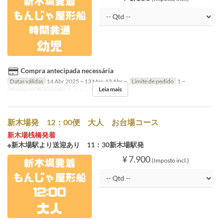
Compra antecipada necessária
Datas válidas
14 Abr 2025 ~ 13 Mar, 13 Abr ~
Limite de pedido
1 ~
Leia mais
Categoria de Assento
もんじゃ屋形船
新木場発 12：00便 大人 お台場コース
新木場桟橋発着
※新木場駅より送迎あり 11：30新木場駅発
¥ 7.900
(Imposto incl.)