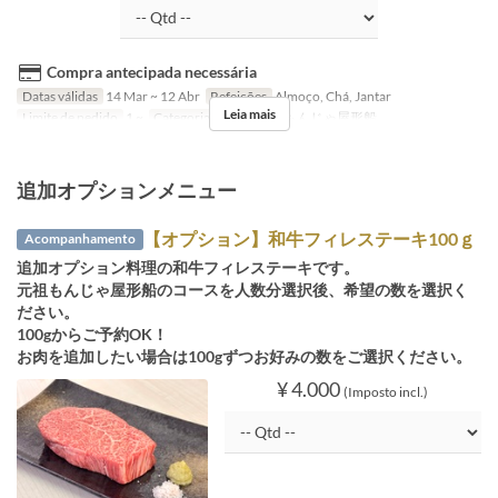
Compra antecipada necessária
Datas válidas
14 Mar ~ 12 Abr
Refeições
Almoço, Chá, Jantar
Leia mais
Limite de pedido
1 ~
Categoria de Assento
もんじゃ屋形船
追加オプションメニュー
【オプション】和牛フィレステーキ100ｇ
Acompanhamento
追加オプション料理の和牛フィレステーキです。
元祖もんじゃ屋形船のコースを人数分選択後、希望の数を選択く
ださい。
100gからご予約OK！
お肉を追加したい場合は100gずつお好みの数をご選択ください。
¥ 4.000
(Imposto incl.)