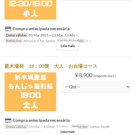
Compra antecipada necessária
Datas válidas
01 Mai 2025 ~ 13 Mar, 13 Abr ~
Refeições
Almoço, Chá, Jantar
Limite de pedido
1 ~
Leia mais
Categoria de Assento
もんじゃ屋形船
新木場発 19：00便 大人 お台場コース
¥ 8.900
(Imposto incl.)
Compra antecipada necessária
Datas válidas
01 Mar ~ 13 Mar, 13 Abr ~
Refeições
Jantar, Noite
Leia mais
Categoria de Assento
もんじゃ屋形船