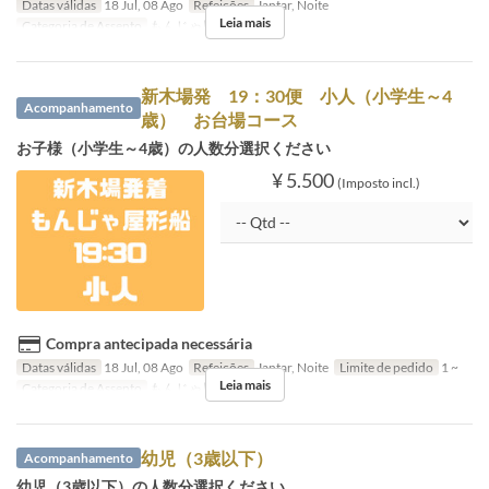
Datas válidas
18 Jul, 08 Ago
Refeições
Jantar, Noite
Leia mais
Categoria de Assento
もんじゃ屋形船
新木場発 19：30便 小人（小学生～4
Acompanhamento
歳） お台場コース
お子様（小学生～4歳）の人数分選択ください
¥ 5.500
(Imposto incl.)
Compra antecipada necessária
Datas válidas
18 Jul, 08 Ago
Refeições
Jantar, Noite
Limite de pedido
1 ~
Leia mais
Categoria de Assento
もんじゃ屋形船
幼児（3歳以下）
Acompanhamento
幼児（3歳以下）の人数分選択ください