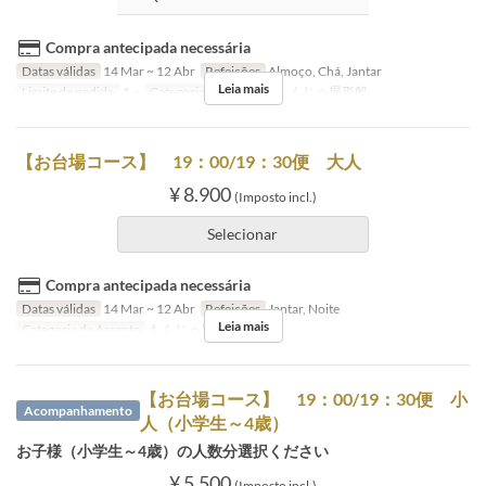
Compra antecipada necessária
Datas válidas
14 Mar ~ 12 Abr
Refeições
Almoço, Chá, Jantar
Leia mais
Limite de pedido
1 ~
Categoria de Assento
もんじゃ屋形船
【お台場コース】 19：00/19：30便 大人
¥ 8.900
(Imposto incl.)
Selecionar
Compra antecipada necessária
Datas válidas
14 Mar ~ 12 Abr
Refeições
Jantar, Noite
Leia mais
Categoria de Assento
もんじゃ屋形船
【お台場コース】 19：00/19：30便 小
Acompanhamento
人（小学生～4歳）
お子様（小学生～4歳）の人数分選択ください
¥ 5.500
(Imposto incl.)