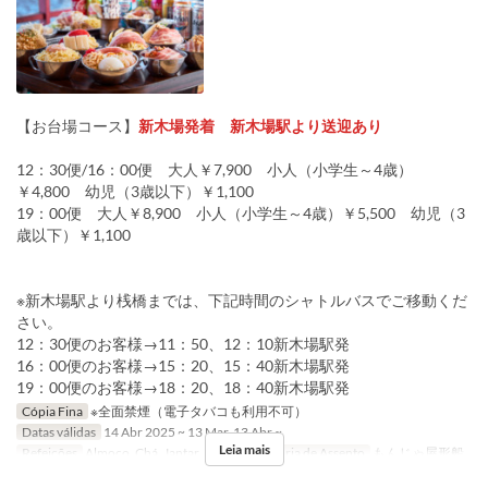
【お台場コース】
新木場発着 新木場駅より送迎あり
12：30便/16：00便 大人￥7,900 小人（小学生～4歳）
￥4,800 幼児（3歳以下）￥1,100
19：00便 大人￥8,900 小人（小学生～4歳）￥5,500 幼児（3
歳以下）￥1,100
※新木場駅より桟橋までは、下記時間のシャトルバスでご移動くだ
さい。
12：30便のお客様→11：50、12：10新木場駅発
16：00便のお客様→15：20、15：40新木場駅発
19：00便のお客様→18：20、18：40新木場駅発
Cópia Fina
※全面禁煙（電子タバコも利用不可）
Datas válidas
14 Abr 2025 ~ 13 Mar, 13 Abr ~
Leia mais
Refeições
Almoço, Chá, Jantar, Noite
Categoria de Assento
もんじゃ屋形船