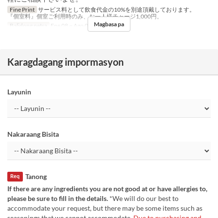
Fine Print
サービス料として飲食代金の10%を別途頂戴しております。
『個室料』個室ご利用時のみ、お一人様チャージ1,000円。
Magbasa pa
Balidong petsa
Ene 08 ~ Ago 04, Ago 15 ~
Karagdagang impormasyon
Layunin
Nakaraang Bisita
Tanong
Req
If there are any ingredients you are not good at or have allergies to,
please be sure to fill in the details.
*We will do our best to
accommodate your request, but there may be some items such as
seasonings that we cannot accommodate.
Due to purchasing and