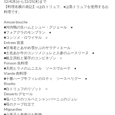
12/4(木)から12/25(木)まで
【料理名横の表記】○は白トリュフ、●は黒トリュフを使用するお
料理です。
Amuse bouche
■河内鴨の生ハムとシュー・グジェール ●
■フォアグラのモンブラン ●
■コンソメ・ロワイヤル ○
Entrees 前菜
■甘海老とあやめ雪かぶのサラディエール
■土佐あか牛のコンソメジュレと人参のムースリーヌ ●
■帆立貝柱と菊芋のコンビネゾン ○
Poisson 魚料理
■天然ヒラメのムニエル ソースヴルーテ ●
Viande 肉料理
■十勝ハーブ牛フィレのロティ ソースペリグー ●
Risotto
■白トリュフのリゾット ○
Desserts デセール
■塩バニラのソルベとシャンパーニュのジュレ
■苺のクープ仕立て
Mignardies
■小菓子と食後のお飲物