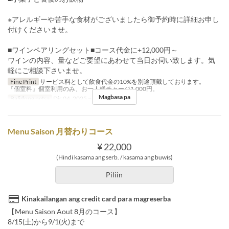
※アレルギーや苦手な食材がございましたら御予約時に詳細お申し
付けくださいませ。
■ワインペアリングセット■コース代金に+12,000円～
ワインの内容、量などご要望にあわせて当日お伺い致します。気
軽にご相談下さいませ。
Fine Print
サービス料として飲食代金の10%を別途頂戴しております。
『個室料』個室利用のみ、お一人様チャージ1,000円。
Magbasa pa
Balidong petsa
Dis 04, 2025 ~ Dis 25, 2025
Menu Saison 月替わりコース
¥ 22,000
(Hindi kasama ang serb. / kasama ang buwis)
Piliin
Kinakailangan ang credit card para magreserba
【Menu Saison Aout 8月のコース】
8/15(土)から9/1(火)まで