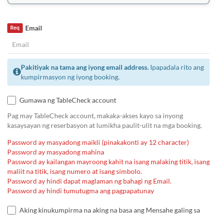
Email
Req
Pakitiyak na tama ang iyong email address.
Ipapadala rito ang
kumpirmasyon ng iyong booking.
Gumawa ng TableCheck account
Pag may TableCheck account, makaka-akses kayo sa inyong
kasaysayan ng reserbasyon at lumikha paulit-ulit na mga booking.
Password ay masyadong maikli (pinakakonti ay 12 character)
Password ay masyadong mahina
Password ay kailangan mayroong kahit na isang malaking titik, isang
maliit na titik, isang numero at isang simbolo.
Password ay hindi dapat maglaman ng bahagi ng Email.
Password ay hindi tumutugma ang pagpapatunay
Aking kinukumpirma na aking na basa ang Mensahe galing sa