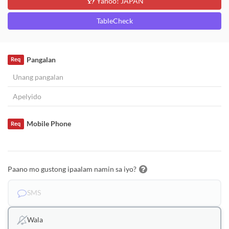
Yahoo! JAPAN
TableCheck
Pangalan
Req
Mobile Phone
Req
Paano mo gustong ipaalam namin sa iyo?
SMS
Wala