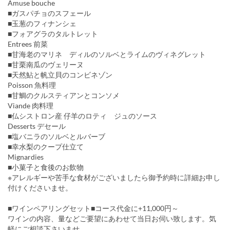
Amuse bouche
■ガスパチョのスフェール
■玉葱のフィナンシェ
■フォアグラのタルトレット
Entrees 前菜
■甘海老のマリネ ディルのソルベとライムのヴィネグレット
■甘栗南瓜のヴェリーヌ
■天然鮎と帆立貝のコンビネゾン
Poisson 魚料理
■甘鯛のクルスティアンとコンソメ
Viande 肉料理
■仏シストロン産 仔羊のロティ ジュのソース
Desserts デセール
■塩バニラのソルベとルバーブ
■幸水梨のクープ仕立て
Mignardies
■小菓子と食後のお飲物
※アレルギーや苦手な食材がございましたら御予約時に詳細お申し
付けくださいませ。
■ワインペアリングセット■コース代金に+11,000円～
ワインの内容、量などご要望にあわせて当日お伺い致します。気
軽にご相談下さいませ。