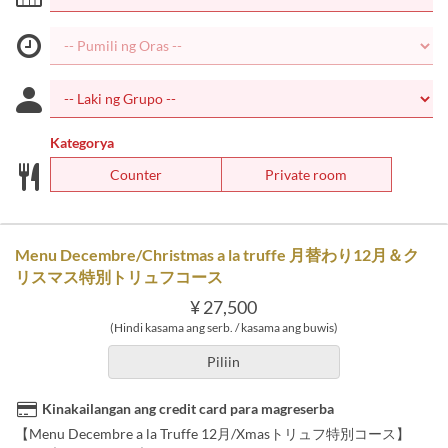
Kategorya
Counter
Private room
Menu Decembre/Christmas a la truffe 月替わり12月＆ク
リスマス特別トリュフコース
¥ 27,500
(Hindi kasama ang serb. / kasama ang buwis)
Piliin
Kinakailangan ang credit card para magreserba
【Menu Decembre a la Truffe 12月/Xmasトリュフ特別コース】