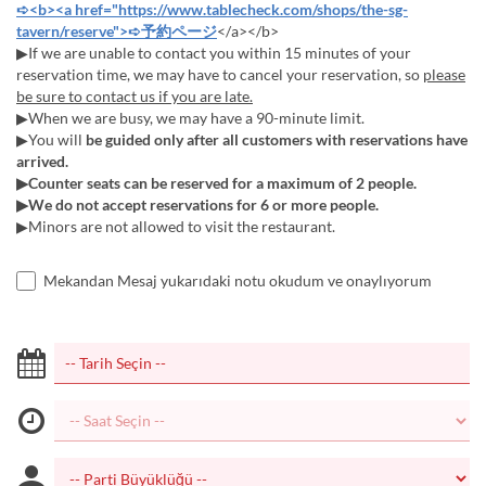
➪<b><a href="https://www.tablecheck.com/shops/the-sg-
tavern/reserve">➪予約ページ
</a></b>
▶If we are unable to contact you within 15 minutes of your
reservation time, we may have to cancel your reservation, so
please
be sure to contact us if you are late.
▶When we are busy, we may have a 90-minute limit.
▶You will
be guided only after all customers with reservations have
arrived.
▶Counter seats can be reserved for a maximum of 2 people.
▶We do not accept reservations for 6 or more people.
▶Minors are not allowed to visit the restaurant.
Mekandan Mesaj yukarıdaki notu okudum ve onaylıyorum