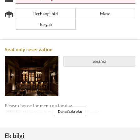
Herhangi biri
Masa
Tezgah
Seat only reservation
Seçiniz
Please choose the menu on the day.
Daha fazla oku
Öğünler
Akşam Yemeği, Gece
Koltuk Kategorisi
usually
Ek bilgi