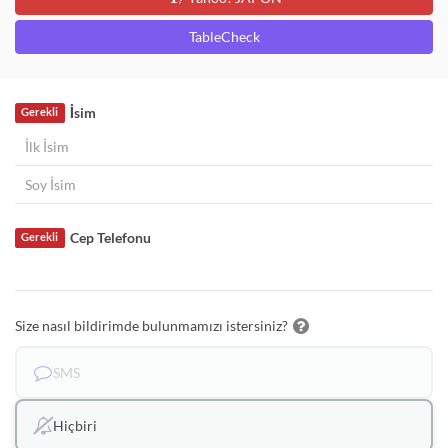
TableCheck
İsim
Gerekli
Cep Telefonu
Gerekli
Size nasıl bildirimde bulunmamızı istersiniz?
SMS
Hiçbiri