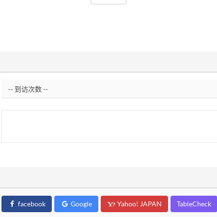
facebook
Google
Yahoo! JAPAN
TableCheck