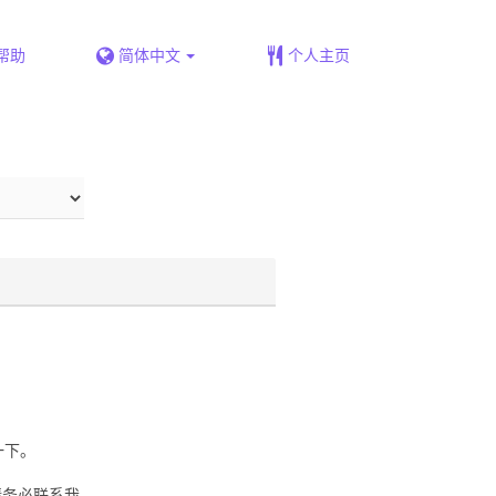
帮助
简体中文
个人主页
查一下。
请务必联系我