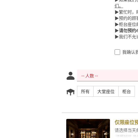
们。
▶繁忙时，
▶预约的顾
▶柜台座位
▶
请勿预约
▶我们不允
我确认
所有
大堂座位
柜台
仅限座位
请选择当天
进餐时间
晚餐