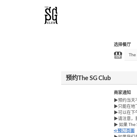
选择餐厅
预约The SG Club
商家通知
▶预约当天
▶只能在地下
▶可以在下
▶请注意，
▶ 如果 Th
➪预订页面
▶如果我们