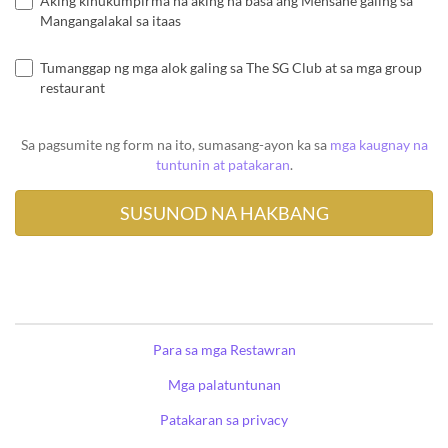
Aking kinukumpirma na aking na basa ang Mensahe galing sa
Mangangalakal sa itaas
Tumanggap ng mga alok galing sa The SG Club at sa mga group
restaurant
Sa pagsumite ng form na ito, sumasang-ayon ka sa
mga kaugnay na
tuntunin at patakaran
.
Para sa mga Restawran
Mga palatuntunan
Patakaran sa privacy