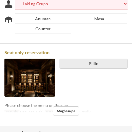
Anuman
Mesa
Counter
Seat only reservation
Piliin
Please choose the menu on the day.
Magbasa pa
Pagkain
Hapunan, Gabi
Kategorya ng Upuan
usually