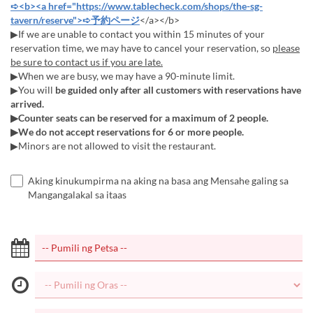
➪<b><a href="https://www.tablecheck.com/shops/the-sg-
tavern/reserve">➪予約ページ
</a></b>
▶If we are unable to contact you within 15 minutes of your
reservation time, we may have to cancel your reservation, so
please
be sure to contact us if you are late.
▶When we are busy, we may have a 90-minute limit.
▶You will
be guided only after all customers with reservations have
arrived.
▶Counter seats can be reserved for a maximum of 2 people.
▶We do not accept reservations for 6 or more people.
▶Minors are not allowed to visit the restaurant.
Aking kinukumpirma na aking na basa ang Mensahe galing sa
Mangangalakal sa itaas