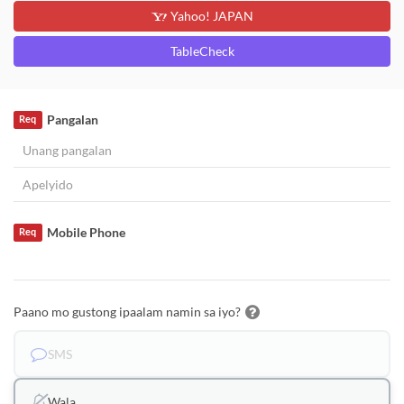
Yahoo! JAPAN
TableCheck
Pangalan
Req
Mobile Phone
Req
Paano mo gustong ipaalam namin sa iyo?
SMS
Wala