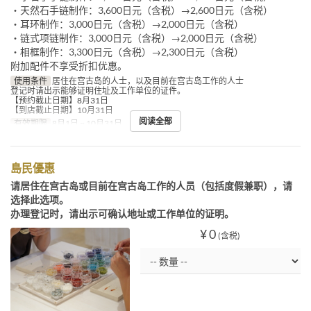
・天然石手链制作：3,600日元（含税）→2,600日元（含税）
・耳环制作：3,000日元（含税）→2,000日元（含税）
・链式项链制作：3,000日元（含税）→2,000日元（含税）
・相框制作：3,300日元（含税）→2,300日元（含税）
附加配件不享受折扣优惠。
使用条件
居住在宫古岛的人士，以及目前在宫古岛工作的人士
登记时请出示能够证明住址及工作单位的证件。
【预约截止日期】8月31日
【到店截止日期】10月31日
阅读全部
有效期限
8月1日 ~ 10月31日
島民優惠
请居住在宫古岛或目前在宫古岛工作的人员（包括度假兼职），请
选择此选项。
办理登记时，请出示可确认地址或工作单位的证明。
¥ 0
(含税)