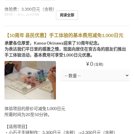
体验费：3,300日元（含税）
时间：40～60分钟
阅读全部
【10周年 县民优惠】手工体验的基本费用减免1,000日元
承蒙各位厚爱，Kanoa Okinawa迎来了10周年纪念。
为表达我们平日里的感激之情，现面向居住在宫古岛的朋友们推出
手工体验活动，基本费用可享受1,000日元优惠。
¥ 0
(含税)
体验项目的原价可减免1,000日元
所需时间为20至50分钟。
【适用项目】
・小石子手链制作：3,300日元（含税）→2,300日元（含税）