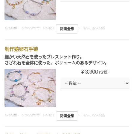
体验费：2,750日元（含税）起 所需时间：20～40分钟
阅读全部
制作鹅卵石手链
細かい天然石を使ったブレスレット作り。
さざれ石を全体に使った、ボリュームのあるデザイン。
¥ 3,300
(含税)
体验费：2,750日元（含税）起 所需时间：30～50分钟
阅读全部