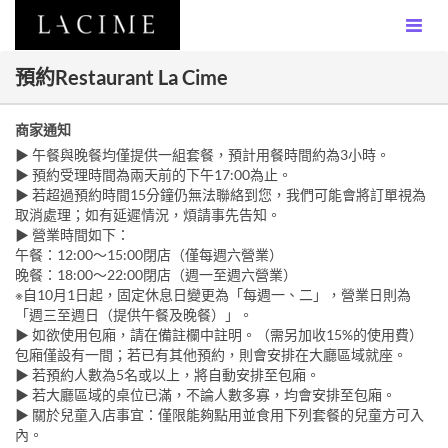
預約Restaurant La Cime
商家通知
▶ 午餐與晚餐均僅提供一組套餐，預計用餐時間約為3小時。
▶ 預約受理時間為兩天前的下午17:00為止。
▶ 若超過預約時間15分鐘仍無法聯絡到您，我們可能會將訂單視為
取消處理；如有延遲情況，煩請事先告知。
▶ 營業時間如下：
午餐：12:00～15:00閉店（僅每週六營業）
晚餐：18:00～22:00閉店（週一至週六營業）
※自10月1日起，固定休息日變更為「每週一、二」，營業日則為
「週三至週日（提供午餐及晚餐）」。
▶ 如欲使用包廂，請在備註欄中註明。（需另加收15%的使用費）
包廂僅設有一間；若已有其他預約，則會安排在大廳區域就座。
▶ 若預約人數為5名或以上，將自動安排至包廂。
▶ 若大廳區域的桌位已滿，不論人數多寡，均會安排至包廂。
▶ 關於兒童入店事宜：僅限能夠點用並食用下列套餐的兒童方可入
內。