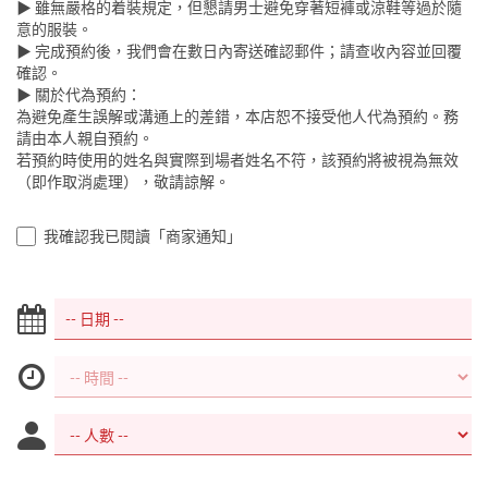
▶ 雖無嚴格的着裝規定，但懇請男士避免穿著短褲或涼鞋等過於隨
意的服裝。
▶ 完成預約後，我們會在數日內寄送確認郵件；請查收內容並回覆
確認。
▶ 關於代為預約：
為避免產生誤解或溝通上的差錯，本店恕不接受他人代為預約。務
請由本人親自預約。
若預約時使用的姓名與實際到場者姓名不符，該預約將被視為無效
（即作取消處理），敬請諒解。
我確認我已閱讀「商家通知」