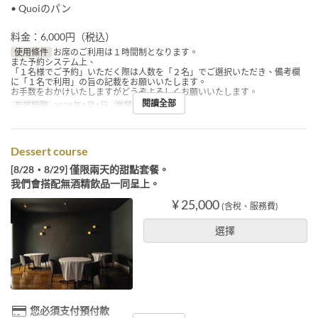
• Quoiのパン
料金：6,000円（税込）
使用條件
お席のご利用は１時間制となります。
また予約システム上、
「１名様でご予約」いただく際は人数を「２名」でご選択いただき、備考欄
に「１名で利用」の旨の記載をお願いいたします。
お手数をおかけいたしますがどうぞよろしくお願いいたします。
閱讀全部
有效期限
2025年6月1日
進餐時間
午餐
Dessert course
[8/28・8/29] 僅限兩天的甜點套餐。
我們會搭配無酒精飲品一同呈上。
¥ 25,000
(含稅、服務費)
選擇
您必須支付預付款