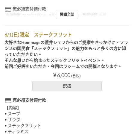
您必須支付預付款
閱讀全部
有效期限
2024年5月1日 ~ 8月27日, 8月30日 ~
進餐時間
午餐
6/1(日)限定 ステークフリット
大好きなHommageの荒井シェフからのご提案をきっかけに、フラ
ンスの国民食「ステックフリット」の魅力をもっと多くの方に知
っていただきたい。
そんな思いから始まったステックフリットイベント。
前回ご好評をいただき、今回はラシームでの開催となります。
¥ 6,000
(含稅)
選擇
您必須支付預付款
【内容】
• スープ
• サラダ
• ステックフリット
• ティラミス