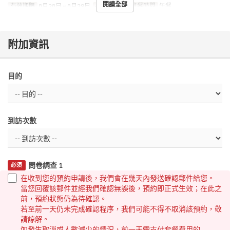
閱讀全部
有效期限
8月28日 ~ 8月29日
星期
五, 六
進餐時間
午餐
附加資訊
目的
到訪次數
問卷調查 1
必須
在收到您的預約申請後，我們會在幾天內發送確認郵件給您。
當您回覆該郵件並經我們確認無誤後，預約即正式生效；在此之
前，預約狀態仍為待確認。
若至前一天仍未完成確認程序，我們可能不得不取消該預約，敬
請諒解。
如發生取消或人數減少的情況，前一天需支付套餐費用的