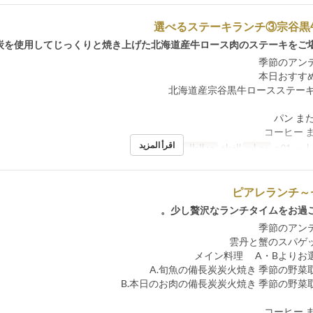
選べるステーキランチ③宗谷黒
炭を使用してじっくりと焼き上げた北海道産牛ロース肉のステーキをご堪
اقرأ المزيد
ارس 01 ~
وجبات
الغداء
حد الطلب
1 ~
ピアレランチ～
少し贅沢なランチタイムをお過ご
メイン料理 A・Bよりお