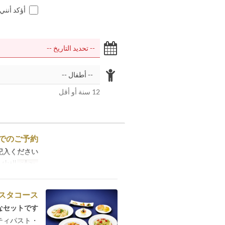
أؤكد أنني
12 سنة أو أقل
でのご予約
入ください。
وجبات
الغداء,
スタコース
セットです。
・季節のアンティパスト