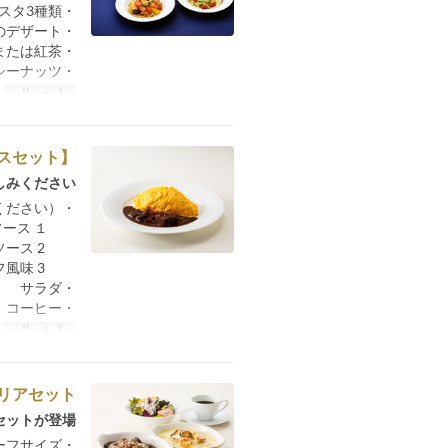
・選べるパスタ3種類
・本日のデザート
・コーヒーまたは紅茶
・パンとスパイシーナッツ
تواريخ صالحة
م
【こだわりのオムライスセット】
みください。
・オムライス（下記よりお好みのソースをお選びください）
１ 牛肉の煮込みデミグラスソース
2 魚介のトマトソース
3 鶏肉のクリームソーストリュフ風味
・サラダ
・コーヒー
تواريخ صالحة
م
リアセット
ットが登場！
・黒のドリア ハーフサイズ