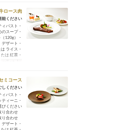
牛ロース肉
能ください。
・季節のアンティパスト
・本日おすすめのスープ
・北海道産宗谷黒牛ロースステーキ（120g）
・デザート
・パン または ライス
・コーヒー または 紅茶
تواريخ صالحة
م
セミコース
しください。
・季節のアンティパスト
・雲丹と蟹のスパゲッティーニ
選びください
A.旬魚の備長炭炭火焼き 季節の野菜取り合わせ
B.本日のお肉の備長炭炭火焼き 季節の野菜取り合わせ
・デザート
・コーヒー または 紅茶