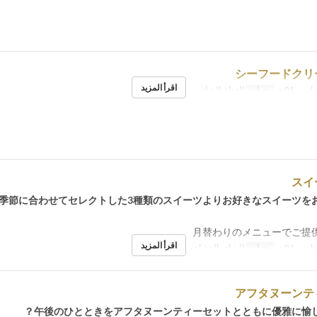
シーフードクリ
اقرأ المزيد
ارس 01 ~
وجبات
الغداء, الشاي
スイ
季節に合わせてセレクトした3種類のスイーツよりお好きなスイーツを
月替わりのメニューでご提
اقرأ المزيد
ارس 01 ~
وجبات
الشاي, العشاء
アフタヌーンテ
午後のひとときをアフタヌーンティーセットとともに優雅に愉し