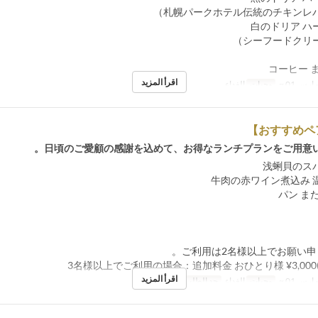
اقرأ المزيد
ارس 01 ~
وجبات
الغداء
日頃のご愛顧の感謝を込めて、お得なランチプランをご用意い
اقرأ المزيد
ارس 01 ~
وجبات
الغداء
حد الطلب
2 ~