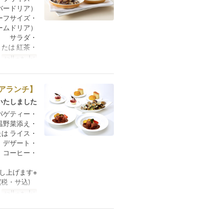
（札幌パークホテル伝統のチキンレバードリア）
・白のドリア ハーフサイズ
（シーフードクリームドリア）
・サラダ
・コーヒー または 紅茶
تواريخ صالحة
م
【おすすめペアランチ】
たしました。
・浅蜊貝のスパゲティー
・牛肉の赤ワイン煮込み 温野菜添え
・パン または ライス
・デザート
・コーヒー
※ご利用は2名様以上でお願い申し上げます。
3名様以上でご利用の場合：追加料金 おひとり様 ¥3,000(税・サ込)
تواريخ صالحة
م