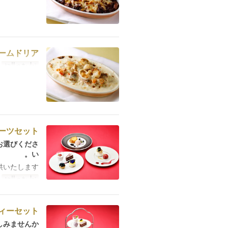
ームドリア
تواريخ صالحة
م
ーツセット
お選びくださ
い。
供いたします
تواريخ صالحة
م
ィーセット
みませんか？