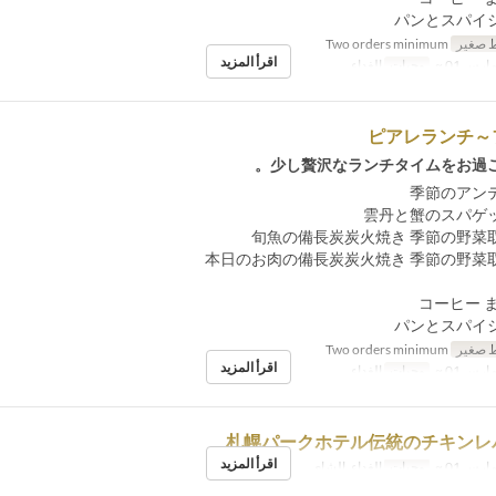
 صغير
Two orders minimum
اقرأ المزيد
ارس 01 ~
وجبات
الغداء
ピアレランチ～
少し贅沢なランチタイムをお過ご
 صغير
Two orders minimum
اقرأ المزيد
ارس 01 ~
وجبات
الغداء
札幌パークホテル伝統のチキンレ
اقرأ المزيد
ارس 01 ~
وجبات
الغداء, الشاي