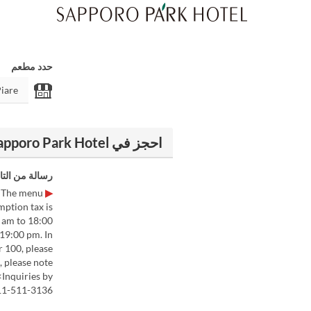
حدد مطعم
احجز في Terrace Restaurant Piare - Sapporo Park Hotel
رسالة من التا
 The menu
▶ Online reservations will be accepted by 18:00 the day before the scheduled date.
mption tax is
0 am to 18:00
 19:00 pm. In
r 100, please
, please note
<Inquiries by
011-511-3136