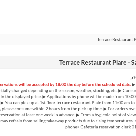
جر
▶
tially changed depending on the season, weather, stocking, etc. ▶ Consu
 in the displayed price. ▶ Applications by phone will be made from 10:0
 ▶ You can pick up at 1st floor terrace restaurant Piale from 11:00 am to
, please consume within 2 hours from the pick-up time. ▶ For orders ove
reservation at least one week in advance. ▶ From a hygienic point of view
 may refrain from selling takeaway products due to rising temperatures. 
phone> Cafeteria reservation clerk 