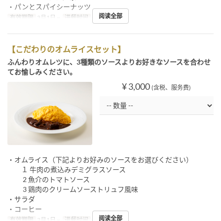
・パンとスパイシーナッツ
阅读全部
有效期限
3月1日 ~
进餐时间
午餐
【こだわりのオムライスセット】
ふんわりオムレツに、3種類のソースよりお好きなソースを合わせ
てお愉しみください。
¥ 3,000
(含税、服务费)
・オムライス（下記よりお好みのソースをお選びください）
１ 牛肉の煮込みデミグラスソース
2 魚介のトマトソース
3 鶏肉のクリームソーストリュフ風味
・サラダ
・コーヒー
阅读全部
有效期限
3月1日 ~
进餐时间
午餐