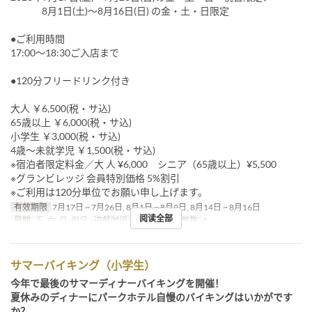
8月1日(土)～8月16日(日) の金・土・日限定
●ご利用時間
17:00～18:30ご入店まで
●120分フリードリンク付き
大人 ￥6,500(税・サ込)
65歳以上 ￥6,000(税・サ込)
小学生 ￥3,000(税・サ込)
4歳～未就学児 ￥1,500(税・サ込)
※宿泊者限定料金／大 人 ¥6,000 シニア（65歳以上）¥5,500
※グランビレッジ 会員特別価格 5%割引
※ご利用は120分単位でお願い申し上げます。
有效期限
7月17日 ~ 7月26日, 8月1日 ~ 8月9日, 8月14日 ~ 8月16日
阅读全部
星期
五, 六, 日, 假日
进餐时间
晚餐
最大下单数
1 ~
サマーバイキング（小学生）
今年で最後のサマーディナーバイキングを開催！
夏休みのディナーにパークホテル自慢のバイキングはいかがです
か？