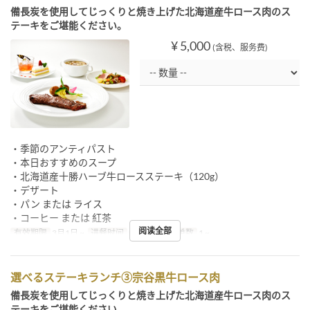
備長炭を使用してじっくりと焼き上げた北海道産牛ロース肉のス
テーキをご堪能ください。
¥ 5,000
(含税、服务费)
・季節のアンティパスト
・本日おすすめのスープ
・北海道産十勝ハーブ牛ロースステーキ（120g）
・デザート
・パン または ライス
・コーヒー または 紅茶
阅读全部
有效期限
3月1日 ~
进餐时间
午餐
最大下单数
1 ~
選べるステーキランチ③宗谷黒牛ロース肉
備長炭を使用してじっくりと焼き上げた北海道産牛ロース肉のス
テーキをご堪能ください。