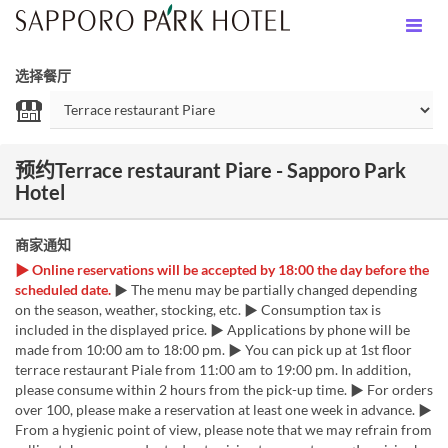
选择餐厅
预约Terrace restaurant Piare - Sapporo Park
Hotel
商家通知
▶ Online reservations will be accepted by 18:00 the day before the
scheduled date.
▶ The menu may be partially changed depending
on the season, weather, stocking, etc. ▶ Consumption tax is
included in the displayed price. ▶ Applications by phone will be
made from 10:00 am to 18:00 pm. ▶ You can pick up at 1st floor
terrace restaurant Piale from 11:00 am to 19:00 pm. In addition,
please consume within 2 hours from the pick-up time. ▶ For orders
over 100, please make a reservation at least one week in advance. ▶
From a hygienic point of view, please note that we may refrain from