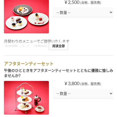
¥ 2,500
(含税、服务费)
月替わりのメニューでご提供いたします
阅读全部
有效期限
3月1日 ~
进餐时间
下午茶, 晚餐
アフタヌーンティーセット
午後のひとときをアフタヌーンティーセットとともに優雅に愉しみ
ませんか？
¥ 3,800
(含税、服务费)