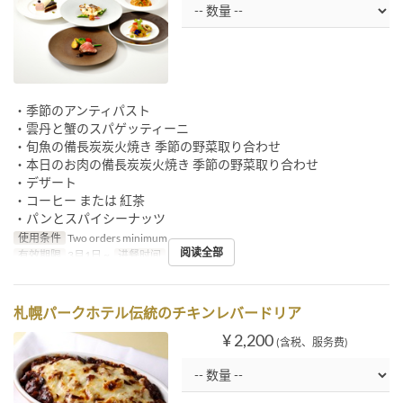
・季節のアンティパスト
・雲丹と蟹のスパゲッティーニ
・旬魚の備長炭炭火焼き 季節の野菜取り合わせ
・本日のお肉の備長炭炭火焼き 季節の野菜取り合わせ
・デザート
・コーヒー または 紅茶
・パンとスパイシーナッツ
使用条件
Two orders minimum
阅读全部
有效期限
3月1日 ~
进餐时间
午餐
札幌パークホテル伝統のチキンレバードリア
¥ 2,200
(含税、服务费)