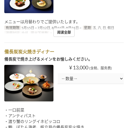
メニューは月替わりでご提供いたします。
有效期限
5月15日 ~ 7月12日, 8月11日, 8月21日 ~
星期
五, 六, 日, 假日
阅读全部
进餐时间
晚餐
最大下单数
1 ~
備長炭炭火焼きディナー
備長炭で焼き上げるメインをお愉しみください。
¥ 13,000
(含税、服务费)
・一口前菜
・アンティパスト
・渡り蟹のリングイネピッコロ
・鮑、ぼたん海老、帆立貝の備長炭炭火焼き