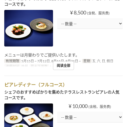
コースです。
¥ 8,500
(含税、服务费)
メニューは月替わりでご提供いたします。
有效期限
5月15日 ~ 7月12日, 8月11日, 8月21日 ~
星期
五, 六, 日, 假日
阅读全部
进餐时间
晚餐
最大下单数
1 ~
ピアレディナー（フルコース）
シェフのおすすめばかりを集めたテラスレストランピアレの人気
コースです。
¥ 10,000
(含税、服务费)