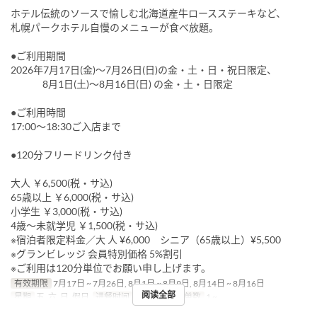
ホテル伝統のソースで愉しむ北海道産牛ロースステーキなど、
札幌パークホテル自慢のメニューが食べ放題。
●ご利用期間
2026年7月17日(金)～7月26日(日)の金・土・日・祝日限定、
8月1日(土)～8月16日(日) の金・土・日限定
●ご利用時間
17:00～18:30ご入店まで
●120分フリードリンク付き
大人 ￥6,500(税・サ込)
65歳以上 ￥6,000(税・サ込)
小学生 ￥3,000(税・サ込)
4歳～未就学児 ￥1,500(税・サ込)
※宿泊者限定料金／大 人 ¥6,000 シニア（65歳以上）¥5,500
※グランビレッジ 会員特別価格 5%割引
※ご利用は120分単位でお願い申し上げます。
有效期限
7月17日 ~ 7月26日, 8月1日 ~ 8月9日, 8月14日 ~ 8月16日
阅读全部
星期
五, 六, 日, 假日
进餐时间
晚餐
最大下单数
1 ~