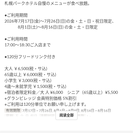
札幌パークホテル自慢のメニューが食べ放題。
●ご利用期間
2026年7月17日(金)～7月26日(日)の金・土・日・祝日限定、
8月1日(土)～8月16日(日) の金・土・日限定
●ご利用時間
17:00～18:30ご入店まで
●120分フリードリンク付き
大人 ￥6,500(税・サ込)
65歳以上 ￥6,000(税・サ込)
小学生 ￥3,000(税・サ込)
4歳～未就学児 ￥1,500(税・サ込)
※宿泊者限定料金／大 人 ¥6,000 シニア（65歳以上）¥5,500
※グランビレッジ 会員特別価格 5%割引
※ご利用は120分単位でお願い申し上げます。
有效期限
7月17日 ~ 7月26日, 8月1日 ~ 8月9日, 8月14日 ~ 8月16日
阅读全部
星期
五, 六, 日, 假日
进餐时间
晚餐
最大下单数
1 ~