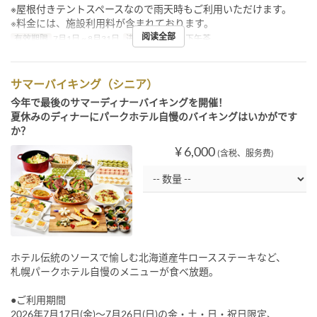
※屋根付きテントスペースなので雨天時もご利用いただけます。
※料金には、施設利用料が含まれております。
阅读全部
有效期限
7月1日 ~ 8月31日
进餐时间
午餐, 下午茶
サマーバイキング（シニア）
今年で最後のサマーディナーバイキングを開催！
夏休みのディナーにパークホテル自慢のバイキングはいかがです
か？
¥ 6,000
(含税、服务费)
ホテル伝統のソースで愉しむ北海道産牛ロースステーキなど、
札幌パークホテル自慢のメニューが食べ放題。
●ご利用期間
2026年7月17日(金)～7月26日(日)の金・土・日・祝日限定、