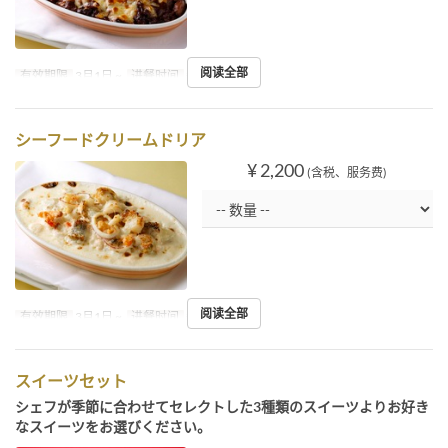
阅读全部
有效期限
3月1日 ~
进餐时间
午餐, 下午茶
シーフードクリームドリア
¥ 2,200
(含税、服务费)
阅读全部
有效期限
3月1日 ~
进餐时间
午餐, 下午茶
スイーツセット
シェフが季節に合わせてセレクトした3種類のスイーツよりお好き
なスイーツをお選びください。