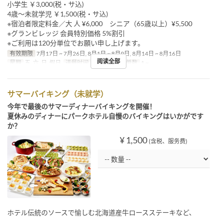
小学生 ￥3,000(税・サ込)
4歳～未就学児 ￥1,500(税・サ込)
※宿泊者限定料金／大 人 ¥6,000 シニア（65歳以上）¥5,500
※グランビレッジ 会員特別価格 5%割引
※ご利用は120分単位でお願い申し上げます。
有效期限
7月17日 ~ 7月26日, 8月1日 ~ 8月9日, 8月14日 ~ 8月16日
阅读全部
星期
五, 六, 日, 假日
进餐时间
晚餐
最大下单数
1 ~
サマーバイキング（未就学）
今年で最後のサマーディナーバイキングを開催！
夏休みのディナーにパークホテル自慢のバイキングはいかがです
か？
¥ 1,500
(含税、服务费)
ホテル伝統のソースで愉しむ北海道産牛ロースステーキなど、