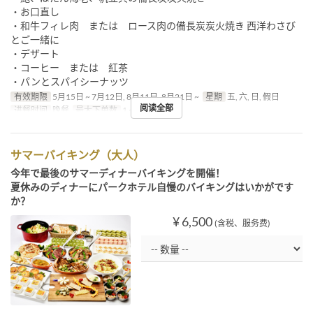
・お口直し
・和牛フィレ肉 または ロース肉の備長炭炭火焼き 西洋わさび
とご一緒に
・デザート
・コーヒー または 紅茶
・パンとスパイシーナッツ
有效期限
5月15日 ~ 7月12日, 8月11日, 8月21日 ~
星期
五, 六, 日, 假日
阅读全部
进餐时间
晚餐
最大下单数
1 ~
サマーバイキング（大人）
今年で最後のサマーディナーバイキングを開催！
夏休みのディナーにパークホテル自慢のバイキングはいかがです
か？
¥ 6,500
(含税、服务费)