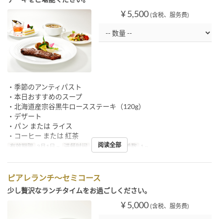
¥ 5,500
(含税、服务费)
・季節のアンティパスト
・本日おすすめのスープ
・北海道産宗谷黒牛ロースステーキ（120g）
・デザート
・パン または ライス
・コーヒー または 紅茶
阅读全部
有效期限
3月1日 ~
进餐时间
午餐
最大下单数
1 ~
ピアレランチ～セミコース
少し贅沢なランチタイムをお過ごしください。
¥ 5,000
(含税、服务费)