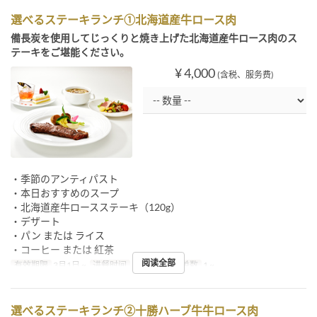
選べるステーキランチ①北海道産牛ロース肉
備長炭を使用してじっくりと焼き上げた北海道産牛ロース肉のス
テーキをご堪能ください。
¥ 4,000
(含税、服务费)
・季節のアンティパスト
・本日おすすめのスープ
・北海道産牛ロースステーキ（120g）
・デザート
・パン または ライス
・コーヒー または 紅茶
阅读全部
有效期限
3月1日 ~
进餐时间
午餐
最大下单数
1 ~
選べるステーキランチ②十勝ハーブ牛牛ロース肉