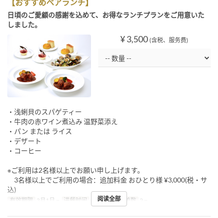
【おすすめペアランチ】
日頃のご愛顧の感謝を込めて、お得なランチプランをご用意いた
しました。
¥ 3,500
(含税、服务费)
・浅蜊貝のスパゲティー
・牛肉の赤ワイン煮込み 温野菜添え
・パン または ライス
・デザート
・コーヒー
※ご利用は2名様以上でお願い申し上げます。
3名様以上でご利用の場合：追加料金 おひとり様 ¥3,000(税・サ
込)
阅读全部
有效期限
3月1日 ~
进餐时间
午餐
最大下单数
2 ~