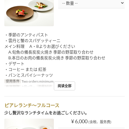
・季節のアンティパスト
・雲丹と蟹のスパゲッティーニ
メイン料理 A・Bよりお選びください
A.旬魚の備長炭炭火焼き 季節の野菜取り合わせ
B.本日のお肉の備長炭炭火焼き 季節の野菜取り合わせ
・デザート
・コーヒー または 紅茶
・パンとスパイシーナッツ
使用条件
Two orders minimum
阅读全部
有效期限
3月1日 ~
进餐时间
午餐
ピアレランチ～フルコース
少し贅沢なランチタイムをお過ごしください。
¥ 6,000
(含税、服务费)