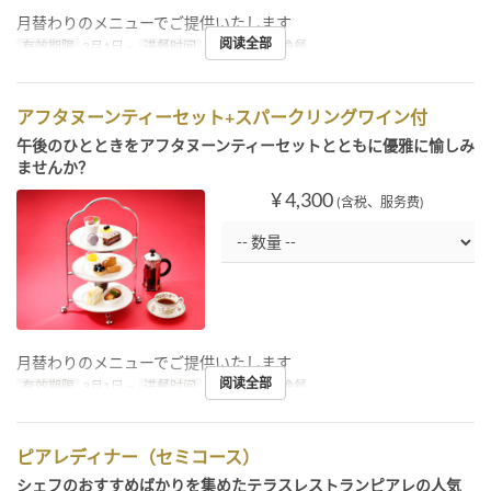
月替わりのメニューでご提供いたします
阅读全部
有效期限
3月1日 ~
进餐时间
午餐, 下午茶, 晚餐
アフタヌーンティーセット+スパークリングワイン付
午後のひとときをアフタヌーンティーセットとともに優雅に愉しみ
ませんか？
¥ 4,300
(含税、服务费)
月替わりのメニューでご提供いたします
阅读全部
有效期限
3月1日 ~
进餐时间
午餐, 下午茶, 晚餐
ピアレディナー（セミコース）
シェフのおすすめばかりを集めたテラスレストランピアレの人気