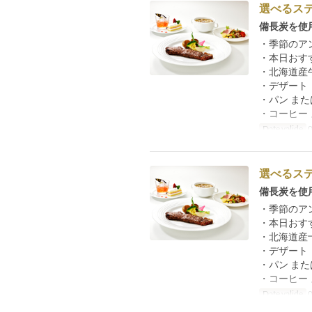
選べるス
備長炭を使
・季節のア
・本日おす
・北海道産
・デザート
・パン また
・コーヒー 
Date valide
0
選べるス
備長炭を使
・季節のア
・本日おす
・北海道産
・デザート
・パン また
・コーヒー 
Date valide
0