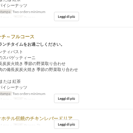
パイシーナッツ
stampa
Two orders minimum
Leggi di più
1 mar ~
Pasti
Pranzo
ンチ～フルコース
ランチタイムをお過ごしください。
ンティパスト
のスパゲッティーニ
長炭炭火焼き 季節の野菜取り合わせ
肉の備長炭炭火焼き 季節の野菜取り合わせ
または 紅茶
パイシーナッツ
stampa
Two orders minimum
Leggi di più
1 mar ~
Pasti
Pranzo
クホテル伝統のチキンレバードリア
Leggi di più
1 mar ~
Pasti
Pranzo, Tè