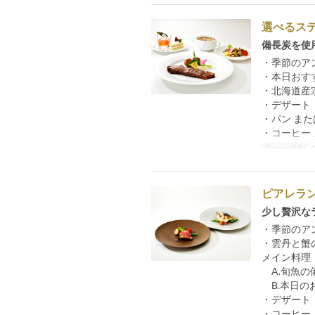
選べるス
備長炭を使
・季節のア
・本日おす
・北海道産
・デザート
・パン また
・コーヒー 
Date valide
0
ピアレラ
少し贅沢な
・季節のア
・雲丹と蟹
メイン料理
A.旬魚の
B.本日の
・デザート
・コーヒー 