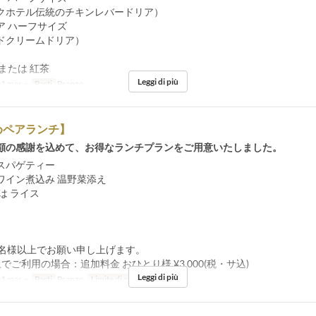
クホテル伝統のチキンレバードリア）
ア ハーフサイズ
ドクリームドリア）
または 紅茶
Leggi di più
1 mar ~
Pasti
Pranzo
めペアランチ】
顧の感謝を込めて、お得なランチプランをご用意いたしました。
スパゲティー
ワイン煮込み 温野菜添え
は ライス
2名様以上でお願い申し上げます。
ご利用の場合：追加料金 おひとり様 ¥3,000(税・サ込)
Leggi di più
1 mar ~
Pasti
Pranzo
Limite di ordini
2 ~