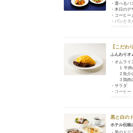
・選べるパ
・本日のデ
・コーヒー
・パンとス
Date valide
0
【こだわ
ふんわりオ
・オムライ
１ 牛肉の
2 魚介
3 鶏肉の
・サラダ
・コーヒー
Date valide
0
黒と白の
ホテル伝統
・黒のドリ