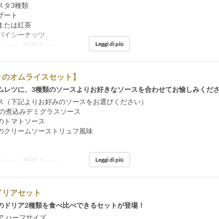
スタ3種類
ザート
または紅茶
パイシーナッツ
Leggi di più
1 mar ~
Pasti
Pranzo
りのオムライスセット】
ムレツに、3種類のソースよりお好きなソースを合わせてお愉しみくだ
ス（下記よりお好みのソースをお選びください）
煮込みデミグラスソース
のトマトソース
クリームソーストリュフ風味
Leggi di più
1 mar ~
Pasti
Pranzo
ドリアセット
のドリア2種類を食べ比べできるセットが登場！
ア ハーフサイズ