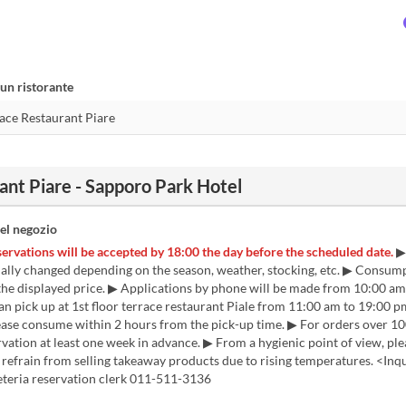
un ristorante
ant Piare - Sapporo Park Hotel
el negozio
ervations will be accepted by 18:00 the day before the scheduled date.
▶
ally changed depending on the season, weather, stocking, etc. ▶ Consump
the displayed price. ▶ Applications by phone will be made from 10:00 am
n pick up at 1st floor terrace restaurant Piale from 11:00 am to 19:00 pm
ease consume within 2 hours from the pick-up time. ▶ For orders over 10
vation at least one week in advance. ▶ From a hygienic point of view, ple
refrain from selling takeaway products due to rising temperatures. <Inqu
teria reservation clerk 011-511-3136