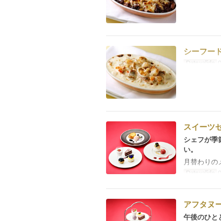
シーフー
Date valide
0
スイーツ
シェフが季
い。
月替わりの
Date valide
0
アフタヌ
午後のひと