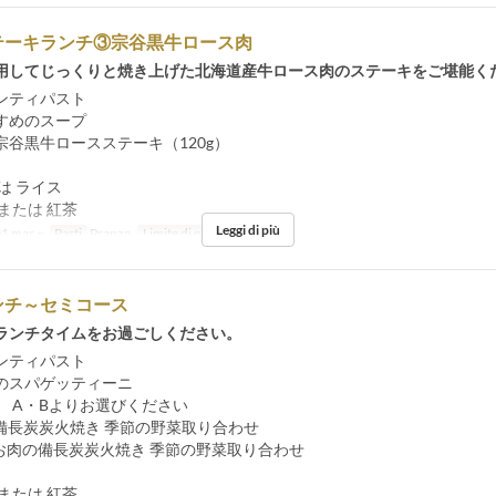
テーキランチ③宗谷黒牛ロース肉
用してじっくりと焼き上げた北海道産牛ロース肉のステーキをご堪能く
ンティパスト
すめのスープ
宗谷黒牛ロースステーキ（120g）
は ライス
または 紅茶
Leggi di più
1 mar ~
Pasti
Pranzo
Limite di ordini
1 ~
ンチ～セミコース
ランチタイムをお過ごしください。
ンティパスト
のスパゲッティーニ
 A・Bよりお選びください
備長炭炭火焼き 季節の野菜取り合わせ
お肉の備長炭炭火焼き 季節の野菜取り合わせ
または 紅茶