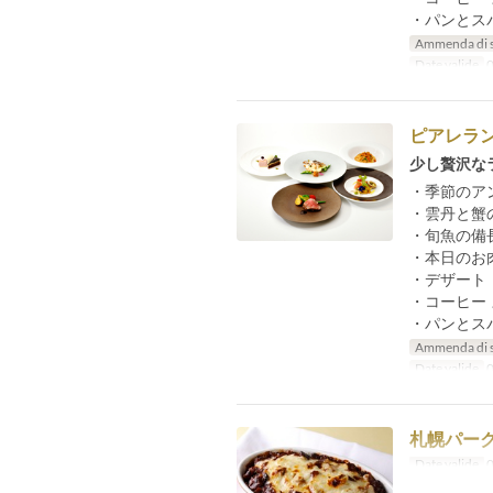
・パンとス
Ammenda di 
Date valide
0
ピアレラ
少し贅沢な
・季節のア
・雲丹と蟹
・旬魚の備
・本日のお
・デザート
・コーヒー 
・パンとス
Ammenda di 
Date valide
0
札幌パー
Date valide
0