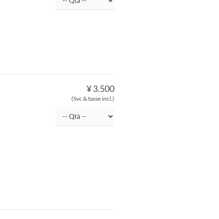
¥ 3.500
(Svc & tasse incl.)