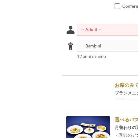
Confermo
12 anni e meno
お席のみ
プランメニ
Pasti
Pranzo,
選べるパ
月替わりの
・季節のア