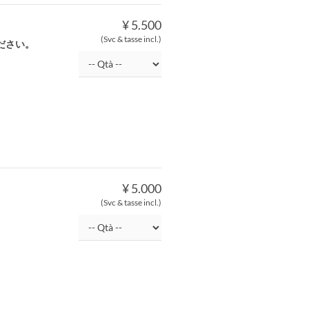
¥ 5.500
(Svc & tasse incl.)
ださい。
¥ 5.000
(Svc & tasse incl.)