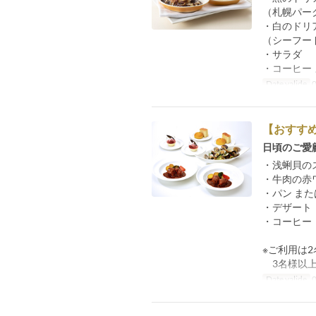
（札幌パー
・白のドリ
（シーフー
・サラダ
・コーヒー 
Date valide
0
【おすす
日頃のご愛
・浅蜊貝の
・牛肉の赤
・パン また
・デザート
・コーヒー
※ご利用は
3名様以上で
Date valide
0