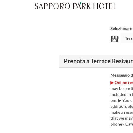
Selezionare 
Prenota a Terrace Restaur
Messaggio d
▶ Online res
may be parti
included in 
pm. ▶ You ca
addition, pl
make a reser
that we may 
phone> Cafe