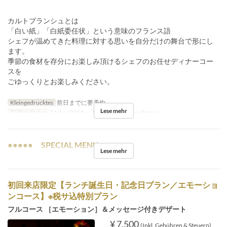
カルトブランシュとは
「白い紙」「白紙委任状」という意味のフランス語
シェフが温めてきた料理に対する思いを自分だけの舞台で形にし
ます。
季節の食材を存分にお楽しみ頂けるシェフのお任せディナーコー
スを
ごゆっくりとお楽しみください。
Kleingedrucktes
前日までに要予約
Lese mehr
Gültige Daten
01 Apr 2024 ~
Mahlzeiten
Abendessen
●●●●● SPECIAL MENU ●●●●●
Lese mehr
初回来店限定【ランチ誕生日・記念日プラン／エモーショ
ンコース】※税サ込特別プラン
フルコース ［エモーション］＆メッセージ付きデザート
¥ 7.500
(Inkl. Gebühren & Steuern)