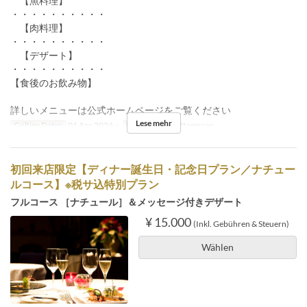
【魚料理】
・・・・・・・・・・
【肉料理】
・・・・・・・・・・
【デザート】
・・・・・・・・・・
【食後のお飲み物】
詳しいメニューは公式ホームページをご覧ください
Lese mehr
Gültige Daten
01 Apr 2024 ~
Mahlzeiten
Mittagessen
初回来店限定【ディナー誕生日・記念日プラン／ナチュー
ルコース】※税サ込特別プラン
フルコース ［ナチュール］＆メッセージ付きデザート
¥ 15.000
(Inkl. Gebühren & Steuern)
Wählen