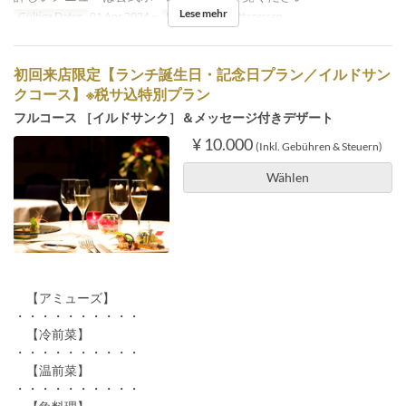
Lese mehr
Gültige Daten
01 Apr 2024 ~
Mahlzeiten
Mittagessen
初回来店限定【ランチ誕生日・記念日プラン／イルドサン
クコース】※税サ込特別プラン
フルコース ［イルドサンク］＆メッセージ付きデザート
¥ 10.000
(Inkl. Gebühren & Steuern)
Wählen
【アミューズ】
・・・・・・・・・・
【冷前菜】
・・・・・・・・・・
【温前菜】
・・・・・・・・・・