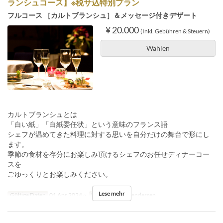
ランシュコース】※税サ込特別プラン
フルコース ［カルトブランシュ］＆メッセージ付きデザート
¥ 20.000
(Inkl. Gebühren & Steuern)
Wählen
カルトブランシュとは
「白い紙」「白紙委任状」という意味のフランス語
シェフが温めてきた料理に対する思いを自分だけの舞台で形にし
ます。
季節の食材を存分にお楽しみ頂けるシェフのお任せディナーコー
スを
ごゆっくりとお楽しみください。
Lese mehr
Gültige Daten
01 Apr 2024 ~
Mahlzeiten
Abendessen