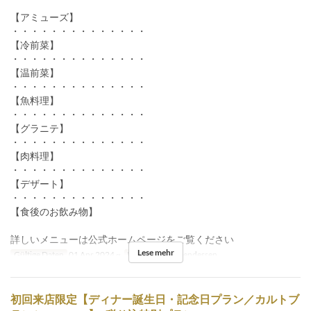
【アミューズ】
・・・・・・・・・・・・・・
【冷前菜】
・・・・・・・・・・・・・・
【温前菜】
・・・・・・・・・・・・・・
【魚料理】
・・・・・・・・・・・・・・
【グラニテ】
・・・・・・・・・・・・・・
【肉料理】
・・・・・・・・・・・・・・
【デザート】
・・・・・・・・・・・・・・
【食後のお飲み物】
詳しいメニューは公式ホームページをご覧ください
Lese mehr
Gültige Daten
01 Apr 2024 ~
Mahlzeiten
Abendessen
初回来店限定【ディナー誕生日・記念日プラン／カルトブ