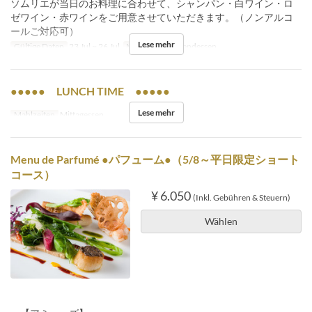
ソムリエが当日のお料理に合わせて、シャンパン・白ワイン・ロ
ゼワイン・赤ワインをご用意させていただきます。（ノンアルコ
ールご対応可）
Lese mehr
Gültige Daten
23 Jul ~ 26 Jul
Mahlzeiten
Abendessen
●●●●● LUNCH TIME ●●●●●
Lese mehr
Mahlzeiten
Mittagessen
Menu de Parfumé ●パフューム●（5/8～平日限定ショート
コース）
¥ 6.050
(Inkl. Gebühren & Steuern)
Wählen