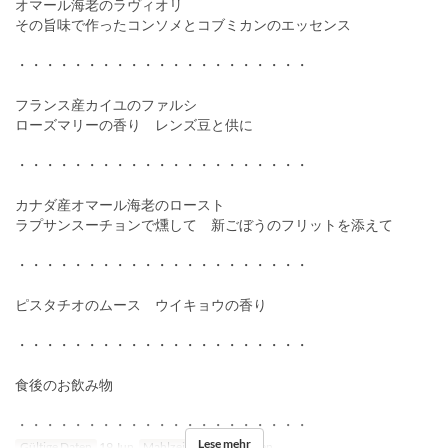
オマール海老のラヴィオリ
その旨味で作ったコンソメとコブミカンのエッセンス
・・・・・・・・・・・・・・・・・・・・・
フランス産カイユのファルシ
ローズマリーの香り レンズ豆と供に
・・・・・・・・・・・・・・・・・・・・・
カナダ産オマール海老のロースト
ラプサンスーチョンで燻して 新ごぼうのフリットを添えて
・・・・・・・・・・・・・・・・・・・・・
ピスタチオのムース ウイキョウの香り
・・・・・・・・・・・・・・・・・・・・・
食後のお飲み物
・・・・・・・・・・・・・・・・・・・・・
Lese mehr
Gültige Daten
19 Jun
Mahlzeiten
Abendessen