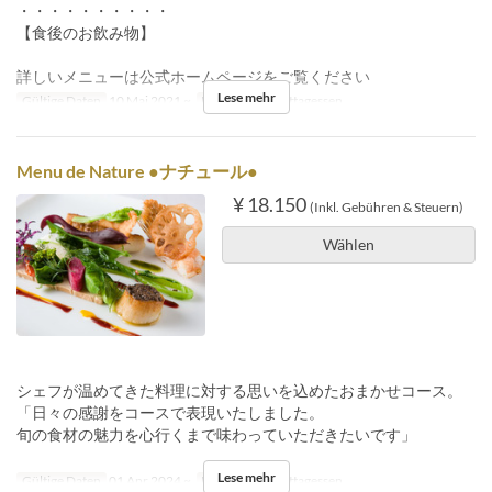
・・・・・・・・・・
【食後のお飲み物】
詳しいメニューは公式ホームページをご覧ください
Lese mehr
Gültige Daten
10 Mai 2021 ~
Mahlzeiten
Mittagessen
Menu de Nature ●ナチュール●
¥ 18.150
(Inkl. Gebühren & Steuern)
Wählen
シェフが温めてきた料理に対する思いを込めたおまかせコース。
「日々の感謝をコースで表現いたしました。
旬の食材の魅力を心行くまで味わっていただきたいです」
Lese mehr
Gültige Daten
01 Apr 2024 ~
Mahlzeiten
Mittagessen