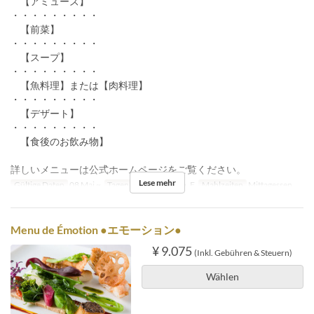
【アミューズ】
・・・・・・・・・
【前菜】
・・・・・・・・・
【スープ】
・・・・・・・・・
【魚料理】または【肉料理】
・・・・・・・・・
【デザート】
・・・・・・・・・
【食後のお飲み物】
詳しいメニューは公式ホームページをご覧ください。
Lese mehr
Gültige Daten
08 Mai ~
Tagen
Mo, Di, Mi, Do, F
Mahlzeiten
Mittagessen
Menu de Émotion ●エモーション●
¥ 9.075
(Inkl. Gebühren & Steuern)
Wählen