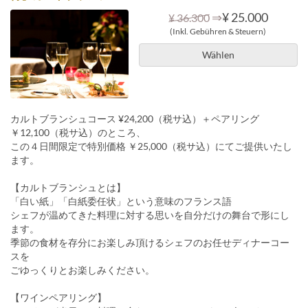
⇒
¥ 25.000
¥ 36.300
(Inkl. Gebühren & Steuern)
Wählen
カルトブランシュコース ¥24,200（税サ込）＋ペアリング
￥12,100（税サ込）のところ、
この４日間限定で特別価格 ￥25,000（税サ込）にてご提供いたし
ます。
【カルトブランシュとは】
「白い紙」「白紙委任状」という意味のフランス語
シェフが温めてきた料理に対する思いを自分だけの舞台で形にし
ます。
季節の食材を存分にお楽しみ頂けるシェフのお任せディナーコー
スを
ごゆっくりとお楽しみください。
【ワインペアリング】