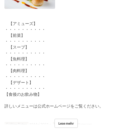
【アミューズ】
・・・・・・・・・・
【前菜】
・・・・・・・・・・
【スープ】
・・・・・・・・・・
【魚料理】
・・・・・・・・・・
【肉料理】
・・・・・・・・・・
【デザート】
・・・・・・・・・・
【食後のお飲み物】
詳しいメニューは公式ホームページをご覧ください。
Lese mehr
Gültige Daten
10 Mai 2021 ~
Mahlzeiten
Mittagessen