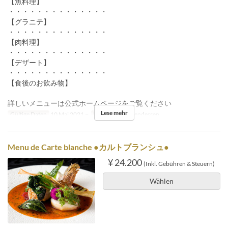
【魚料理】
・・・・・・・・・・・・・・
【グラニテ】
・・・・・・・・・・・・・・
【肉料理】
・・・・・・・・・・・・・・
【デザート】
・・・・・・・・・・・・・・
【食後のお飲み物】
詳しいメニューは公式ホームページをご覧ください
Lese mehr
Gültige Daten
10 Mai 2021 ~
Mahlzeiten
Abendessen
Menu de Carte blanche ●カルトブランシュ●
¥ 24.200
(Inkl. Gebühren & Steuern)
Wählen