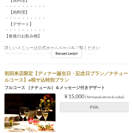
【魚料理】
・・・・・・・・・・
【肉料理】
・・・・・・・・・・
【デザート】
・・・・・・・・・・
【食後のお飲み物】
詳しいメニューは公式ホームページをご覧ください
Bacaan Lanjut
Tarikh Sah
01 Apr 2024 ~
Makanan
Makan Tengah Hari
初回来店限定【ディナー誕生日・記念日プラン／ナチュー
ルコース】※税サ込特別プラン
フルコース ［ナチュール］＆メッセージ付きデザート
¥ 15,000
(Termasuk servis & cukai)
Pilih