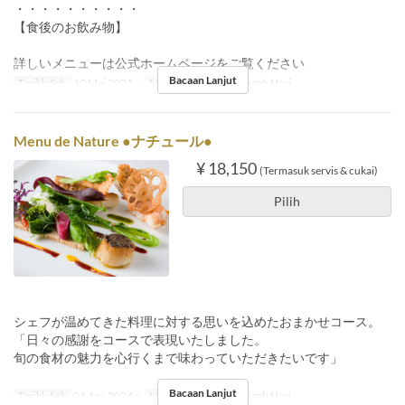
・・・・・・・・・・
【食後のお飲み物】
詳しいメニューは公式ホームページをご覧ください
Bacaan Lanjut
Tarikh Sah
10 Mei 2021 ~
Makanan
Makan Tengah Hari
Menu de Nature ●ナチュール●
¥ 18,150
(Termasuk servis & cukai)
Pilih
シェフが温めてきた料理に対する思いを込めたおまかせコース。
「日々の感謝をコースで表現いたしました。
旬の食材の魅力を心行くまで味わっていただきたいです」
Bacaan Lanjut
Tarikh Sah
01 Apr 2024 ~
Makanan
Makan Tengah Hari