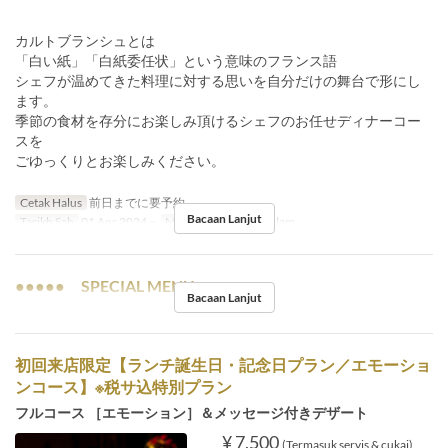
カルトブランシュとは
「白い紙」「白紙委任状」という意味のフランス語
シェフが温めてきた料理に対する思いを自分だけの舞台で形にし
ます。
季節の食材を存分にお楽しみ頂けるシェフのお任せディナーコー
スを
ごゆっくりとお楽しみください。
Cetak Halus
前日までに要予約
Bacaan Lanjut
Tarikh Sah
01 Apr 2024 ~
Makanan
Makan Malam
●●●●● SPECIAL MENU ●●●●●
Bacaan Lanjut
初回来店限定【ランチ誕生日・記念日プラン／エモーショ
ンコース】※税サ込特別プラン
フルコース ［エモーション］＆メッセージ付きデザート
¥ 7,500
(Termasuk servis & cukai)