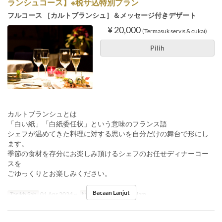
ランシュコース】※税サ込特別プラン
フルコース ［カルトブランシュ］＆メッセージ付きデザート
¥ 20,000
(Termasuk servis & cukai)
Pilih
カルトブランシュとは
「白い紙」「白紙委任状」という意味のフランス語
シェフが温めてきた料理に対する思いを自分だけの舞台で形にし
ます。
季節の食材を存分にお楽しみ頂けるシェフのお任せディナーコー
スを
ごゆっくりとお楽しみください。
Bacaan Lanjut
Tarikh Sah
01 Apr 2024 ~
Makanan
Makan Malam