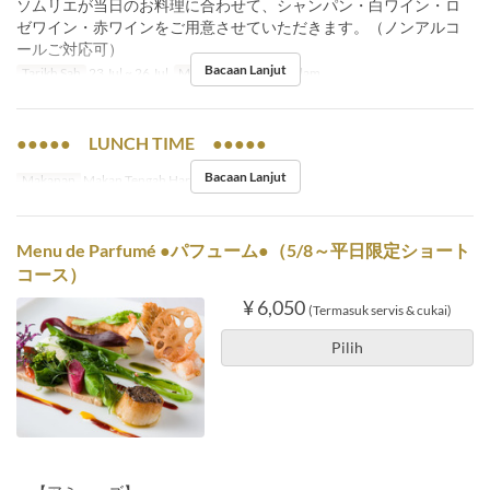
ソムリエが当日のお料理に合わせて、シャンパン・白ワイン・ロ
ゼワイン・赤ワインをご用意させていただきます。（ノンアルコ
ールご対応可）
Bacaan Lanjut
Tarikh Sah
23 Jul ~ 26 Jul
Makanan
Makan Malam
●●●●● LUNCH TIME ●●●●●
Bacaan Lanjut
Makanan
Makan Tengah Hari
Menu de Parfumé ●パフューム●（5/8～平日限定ショート
コース）
¥ 6,050
(Termasuk servis & cukai)
Pilih