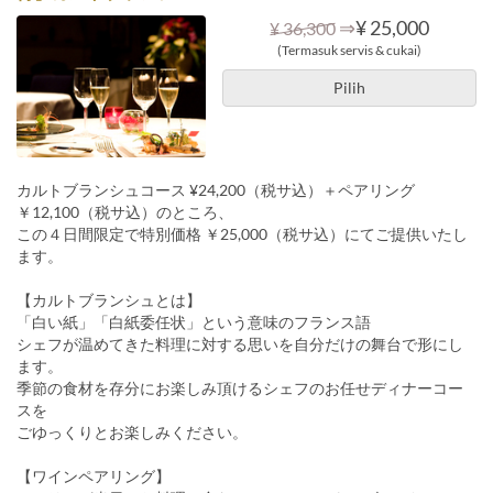
⇒
¥ 25,000
¥ 36,300
(Termasuk servis & cukai)
Pilih
カルトブランシュコース ¥24,200（税サ込）＋ペアリング
￥12,100（税サ込）のところ、
この４日間限定で特別価格 ￥25,000（税サ込）にてご提供いたし
ます。
【カルトブランシュとは】
「白い紙」「白紙委任状」という意味のフランス語
シェフが温めてきた料理に対する思いを自分だけの舞台で形にし
ます。
季節の食材を存分にお楽しみ頂けるシェフのお任せディナーコー
スを
ごゆっくりとお楽しみください。
【ワインペアリング】