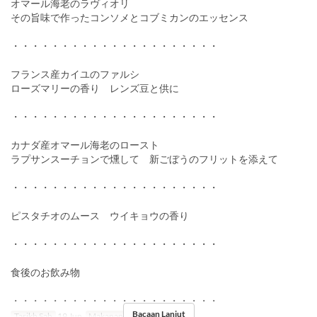
オマール海老のラヴィオリ
その旨味で作ったコンソメとコブミカンのエッセンス
・・・・・・・・・・・・・・・・・・・・・
フランス産カイユのファルシ
ローズマリーの香り レンズ豆と供に
・・・・・・・・・・・・・・・・・・・・・
カナダ産オマール海老のロースト
ラプサンスーチョンで燻して 新ごぼうのフリットを添えて
・・・・・・・・・・・・・・・・・・・・・
ピスタチオのムース ウイキョウの香り
・・・・・・・・・・・・・・・・・・・・・
食後のお飲み物
・・・・・・・・・・・・・・・・・・・・・
Bacaan Lanjut
Tarikh Sah
19 Jun
Makanan
Makan Malam