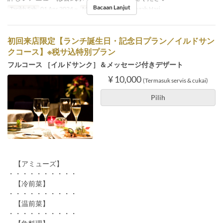
Bacaan Lanjut
Tarikh Sah
01 Apr 2024 ~
Makanan
Makan Tengah Hari
初回来店限定【ランチ誕生日・記念日プラン／イルドサン
クコース】※税サ込特別プラン
フルコース ［イルドサンク］＆メッセージ付きデザート
¥ 10,000
(Termasuk servis & cukai)
Pilih
【アミューズ】
・・・・・・・・・・
【冷前菜】
・・・・・・・・・・
【温前菜】
・・・・・・・・・・