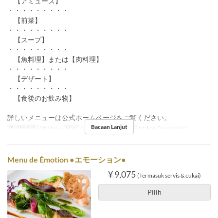
【アミューズ】
・・・・・・・・・
【前菜】
・・・・・・・・・
【スープ】
・・・・・・・・・
【魚料理】または【肉料理】
・・・・・・・・・
【デザート】
・・・・・・・・・
【食後のお飲み物】
詳しいメニューは公式ホームページをご覧ください。
Bacaan Lanjut
Tarikh Sah
08 Mei ~
Hari
I, Sl, R, K, J
Makanan
Makan Tengah Hari
Menu de Émotion ●エモーション●
¥ 9,075
(Termasuk servis & cukai)
Pilih