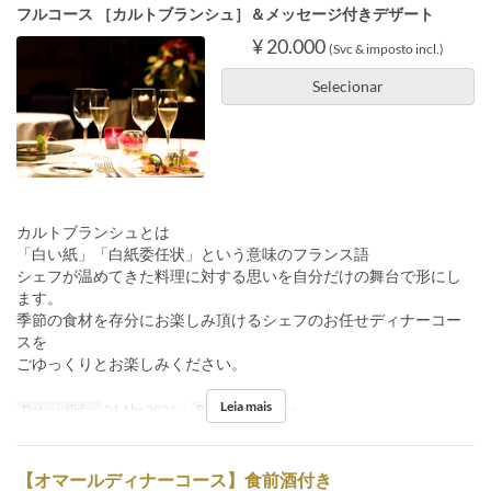
フルコース ［カルトブランシュ］＆メッセージ付きデザート
¥ 20.000
(Svc & imposto incl.)
Selecionar
カルトブランシュとは
「白い紙」「白紙委任状」という意味のフランス語
シェフが温めてきた料理に対する思いを自分だけの舞台で形にし
ます。
季節の食材を存分にお楽しみ頂けるシェフのお任せディナーコー
スを
ごゆっくりとお楽しみください。
Leia mais
Datas válidas
01 Abr 2024 ~
Refeições
Jantar
【オマールディナーコース】食前酒付き