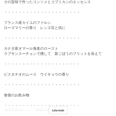
その旨味で作ったコンソメとコブミカンのエッセンス
・・・・・・・・・・・・・・・・・・・・・
フランス産カイユのファルシ
ローズマリーの香り レンズ豆と供に
・・・・・・・・・・・・・・・・・・・・・
カナダ産オマール海老のロースト
ラプサンスーチョンで燻して 新ごぼうのフリットを添えて
・・・・・・・・・・・・・・・・・・・・・
ピスタチオのムース ウイキョウの香り
・・・・・・・・・・・・・・・・・・・・・
食後のお飲み物
・・・・・・・・・・・・・・・・・・・・・
Leia mais
Datas válidas
19 Jun
Refeições
Jantar