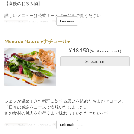
【食後のお飲み物】
詳しいメニューは公式ホームページをご覧ください
Leia mais
Datas válidas
10 Mai 2021 ~
Refeições
Almoço
Menu de Nature ●ナチュール●
¥ 18.150
(Svc & imposto incl.)
Selecionar
シェフが温めてきた料理に対する思いを込めたおまかせコース。
「日々の感謝をコースで表現いたしました。
旬の食材の魅力を心行くまで味わっていただきたいです」
Leia mais
Datas válidas
01 Abr 2024 ~
Refeições
Almoço