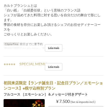
カルトブランシュとは
「白い紙」「白紙委任状」という意味のフランス語
シェフが温めてきた料理に対する思いを自分だけの舞台で形にし
ます。
季節の食材を存分にお楽しみ頂けるシェフのお任せディナーコー
スを
ごゆっくりとお楽しみください。
Cópia Fina
前日までに要予約
Leia mais
Datas válidas
01 Abr 2024 ~
Refeições
Jantar
●●●●● SPECIAL MENU ●●●●●
Leia mais
初回来店限定【ランチ誕生日・記念日プラン／エモーショ
ンコース】※税サ込特別プラン
フルコース ［エモーション］＆メッセージ付きデザート
¥ 7.500
(Svc & imposto incl.)