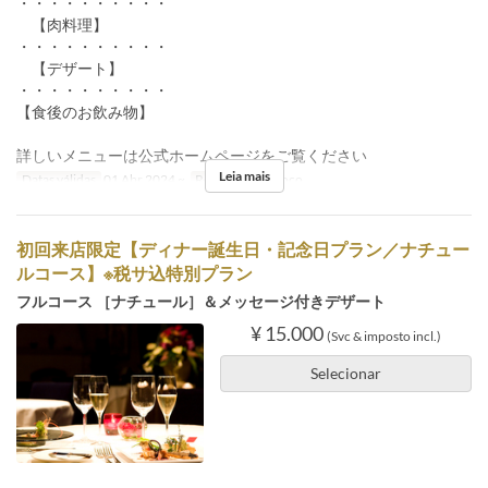
・・・・・・・・・・
【肉料理】
・・・・・・・・・・
【デザート】
・・・・・・・・・・
【食後のお飲み物】
詳しいメニューは公式ホームページをご覧ください
Leia mais
Datas válidas
01 Abr 2024 ~
Refeições
Almoço
初回来店限定【ディナー誕生日・記念日プラン／ナチュー
ルコース】※税サ込特別プラン
フルコース ［ナチュール］＆メッセージ付きデザート
¥ 15.000
(Svc & imposto incl.)
Selecionar