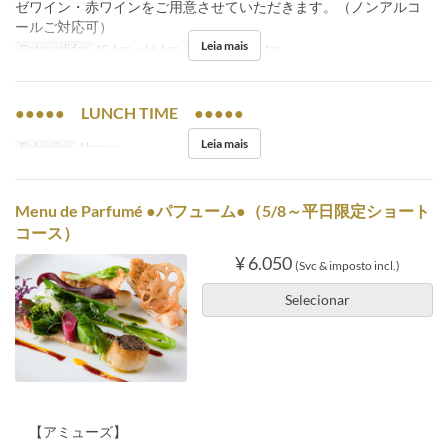
ゼワイン・赤ワインをご用意させていただきます。（ノンアルコ
ールご対応可）
Leia mais
Datas válidas
10 Ago ~ 16 Ago
Refeições
Jantar
●●●●● LUNCH TIME ●●●●●
Leia mais
Refeições
Almoço
Menu de Parfumé ●パフューム●（5/8～平日限定ショート
コース）
¥ 6.050
(Svc & imposto incl.)
Selecionar
【アミューズ】