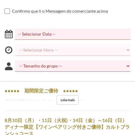
Confirmo que li o Mensagem do comerciante acima
●●●●● 期間限定ご優待 ●●●●●
Leia mais
Datas válidas
10 Ago ~ 16 Ago
Refeições
Jantar
8月10日（月）・11日（火祝)・14日（金）～16日（日）
ディナー限定【ワインペアリング付きご優待】カルトブラ
ンシュコース