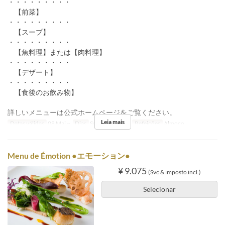
・・・・・・・・・
【前菜】
・・・・・・・・・
【スープ】
・・・・・・・・・
【魚料理】または【肉料理】
・・・・・・・・・
【デザート】
・・・・・・・・・
【食後のお飲み物】
詳しいメニューは公式ホームページをご覧ください。
Leia mais
Datas válidas
08 Mai ~
Dias
Sg, T, Qa, Qi, Sx
Refeições
Almoço
Menu de Émotion ●エモーション●
¥ 9.075
(Svc & imposto incl.)
Selecionar