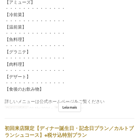
【アミューズ】
・・・・・・・・・・・・・・
【冷前菜】
・・・・・・・・・・・・・・
【温前菜】
・・・・・・・・・・・・・・
【魚料理】
・・・・・・・・・・・・・・
【グラニテ】
・・・・・・・・・・・・・・
【肉料理】
・・・・・・・・・・・・・・
【デザート】
・・・・・・・・・・・・・・
【食後のお飲み物】
詳しいメニューは公式ホームページをご覧ください
Leia mais
Datas válidas
01 Abr 2024 ~
Refeições
Jantar
初回来店限定【ディナー誕生日・記念日プラン／カルトブ
ランシュコース】※税サ込特別プラン