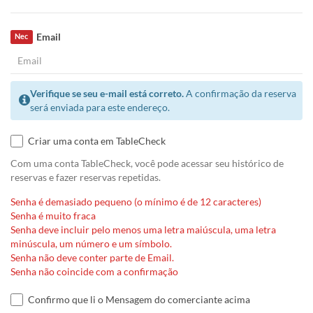
Email
Nec
Verifique se seu e-mail está correto.
A confirmação da reserva
será enviada para este endereço.
Criar uma conta em TableCheck
Com uma conta TableCheck, você pode acessar seu histórico de
reservas e fazer reservas repetidas.
Senha é demasiado pequeno (o mínimo é de 12 caracteres)
Senha é muito fraca
Senha deve incluir pelo menos uma letra maiúscula, uma letra
minúscula, um número e um símbolo.
Senha não deve conter parte de Email.
Senha não coincide com a confirmação
Confirmo que li o Mensagem do comerciante acima