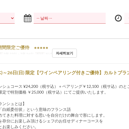
 期間限定ご優待 ●●●●●
자세히보기
간
7월 23일 ~ 7월 26일
식사
저녁
(木)～26日(日) 限定【ワインペアリング付きご優待】カルトブ
シュコース ¥24,200（税サ込）＋ペアリング￥12,100（税サ込）のと
定で特別価格 ￥25,000（税サ込）にてご提供いたします。
ランシュとは】
「白紙委任状」という意味のフランス語
めてきた料理に対する思いを自分だけの舞台で形にします。
を存分にお楽しみ頂けるシェフのお任せディナーコースを
とお楽しみください。