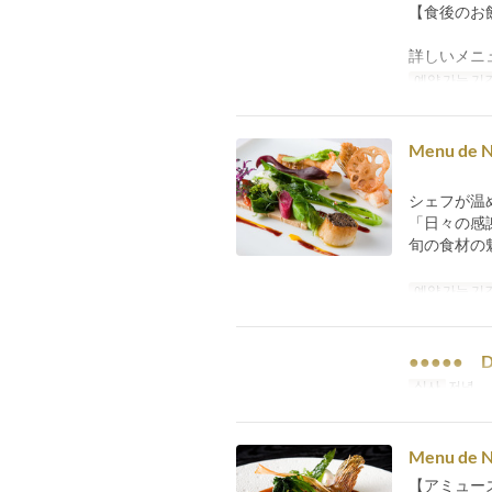
【食後のお
詳しいメニ
예약 가능 기
Menu de
シェフが温
「日々の感
旬の食材の
예약 가능 기
●●●●● D
식사
저녁
Menu de
【アミュー