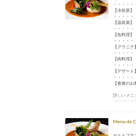
・・・・・
【冷前菜】
・・・・・
【温前菜】
・・・・・
【魚料理】
・・・・・
【グラニテ
・・・・・
【肉料理】
・・・・・
【デザート
・・・・・
【食後のお
詳しいメニ
예약 가능 기
Menu de
カルトブラ