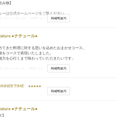
飲み物】
ューは公式ホームページをご覧ください
자세히보기
간
2021년 5월 10일 ~
식사
점심
 Nature ●ナチュール●
めてきた料理に対する思いを込めたおまかせコース。
謝をコースで表現いたしました。
魅力を心行くまで味わっていただきたいです」
자세히보기
간
2024년 4월 1일 ~
식사
점심
INNER TIME ●●●●●
자세히보기
 Nature ●ナチュール●
ズ】