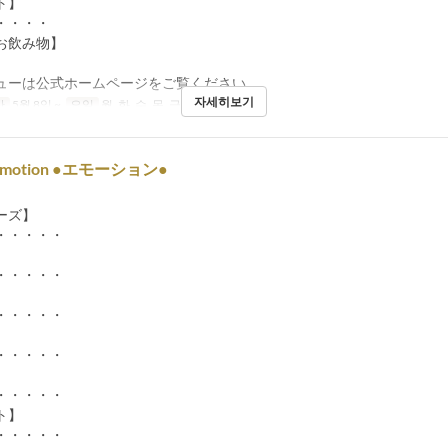
ト】
・・・・
お飲み物】
ューは公式ホームページをご覧ください。
자세히보기
간
5월 8일 ~
요일
월, 화, 수, 목, 금
식사
점심
 Émotion ●エモーション●
ーズ】
・・・・・
・・・・・
】
・・・・・
】
・・・・・
】
・・・・・
ト】
・・・・・