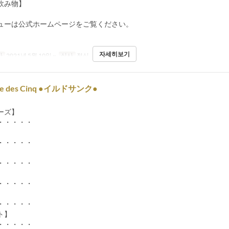
飲み物】
ューは公式ホームページをご覧ください。
자세히보기
간
2021년 5월 10일 ~
식사
점심
Île des Cinq ●イルドサンク●
ーズ】
・・・・・
】
・・・・・
】
・・・・・
】
・・・・・
】
・・・・・
ト】
・・・・・