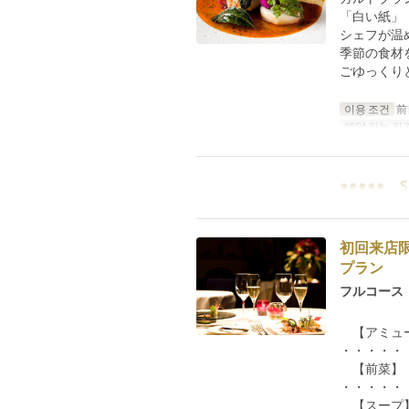
「白い紙」
シェフが温
季節の食材
ごゆっくり
이용 조건
前
예약 가능 기
●●●●● S
初回来店
プラン
フルコース
【アミュ
・・・・・
【前菜】
・・・・・
【スープ