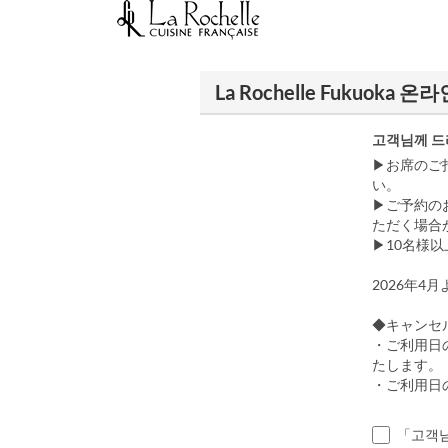
La Rochelle Fukuoka 온
고객님께 드
▶お席のご
い。
▶ご予約の
ただく場合
▶10名様
2026年
◆キャンセ
・ご利用日
たします。
・ご利用日
「고객님