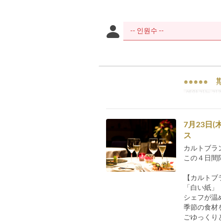
●●●●●
예약 가능 기
7月23日
ス
カルトブラン
この４日間限
【カルトブ
「白い紙」
シェフが温
季節の食材
ごゆっくり