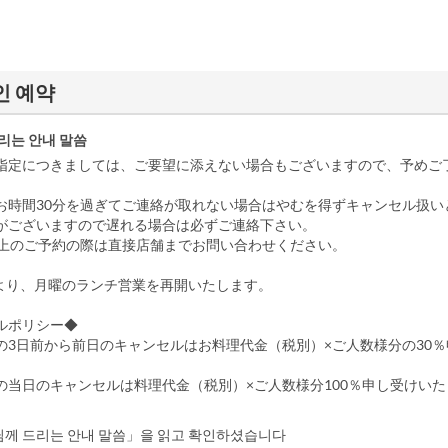
라인 예약
리는 안내 말씀
指定につきましては、ご要望に添えない場合もございますので、予めご
お時間30分を過ぎてご連絡が取れない場合はやむを得ずキャンセル扱い
がございますので遅れる場合は必ずご連絡下さい。
以上のご予約の際は直接店舗までお問い合わせください。
4月より、月曜のランチ営業を再開いたします。
ルポリシー◆
の3日前から前日のキャンセルはお料理代金（税別）×ご人数様分の30
の当日のキャンセルは料理代金（税別）×ご人数様分100％申し受けい
께 드리는 안내 말씀」을 읽고 확인하셨습니다