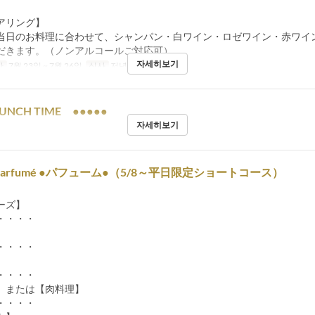
アリング】
当日のお料理に合わせて、シャンパン・白ワイン・ロゼワイン・赤ワイ
だきます。（ノンアルコールご対応可）
자세히보기
간
7월 23일 ~ 7월 26일
식사
저녁
UNCH TIME ●●●●●
자세히보기
e Parfumé ●パフューム●（5/8～平日限定ショートコース）
ーズ】
・・・・
・・・・
】
・・・・
または【肉料理】
・・・・