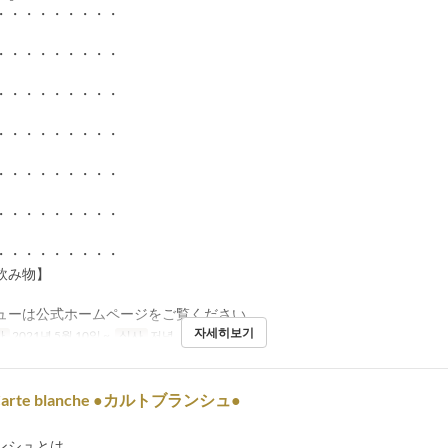
・・・・・・・・・
・・・・・・・・・
・・・・・・・・・
・・・・・・・・・
】
・・・・・・・・・
・・・・・・・・・
】
・・・・・・・・・
飲み物】
ューは公式ホームページをご覧ください
자세히보기
간
2021년 5월 10일 ~
식사
저녁
 Carte blanche ●カルトブランシュ●
ンシュとは