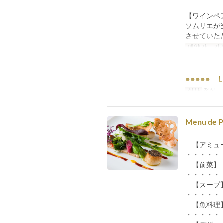
【ワインペ
ソムリエが
させていた
예약 가능 기
●●●●● L
식사
점심
Menu d
【アミュ
・・・・・
【前菜】
・・・・・
【スープ
・・・・・
【魚料理】
・・・・・