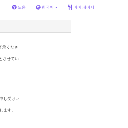
도움
한국어
마이 페이지
了承くださ
とさせてい
％申し受けい
たします。