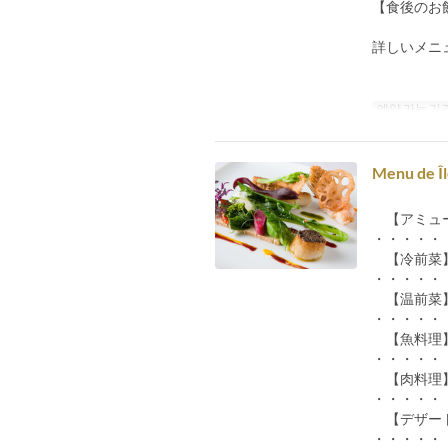
【食後のお
詳しいメニ
예약 가능 기
Menu de 
【アミュ
・・・・・
【冷前菜
・・・・・
【温前菜
・・・・・
【魚料理
・・・・・
【肉料理
・・・・・
【デザー
・・・・・