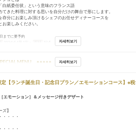
「白紙委任状」という意味のフランス語
めてきた料理に対する思いを自分だけの舞台で形にします。
を存分にお楽しみ頂けるシェフのお任せディナーコースを
とお楽しみください。
日までに要予約
자세히보기
간
2024년 4월 1일 ~
식사
저녁
PECIAL MENU ●●●●●
자세히보기
限定【ランチ誕生日・記念日プラン／エモーションコース】※税
 ［エモーション］＆メッセージ付きデザート
ーズ】
・・・・・
・・・・・
】