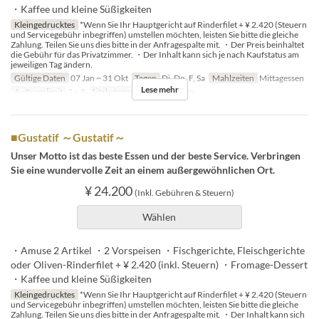
・Kaffee und kleine Süßigkeiten
Kleingedrucktes
*Wenn Sie Ihr Hauptgericht auf Rinderfilet + ¥ 2.420 (Steuern
und Servicegebühr inbegriffen) umstellen möchten, leisten Sie bitte die gleiche
Zahlung. Teilen Sie uns dies bitte in der Anfragespalte mit. ・Der Preis beinhaltet
die Gebühr für das Privatzimmer. ・Der Inhalt kann sich je nach Kaufstatus am
jeweiligen Tag ändern.
Gültige Daten
07 Jan ~ 31 Okt
Tagen
Di, Do, F, Sa
Mahlzeiten
Mittagessen
Lese mehr
Auftragslimit
2 ~ 8
Sitzkategorie
Private room
■Gustatif ～Gustatif～
Unser Motto ist das beste Essen und der beste Service. Verbringen
Sie eine wundervolle Zeit an einem außergewöhnlichen Ort.
¥ 24.200
(Inkl. Gebühren & Steuern)
Wählen
・Amuse 2 Artikel ・2 Vorspeisen ・Fischgerichte, Fleischgerichte
oder Oliven-Rinderfilet + ¥ 2.420 (inkl. Steuern) ・Fromage-Dessert
・Kaffee und kleine Süßigkeiten
Kleingedrucktes
*Wenn Sie Ihr Hauptgericht auf Rinderfilet + ¥ 2.420 (Steuern
und Servicegebühr inbegriffen) umstellen möchten, leisten Sie bitte die gleiche
Zahlung. Teilen Sie uns dies bitte in der Anfragespalte mit. ・Der Inhalt kann sich