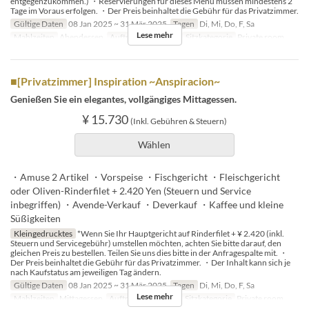
entgegenzukommen.) ・Reservierungen für dieses Menü müssen mindestens 2
Tage im Voraus erfolgen. ・Der Preis beinhaltet die Gebühr für das Privatzimmer.
Gültige Daten
08 Jan 2025 ~ 31 Mär 2025
Tagen
Di, Mi, Do, F, Sa
Lese mehr
Mahlzeiten
Abendessen
Auftragslimit
2 ~ 8
Sitzkategorie
Private room
■[Privatzimmer] Inspiration ~Anspiracion~
Genießen Sie ein elegantes, vollgängiges Mittagessen.
¥ 15.730
(Inkl. Gebühren & Steuern)
Wählen
・Amuse 2 Artikel ・Vorspeise ・Fischgericht ・Fleischgericht
oder Oliven-Rinderfilet + 2.420 Yen (Steuern und Service
inbegriffen) ・Avende-Verkauf ・Deverkauf ・Kaffee und kleine
Süßigkeiten
Kleingedrucktes
*Wenn Sie Ihr Hauptgericht auf Rinderfilet + ¥ 2.420 (inkl.
Steuern und Servicegebühr) umstellen möchten, achten Sie bitte darauf, den
gleichen Preis zu bestellen. Teilen Sie uns dies bitte in der Anfragespalte mit. ・
Der Preis beinhaltet die Gebühr für das Privatzimmer. ・Der Inhalt kann sich je
nach Kaufstatus am jeweiligen Tag ändern.
Gültige Daten
08 Jan 2025 ~ 31 Mär 2025
Tagen
Di, Mi, Do, F, Sa
Lese mehr
Mahlzeiten
Mittagessen
Auftragslimit
2 ~ 8
Sitzkategorie
Private room