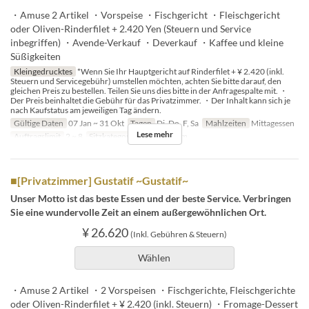
・Amuse 2 Artikel ・Vorspeise ・Fischgericht ・Fleischgericht
oder Oliven-Rinderfilet + 2.420 Yen (Steuern und Service
inbegriffen) ・Avende-Verkauf ・Deverkauf ・Kaffee und kleine
Süßigkeiten
Kleingedrucktes
*Wenn Sie Ihr Hauptgericht auf Rinderfilet + ¥ 2.420 (inkl.
Steuern und Servicegebühr) umstellen möchten, achten Sie bitte darauf, den
gleichen Preis zu bestellen. Teilen Sie uns dies bitte in der Anfragespalte mit. ・
Der Preis beinhaltet die Gebühr für das Privatzimmer. ・Der Inhalt kann sich je
nach Kaufstatus am jeweiligen Tag ändern.
Gültige Daten
07 Jan ~ 31 Okt
Tagen
Di, Do, F, Sa
Mahlzeiten
Mittagessen
Lese mehr
Auftragslimit
2 ~ 8
Sitzkategorie
Private room
■[Privatzimmer] Gustatif ~Gustatif~
Unser Motto ist das beste Essen und der beste Service. Verbringen
Sie eine wundervolle Zeit an einem außergewöhnlichen Ort.
¥ 26.620
(Inkl. Gebühren & Steuern)
Wählen
・Amuse 2 Artikel ・2 Vorspeisen ・Fischgerichte, Fleischgerichte
oder Oliven-Rinderfilet + ¥ 2.420 (inkl. Steuern) ・Fromage-Dessert