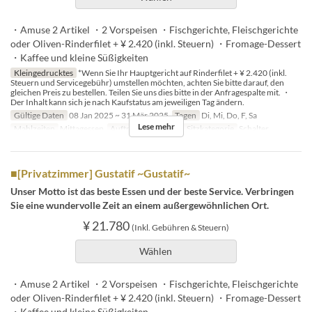
・Amuse 2 Artikel ・2 Vorspeisen ・Fischgerichte, Fleischgerichte
oder Oliven-Rinderfilet + ¥ 2.420 (inkl. Steuern) ・Fromage-Dessert
・Kaffee und kleine Süßigkeiten
Kleingedrucktes
*Wenn Sie Ihr Hauptgericht auf Rinderfilet + ¥ 2.420 (inkl.
Steuern und Servicegebühr) umstellen möchten, achten Sie bitte darauf, den
gleichen Preis zu bestellen. Teilen Sie uns dies bitte in der Anfragespalte mit. ・
Der Inhalt kann sich je nach Kaufstatus am jeweiligen Tag ändern.
Gültige Daten
08 Jan 2025 ~ 31 Mär 2025
Tagen
Di, Mi, Do, F, Sa
Lese mehr
Mahlzeiten
Mittagessen
Auftragslimit
1 ~ 4
Sitzkategorie
Schalter
■[Privatzimmer] Gustatif ~Gustatif~
Unser Motto ist das beste Essen und der beste Service. Verbringen
Sie eine wundervolle Zeit an einem außergewöhnlichen Ort.
¥ 21.780
(Inkl. Gebühren & Steuern)
Wählen
・Amuse 2 Artikel ・2 Vorspeisen ・Fischgerichte, Fleischgerichte
oder Oliven-Rinderfilet + ¥ 2.420 (inkl. Steuern) ・Fromage-Dessert
・Kaffee und kleine Süßigkeiten