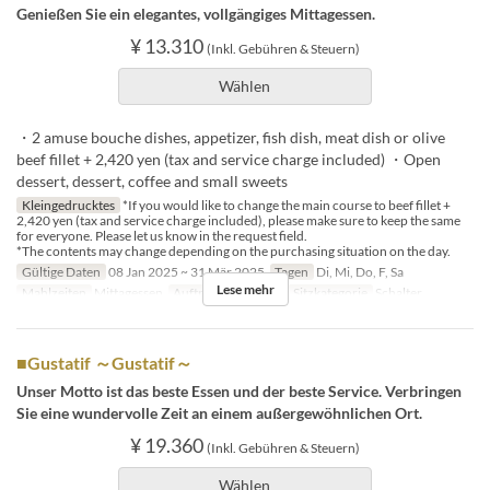
Genießen Sie ein elegantes, vollgängiges Mittagessen.
¥ 13.310
(Inkl. Gebühren & Steuern)
Wählen
・2 amuse bouche dishes, appetizer, fish dish, meat dish or olive
beef fillet + 2,420 yen (tax and service charge included) ・Open
dessert, dessert, coffee and small sweets
Kleingedrucktes
*If you would like to change the main course to beef fillet +
2,420 yen (tax and service charge included), please make sure to keep the same
for everyone. Please let us know in the request field.
*The contents may change depending on the purchasing situation on the day.
Gültige Daten
08 Jan 2025 ~ 31 Mär 2025
Tagen
Di, Mi, Do, F, Sa
Lese mehr
Mahlzeiten
Mittagessen
Auftragslimit
1 ~ 4
Sitzkategorie
Schalter
■Gustatif ～Gustatif～
Unser Motto ist das beste Essen und der beste Service. Verbringen
Sie eine wundervolle Zeit an einem außergewöhnlichen Ort.
¥ 19.360
(Inkl. Gebühren & Steuern)
Wählen