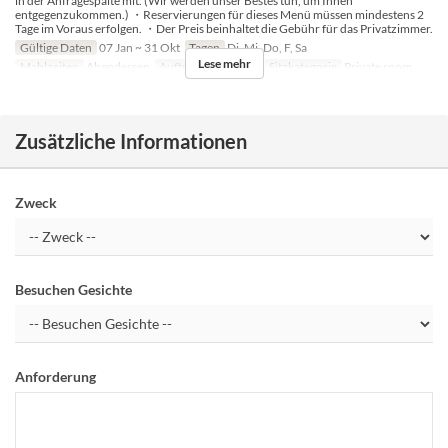
in der Anfragespalte mit. (Wir werden unser Bestes tun, um Ihnen
entgegenzukommen.) ・Reservierungen für dieses Menü müssen mindestens 2
Tage im Voraus erfolgen. ・Der Preis beinhaltet die Gebühr für das Privatzimmer.
Gültige Daten
07 Jan ~ 31 Okt
Tagen
Di, Mi, Do, F, Sa
Lese mehr
Mahlzeiten
Abendessen
Auftragslimit
2 ~ 8
Sitzkategorie
Private room
Zusätzliche Informationen
Zweck
Besuchen Gesichte
Anforderung