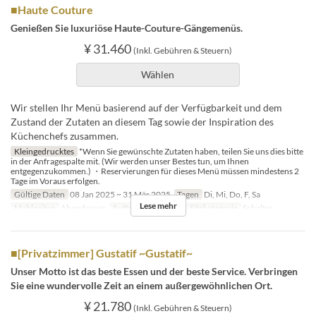
■Haute Couture
Genießen Sie luxuriöse Haute-Couture-Gängemenüs.
¥ 31.460
(Inkl. Gebühren & Steuern)
Wählen
Wir stellen Ihr Menü basierend auf der Verfügbarkeit und dem
Zustand der Zutaten an diesem Tag sowie der Inspiration des
Küchenchefs zusammen.
Kleingedrucktes
*Wenn Sie gewünschte Zutaten haben, teilen Sie uns dies bitte
in der Anfragespalte mit. (Wir werden unser Bestes tun, um Ihnen
entgegenzukommen.) ・Reservierungen für dieses Menü müssen mindestens 2
Tage im Voraus erfolgen.
Gültige Daten
08 Jan 2025 ~ 31 Mär 2025
Tagen
Di, Mi, Do, F, Sa
Lese mehr
Mahlzeiten
Abendessen
Auftragslimit
1 ~ 4
Sitzkategorie
Schalter
■[Privatzimmer] Gustatif ~Gustatif~
Unser Motto ist das beste Essen und der beste Service. Verbringen
Sie eine wundervolle Zeit an einem außergewöhnlichen Ort.
¥ 21.780
(Inkl. Gebühren & Steuern)