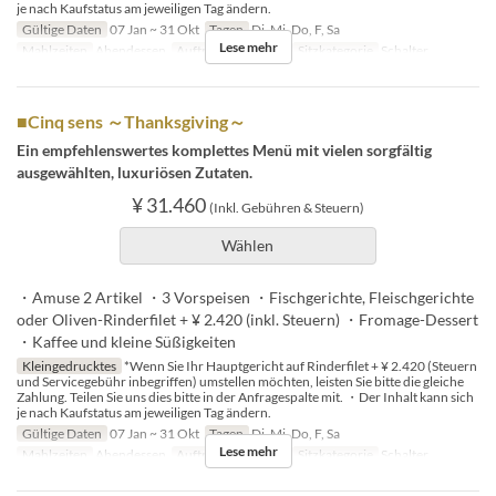
je nach Kaufstatus am jeweiligen Tag ändern.
Gültige Daten
07 Jan ~ 31 Okt
Tagen
Di, Mi, Do, F, Sa
Lese mehr
Mahlzeiten
Abendessen
Auftragslimit
1 ~ 4
Sitzkategorie
Schalter
■Cinq sens ～Thanksgiving～
Ein empfehlenswertes komplettes Menü mit vielen sorgfältig
ausgewählten, luxuriösen Zutaten.
¥ 31.460
(Inkl. Gebühren & Steuern)
Wählen
・Amuse 2 Artikel ・3 Vorspeisen ・Fischgerichte, Fleischgerichte
oder Oliven-Rinderfilet + ¥ 2.420 (inkl. Steuern) ・Fromage-Dessert
・Kaffee und kleine Süßigkeiten
Kleingedrucktes
*Wenn Sie Ihr Hauptgericht auf Rinderfilet + ¥ 2.420 (Steuern
und Servicegebühr inbegriffen) umstellen möchten, leisten Sie bitte die gleiche
Zahlung. Teilen Sie uns dies bitte in der Anfragespalte mit. ・Der Inhalt kann sich
je nach Kaufstatus am jeweiligen Tag ändern.
Gültige Daten
07 Jan ~ 31 Okt
Tagen
Di, Mi, Do, F, Sa
Lese mehr
Mahlzeiten
Abendessen
Auftragslimit
1 ~ 4
Sitzkategorie
Schalter