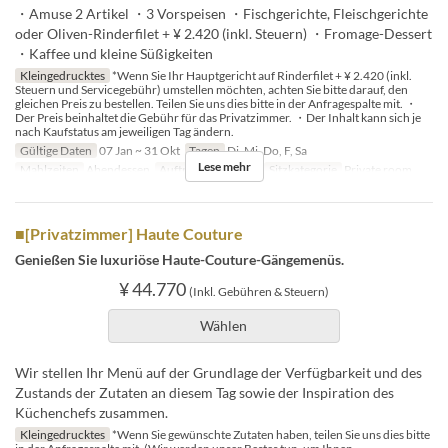
・Amuse 2 Artikel ・3 Vorspeisen ・Fischgerichte, Fleischgerichte
oder Oliven-Rinderfilet + ¥ 2.420 (inkl. Steuern) ・Fromage-Dessert
・Kaffee und kleine Süßigkeiten
Kleingedrucktes
*Wenn Sie Ihr Hauptgericht auf Rinderfilet + ¥ 2.420 (inkl.
Steuern und Servicegebühr) umstellen möchten, achten Sie bitte darauf, den
gleichen Preis zu bestellen. Teilen Sie uns dies bitte in der Anfragespalte mit. ・
Der Preis beinhaltet die Gebühr für das Privatzimmer. ・Der Inhalt kann sich je
nach Kaufstatus am jeweiligen Tag ändern.
Gültige Daten
07 Jan ~ 31 Okt
Tagen
Di, Mi, Do, F, Sa
Lese mehr
Mahlzeiten
Abendessen
Auftragslimit
2 ~ 8
Sitzkategorie
Private room
■[Privatzimmer] Haute Couture
Genießen Sie luxuriöse Haute-Couture-Gängemenüs.
¥ 44.770
(Inkl. Gebühren & Steuern)
Wählen
Wir stellen Ihr Menü auf der Grundlage der Verfügbarkeit und des
Zustands der Zutaten an diesem Tag sowie der Inspiration des
Küchenchefs zusammen.
Kleingedrucktes
*Wenn Sie gewünschte Zutaten haben, teilen Sie uns dies bitte