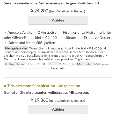
Sie eine wundervolle Zeit an einem außergewöhnlichen Ort.
¥ 24.200
(Inkl. Gebühren & Steuern)
Wählen
・Amuse 2 Artikel ・2 Vorspeisen ・Fischgerichte, Fleischgerichte
oder Oliven-Rinderfilet + ¥ 2.420 (inkl. Steuern) ・Fromage-Dessert
・Kaffee und kleine Süßigkeiten
Kleingedrucktes
*Wenn Sie Ihr Hauptgericht auf Rinderfilet + ¥ 2.420 (inkl.
Steuern und Servicegebühr) umstellen möchten, achten Sie bitte darauf, den
gleichen Preis zu bestellen. Teilen Sie uns dies bitte in der Anfragespalte mit. ・
Der Inhalt kann sich je nach Kaufstatus am jeweiligen Tag ändern.
Gültige Daten
07 Jan ~ 31 Okt
Tagen
Di, Do, F, Sa
Mahlzeiten
Mittagessen
Lese mehr
Auftragslimit
1 ~ 4
Sitzkategorie
Schalter
■[Privatzimmer] Inspiration ~Anspiracion~
Genießen Sie ein elegantes, vollgängiges Mittagessen.
¥ 19.360
(Inkl. Gebühren & Steuern)
Wählen