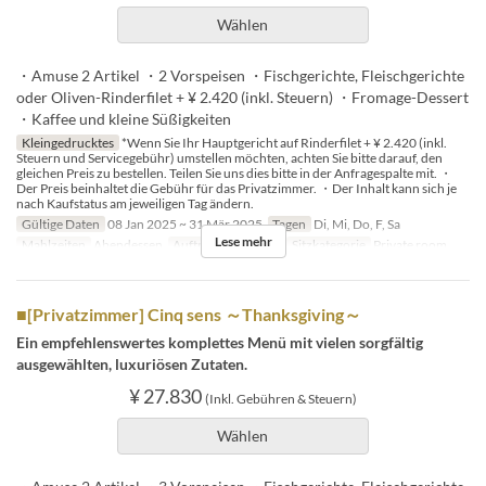
Wählen
・Amuse 2 Artikel ・2 Vorspeisen ・Fischgerichte, Fleischgerichte
oder Oliven-Rinderfilet + ¥ 2.420 (inkl. Steuern) ・Fromage-Dessert
・Kaffee und kleine Süßigkeiten
Kleingedrucktes
*Wenn Sie Ihr Hauptgericht auf Rinderfilet + ¥ 2.420 (inkl.
Steuern und Servicegebühr) umstellen möchten, achten Sie bitte darauf, den
gleichen Preis zu bestellen. Teilen Sie uns dies bitte in der Anfragespalte mit. ・
Der Preis beinhaltet die Gebühr für das Privatzimmer. ・Der Inhalt kann sich je
nach Kaufstatus am jeweiligen Tag ändern.
Gültige Daten
08 Jan 2025 ~ 31 Mär 2025
Tagen
Di, Mi, Do, F, Sa
Lese mehr
Mahlzeiten
Abendessen
Auftragslimit
2 ~ 8
Sitzkategorie
Private room
■[Privatzimmer] Cinq sens ～Thanksgiving～
Ein empfehlenswertes komplettes Menü mit vielen sorgfältig
ausgewählten, luxuriösen Zutaten.
¥ 27.830
(Inkl. Gebühren & Steuern)
Wählen