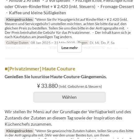
・Amuse 2 Artikel ・3 Vorspeisen ・Fischgerichte, Fleischgerichte
oder Oliven-Rinderfilet + ¥ 2.420 (inkl. Steuern) ・Fromage-Dessert
・Kaffee und kleine Süßigkeiten
Kleingedrucktes
*Wenn Sie Ihr Hauptgericht auf Rinderfilet + ¥ 2.420 (inkl.
Steuern und Servicegebühr) umstellen möchten, achten Sie bitte darauf, den
gleichen Preis zu bestellen. Teilen Sie uns dies bitte in der Anfragespalte mit. ・
Der Preis beinhaltet die Gebühr für das Privatzimmer. ・Der Inhalt kann sich je
nach Kaufstatus am jeweiligen Tag ändern.
Gültige Daten
08 Jan 2025 ~ 31 Mär 2025
Tagen
Di, Mi, Do, F, Sa
Lese mehr
Mahlzeiten
Abendessen
Auftragslimit
2 ~ 8
Sitzkategorie
Private room
■[Privatzimmer] Haute Couture
Genießen Sie luxuriöse Haute-Couture-Gängemenüs.
¥ 33.880
(Inkl. Gebühren & Steuern)
Wählen
Wir stellen Ihr Menü auf der Grundlage der Verfügbarkeit und des
Zustands der Zutaten an diesem Tag sowie der Inspiration des
Küchenchefs zusammen.
Kleingedrucktes
*Wenn Sie gewünschte Zutaten haben, teilen Sie uns dies bitte
in der Anfragespalte mit. (Wir werden unser Bestes tun, um Ihnen