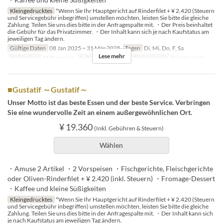
Kleingedrucktes
*Wenn Sie Ihr Hauptgericht auf Rinderfilet + ¥ 2.420 (Steuern
und Servicegebühr inbegriffen) umstellen möchten, leisten Sie bitte die gleiche
Zahlung. Teilen Sie uns dies bitte in der Anfragespalte mit. ・Der Preis beinhaltet
die Gebühr für das Privatzimmer. ・Der Inhalt kann sich je nach Kaufstatus am
jeweiligen Tag ändern.
Gültige Daten
08 Jan 2025 ~ 31 Mär 2025
Tagen
Di, Mi, Do, F, Sa
Lese mehr
Mahlzeiten
Mittagessen
Auftragslimit
2 ~ 8
Sitzkategorie
Private room
■Gustatif ～Gustatif～
Unser Motto ist das beste Essen und der beste Service. Verbringen
Sie eine wundervolle Zeit an einem außergewöhnlichen Ort.
¥ 19.360
(Inkl. Gebühren & Steuern)
Wählen
・Amuse 2 Artikel ・2 Vorspeisen ・Fischgerichte, Fleischgerichte
oder Oliven-Rinderfilet + ¥ 2.420 (inkl. Steuern) ・Fromage-Dessert
・Kaffee und kleine Süßigkeiten
Kleingedrucktes
*Wenn Sie Ihr Hauptgericht auf Rinderfilet + ¥ 2.420 (Steuern
und Servicegebühr inbegriffen) umstellen möchten, leisten Sie bitte die gleiche
Zahlung. Teilen Sie uns dies bitte in der Anfragespalte mit. ・Der Inhalt kann sich
je nach Kaufstatus am jeweiligen Tag ändern.