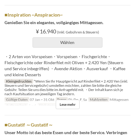
■Inspiration ~Anspiracion~
Genießen Sie ein elegantes, vollgängiges Mittagessen.
¥ 16.940
(Inkl. Gebühren & Steuern)
Wählen
・2 Arten von Vorspeisen・Vorspeisen・Fischgerichte・
Fleischgerichte oder Rinderfilet mit Oliven + 2.420 Yen (Steuern
und Service inbegriffen) ・Avende-Aktion・Ausverkauf ・Kaffee
und kleine Desserts
Kleingedrucktes
*Wenn Sie Ihr Hauptgericht auf Rinderfilet + 2.420 Yen (inkl.
Steuern und Servicegebühr) umstellen möchten, zahlen Sie bitte die gleiche
Gebühr. Teilen Sie uns dies bitte im Anfragefeld mit. ・Der Inhalt kann sich je
nach Kaufsituation am jeweiligen Tag ändern.
Gültige Daten
07 Jan ~ 31 Okt
Tagen
Di, Do, F, Sa
Mahlzeiten
Mittagessen
Lese mehr
Auftragslimit
1 ~ 4
Sitzkategorie
Schalter
■Gustatif ～Gustatif～
Unser Motto ist das beste Essen und der beste Service. Verbringen