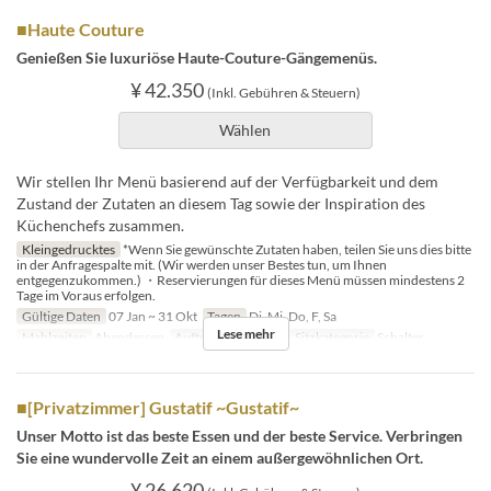
■Haute Couture
Genießen Sie luxuriöse Haute-Couture-Gängemenüs.
¥ 42.350
(Inkl. Gebühren & Steuern)
Wählen
Wir stellen Ihr Menü basierend auf der Verfügbarkeit und dem
Zustand der Zutaten an diesem Tag sowie der Inspiration des
Küchenchefs zusammen.
Kleingedrucktes
*Wenn Sie gewünschte Zutaten haben, teilen Sie uns dies bitte
in der Anfragespalte mit. (Wir werden unser Bestes tun, um Ihnen
entgegenzukommen.) ・Reservierungen für dieses Menü müssen mindestens 2
Tage im Voraus erfolgen.
Gültige Daten
07 Jan ~ 31 Okt
Tagen
Di, Mi, Do, F, Sa
Lese mehr
Mahlzeiten
Abendessen
Auftragslimit
1 ~ 4
Sitzkategorie
Schalter
■[Privatzimmer] Gustatif ~Gustatif~
Unser Motto ist das beste Essen und der beste Service. Verbringen
Sie eine wundervolle Zeit an einem außergewöhnlichen Ort.
¥ 26.620