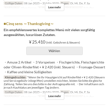
Gültige Daten
08 Jan 2025 ~ 31 Mär 2025
Tagen
Di, Mi, Do, F, Sa
Lese mehr
Mahlzeiten
Abendessen
Auftragslimit
1 ~ 4
Sitzkategorie
Schalter
■Cinq sens ～Thanksgiving～
Ein empfehlenswertes komplettes Menü mit vielen sorgfältig
ausgewählten, luxuriösen Zutaten.
¥ 25.410
(Inkl. Gebühren & Steuern)
Wählen
・Amuse 2 Artikel ・3 Vorspeisen ・Fischgerichte, Fleischgerichte
oder Oliven-Rinderfilet + ¥ 2.420 (inkl. Steuern) ・Fromage-Dessert
・Kaffee und kleine Süßigkeiten
Kleingedrucktes
*Wenn Sie Ihr Hauptgericht auf Rinderfilet + ¥ 2.420 (Steuern
und Servicegebühr inbegriffen) umstellen möchten, leisten Sie bitte die gleiche
Zahlung. Teilen Sie uns dies bitte in der Anfragespalte mit. ・Der Inhalt kann sich
je nach Kaufstatus am jeweiligen Tag ändern.
Gültige Daten
08 Jan 2025 ~ 31 Mär 2025
Tagen
Di, Mi, Do, F, Sa
Lese mehr
Mahlzeiten
Abendessen
Auftragslimit
1 ~ 4
Sitzkategorie
Schalter