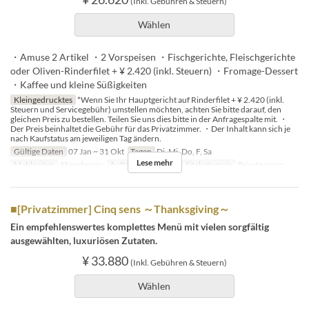
(Inkl. Gebühren & Steuern)
Wählen
・Amuse 2 Artikel ・2 Vorspeisen ・Fischgerichte, Fleischgerichte
oder Oliven-Rinderfilet + ¥ 2.420 (inkl. Steuern) ・Fromage-Dessert
・Kaffee und kleine Süßigkeiten
Kleingedrucktes
*Wenn Sie Ihr Hauptgericht auf Rinderfilet + ¥ 2.420 (inkl.
Steuern und Servicegebühr) umstellen möchten, achten Sie bitte darauf, den
gleichen Preis zu bestellen. Teilen Sie uns dies bitte in der Anfragespalte mit. ・
Der Preis beinhaltet die Gebühr für das Privatzimmer. ・Der Inhalt kann sich je
nach Kaufstatus am jeweiligen Tag ändern.
Gültige Daten
07 Jan ~ 31 Okt
Tagen
Di, Mi, Do, F, Sa
Lese mehr
Mahlzeiten
Abendessen
Auftragslimit
2 ~ 8
Sitzkategorie
Private room
■[Privatzimmer] Cinq sens ～Thanksgiving～
Ein empfehlenswertes komplettes Menü mit vielen sorgfältig
ausgewählten, luxuriösen Zutaten.
¥ 33.880
(Inkl. Gebühren & Steuern)
Wählen