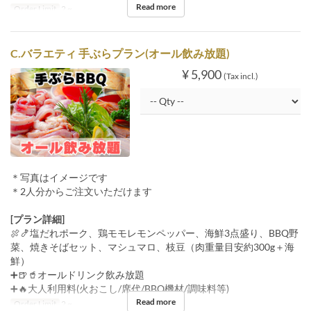
Read more
Order Limit
2 ~
C.バラエティ 手ぶらプラン(オール飲み放題)
¥ 5,900
(Tax incl.)
＊写真はイメージです
＊2人分からご注文いただけます
[プラン詳細]
🍖🍤塩だれポーク、鶏モモレモンペッパー、海鮮3点盛り、BBQ野
菜、焼きそばセット、マシュマロ、枝豆（肉重量目安約300g＋海
鮮）
➕🍺🥤オールドリンク飲み放題
➕🔥大人利用料(火おこし/席代/BBQ機材/調味料等)
Read more
Order Limit
2 ~