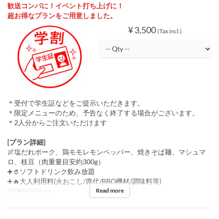
歓送コンパに！イベント打ち上げに！
超お得なプランをご用意しました。
¥ 3,500
(Tax incl.)
＊受付で学生証などをご提示いただきます。
＊限定メニューのため、予告なく終了する場合がございます。
＊2人分からご注文いただけます
[プラン詳細]
🍖塩だれポーク、鶏モモレモンペッパー、焼きそば麺、マシュマ
ロ、枝豆（肉重量目安約300g）
➕🥤ソフトドリンク飲み放題
➕🔥大人利用料(火おこし/席代/BBQ機材/調味料等)
Read more
Order Limit
10 ~