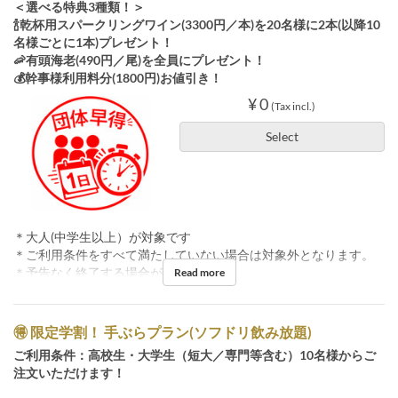
＜選べる特典3種類！＞
🍾乾杯用スパークリングワイン(3300円／本)を20名様に2本(以降10
名様ごとに1本)プレゼント！
🦐有頭海老(490円／尾)を全員にプレゼント！
💰幹事様利用料分(1800円)お値引き！
¥ 0
(Tax incl.)
Select
＊大人(中学生以上）が対象です
＊ご利用条件をすべて満たしていない場合は対象外となります。
＊予告なく終了する場合がございます。
Read more
🉐 限定学割！ 手ぶらプラン(ソフドリ飲み放題)
ご利用条件：高校生・大学生（短大／専門等含む）10名様からご
注文いただけます！