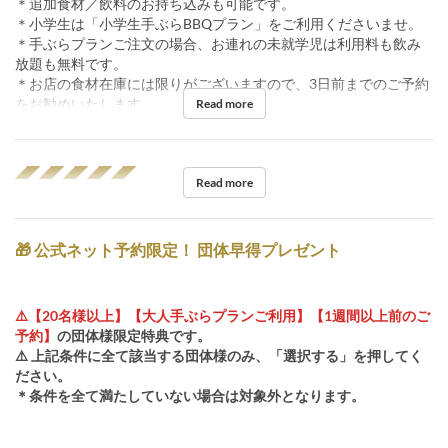
＊追加食材／飲料のお持ち込みも可能です。
＊小学生は「小学生手ぶらBBQプラン」をご利用くださいませ。
＊手ぶらプランご注文の場合、お連れの未就学児は利用料も飲み
放題も無料です。
＊お店の食材在庫には限りがございますので、3日前までのご予約
をお勧めいたします。
Read more
◢◤◢◤◢◤◢◤◢◤
Read more
🎁 公式ネット予約限定！ 団体早得プレゼント
⚠️【20名様以上】【大人手ぶらプランご利用】【1週間以上前のご
予約】
の団体様限定特典です。
⚠️ 上記条件に全て該当する団体様のみ、「選択する」を押してく
ださい。
＊条件を全て満たしていない場合は対象外となります。