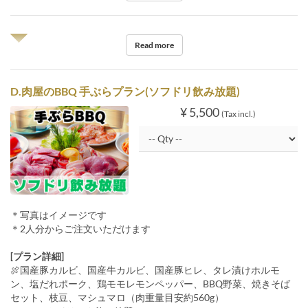
◥◤
Read more
D.肉屋のBBQ 手ぶらプラン(ソフドリ飲み放題)
¥ 5,500
(Tax incl.)
＊写真はイメージです
＊2人分からご注文いただけます
[プラン詳細]
🍖国産豚カルビ、国産牛カルビ、国産豚ヒレ、タレ漬けホルモ
ン、塩だれポーク、鶏モモレモンペッパー、BBQ野菜、焼きそば
セット、枝豆、マシュマロ（肉重量目安約560g）