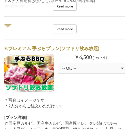
➕🔥大人利用料(火おこし/席代/BBQ機材/調味料等)
Read more
Order Limit
2 ~
◥◤
Read more
E.プレミアム 手ぶらプラン(ソフドリ飲み放題)
¥ 6,500
(Tax incl.)
＊写真はイメージです
＊2人分からご注文いただけます
[プラン詳細]
🍖国産豚カルビ、国産牛カルビ、国産豚ヒレ、タレ漬けホルモ
ン、肉厚ビーフステーキ、BBQ野菜、焼きそばセット、枝豆、マ