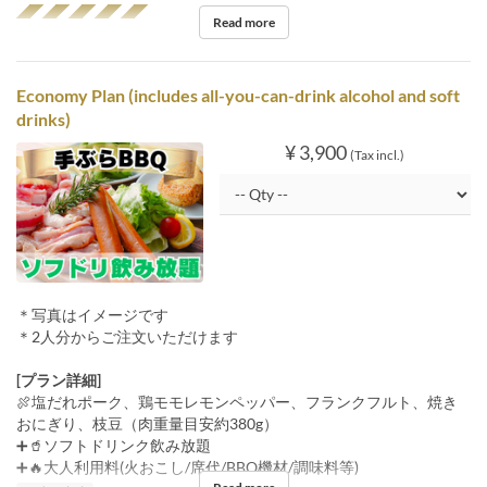
◢◤◢◤◢◤◢◤◢◤
Read more
Economy Plan (includes all-you-can-drink alcohol and soft
drinks)
¥ 3,900
(Tax incl.)
＊写真はイメージです
＊2人分からご注文いただけます
[プラン詳細]
🍖塩だれポーク、鶏モモレモンペッパー、フランクフルト、焼き
おにぎり、枝豆（肉重量目安約380g）
➕🥤ソフトドリンク飲み放題
➕🔥大人利用料(火おこし/席代/BBQ機材/調味料等)