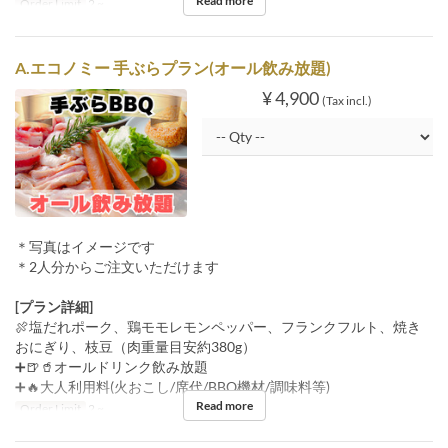
Read more
Order Limit
2 ~
A.エコノミー 手ぶらプラン(オール飲み放題)
¥ 4,900
(Tax incl.)
＊写真はイメージです
＊2人分からご注文いただけます
[プラン詳細]
🍖塩だれポーク、鶏モモレモンペッパー、フランクフルト、焼き
おにぎり、枝豆（肉重量目安約380g）
➕🍺🥤オールドリンク飲み放題
➕🔥大人利用料(火おこし/席代/BBQ機材/調味料等)
Read more
Order Limit
2 ~