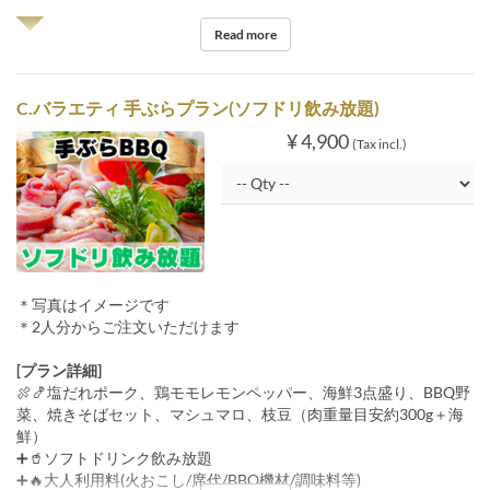
◥◤
Read more
C.バラエティ 手ぶらプラン(ソフドリ飲み放題)
¥ 4,900
(Tax incl.)
＊写真はイメージです
＊2人分からご注文いただけます
[プラン詳細]
🍖🍤塩だれポーク、鶏モモレモンペッパー、海鮮3点盛り、BBQ野
菜、焼きそばセット、マシュマロ、枝豆（肉重量目安約300g＋海
鮮）
➕🥤ソフトドリンク飲み放題
➕🔥大人利用料(火おこし/席代/BBQ機材/調味料等)