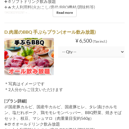
➕🥤ソフトドリンク飲み放題
➕🔥大人利用料(火おこし/席代/BBQ機材/調味料等)
Read more
Order Limit
2 ~
D.肉屋のBBQ 手ぶらプラン(オール飲み放題)
¥ 6,500
(Tax incl.)
＊写真はイメージです
＊2人分からご注文いただけます
[プラン詳細]
🍖国産豚カルビ、国産牛カルビ、国産豚ヒレ、タレ漬けホルモ
ン、塩だれポーク、鶏モモレモンペッパー、BBQ野菜、焼きそば
セット、枝豆、マシュマロ（肉重量目安約560g）
➕🍺🥤オールドリンク飲み放題