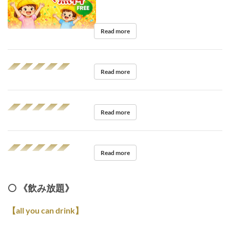
Read more
◢◤◢◤◢◤◢◤◢◤
Read more
◢◤◢◤◢◤◢◤◢◤
Read more
◢◤◢◤◢◤◢◤◢◤
Read more
⚪️ 《飲み放題》
【all you can drink】