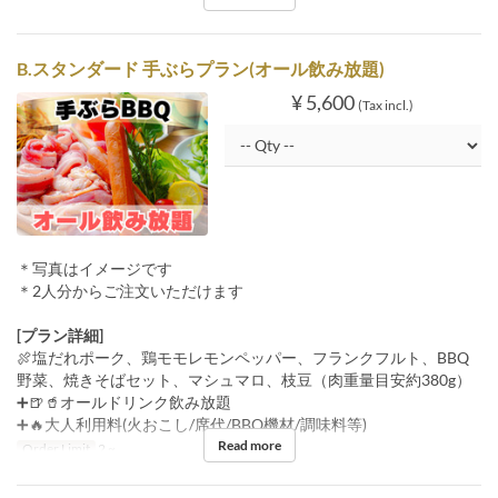
B.スタンダード 手ぶらプラン(オール飲み放題)
¥ 5,600
(Tax incl.)
＊写真はイメージです
＊2人分からご注文いただけます
[プラン詳細]
🍖塩だれポーク、鶏モモレモンペッパー、フランクフルト、BBQ
野菜、焼きそばセット、マシュマロ、枝豆（肉重量目安約380g）
➕🍺🥤オールドリンク飲み放題
➕🔥大人利用料(火おこし/席代/BBQ機材/調味料等)
Read more
Order Limit
2 ~