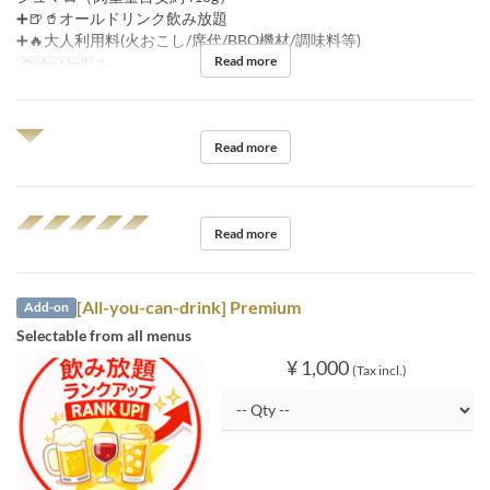
➕🍺🥤オールドリンク飲み放題
➕🔥大人利用料(火おこし/席代/BBQ機材/調味料等)
Read more
Order Limit
2 ~
◥◤
Read more
◢◤◢◤◢◤◢◤◢◤
Read more
[All-you-can-drink] Premium
Add-on
Selectable from all menus
¥ 1,000
(Tax incl.)