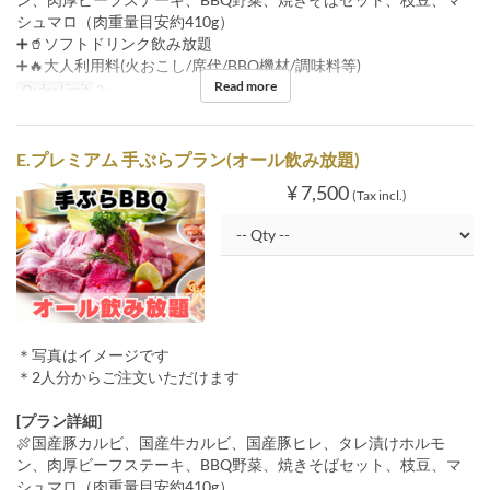
シュマロ（肉重量目安約410g）
➕🥤ソフトドリンク飲み放題
➕🔥大人利用料(火おこし/席代/BBQ機材/調味料等)
Read more
Order Limit
2 ~
E.プレミアム 手ぶらプラン(オール飲み放題)
¥ 7,500
(Tax incl.)
＊写真はイメージです
＊2人分からご注文いただけます
[プラン詳細]
🍖国産豚カルビ、国産牛カルビ、国産豚ヒレ、タレ漬けホルモ
ン、肉厚ビーフステーキ、BBQ野菜、焼きそばセット、枝豆、マ
シュマロ（肉重量目安約410g）