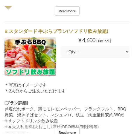
◥◤
Read more
B.スタンダード 手ぶらプラン(ソフドリ飲み放題)
¥ 4,600
(Tax incl.)
＊写真はイメージです
＊2人分からご注文いただけます
[プラン詳細]
🍖塩だれポーク、鶏モモレモンペッパー、フランクフルト、BBQ
野菜、焼きそばセット、マシュマロ、枝豆（肉重量目安約380g）
➕🥤ソフトドリンク飲み放題
➕🔥大人利用料(火おこし/席代/BBQ機材/調味料等)
Read more
Order Limit
2 ~