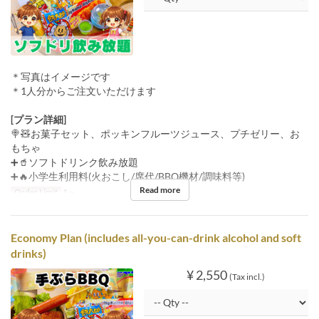
＊写真はイメージです
＊1人分からご注文いただけます
[プラン詳細]
🍭🧸お菓子セット、ポッキンフルーツジュース、プチゼリー、お
もちゃ
➕🥤ソフトドリンク飲み放題
➕🔥小学生利用料(火おこし/席代/BBQ機材/調味料等)
Read more
Order Limit
1 ~
Economy Plan (includes all-you-can-drink alcohol and soft
drinks)
¥ 2,550
(Tax incl.)