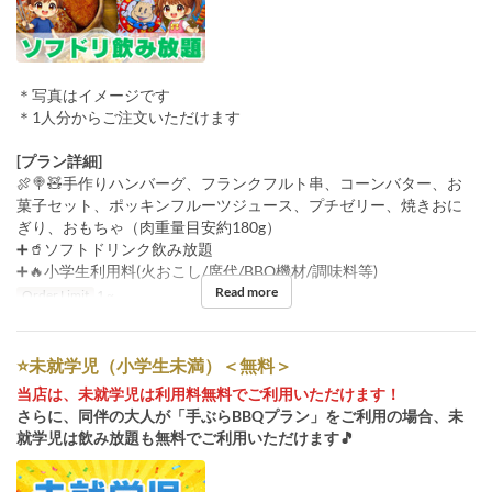
＊写真はイメージです
＊1人分からご注文いただけます
[プラン詳細]
🍖🍭🧸手作りハンバーグ、フランクフルト串、コーンバター、お
菓子セット、ポッキンフルーツジュース、プチゼリー、焼きおに
ぎり、おもちゃ（肉重量目安約180g）
➕🥤ソフトドリンク飲み放題
➕🔥小学生利用料(火おこし/席代/BBQ機材/調味料等)
Read more
Order Limit
1 ~
⭐️未就学児（小学生未満）＜無料＞
当店は、未就学児は利用料無料でご利用いただけます！
さらに、同伴の大人が「手ぶらBBQプラン」をご利用の場合、未
就学児は飲み放題も無料でご利用いただけます🎵