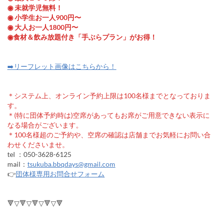
◉ 未就学児無料！
◉ 小学生お一人900円〜
◉ 大人お一人1800円〜
◉食材＆飲み放題付き「手ぶらプラン」がお得！
➡️リーフレット画像はこちらから！
＊システム上、オンライン予約上限は100名様までとなっておりま
す。
＊(特に団体予約時は)空席があってもお席がご用意できない表示に
なる場合がございます。
＊100名様超のご予約や、空席の確認は店舗までお気軽にお問い合
わせくださいませ。
tel ：050-3628-6125
mail：
tsukuba.bbqdays@gmail.com
👉
団体様専用お問合せフォーム
🔻▽🔻▽🔻▽🔻▽🔻