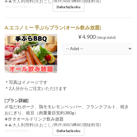
➕🔥大人利用料(火おこし/席代/BBQ機材/調味料等)
Daha fazla oku
Sipariş Limiti
2 ~
A.エコノミー 手ぶらプラン(オール飲み放題)
¥ 4.900
(Vergi dahil)
＊写真はイメージです
＊2人分からご注文いただけます
[プラン詳細]
🍖塩だれポーク、鶏モモレモンペッパー、フランクフルト、焼き
おにぎり、枝豆（肉重量目安約380g）
➕🍺🥤オールドリンク飲み放題
➕🔥大人利用料(火おこし/席代/BBQ機材/調味料等)
Daha fazla oku
Sipariş Limiti
2 ~