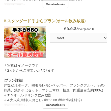
Daha fazla oku
Sipariş Limiti
2 ~
B.スタンダード 手ぶらプラン(オール飲み放題)
¥ 5.600
(Vergi dahil)
＊写真はイメージです
＊2人分からご注文いただけます
[プラン詳細]
🍖塩だれポーク、鶏モモレモンペッパー、フランクフルト、BBQ
野菜、焼きそばセット、マシュマロ、枝豆（肉重量目安約380g）
➕🍺🥤オールドリンク飲み放題
➕🔥大人利用料(火おこし/席代/BBQ機材/調味料等)
Daha fazla oku
Sipariş Limiti
2 ~