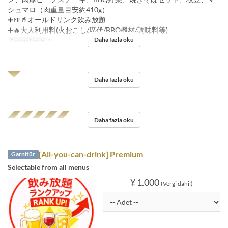
シュマロ（肉重量目安約410g）
➕🍺🥤オールドリンク飲み放題
➕🔥大人利用料(火おこし/席代/BBQ機材/調味料等)
Daha fazla oku
Sipariş Limiti
2 ~
◥◤
Daha fazla oku
◢◤◢◤◢◤◢◤◢◤
Daha fazla oku
[All-you-can-drink] Premium
Garnitür
Selectable from all menus
¥ 1.000
(Vergi dahil)