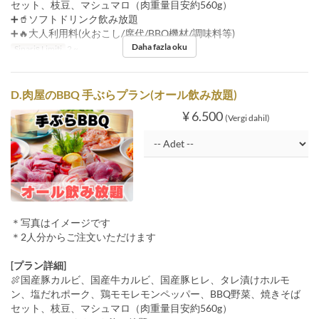
セット、枝豆、マシュマロ（肉重量目安約560g）
➕🥤ソフトドリンク飲み放題
➕🔥大人利用料(火おこし/席代/BBQ機材/調味料等)
Daha fazla oku
Sipariş Limiti
2 ~
D.肉屋のBBQ 手ぶらプラン(オール飲み放題)
¥ 6.500
(Vergi dahil)
＊写真はイメージです
＊2人分からご注文いただけます
[プラン詳細]
🍖国産豚カルビ、国産牛カルビ、国産豚ヒレ、タレ漬けホルモ
ン、塩だれポーク、鶏モモレモンペッパー、BBQ野菜、焼きそば
セット、枝豆、マシュマロ（肉重量目安約560g）