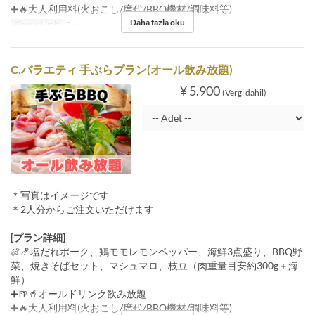
➕🔥大人利用料(火おこし/席代/BBQ機材/調味料等)
Daha fazla oku
Sipariş Limiti
2 ~
C.バラエティ 手ぶらプラン(オール飲み放題)
¥ 5.900
(Vergi dahil)
＊写真はイメージです
＊2人分からご注文いただけます
[プラン詳細]
🍖🍤塩だれポーク、鶏モモレモンペッパー、海鮮3点盛り、BBQ野
菜、焼きそばセット、マシュマロ、枝豆（肉重量目安約300g＋海
鮮）
➕🍺🥤オールドリンク飲み放題
➕🔥大人利用料(火おこし/席代/BBQ機材/調味料等)