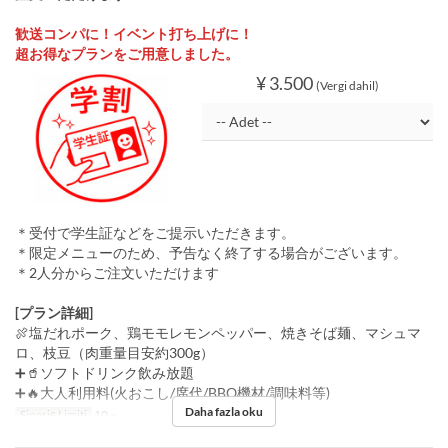
歓送コンパに！イベント打ち上げに！
超お得なプランをご用意しました。
¥ 3.500
(Vergi dahil)
＊受付で学生証などをご提示いただきます。
＊限定メニューのため、予告なく終了する場合がございます。
＊2人分からご注文いただけます
[プラン詳細]
🍖塩だれポーク、鶏モモレモンペッパー、焼きそば麺、マシュマ
ロ、枝豆（肉重量目安約300g）
➕🥤ソフトドリンク飲み放題
➕🔥大人利用料(火おこし/席代/BBQ機材/調味料等)
Daha fazla oku
Sipariş Limiti
10 ~