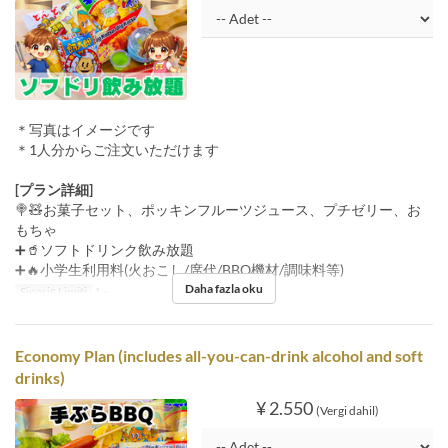
＊写真はイメージです
＊1人分からご注文いただけます
[プラン詳細]
🍭🧸お菓子セット、ポッキンフルーツジュース、プチゼリー、お
もちゃ
➕🥤ソフトドリンク飲み放題
➕🔥小学生利用料(火おこし/席代/BBQ機材/調味料等)
Daha fazla oku
Sipariş Limiti
1 ~
Economy Plan (includes all-you-can-drink alcohol and soft
drinks)
¥ 2.550
(Vergi dahil)