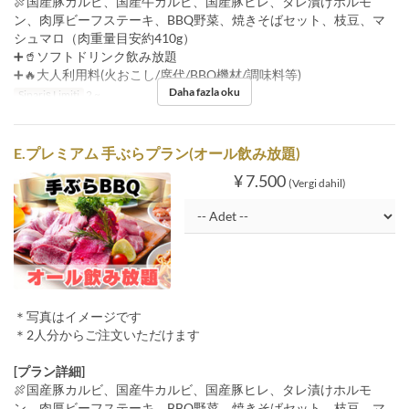
🍖国産豚カルビ、国産牛カルビ、国産豚ヒレ、タレ漬けホルモ
ン、肉厚ビーフステーキ、BBQ野菜、焼きそばセット、枝豆、マ
シュマロ（肉重量目安約410g）
➕🥤ソフトドリンク飲み放題
➕🔥大人利用料(火おこし/席代/BBQ機材/調味料等)
Daha fazla oku
Sipariş Limiti
2 ~
E.プレミアム 手ぶらプラン(オール飲み放題)
¥ 7.500
(Vergi dahil)
＊写真はイメージです
＊2人分からご注文いただけます
[プラン詳細]
🍖国産豚カルビ、国産牛カルビ、国産豚ヒレ、タレ漬けホルモ
ン、肉厚ビーフステーキ、BBQ野菜、焼きそばセット、枝豆、マ