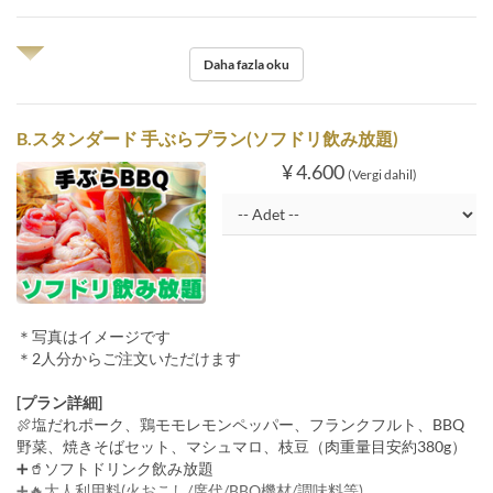
◥◤
Daha fazla oku
B.スタンダード 手ぶらプラン(ソフドリ飲み放題)
¥ 4.600
(Vergi dahil)
＊写真はイメージです
＊2人分からご注文いただけます
[プラン詳細]
🍖塩だれポーク、鶏モモレモンペッパー、フランクフルト、BBQ
野菜、焼きそばセット、マシュマロ、枝豆（肉重量目安約380g）
➕🥤ソフトドリンク飲み放題
➕🔥大人利用料(火おこし/席代/BBQ機材/調味料等)