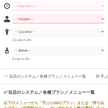
12 yaş ve altı
6 yaş ve altı
✅ 当店のシステム／各種プラン／メニュー一覧
🟡 
✅ 当店のシステム／各種プラン／メニュー一覧
以下のメニューから「手ぶらBBQプラン」または「持ち込
みプラン（利用料のみ）」のいずれかを人数分選択してご