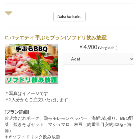
◥◤
Daha fazla oku
C.バラエティ 手ぶらプラン(ソフドリ飲み放題)
¥ 4.900
(Vergi dahil)
＊写真はイメージです
＊2人分からご注文いただけます
[プラン詳細]
🍖🍤塩だれポーク、鶏モモレモンペッパー、海鮮3点盛り、BBQ野
菜、焼きそばセット、マシュマロ、枝豆（肉重量目安約300g＋海
鮮）
➕🥤ソフトドリンク飲み放題