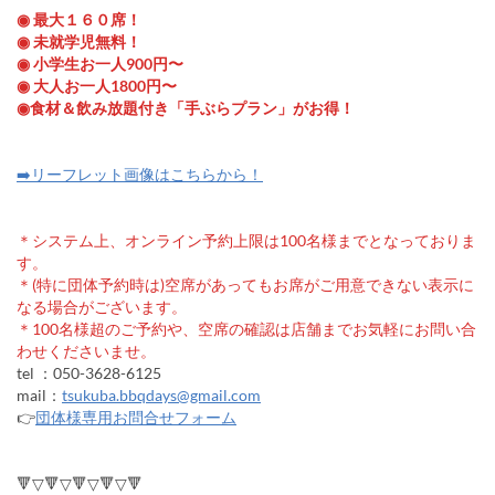
◉ 最大１６０席！
◉ 未就学児無料！
◉ 小学生お一人900円〜
◉ 大人お一人1800円〜
◉食材＆飲み放題付き「手ぶらプラン」がお得！
➡️リーフレット画像はこちらから！
＊システム上、オンライン予約上限は100名様までとなっておりま
す。
＊(特に団体予約時は)空席があってもお席がご用意できない表示に
なる場合がございます。
＊100名様超のご予約や、空席の確認は店舗までお気軽にお問い合
わせくださいませ。
tel ：050-3628-6125
mail：
tsukuba.bbqdays@gmail.com
👉
団体様専用お問合せフォーム
🔻▽🔻▽🔻▽🔻▽🔻