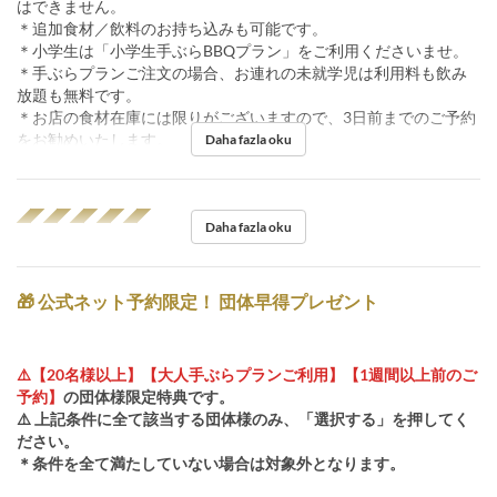
はできません。
＊追加食材／飲料のお持ち込みも可能です。
＊小学生は「小学生手ぶらBBQプラン」をご利用くださいませ。
＊手ぶらプランご注文の場合、お連れの未就学児は利用料も飲み
放題も無料です。
＊お店の食材在庫には限りがございますので、3日前までのご予約
をお勧めいたします。
Daha fazla oku
◢◤◢◤◢◤◢◤◢◤
Daha fazla oku
🎁 公式ネット予約限定！ 団体早得プレゼント
⚠️【20名様以上】【大人手ぶらプランご利用】【1週間以上前のご
予約】
の団体様限定特典です。
⚠️ 上記条件に全て該当する団体様のみ、「選択する」を押してく
ださい。
＊条件を全て満たしていない場合は対象外となります。