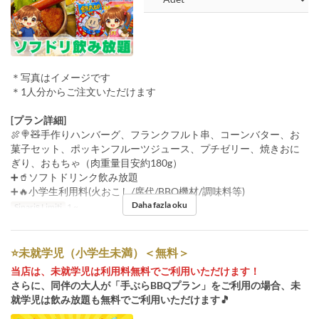
＊写真はイメージです
＊1人分からご注文いただけます
[プラン詳細]
🍖🍭🧸手作りハンバーグ、フランクフルト串、コーンバター、お
菓子セット、ポッキンフルーツジュース、プチゼリー、焼きおに
ぎり、おもちゃ（肉重量目安約180g）
➕🥤ソフトドリンク飲み放題
➕🔥小学生利用料(火おこし/席代/BBQ機材/調味料等)
Daha fazla oku
Sipariş Limiti
1 ~
⭐️未就学児（小学生未満）＜無料＞
当店は、未就学児は利用料無料でご利用いただけます！
さらに、同伴の大人が「手ぶらBBQプラン」をご利用の場合、未
就学児は飲み放題も無料でご利用いただけます🎵