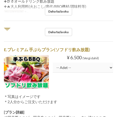
➕🍺🥤オールドリンク飲み放題
➕🔥大人利用料(火おこし/席代/BBQ機材/調味料等)
Daha fazla oku
Sipariş Limiti
2 ~
◥◤
Daha fazla oku
E.プレミアム 手ぶらプラン(ソフドリ飲み放題)
¥ 6.500
(Vergi dahil)
＊写真はイメージです
＊2人分からご注文いただけます
[プラン詳細]