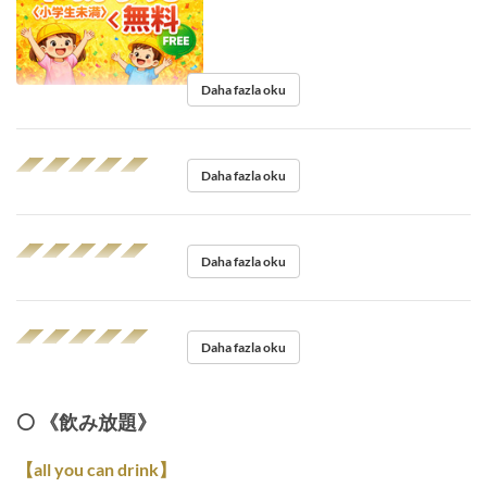
Daha fazla oku
◢◤◢◤◢◤◢◤◢◤
Daha fazla oku
◢◤◢◤◢◤◢◤◢◤
Daha fazla oku
◢◤◢◤◢◤◢◤◢◤
Daha fazla oku
⚪️ 《飲み放題》
【all you can drink】