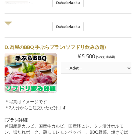
Daha fazla oku
Sipariş Limiti
2 ~
◥◤
Daha fazla oku
D.肉屋のBBQ 手ぶらプラン(ソフドリ飲み放題)
¥ 5.500
(Vergi dahil)
＊写真はイメージです
＊2人分からご注文いただけます
[プラン詳細]
🍖国産豚カルビ、国産牛カルビ、国産豚ヒレ、タレ漬けホルモ
ン、塩だれポーク、鶏モモレモンペッパー、BBQ野菜、焼きそば