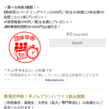
＜選べる特典3種類！＞
🍾乾杯用スパークリングワイン(3300円／本)を20名様に2本(以降10
名様ごとに1本)プレゼント！
🦐有頭海老(490円／尾)を全員にプレゼント！
💰幹事様利用料分(1800円)お値引き！
¥ 0
(Vergi dahil)
Seçiniz
＊大人(中学生以上）が対象です
＊ご利用条件をすべて満たしていない場合は対象外となります。
＊予告なく終了する場合がございます。
Daha fazla oku
🉐 限定学割！ 手ぶらプラン(ソフドリ飲み放題)
ご利用条件：高校生・大学生（短大／専門等含む）10名様からご
注文いただけます！