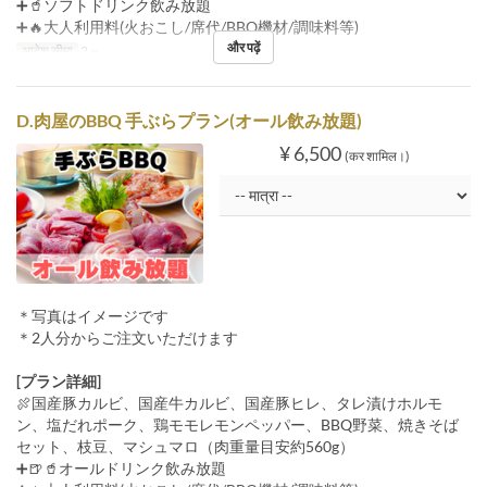
➕🥤ソフトドリンク飲み放題
➕🔥大人利用料(火おこし/席代/BBQ機材/調味料等)
और पढ़ें
आदेश सीमा
2 ~
D.肉屋のBBQ 手ぶらプラン(オール飲み放題)
¥ 6,500
(कर शामिल।)
＊写真はイメージです
＊2人分からご注文いただけます
[プラン詳細]
🍖国産豚カルビ、国産牛カルビ、国産豚ヒレ、タレ漬けホルモ
ン、塩だれポーク、鶏モモレモンペッパー、BBQ野菜、焼きそば
セット、枝豆、マシュマロ（肉重量目安約560g）
➕🍺🥤オールドリンク飲み放題