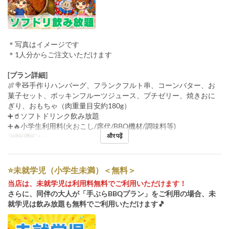
＊写真はイメージです
＊1人分からご注文いただけます
[プラン詳細]
🍖🍭🧸手作りハンバーグ、フランクフルト串、コーンバター、お
菓子セット、ポッキンフルーツジュース、プチゼリー、焼きおに
ぎり、おもちゃ（肉重量目安約180g）
➕🥤ソフトドリンク飲み放題
➕🔥小学生利用料(火おこし/席代/BBQ機材/調味料等)
और पढ़ें
आदेश सीमा
1 ~
⭐️未就学児（小学生未満）＜無料＞
当店は、未就学児は利用料無料でご利用いただけます！
さらに、同伴の大人が「手ぶらBBQプラン」をご利用の場合、未
就学児は飲み放題も無料でご利用いただけます🎵