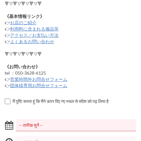
🔻▽🔻▽🔻▽🔻▽🔻
《基本情報リンク》
👉
お店のご紹介
👉
利用料に含まれる備品等
👉
アクセス／お支払い方法
👉
よくあるお問い合わせ
🔻▽🔻▽🔻▽🔻▽🔻
《お問い合わせ》
tel ：050-3628-6125
👉
営業時間外お問合せフォーム
👉
団体様専用お問合せフォーム
मैं पुष्टि करता हूं कि मैंने ऊपर दिए गए स्थल से संदेश को पढ़ लिया है