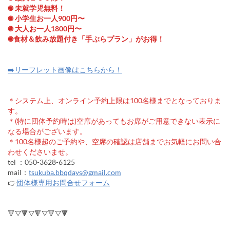
◉ 未就学児無料！
◉ 小学生お一人900円〜
◉ 大人お一人1800円〜
◉食材＆飲み放題付き「手ぶらプラン」がお得！
➡️リーフレット画像はこちらから！
＊システム上、オンライン予約上限は100名様までとなっておりま
す。
＊(特に団体予約時は)空席があってもお席がご用意できない表示に
なる場合がございます。
＊100名様超のご予約や、空席の確認は店舗までお気軽にお問い合
わせくださいませ。
tel ：050-3628-6125
mail：
tsukuba.bbqdays@gmail.com
👉
団体様専用お問合せフォーム
🔻▽🔻▽🔻▽🔻▽🔻