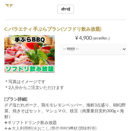
◥◤
और पढ़ें
C.バラエティ 手ぶらプラン(ソフドリ飲み放題)
¥ 4,900
(कर शामिल।)
＊写真はイメージです
＊2人分からご注文いただけます
[プラン詳細]
🍖🍤塩だれポーク、鶏モモレモンペッパー、海鮮3点盛り、BBQ野
菜、焼きそばセット、マシュマロ、枝豆（肉重量目安約300g＋海
鮮）
➕🥤ソフトドリンク飲み放題
➕🔥大人利用料(火おこし/席代/BBQ機材/調味料等)