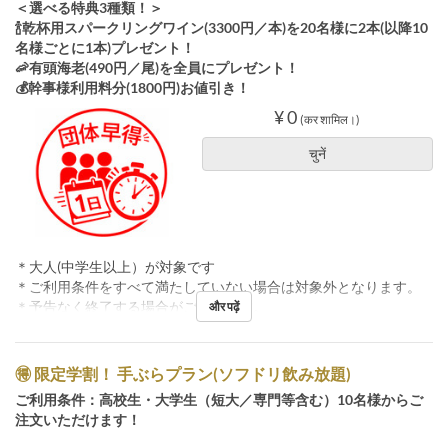
＜選べる特典3種類！＞
🍾乾杯用スパークリングワイン(3300円／本)を20名様に2本(以降10
名様ごとに1本)プレゼント！
🦐有頭海老(490円／尾)を全員にプレゼント！
💰幹事様利用料分(1800円)お値引き！
¥ 0
(कर शामिल।)
चुनें
＊大人(中学生以上）が対象です
＊ご利用条件をすべて満たしていない場合は対象外となります。
＊予告なく終了する場合がございます。
और पढ़ें
🉐 限定学割！ 手ぶらプラン(ソフドリ飲み放題)
ご利用条件：高校生・大学生（短大／専門等含む）10名様からご
注文いただけます！