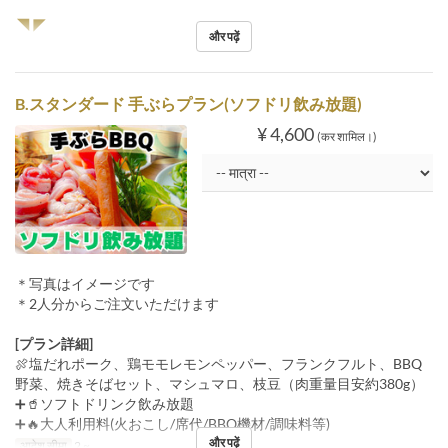
◥◤
और पढ़ें
B.スタンダード 手ぶらプラン(ソフドリ飲み放題)
¥ 4,600
(कर शामिल।)
＊写真はイメージです
＊2人分からご注文いただけます
[プラン詳細]
🍖塩だれポーク、鶏モモレモンペッパー、フランクフルト、BBQ
野菜、焼きそばセット、マシュマロ、枝豆（肉重量目安約380g）
➕🥤ソフトドリンク飲み放題
➕🔥大人利用料(火おこし/席代/BBQ機材/調味料等)
और पढ़ें
आदेश सीमा
2 ~