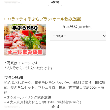
और पढ़ें
आदेश सीमा
2 ~
C.バラエティ 手ぶらプラン(オール飲み放題)
¥ 5,900
(कर शामिल।)
＊写真はイメージです
＊2人分からご注文いただけます
[プラン詳細]
🍖🍤塩だれポーク、鶏モモレモンペッパー、海鮮3点盛り、BBQ野
菜、焼きそばセット、マシュマロ、枝豆（肉重量目安約300g＋海
鮮）
➕🍺🥤オールドリンク飲み放題
➕🔥大人利用料(火おこし/席代/BBQ機材/調味料等)
और पढ़ें
आदेश सीमा
2 ~