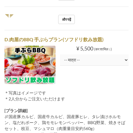
◥◤
और पढ़ें
D.肉屋のBBQ 手ぶらプラン(ソフドリ飲み放題)
¥ 5,500
(कर शामिल।)
＊写真はイメージです
＊2人分からご注文いただけます
[プラン詳細]
🍖国産豚カルビ、国産牛カルビ、国産豚ヒレ、タレ漬けホルモ
ン、塩だれポーク、鶏モモレモンペッパー、BBQ野菜、焼きそば
セット、枝豆、マシュマロ（肉重量目安約560g）