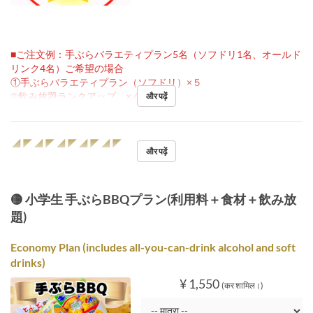
■ご注文例：手ぶらバラエティプラン5名（ソフドリ1名、オールド
リンク4名）ご希望の場合
①手ぶらバラエティプラン（ソフドリ）×５
②飲み放題ランクアップ ×４
और पढ़ें
◢◤◢◤◢◤◢◤◢◤
और पढ़ें
🟡 小学生 手ぶらBBQプラン(利用料＋食材＋飲み放
題)
Economy Plan (includes all-you-can-drink alcohol and soft
drinks)
¥ 1,550
(कर शामिल।)