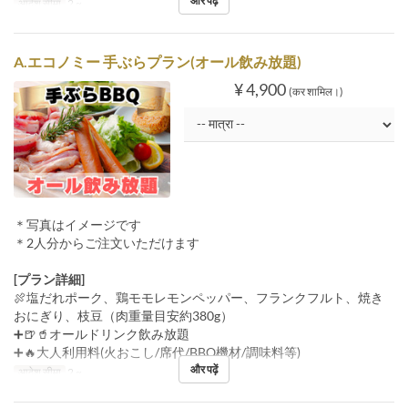
और पढ़ें
आदेश सीमा
2 ~
A.エコノミー 手ぶらプラン(オール飲み放題)
¥ 4,900
(कर शामिल।)
＊写真はイメージです
＊2人分からご注文いただけます
[プラン詳細]
🍖塩だれポーク、鶏モモレモンペッパー、フランクフルト、焼き
おにぎり、枝豆（肉重量目安約380g）
➕🍺🥤オールドリンク飲み放題
➕🔥大人利用料(火おこし/席代/BBQ機材/調味料等)
और पढ़ें
आदेश सीमा
2 ~