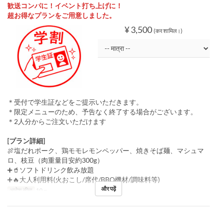
歓送コンパに！イベント打ち上げに！
超お得なプランをご用意しました。
¥ 3,500
(कर शामिल।)
＊受付で学生証などをご提示いただきます。
＊限定メニューのため、予告なく終了する場合がございます。
＊2人分からご注文いただけます
[プラン詳細]
🍖塩だれポーク、鶏モモレモンペッパー、焼きそば麺、マシュマ
ロ、枝豆（肉重量目安約300g）
➕🥤ソフトドリンク飲み放題
➕🔥大人利用料(火おこし/席代/BBQ機材/調味料等)
और पढ़ें
आदेश सीमा
10 ~