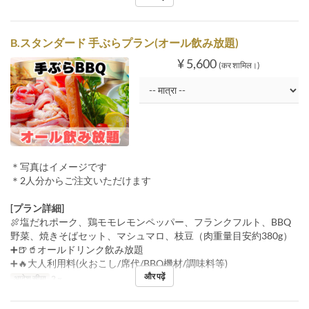
B.スタンダード 手ぶらプラン(オール飲み放題)
¥ 5,600
(कर शामिल।)
＊写真はイメージです
＊2人分からご注文いただけます
[プラン詳細]
🍖塩だれポーク、鶏モモレモンペッパー、フランクフルト、BBQ
野菜、焼きそばセット、マシュマロ、枝豆（肉重量目安約380g）
➕🍺🥤オールドリンク飲み放題
➕🔥大人利用料(火おこし/席代/BBQ機材/調味料等)
और पढ़ें
आदेश सीमा
2 ~