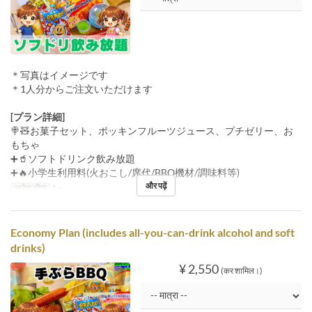
＊写真はイメージです
＊1人分からご注文いただけます
[プラン詳細]
🍭🧸お菓子セット、ポッキンフルーツジュース、プチゼリー、お
もちゃ
➕🥤ソフトドリンク飲み放題
➕🔥小学生利用料(火おこし/席代/BBQ機材/調味料等)
और पढ़ें
आदेश सीमा
1 ~
Economy Plan (includes all-you-can-drink alcohol and soft
drinks)
¥ 2,550
(कर शामिल।)