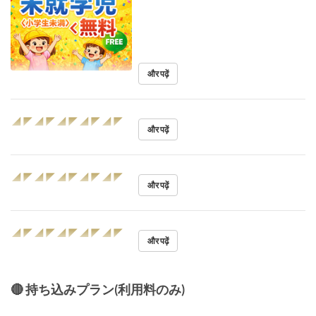
और पढ़ें
◢◤◢◤◢◤◢◤◢◤
और पढ़ें
◢◤◢◤◢◤◢◤◢◤
और पढ़ें
◢◤◢◤◢◤◢◤◢◤
और पढ़ें
🔴 持ち込みプラン(利用料のみ)