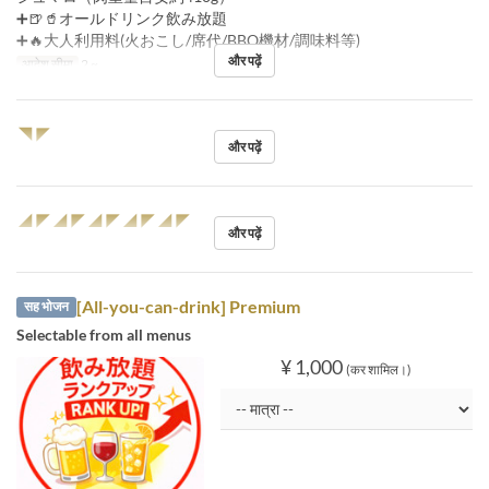
➕🍺🥤オールドリンク飲み放題
➕🔥大人利用料(火おこし/席代/BBQ機材/調味料等)
और पढ़ें
आदेश सीमा
2 ~
◥◤
और पढ़ें
◢◤◢◤◢◤◢◤◢◤
और पढ़ें
[All-you-can-drink] Premium
सह भोजन
Selectable from all menus
¥ 1,000
(कर शामिल।)