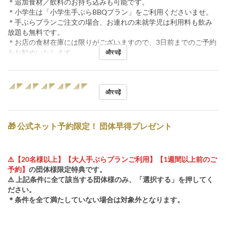
＊追加食材／飲料のお持ち込みも可能です。
＊小学生は「小学生手ぶらBBQプラン」をご利用くださいませ。
＊手ぶらプランご注文の場合、お連れの未就学児は利用料も飲み
放題も無料です。
＊お店の食材在庫には限りがございますので、3日前までのご予約
をお勧めいたします。
और पढ़ें
◢◤◢◤◢◤◢◤◢◤
और पढ़ें
🎁 公式ネット予約限定！ 団体早得プレゼント
⚠️【20名様以上】【大人手ぶらプランご利用】【1週間以上前のご
予約】
の団体様限定特典です。
⚠️ 上記条件に全て該当する団体様のみ、「選択する」を押してく
ださい。
＊条件を全て満たしていない場合は対象外となります。