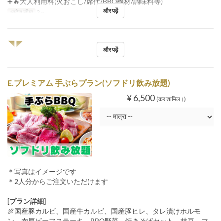
➕🔥大人利用料(火おこし/席代/BBQ機材/調味料等)
और पढ़ें
आदेश सीमा
2 ~
◥◤
और पढ़ें
E.プレミアム 手ぶらプラン(ソフドリ飲み放題)
¥ 6,500
(कर शामिल।)
＊写真はイメージです
＊2人分からご注文いただけます
[プラン詳細]
🍖国産豚カルビ、国産牛カルビ、国産豚ヒレ、タレ漬けホルモ
ン、肉厚ビーフステーキ、BBQ野菜、焼きそばセット、枝豆、マ