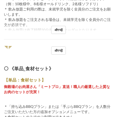
（例：10枚様中、8名様オールドリンク、2名様ソフドリ）
＊ 飲み放題ご利用の際は、未就学児を除く全員分のご注文をお願
いします。
＊ 飲み放題をご注文される場合は、未就学児を除く全員分のご注
文が必須です。
＊ 飲み放題は終了時間30分前ラストオーダーとなります。
और पढ़ें
◥◤
और पढ़ें
⚪️ 《単品_食材セット》
【単品：食材セット】
御殿場のお肉屋さん「ミートプロ」直送！職人の厳選した上質な
お肉のセットが充実！
＊「持ち込みBBQプラン」または「手ぶらBBQプラン」を人数分
ご注文いただいた方の追加オプションメニューです。
＊食材セットのみでのご利用はできません。