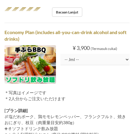
◢◤◢◤◢◤◢◤◢◤
Bacaan Lanjut
Economy Plan (includes all-you-can-drink alcohol and soft
drinks)
¥ 3,900
(Termasuk cukai)
＊写真はイメージです
＊2人分からご注文いただけます
[プラン詳細]
🍖塩だれポーク、鶏モモレモンペッパー、フランクフルト、焼き
おにぎり、枝豆（肉重量目安約380g）
➕🥤ソフトドリンク飲み放題