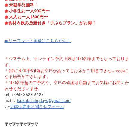
◉ 未就学児無料！
◉ 小学生お一人900円〜
◉ 大人お一人1800円〜
◉食材＆飲み放題付き「手ぶらプラン」がお得！
➡️リーフレット画像はこちらから！
＊システム上、オンライン予約上限は100名様までとなっておりま
す。
＊(特に団体予約時は)空席があってもお席がご用意できない表示に
なる場合がございます。
＊100名様超のご予約や、空席の確認は店舗までお気軽にお問い合
わせくださいませ。
tel ：050-3628-6125
mail：
tsukuba.bbqdays@gmail.com
👉
団体様専用お問合せフォーム
🔻▽🔻▽🔻▽🔻▽🔻