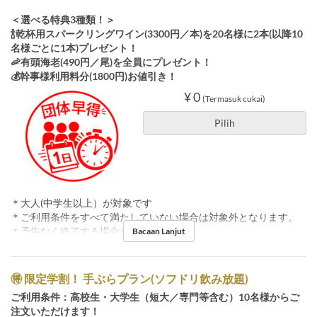
＜選べる特典3種類！＞
🍾乾杯用スパークリングワイン(3300円／本)を20名様に2本(以降10
名様ごとに1本)プレゼント！
🦐有頭海老(490円／尾)を全員にプレゼント！
💰幹事様利用料分(1800円)お値引き！
¥ 0
(Termasuk cukai)
Pilih
＊大人(中学生以上）が対象です
＊ご利用条件をすべて満たしていない場合は対象外となります。
＊予告なく終了する場合がございます。
Bacaan Lanjut
🉐 限定学割！ 手ぶらプラン(ソフドリ飲み放題)
ご利用条件：高校生・大学生（短大／専門等含む）10名様からご
注文いただけます！