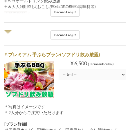
➕🍺🥤オールドリンク飲み放題
➕🔥大人利用料(火おこし/席代/BBQ機材/調味料等)
Bacaan Lanjut
Had Pesanan
2 ~
◥◤
Bacaan Lanjut
E.プレミアム 手ぶらプラン(ソフドリ飲み放題)
¥ 6,500
(Termasuk cukai)
＊写真はイメージです
＊2人分からご注文いただけます
[プラン詳細]
🍖国産豚カルビ、国産牛カルビ、国産豚ヒレ、タレ漬けホルモ