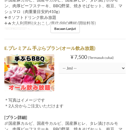
ン、肉厚ビーフステーキ、BBQ野菜、焼きそばセット、枝豆、マ
シュマロ（肉重量目安約410g）
➕🥤ソフトドリンク飲み放題
➕🔥大人利用料(火おこし/席代/BBQ機材/調味料等)
Bacaan Lanjut
Had Pesanan
2 ~
E.プレミアム 手ぶらプラン(オール飲み放題)
¥ 7,500
(Termasuk cukai)
＊写真はイメージです
＊2人分からご注文いただけます
[プラン詳細]
🍖国産豚カルビ、国産牛カルビ、国産豚ヒレ、タレ漬けホルモ
ン、肉厚ビーフステーキ、BBQ野菜、焼きそばセット、枝豆、マ