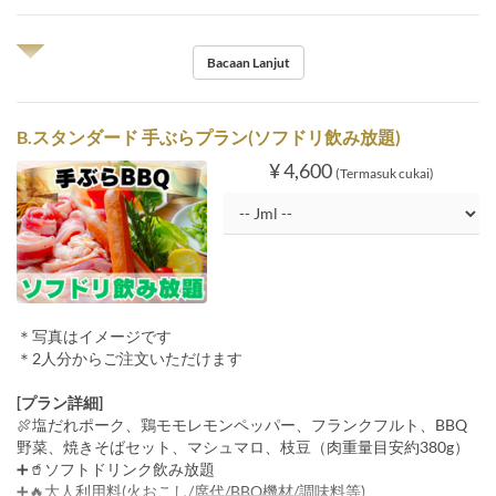
◥◤
Bacaan Lanjut
B.スタンダード 手ぶらプラン(ソフドリ飲み放題)
¥ 4,600
(Termasuk cukai)
＊写真はイメージです
＊2人分からご注文いただけます
[プラン詳細]
🍖塩だれポーク、鶏モモレモンペッパー、フランクフルト、BBQ
野菜、焼きそばセット、マシュマロ、枝豆（肉重量目安約380g）
➕🥤ソフトドリンク飲み放題
➕🔥大人利用料(火おこし/席代/BBQ機材/調味料等)