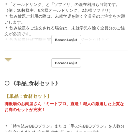
＊「オールドリンク」と「ソフドリ」の混在利用も可能です。
（例：10枚様中、8名様オールドリンク、2名様ソフドリ）
＊ 飲み放題ご利用の際は、未就学児を除く全員分のご注文をお願
いします。
＊ 飲み放題をご注文される場合は、未就学児を除く全員分のご注
文が必須です。
＊ 飲み放題は終了時間30分前ラストオーダーとなります。
Bacaan Lanjut
◥◤
Bacaan Lanjut
⚪️ 《単品_食材セット》
【単品：食材セット】
御殿場のお肉屋さん「ミートプロ」直送！職人の厳選した上質な
お肉のセットが充実！
＊「持ち込みBBQプラン」または「手ぶらBBQプラン」を人数分
ご注文いただいた方の追加オプションメニューです。