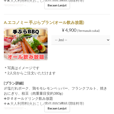
➕🔥大人利用料(火おこし/席代/BBQ機材/調味料等)
Bacaan Lanjut
Had Pesanan
2 ~
A.エコノミー 手ぶらプラン(オール飲み放題)
¥ 4,900
(Termasuk cukai)
＊写真はイメージです
＊2人分からご注文いただけます
[プラン詳細]
🍖塩だれポーク、鶏モモレモンペッパー、フランクフルト、焼き
おにぎり、枝豆（肉重量目安約380g）
➕🍺🥤オールドリンク飲み放題
➕🔥大人利用料(火おこし/席代/BBQ機材/調味料等)
Bacaan Lanjut
Had Pesanan
2 ~