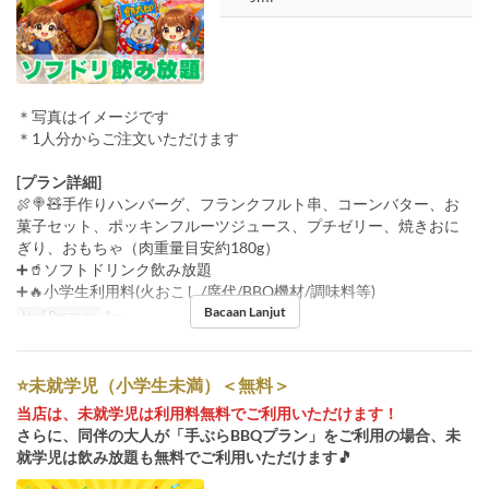
＊写真はイメージです
＊1人分からご注文いただけます
[プラン詳細]
🍖🍭🧸手作りハンバーグ、フランクフルト串、コーンバター、お
菓子セット、ポッキンフルーツジュース、プチゼリー、焼きおに
ぎり、おもちゃ（肉重量目安約180g）
➕🥤ソフトドリンク飲み放題
➕🔥小学生利用料(火おこし/席代/BBQ機材/調味料等)
Bacaan Lanjut
Had Pesanan
1 ~
⭐️未就学児（小学生未満）＜無料＞
当店は、未就学児は利用料無料でご利用いただけます！
さらに、同伴の大人が「手ぶらBBQプラン」をご利用の場合、未
就学児は飲み放題も無料でご利用いただけます🎵