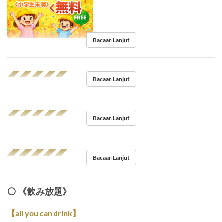
Bacaan Lanjut
◢◤◢◤◢◤◢◤◢◤
Bacaan Lanjut
◢◤◢◤◢◤◢◤◢◤
Bacaan Lanjut
◢◤◢◤◢◤◢◤◢◤
Bacaan Lanjut
⚪️ 《飲み放題》
【all you can drink】