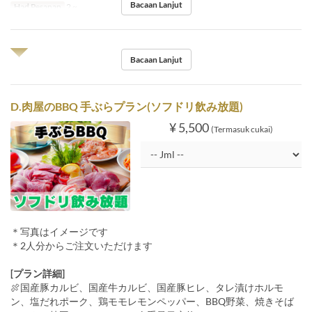
Bacaan Lanjut
Had Pesanan
2 ~
◥◤
Bacaan Lanjut
D.肉屋のBBQ 手ぶらプラン(ソフドリ飲み放題)
¥ 5,500
(Termasuk cukai)
＊写真はイメージです
＊2人分からご注文いただけます
[プラン詳細]
🍖国産豚カルビ、国産牛カルビ、国産豚ヒレ、タレ漬けホルモ
ン、塩だれポーク、鶏モモレモンペッパー、BBQ野菜、焼きそば