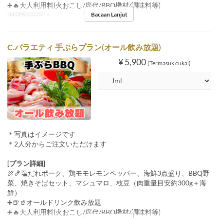
➕🔥大人利用料(火おこし/席代/BBQ機材/調味料等)
Bacaan Lanjut
Had Pesanan
2 ~
C.バラエティ 手ぶらプラン(オール飲み放題)
¥ 5,900
(Termasuk cukai)
＊写真はイメージです
＊2人分からご注文いただけます
[プラン詳細]
🍖🍤塩だれポーク、鶏モモレモンペッパー、海鮮3点盛り、BBQ野
菜、焼きそばセット、マシュマロ、枝豆（肉重量目安約300g＋海
鮮）
➕🍺🥤オールドリンク飲み放題
➕🔥大人利用料(火おこし/席代/BBQ機材/調味料等)