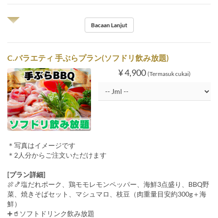
◥◤
Bacaan Lanjut
C.バラエティ 手ぶらプラン(ソフドリ飲み放題)
¥ 4,900
(Termasuk cukai)
＊写真はイメージです
＊2人分からご注文いただけます
[プラン詳細]
🍖🍤塩だれポーク、鶏モモレモンペッパー、海鮮3点盛り、BBQ野
菜、焼きそばセット、マシュマロ、枝豆（肉重量目安約300g＋海
鮮）
➕🥤ソフトドリンク飲み放題