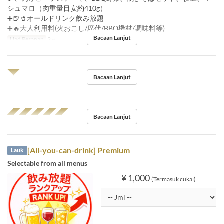
シュマロ（肉重量目安約410g）
➕🍺🥤オールドリンク飲み放題
➕🔥大人利用料(火おこし/席代/BBQ機材/調味料等)
Bacaan Lanjut
Had Pesanan
2 ~
◥◤
Bacaan Lanjut
◢◤◢◤◢◤◢◤◢◤
Bacaan Lanjut
[All-you-can-drink] Premium
Lauk
Selectable from all menus
¥ 1,000
(Termasuk cukai)