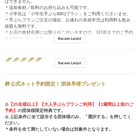
はできません。
＊追加食材／飲料のお持ち込みも可能です。
＊小学生は「小学生手ぶらBBQプラン」をご利用くださいませ。
＊手ぶらプランご注文の場合、お連れの未就学児は利用料も飲み
放題も無料です。
＊お店の食材在庫には限りがございますので、3日前までのご予約
をお勧めいたします。
Bacaan Lanjut
◢◤◢◤◢◤◢◤◢◤
Bacaan Lanjut
🎁 公式ネット予約限定！ 団体早得プレゼント
⚠️【20名様以上】【大人手ぶらプランご利用】【1週間以上前のご
予約】
の団体様限定特典です。
⚠️ 上記条件に全て該当する団体様のみ、「選択する」を押してく
ださい。
＊条件を全て満たしていない場合は対象外となります。