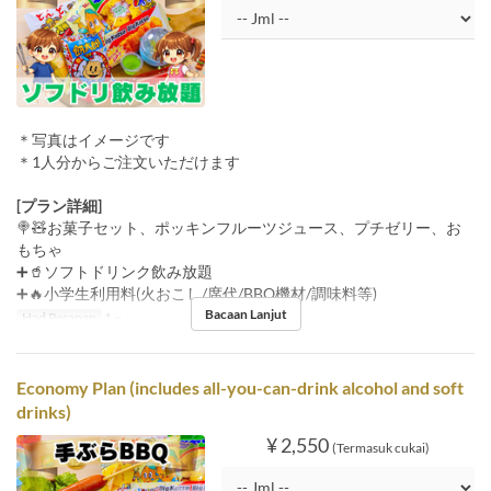
＊写真はイメージです
＊1人分からご注文いただけます
[プラン詳細]
🍭🧸お菓子セット、ポッキンフルーツジュース、プチゼリー、お
もちゃ
➕🥤ソフトドリンク飲み放題
➕🔥小学生利用料(火おこし/席代/BBQ機材/調味料等)
Bacaan Lanjut
Had Pesanan
1 ~
Economy Plan (includes all-you-can-drink alcohol and soft
drinks)
¥ 2,550
(Termasuk cukai)