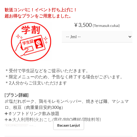
歓送コンパに！イベント打ち上げに！
超お得なプランをご用意しました。
¥ 3,500
(Termasuk cukai)
＊受付で学生証などをご提示いただきます。
＊限定メニューのため、予告なく終了する場合がございます。
＊2人分からご注文いただけます
[プラン詳細]
🍖塩だれポーク、鶏モモレモンペッパー、焼きそば麺、マシュマ
ロ、枝豆（肉重量目安約300g）
➕🥤ソフトドリンク飲み放題
➕🔥大人利用料(火おこし/席代/BBQ機材/調味料等)
Bacaan Lanjut
Had Pesanan
10 ~