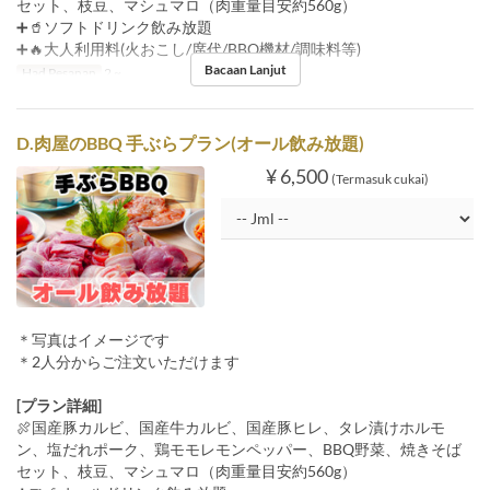
セット、枝豆、マシュマロ（肉重量目安約560g）
➕🥤ソフトドリンク飲み放題
➕🔥大人利用料(火おこし/席代/BBQ機材/調味料等)
Bacaan Lanjut
Had Pesanan
2 ~
D.肉屋のBBQ 手ぶらプラン(オール飲み放題)
¥ 6,500
(Termasuk cukai)
＊写真はイメージです
＊2人分からご注文いただけます
[プラン詳細]
🍖国産豚カルビ、国産牛カルビ、国産豚ヒレ、タレ漬けホルモ
ン、塩だれポーク、鶏モモレモンペッパー、BBQ野菜、焼きそば
セット、枝豆、マシュマロ（肉重量目安約560g）