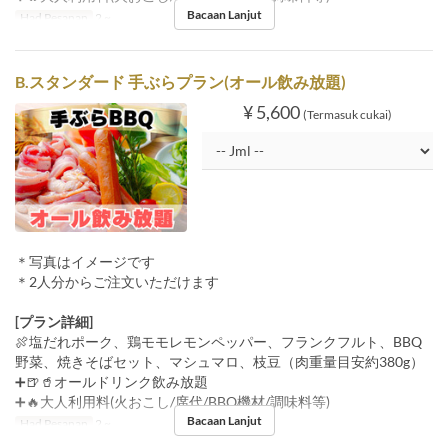
Bacaan Lanjut
Had Pesanan
2 ~
B.スタンダード 手ぶらプラン(オール飲み放題)
¥ 5,600
(Termasuk cukai)
＊写真はイメージです
＊2人分からご注文いただけます
[プラン詳細]
🍖塩だれポーク、鶏モモレモンペッパー、フランクフルト、BBQ
野菜、焼きそばセット、マシュマロ、枝豆（肉重量目安約380g）
➕🍺🥤オールドリンク飲み放題
➕🔥大人利用料(火おこし/席代/BBQ機材/調味料等)
Bacaan Lanjut
Had Pesanan
2 ~