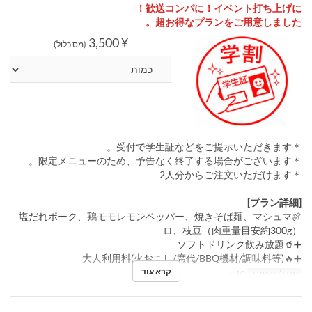
歓送コンパに！イベント打ち上げに！
超お得なプランをご用意しました。
¥ 3,500
(מס כלול)
＊受付で学生証などをご提示いただきます。
＊限定メニューのため、予告なく終了する場合がございます。
＊2人分からご注文いただけます
[プラン詳細]
🍖塩だれポーク、鶏モモレモンペッパー、焼きそば麺、マシュマ
ロ、枝豆（肉重量目安約300g）
➕🥤ソフトドリンク飲み放題
➕🔥大人利用料(火おこし/席代/BBQ機材/調味料等)
קרא עוד
מגבלת הזמנה
10 ~