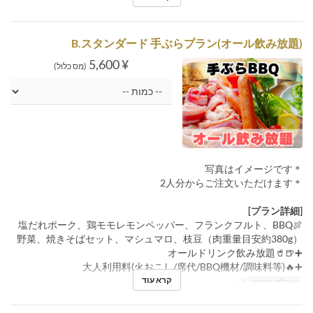
B.スタンダード 手ぶらプラン(オール飲み放題)
¥ 5,600
(מס כלול)
＊写真はイメージです
＊2人分からご注文いただけます
[プラン詳細]
🍖塩だれポーク、鶏モモレモンペッパー、フランクフルト、BBQ
野菜、焼きそばセット、マシュマロ、枝豆（肉重量目安約380g）
➕🍺🥤オールドリンク飲み放題
➕🔥大人利用料(火おこし/席代/BBQ機材/調味料等)
קרא עוד
מגבלת הזמנה
2 ~