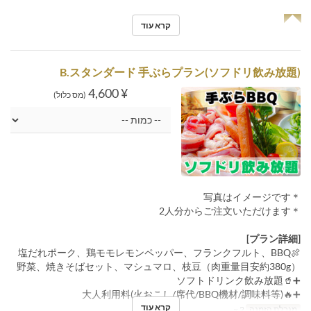
◥◤
קרא עוד
B.スタンダード 手ぶらプラン(ソフドリ飲み放題)
¥ 4,600
(מס כלול)
＊写真はイメージです
＊2人分からご注文いただけます
[プラン詳細]
🍖塩だれポーク、鶏モモレモンペッパー、フランクフルト、BBQ
野菜、焼きそばセット、マシュマロ、枝豆（肉重量目安約380g）
➕🥤ソフトドリンク飲み放題
➕🔥大人利用料(火おこし/席代/BBQ機材/調味料等)
קרא עוד
מגבלת הזמנה
2 ~