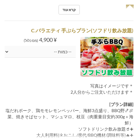
◥◤
קרא עוד
C.バラエティ 手ぶらプラン(ソフドリ飲み放題)
¥ 4,900
(מס כלול)
＊写真はイメージです
＊2人分からご注文いただけます
[プラン詳細]
🍖🍤塩だれポーク、鶏モモレモンペッパー、海鮮3点盛り、BBQ野
菜、焼きそばセット、マシュマロ、枝豆（肉重量目安約300g＋海
鮮）
➕🥤ソフトドリンク飲み放題
➕🔥大人利用料(火おこし/席代/BBQ機材/調味料等)