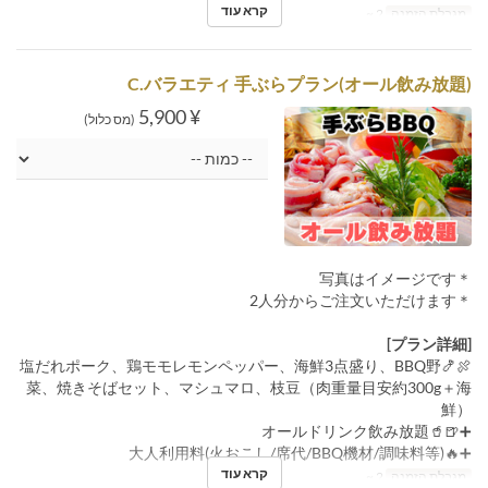
קרא עוד
מגבלת הזמנה
2 ~
C.バラエティ 手ぶらプラン(オール飲み放題)
¥ 5,900
(מס כלול)
＊写真はイメージです
＊2人分からご注文いただけます
[プラン詳細]
🍖🍤塩だれポーク、鶏モモレモンペッパー、海鮮3点盛り、BBQ野
菜、焼きそばセット、マシュマロ、枝豆（肉重量目安約300g＋海
鮮）
➕🍺🥤オールドリンク飲み放題
➕🔥大人利用料(火おこし/席代/BBQ機材/調味料等)
קרא עוד
מגבלת הזמנה
2 ~