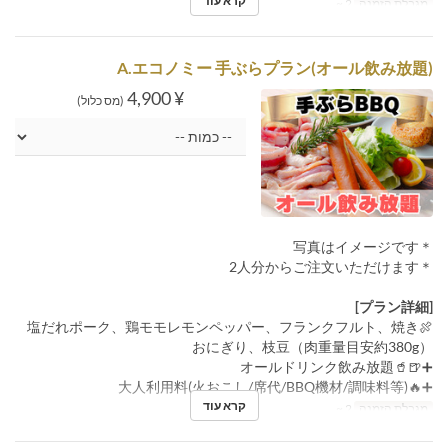
קרא עוד
מגבלת הזמנה
2 ~
A.エコノミー 手ぶらプラン(オール飲み放題)
¥ 4,900
(מס כלול)
＊写真はイメージです
＊2人分からご注文いただけます
[プラン詳細]
🍖塩だれポーク、鶏モモレモンペッパー、フランクフルト、焼き
おにぎり、枝豆（肉重量目安約380g）
➕🍺🥤オールドリンク飲み放題
➕🔥大人利用料(火おこし/席代/BBQ機材/調味料等)
קרא עוד
מגבלת הזמנה
2 ~