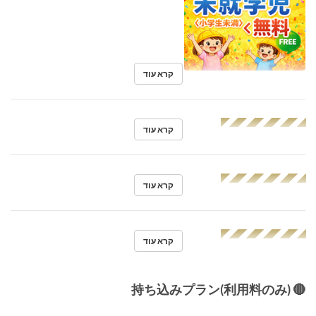
קרא עוד
◢◤◢◤◢◤◢◤◢◤
קרא עוד
◢◤◢◤◢◤◢◤◢◤
קרא עוד
◢◤◢◤◢◤◢◤◢◤
קרא עוד
🔴 持ち込みプラン(利用料のみ)