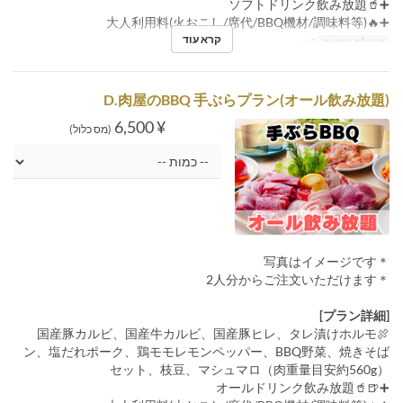
➕🥤ソフトドリンク飲み放題
➕🔥大人利用料(火おこし/席代/BBQ機材/調味料等)
קרא עוד
מגבלת הזמנה
2 ~
D.肉屋のBBQ 手ぶらプラン(オール飲み放題)
¥ 6,500
(מס כלול)
＊写真はイメージです
＊2人分からご注文いただけます
[プラン詳細]
🍖国産豚カルビ、国産牛カルビ、国産豚ヒレ、タレ漬けホルモ
ン、塩だれポーク、鶏モモレモンペッパー、BBQ野菜、焼きそば
セット、枝豆、マシュマロ（肉重量目安約560g）
➕🍺🥤オールドリンク飲み放題