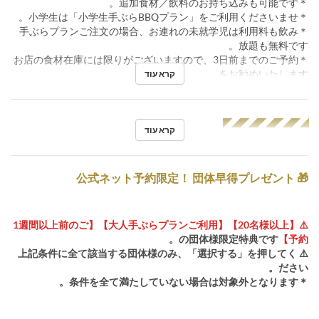
＊追加食材／飲料のお持ち込みも可能です。
＊小学生は「小学生手ぶらBBQプラン」をご利用くださいませ。
＊手ぶらプランご注文の場合、お連れの未就学児は利用料も飲み
放題も無料です。
＊お店の食材在庫には限りがございますので、3日前までのご予約
をお勧めいたします。
קרא עוד
◢◤◢◤◢◤◢◤◢◤
קרא עוד
🎁 公式ネット予約限定！ 団体早得プレゼント
⚠️【20名様以上】【大人手ぶらプランご利用】【1週間以上前のご
の団体様限定特典です。
予約】
⚠️ 上記条件に全て該当する団体様のみ、「選択する」を押してく
ださい。
＊条件を全て満たしていない場合は対象外となります。