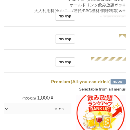
➕🍺🥤オールドリンク飲み放題
➕🔥大人利用料(火おこし/席代/BBQ機材/調味料等)
קרא עוד
מגבלת הזמנה
2 ~
◥◤
קרא עוד
◢◤◢◤◢◤◢◤◢◤
קרא עוד
[All-you-can-drink] Premium
תוספת
Selectable from all menus
¥ 1,000
(מס כלול)