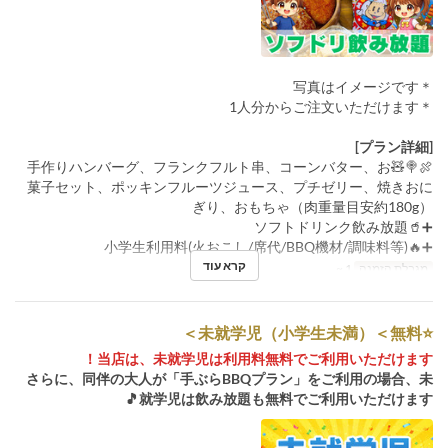
＊写真はイメージです
＊1人分からご注文いただけます
[プラン詳細]
🍖🍭🧸手作りハンバーグ、フランクフルト串、コーンバター、お
菓子セット、ポッキンフルーツジュース、プチゼリー、焼きおに
ぎり、おもちゃ（肉重量目安約180g）
➕🥤ソフトドリンク飲み放題
➕🔥小学生利用料(火おこし/席代/BBQ機材/調味料等)
קרא עוד
מגבלת הזמנה
1 ~
⭐️未就学児（小学生未満）＜無料＞
当店は、未就学児は利用料無料でご利用いただけます！
さらに、同伴の大人が「手ぶらBBQプラン」をご利用の場合、未
就学児は飲み放題も無料でご利用いただけます🎵