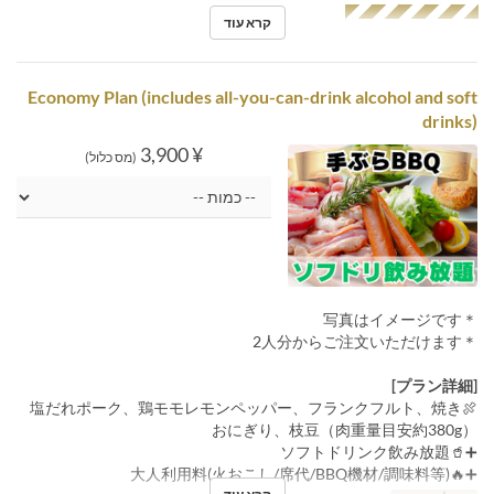
◢◤◢◤◢◤◢◤◢◤
קרא עוד
Economy Plan (includes all-you-can-drink alcohol and soft
drinks)
¥ 3,900
(מס כלול)
＊写真はイメージです
＊2人分からご注文いただけます
[プラン詳細]
🍖塩だれポーク、鶏モモレモンペッパー、フランクフルト、焼き
おにぎり、枝豆（肉重量目安約380g）
➕🥤ソフトドリンク飲み放題
➕🔥大人利用料(火おこし/席代/BBQ機材/調味料等)