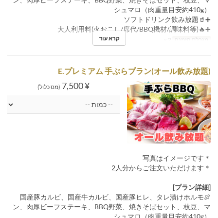
シュマロ（肉重量目安約410g）
➕🥤ソフトドリンク飲み放題
➕🔥大人利用料(火おこし/席代/BBQ機材/調味料等)
קרא עוד
מגבלת הזמנה
2 ~
E.プレミアム 手ぶらプラン(オール飲み放題)
¥ 7,500
(מס כלול)
＊写真はイメージです
＊2人分からご注文いただけます
[プラン詳細]
🍖国産豚カルビ、国産牛カルビ、国産豚ヒレ、タレ漬けホルモ
ン、肉厚ビーフステーキ、BBQ野菜、焼きそばセット、枝豆、マ
シュマロ（肉重量目安約410g）