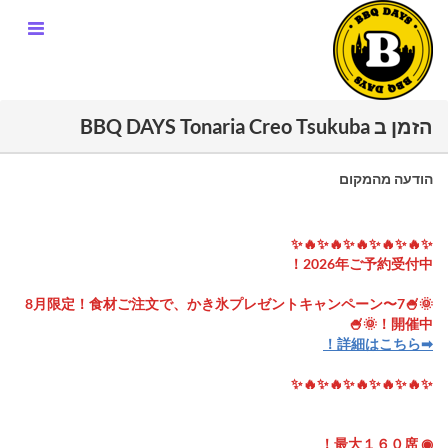
הזמן ב BBQ DAYS Tonaria Creo Tsukuba
הודעה מהמקום
✨🔥✨🔥✨🔥✨🔥✨🔥✨
2026年ご予約受付中！
🌞🍧7〜8月限定！食材ご注文で、かき氷プレゼントキャンペーン
開催中！🌞🍧
➡︎詳細はこちら！
✨🔥✨🔥✨🔥✨🔥✨🔥✨
◉ 最大１６０席！