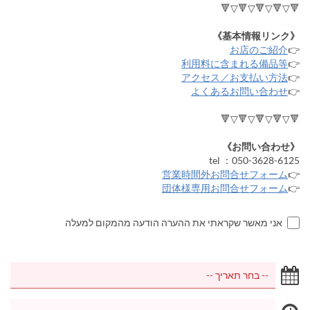
🔻▽🔻▽🔻▽🔻▽🔻
《基本情報リンク》
お店のご紹介
👉
利用料に含まれる備品等
👉
アクセス／お支払い方法
👉
よくあるお問い合わせ
👉
🔻▽🔻▽🔻▽🔻▽🔻
《お問い合わせ》
tel ：050-3628-6125
営業時間外お問合せフォーム
👉
団体様専用お問合せフォーム
👉
אני מאשר שקראתי את ההערה הודעה מהמקום למעלה