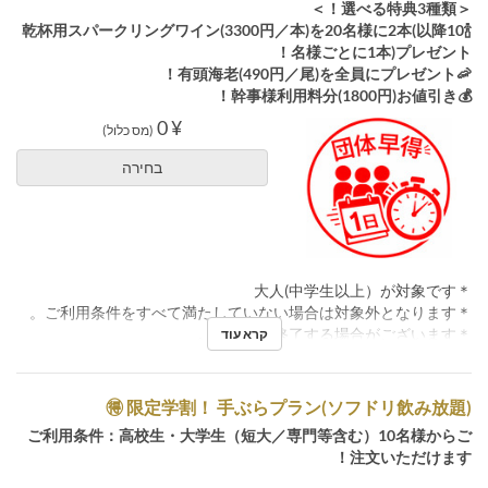
＜選べる特典3種類！＞
🍾乾杯用スパークリングワイン(3300円／本)を20名様に2本(以降10
名様ごとに1本)プレゼント！
🦐有頭海老(490円／尾)を全員にプレゼント！
💰幹事様利用料分(1800円)お値引き！
¥ 0
(מס כלול)
בחירה
＊大人(中学生以上）が対象です
＊ご利用条件をすべて満たしていない場合は対象外となります。
＊予告なく終了する場合がございます。
קרא עוד
🉐 限定学割！ 手ぶらプラン(ソフドリ飲み放題)
ご利用条件：高校生・大学生（短大／専門等含む）10名様からご
注文いただけます！