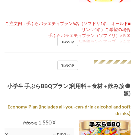
■ご注文例：手ぶらバラエティプラン5名（ソフドリ1名、オールド
リンク4名）ご希望の場合
①手ぶらバラエティプラン（ソフドリ）×５
②飲み放題ランクアップ ×４
קרא עוד
◢◤◢◤◢◤◢◤◢◤
קרא עוד
🟡 小学生 手ぶらBBQプラン(利用料＋食材＋飲み放
題)
Economy Plan (includes all-you-can-drink alcohol and soft
drinks)
¥ 1,550
(מס כלול)