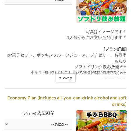
＊写真はイメージです
＊1人分からご注文いただけます
[プラン詳細]
🍭🧸お菓子セット、ポッキンフルーツジュース、プチゼリー、お
もちゃ
➕🥤ソフトドリンク飲み放題
➕🔥小学生利用料(火おこし/席代/BBQ機材/調味料等)
קרא עוד
מגבלת הזמנה
1 ~
Economy Plan (includes all-you-can-drink alcohol and soft
drinks)
¥ 2,550
(מס כלול)