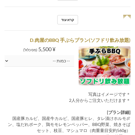
◥◤
קרא עוד
D.肉屋のBBQ 手ぶらプラン(ソフドリ飲み放題)
¥ 5,500
(מס כלול)
＊写真はイメージです
＊2人分からご注文いただけます
[プラン詳細]
🍖国産豚カルビ、国産牛カルビ、国産豚ヒレ、タレ漬けホルモ
ン、塩だれポーク、鶏モモレモンペッパー、BBQ野菜、焼きそば
セット、枝豆、マシュマロ（肉重量目安約560g）