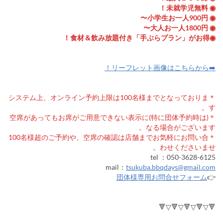
◉ 未就学児無料！
◉ 小学生お一人900円〜
◉ 大人お一人1800円〜
◉食材＆飲み放題付き「手ぶらプラン」がお得！
➡️リーフレット画像はこちらから！
＊システム上、オンライン予約上限は100名様までとなっておりま
す。
＊(特に団体予約時は)空席があってもお席がご用意できない表示に
なる場合がございます。
＊100名様超のご予約や、空席の確認は店舗までお気軽にお問い合
わせくださいませ。
tel ：050-3628-6125
mail：
tsukuba.bbqdays@gmail.com
団体様専用お問合せフォーム
👉
🔻▽🔻▽🔻▽🔻▽🔻