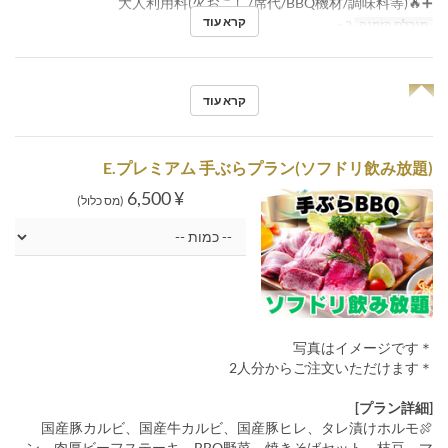
➕🔥大人利用料(火おこし/席代/BBQ機材/調味料等)
קרא עוד
מגבלת הזמנה
2 ~
◥◤
קרא עוד
E.プレミアム 手ぶらプラン(ソフドリ飲み放題)
¥ 6,500
(מס כלול)
＊写真はイメージです
＊2人分からご注文いただけます
[プラン詳細]
🍖国産豚カルビ、国産牛カルビ、国産豚ヒレ、タレ漬けホルモ
ン、肉厚ビーフステーキ、BBQ野菜、焼きそばセット、枝豆、マ